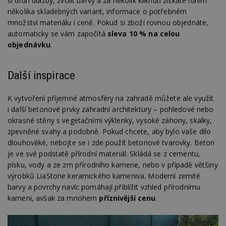
si druh dlažby, zvolit barvy a za několik kliknutí získáte návrh
několika skladebných variant, informace o potřebném
množství materiálu i ceně. Pokud si zboží rovnou objednáte,
automaticky se vám započítá
sleva 10 % na celou
objednávku
.
Další inspirace
K vytvoření příjemné atmosféry na zahradě můžete ale využít
i další betonové prvky zahradní architektury – pohledové nebo
okrasné stěny s vegetačními výklenky, vysoké záhony, skalky,
zpevněné svahy a podobně. Pokud chcete, aby bylo vaše dílo
dlouhověké, nebojte se i zde použít betonové tvarovky. Beton
je ve své podstatě přírodní materiál. Skládá se z cementu,
písku, vody a ze zrn přírodního kamene, nebo v případě většiny
výrobků LiaStone keramického kameniva. Moderní zemité
barvy a povrchy navíc pomáhají přiblížit vzhled přírodnímu
kameni, avšak za mnohem
příznivější cenu
.