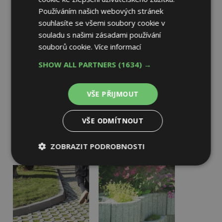
Používáním našich webových stránek
souhlasíte se všemi soubory cookie v
souladu s našimi zásadami používání
souborů cookie.
Více informací
SHOW ALL PARTNERS
(1634) →
VŠE PŘIJMOUT
VŠE ODMÍTNOUT
ZOBRAZIT PODROBNOSTI
Nezbytně
Výkonové
Soubory
nutné
soubory
cílení
soubory
Funkční soubory
Nezařazené