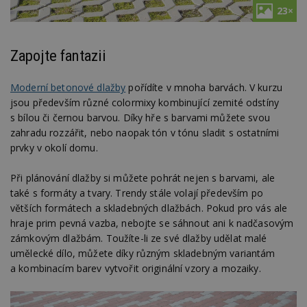
23×
Zapojte fantazii
Moderní betonové dlažby
pořídíte v mnoha barvách. V kurzu
jsou především různé colormixy kombinující zemité odstíny
s bílou či černou barvou. Díky hře s barvami můžete svou
zahradu rozzářit, nebo naopak tón v tónu sladit s ostatními
prvky v okolí domu.
Při plánování dlažby si můžete pohrát nejen s barvami, ale
také s formáty a tvary. Trendy stále volají především po
větších formátech a skladebných dlažbách. Pokud pro vás ale
hraje prim pevná vazba, nebojte se sáhnout ani k nadčasovým
zámkovým dlažbám. Toužíte-li ze své dlažby udělat malé
umělecké dílo, můžete díky různým skladebným variantám
a kombinacím barev vytvořit originální vzory a mozaiky.