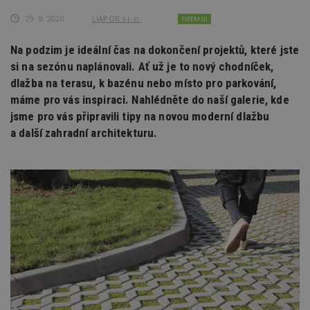
29. 9. 2020
LIAPOR s.r.o.
FIREMNÍ
Na podzim je ideální čas na dokončení projektů, které jste
si na sezónu naplánovali. Ať už je to nový chodníček,
dlažba na terasu, k bazénu nebo místo pro parkování,
máme pro vás inspiraci. Nahlédněte do naší galerie, kde
jsme pro vás připravili tipy na novou moderní dlažbu
a další zahradní architekturu.