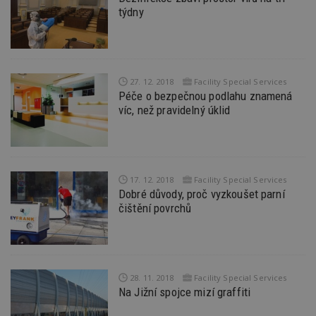
z
týdny
vz
d
l
z
st
w
27. 12. 2018
Facility Special Services
_dc_gtm_UA-53599847-1
.estav.cz
53
T
Péče o bezpečnou podlahu znamená
sekund
co
př
víc, než pravidelný úklid
w
po
S
Go
da
kó
Po
17. 12. 2018
Facility Special Services
lz
Dobré důvody, proč vyzkoušet parní
z
nu
čištění povrchů
be
sk
f
s
ná
je
kt
28. 11. 2018
Facility Special Services
id
Na Jižní spojce mizí graffiti
p
ú
An