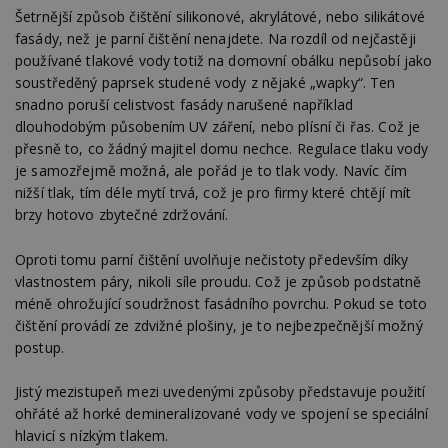
Šetrnější způsob čištění silikonové, akrylátové, nebo silikátové
fasády, než je parní čištění nenajdete. Na rozdíl od nejčastěji
používané tlakové vody totiž na domovní obálku nepůsobí jako
soustředěný paprsek studené vody z nějaké „wapky“. Ten
snadno poruší celistvost fasády narušené například
dlouhodobým působením UV záření, nebo plísní či řas. Což je
přesně to, co žádný majitel domu nechce. Regulace tlaku vody
je samozřejmě možná, ale pořád je to tlak vody. Navíc čím
nižší tlak, tím déle mytí trvá, což je pro firmy které chtějí mít
brzy hotovo zbytečné zdržování.
Oproti tomu parní čištění uvolňuje nečistoty především díky
vlastnostem páry, nikoli síle proudu. Což je způsob podstatně
méně ohrožující soudržnost fasádního povrchu. Pokud se toto
čištění provádí ze zdvižné plošiny, je to nejbezpečnější možný
postup.
Jistý mezistupeň mezi uvedenými způsoby představuje použití
ohřáté až horké demineralizované vody ve spojení se speciální
hlavicí s nízkým tlakem.