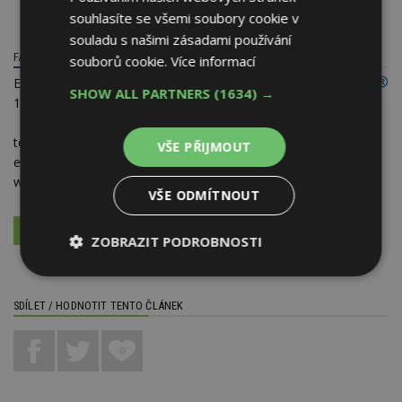
souhlasíte se všemi soubory cookie v
souladu s našimi zásadami používání
FACILITY SPECIAL SERVICES
souborů cookie.
Více informací
Evropská 696/113
SHOW ALL PARTNERS
(1634) →
160 00 Praha 6 - Dejvice
telefon:
+420 606 741 841
VŠE PŘIJMOUT
e-mail:
info@facility-servis.cz
web:
www.facility-servis.cz
VŠE ODMÍTNOUT
VÍCE O FIRMĚ
VYŽÁDAT DALŠÍ INFORMACE
ZOBRAZIT PODROBNOSTI
Nezbytně
Výkonové
Soubory
nutné
soubory
cílení
SDÍLET / HODNOTIT TENTO ČLÁNEK
soubory
0
Funkční soubory
Nezařazené
soubory