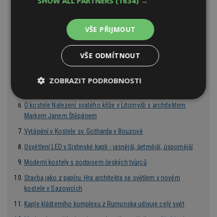
SHOW ALL PARTNERS
(1634) →
sklepa až po půdu
Znovuzrozený kostel v Neratově v Orlických horách –
VŠE PŘIJMOUT
minidokument ESTAV.cz
Zjevení na sídlišti, to je komunitní centrum Matky Terezy
VŠE ODMÍTNOUT
Kostel na Barrandově chtěli postavit už za první republiky. Dnes
na stěnách běží světelné divadlo
ZOBRAZIT PODROBNOSTI
Jak sedlák nechal vystavět kapli pro poutníky
Nezbytně
Výkonové
Soubory
O kostele Nalezení svatého kříže v Litomyšli s architektem
nutné
soubory
cílení
soubory
Markem Janem Štěpánem
Vytápění v Kostele sv. Gotharda v Bouzově
Osvětlení LED v Sixtinské kapli - jasnější, šetrnější, úspornější
Funkční soubory
Nezařazené
soubory
Moderní kostely s podpisem českých tvůrců
Stavba jako z papíru. Hra architekta se světlem v novém
kostele v Sazovicích
Kaple klášterního komplexu z Rumunska udivuje celý svět