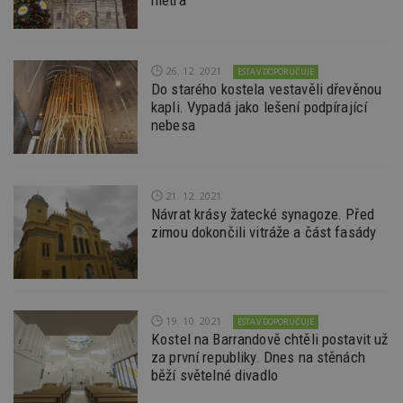
metra
_dc_gtm_UA-53599847-1
.estav.cz
53
T
sekund
co
př
w
po
26. 12. 2021
ESTAV DOPORUČUJE
S
Do starého kostela vestavěli dřevěnou
Go
kapli. Vypadá jako lešení podpírající
da
kó
nebesa
Po
lz
z
nu
be
sk
21. 12. 2021
f
Návrat krásy žatecké synagoze. Před
s
zimou dokončili vitráže a část fasády
ná
je
kt
id
p
ú
An
19. 10. 2021
ESTAV DOPORUČUJE
id
www.estav.cz
1 rok
T
Kostel na Barrandově chtěli postavit už
co
za první republiky. Dnes na stěnách
po
vy
běží světelné divadlo
se