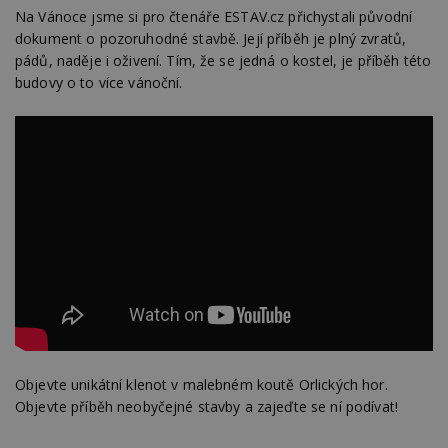
Na Vánoce jsme si pro čtenáře ESTAV.cz přichystali původní
dokument o pozoruhodné stavbě. Její příběh je plný zvratů,
pádů, naděje i oživení. Tím, že se jedná o kostel, je příběh této
budovy o to více vánoční.
Objevte unikátní klenot v malebném koutě Orlických hor.
Objevte příběh neobyčejné stavby a zajeďte se ní podívat!