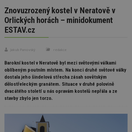
Znovuzrozený kostel v Neratově v
Orlických horách – minidokument
ESTAV.cz
Jakub Panovský
redakce
Barokní kostel v Neratově byl mezi světovými válkami
oblíbeným poutním místem. Na konci druhé světové války
dostala jeho šindelová střecha zásah sovětským
dělostřeleckým granátem. Situace v druhé polovině
dvacátého století u nás opravám kostelů nepřála a ze
stavby zbylo jen torzo.