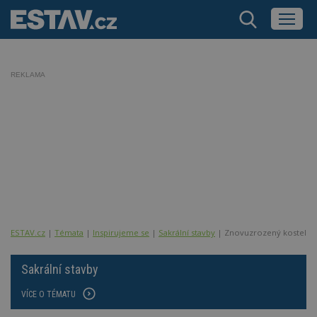
REKLAMA
ESTAV.cz
Témata
Inspirujeme se
Sakrální stavby
Znovuzrozený kostel v 
Sakrální stavby
VÍCE O TÉMATU