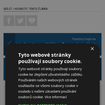
SDÍLET / HODNOTIT TENTO ČLÁNEK
2
Předchozí kapitola
Unikátní rekonstruovaný klášter v Broumově si můžete
×
projít od sklepa až po půdu
Tyto webové stránky
používají soubory cookie.
Následující kapitola
Tyto webové stránky používají soubory
Zjevení na sídlišti, to je komunitní centrum Matky
cookie ke zlepšení uživatelského zážitku.
Terezy
Používáním našich webových stránek
souhlasíte se všemi soubory cookie v
souladu s našimi zásadami používání
DALŠÍ KAPITOLY TÉMATU „
SAKRÁLNÍ STAVBY
“
souborů cookie.
Více informací
Unikátní rekonstruovaný klášter v Broumově si můžete projít od