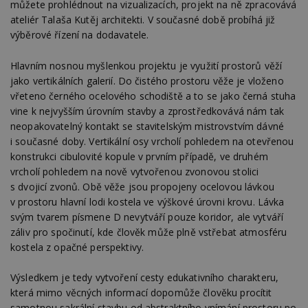
můžete prohlédnout na vizualizacích, projekt na ně zpracovává
Výkonové soubory
Soubory cílení
ateliér Talaša Kutěj architekti. V současné době probíhá již
Funkční soubory
Nezařazené soubory
výběrové řízení na dodavatele.
Nezbytně nutné soubory cookie umožňují základní
Hlavním nosnou myšlenkou projektu je využití prostorů věží
funkce webových stránek, jako je přihlášení
uživatele a správa účtu. Webové stránky nelze bez
jako vertikálních galerií. Do čistého prostoru věže je vloženo
nezbytně nutných souborů cookie správně
vřeteno černého ocelového schodiště a to se jako černá stuha
používat.
vine k nejvyšším úrovním stavby a zprostředkovává nám tak
Provider
/
Název
Vyprší
P
neopakovatelný kontakt se stavitelským mistrovstvím dávné
Doména
i současné doby. Vertikální osy vrcholí pohledem na otevřenou
_hjIncludedInPageviewSample
2
T
Hotjar Ltd
konstrukci cibulovité kopule v prvním případě, ve druhém
minuty
co
www.estav.cz
na
vrcholí pohledem na nově vytvořenou zvonovou stolici
ab
s dvojicí zvonů. Obě věže jsou propojeny ocelovou lávkou
Ho
zd
v prostoru hlavní lodi kostela ve výškové úrovni krovu. Lávka
ná
svým tvarem písmene D nevytváří pouze koridor, ale vytváří
z
vz
záliv pro spočinutí, kde člověk může plně vstřebat atmosféru
d
kostela z opačné perspektivy.
l
z
st
w
Výsledkem je tedy vytvoření cesty edukativního charakteru,
která mimo věcných informací dopomůže člověku procítit
_dc_gtm_UA-53599847-1
.estav.cz
53
T
sekund
co
samotnou sakrální stavbu od abstraktního vnímání prostoru po