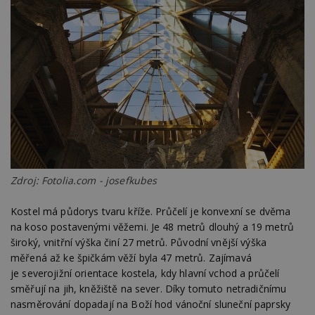
Zdroj: Fotolia.com - josefkubes
Kostel má půdorys tvaru kříže. Průčelí je konvexní se dvěma
na koso postavenými věžemi. Je 48 metrů dlouhý a 19 metrů
široký, vnitřní výška činí 27 metrů. Původní vnější výška
měřená až ke špičkám věží byla 47 metrů. Zajímavá
je severojižní orientace kostela, kdy hlavní vchod a průčelí
směřují na jih, kněžiště na sever. Díky tomuto netradičnímu
nasměrování dopadají na Boží hod vánoční sluneční paprsky