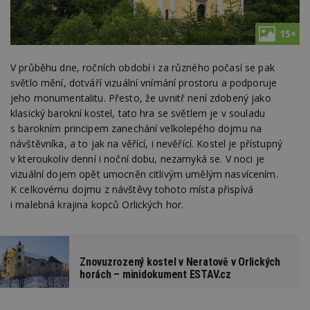
15×
V průběhu dne, ročních období i za různého počasí se pak
světlo mění, dotváří vizuální vnímání prostoru a podporuje
jeho monumentalitu. Přesto, že uvnitř není zdobený jako
klasický barokní kostel, tato hra se světlem je v souladu
s barokním principem zanechání velkolepého dojmu na
návštěvníka, a to jak na věřící, i nevěřící. Kostel je přístupný
v kteroukoliv denní i noční dobu, nezamyká se. V noci je
vizuální dojem opět umocněn citlivým umělým nasvícením.
K celkovému dojmu z návštěvy tohoto místa přispívá
i malebná krajina kopců Orlických hor.
Znovuzrozený kostel v Neratově v Orlických
horách – minidokument ESTAV.cz