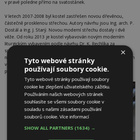
v pravé poledne přímo na svatostánek.
V letech 2007-2008 byl kostel zastřešen novou dřevěnou,
částečně prosklenou střechou. Autory návrhu jsou Ing. arch. P.
Dostál a Ing. J. Starý. Novou moderní střechu dostaly i dvě
věže. Od roku 2013 je kostel vybavován novým moderním
liturgickým vybavením podle návrhu Dr. K. Rechlíka za
×
spolupráce s Ing. S. Skřičkou. Toto umění pak dotváří
neobyčejný dojem ze stavby. Dále pokračuje oprava kostelních
Tyto webové stránky
věží i úprava okolí kostela s cílem vybudovat zázemí pro
používají soubory cookie.
přicházející poutníky, které tvoří i přilehlá fara.
Tyto webové stránky používají soubory
cookie ke zlepšení uživatelského zážitku.
Používáním našich webových stránek
souhlasíte se všemi soubory cookie v
souladu s našimi zásadami používání
souborů cookie.
Více informací
SHOW ALL PARTNERS
(1634) →