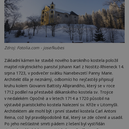
Zdroj: Fotolia.com - josefkubes
Základní kámen ke stavbě nového barokního kostela položil
majitel rokytnického panství Johann Karl z Nostitz-Rhieneck 14.
srpna 1723, v podvečer svátku Nanebevzetí Panny Marie.
Architekt díla je neznámý, odborníci ho nejčastěji připisují
kruhu kolem Giovanni Battisty Alliprandiho, který se v roce
1712 podílel na přestavbě děkanského kostela sv. Trojice
v nedalekém Opočně a v letech 1714 a 1720 působil na
výstavbě piaristického kostela Nalezení sv. Kříže v Litomyšli.
Architektem ale mohl být i první stavitel kostela Carl Antoni
Reina, což byl pravděpodobně Ital, který se zde oženil a usadil.
Po jeho nešťastné smrti pádem z lešení byl vystřídán