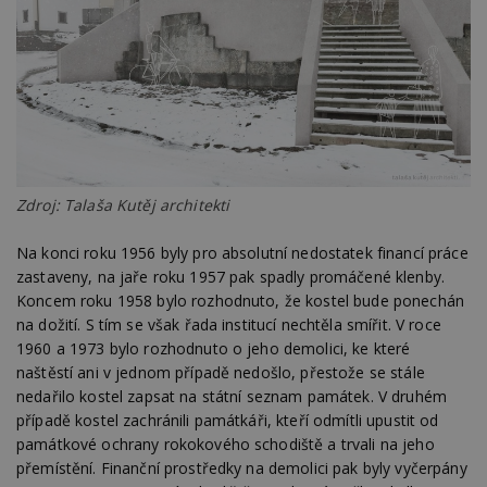
Zdroj: Talaša Kutěj architekti
Na konci roku 1956 byly pro absolutní nedostatek financí práce
zastaveny, na jaře roku 1957 pak spadly promáčené klenby.
Koncem roku 1958 bylo rozhodnuto, že kostel bude ponechán
na dožití. S tím se však řada institucí nechtěla smířit. V roce
1960 a 1973 bylo rozhodnuto o jeho demolici, ke které
naštěstí ani v jednom případě nedošlo, přestože se stále
nedařilo kostel zapsat na státní seznam památek. V druhém
případě kostel zachránili památkáři, kteří odmítli upustit od
památkové ochrany rokokového schodiště a trvali na jeho
přemístění. Finanční prostředky na demolici pak byly vyčerpány