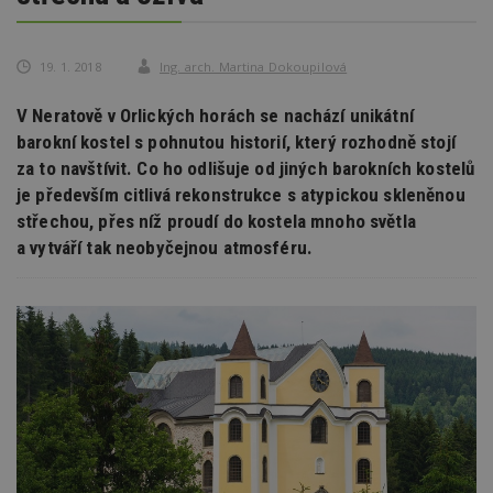
19. 1. 2018
Ing. arch. Martina Dokoupilová
V Neratově v Orlických horách se nachází unikátní
barokní kostel s pohnutou historií, který rozhodně stojí
za to navštívit. Co ho odlišuje od jiných barokních kostelů
je především citlivá rekonstrukce s atypickou skleněnou
střechou, přes níž proudí do kostela mnoho světla
a vytváří tak neobyčejnou atmosféru.