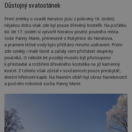
Důstojný svatostánek
První zmínky o osadě Neratov jsou z poloviny 16. století,
nějakou dobu však zde byl pouze dřevěný kostelík. Na počátku
60. let 17. století si vytvořil Neratov pověst poutního místa.
Soše Panny Marie, přenesené z Rokytnice do Neratova,
a prameni léčivé vody bylo přičítáno mnoho uzdravení. Proto
zde vznikly i malé lázně a začaly sem přicházet skupinky
poutníků. O několik let později muselo být přistoupeno
k přestavbě a rozšíření dřevěného kostelíka na již kamenný
kostel. Z tohoto však zůstal v současnosti pouze presbytář,
dnešní hřbitovní kaple. Na hlavním oltáři byl obraz Nanebevzetí
a pod ním milostná socha Panny Marie.