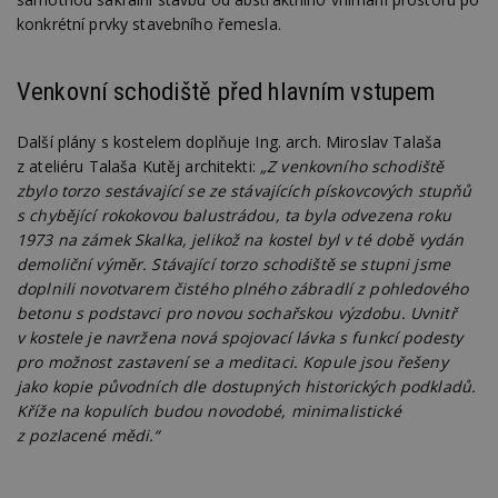
př
konkrétní prvky stavebního řemesla.
w
po
S
Go
Venkovní schodiště před hlavním vstupem
da
kó
Po
lz
Další plány s kostelem doplňuje Ing. arch. Miroslav Talaša
z
z ateliéru Talaša Kutěj architekti:
„Z venkovního schodiště
nu
be
zbylo torzo sestávající se ze stávajících pískovcových stupňů
sk
f
s chybějící rokokovou balustrádou, ta byla odvezena roku
s
1973 na zámek Skalka, jelikož na kostel byl v té době vydán
ná
je
demoliční výměr. Stávající torzo schodiště se stupni jsme
kt
doplnili novotvarem čistého plného zábradlí z pohledového
id
p
betonu s podstavci pro novou sochařskou výzdobu. Uvnitř
ú
v kostele je navržena nová spojovací lávka s funkcí podesty
An
pro možnost zastavení se a meditaci. Kopule jsou řešeny
id
www.estav.cz
1 rok
T
co
jako kopie původních dle dostupných historických podkladů.
po
Kříže na kopulích budou novodobé, minimalistické
vy
se
z pozlacené mědi.“
_hjFirstSeen
29
S
Hotjar Ltd
minut
je
.estav.cz
54
ab