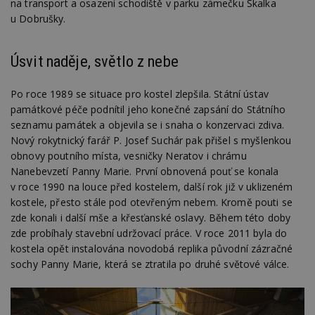
na transport a osazení schodiště v parku zámečku Skalka
u Dobrušky.
Úsvit naděje, světlo z nebe
Po roce 1989 se situace pro kostel zlepšila. Státní ústav
památkové péče podnítil jeho konečné zapsání do Státního
seznamu památek a objevila se i snaha o konzervaci zdiva.
Nový rokytnický farář P. Josef Suchár pak přišel s myšlenkou
obnovy poutního místa, vesničky Neratov i chrámu
Nanebevzetí Panny Marie. První obnovená pouť se konala
v roce 1990 na louce před kostelem, další rok již v uklizeném
kostele, přesto stále pod otevřeným nebem. Kromě pouti se
zde konali i další mše a křesťanské oslavy. Během této doby
zde probíhaly stavební udržovací práce. V roce 2011 byla do
kostela opět instalována novodobá replika původní zázračné
sochy Panny Marie, která se ztratila po druhé světové válce.