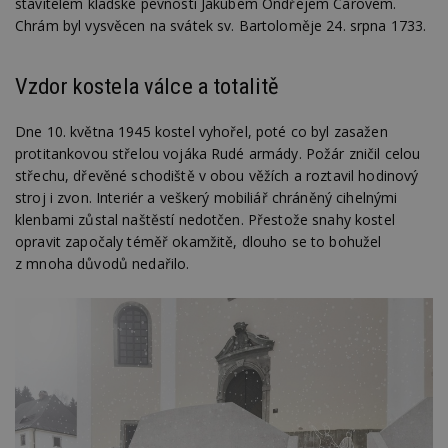
stavitelem kladské pevnosti Jakubem Ondřejem Carovem.
Chrám byl vysvěcen na svátek sv. Bartoloměje 24. srpna 1733.
Vzdor kostela válce a totalitě
Dne 10. května 1945 kostel vyhořel, poté co byl zasažen
protitankovou střelou vojáka Rudé armády. Požár zničil celou
střechu, dřevěné schodiště v obou věžích a roztavil hodinový
stroj i zvon. Interiér a veškerý mobiliář chráněný cihelnými
klenbami zůstal naštěstí nedotčen. Přestože snahy kostel
opravit započaly téměř okamžitě, dlouho se to bohužel
z mnoha důvodů nedařilo.