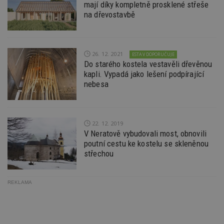
mají díky kompletně prosklené střeše
návště
na dřevostavbě
které 
Bidswi
sledov
návště
více w
umožň
26. 12. 2021
ESTAV DOPORUČUJE
Bidswi
optima
Do starého kostela vestavěli dřevěnou
releva
kapli. Vypadá jako lešení podpírající
reklamy
nebesa
aby se
návště
několik
nezobr
stejné
22. 12. 2019
uu
11 měsíců
Slouží 
Ströer Core
V Neratově vybudovali most, obnovili
4 týdny
reklam 
GmbH & Co. KG
pohybů
.adscale.de
poutní cestu ke kostelu se skleněnou
napříč
střechou
stránk
uuid
1 rok
Tento 
MediaMath Inc.
cookie
.mathtag.com
použív
REKLAMA
optima
releva
rekla
shrom
údajů 