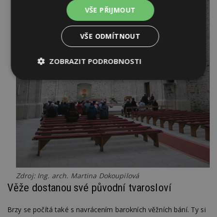
VŠE PŘIJMOUT
VŠE ODMÍTNOUT
ZOBRAZIT PODROBNOSTI
Nezbytně
Výkonové
Soubory
nutné
soubory
cílení
soubory
Funkční soubory
Nezařazené
soubory
Zdroj: Ing. arch. Martina Dokoupilová
Věže dostanou své původní tvarosloví
Brzy se počítá také s navrácením barokních věžních bání. Ty si
Nezbytně nutné soubory