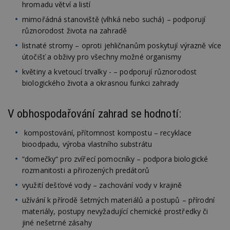
hromadu větví a listí
mimořádná stanoviště (vlhká nebo suchá) – podporují
různorodost života na zahradě
listnaté stromy – oproti jehličnanům poskytují výrazně více
útočišť a obživy pro všechny možné organismy
květiny a kvetoucí trvalky - – podporují různorodost
biologického života a okrasnou funkci zahrady
V obhospodařování zahrad se hodnotí:
kompostování, přítomnost kompostu – recyklace
bioodpadu, výroba vlastního substrátu
“domečky“ pro zvířecí pomocníky – podpora biologické
rozmanitosti a přirozených predátorů
využití dešťové vody – zachování vody v krajině
užívání k přírodě šetrných materiálů a postupů – přírodní
materiály, postupy nevyžadující chemické prostředky či
jiné nešetrné zásahy