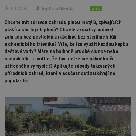
5. 8. 2016
Ing. Petra Šilberská
SERIÁL
Chcete mít zdravou zahradu plnou motýlů, zpívajících
ptáků a chutných plodů? Chcete zkusit vybudovat
zahradu bez pesticidů a rašeliny, bez sterilních tújí
a chemického trávníku? Víte, že lze využít každou kapku
dešťové vody? Máte na balkoně prudké slunce nebo
naopak stín a tvrdíte, že tam nelze nic pěkného či
užitečného vymyslet? Aplikujte zásady takzvaných
přírodních zahrad, které v současnosti získávají na
popularitě.