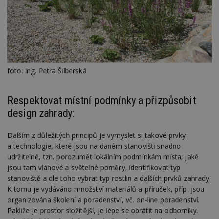
foto: Ing. Petra Šilberská
Respektovat místní podmínky a přizpůsobit
design zahrady:
Dalším z důležitých principů je vymyslet si takové prvky
a technologie, které jsou na daném stanovišti snadno
udržitelné, tzn. porozumět lokálním podmínkám místa; jaké
jsou tam vláhové a světelné poměry, identifikovat typ
stanoviště a dle toho vybrat typ rostlin a dalších prvků zahrady.
K tomu je vydáváno množství materiálů a příruček, příp. jsou
organizována školení a poradenství, vč. on-line poradenství.
Pakliže je prostor složitější, je lépe se obrátit na odborníky.