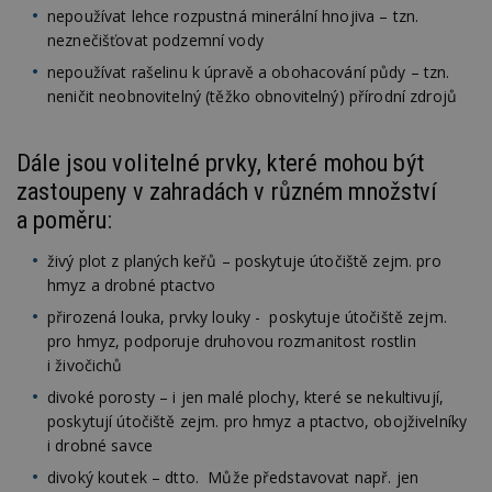
nepoužívat lehce rozpustná minerální hnojiva – tzn.
neznečišťovat podzemní vody
nepoužívat rašelinu k úpravě a obohacování půdy – tzn.
neničit neobnovitelný (těžko obnovitelný) přírodní zdrojů
Dále jsou volitelné prvky, které mohou být
zastoupeny v zahradách v různém množství
a poměru:
živý plot z planých keřů – poskytuje útočiště zejm. pro
hmyz a drobné ptactvo
přirozená louka, prvky louky - poskytuje útočiště zejm.
pro hmyz, podporuje druhovou rozmanitost rostlin
i živočichů
divoké porosty – i jen malé plochy, které se nekultivují,
poskytují útočiště zejm. pro hmyz a ptactvo, obojživelníky
i drobné savce
divoký koutek – dtto. Může představovat např. jen