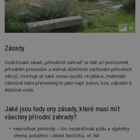
4×
Zásady
Dodržování zásad „přírodních zahrad“ se lidé učí porozumět
přírodním procesům a vnímat důležitost zachování přírodních
zdrojů. Oceňuje se také znovu využití, recyklace, materiálů
částečně lidmi přetvořených jako např. beton, kov, odpadní či
dešťová voda.
Jaké jsou tedy ony zásady, které musí mít
všechny přírodní zahrady?
nepoužívat pesticidy – tzn. nezatěžovat půdu a výpěstky
chemií, potažmo i zdraví živočichů, vč. lidí