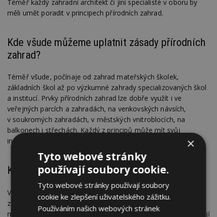
Téměř každý zahradní architekt či jiní specialisté v oboru by
měli umět poradit v principech přírodních zahrad.
Kde všude můžeme uplatnit zásady přírodních
zahrad?
Téměř všude, počínaje od zahrad mateřských školek,
základních škol až po výzkumné zahrady specializovaných škol
a institucí. Prvky přírodních zahrad lze dobře využít i ve
veřejných parcích a zahradách, na venkovských návsích,
v soukromých zahradách, v městských vnitroblocích, na
balkonech i střechách. Každý z principů může mít svůj
×
individuální styl i velikost.
Tyto webové stránky
používají soubory cookie.
Kde můžeme přírodní zahrady vidět?
Tyto webové stránky používají soubory
V současnosti je u nás 350 certifikovaných Přírodních zahrad,
cookie ke zlepšení uživatelského zážitku.
z toho 68 Ukázkových přírodních zahrad, samozřejmě je
Používáním našich webových stránek
mnoho takových, které nejsou certifikované a přirozeně splňují