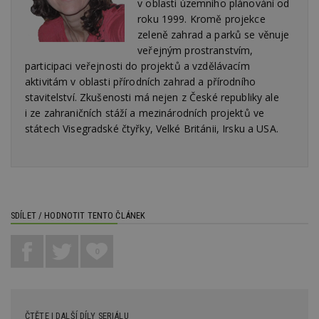
v oblasti územního plánování od
id
www.estav.cz
1 rok
T
roku 1999. Kromě projekce
co
po
zeleně zahrad a parků se věnuje
vy
se
veřejným prostranstvím,
participaci veřejnosti do projektů a vzdělávacím
_hjFirstSeen
29
S
Hotjar Ltd
minut
je
.estav.cz
aktivitám v oblasti přírodních zahrad a přírodního
54
ab
stavitelství. Zkušenosti má nejen z České republiky ale
sekund
sl
ce
i ze zahraničních stáží a mezinárodních projektů ve
pr
státech Visegradské čtyřky, Velké Británii, Irsku a USA.
po
N
ž
id
i
_hjAbsoluteSessionInProgress
29
S
Hotjar Ltd
minut
je
.estav.cz
54
ab
SDÍLET / HODNOTIT TENTO ČLÁNEK
sekund
sl
ce
pr
po
0
N
ž
id
i
counter
www.estav.cz
29
T
ČTĚTE I DALŠÍ DÍLY SERIÁLU