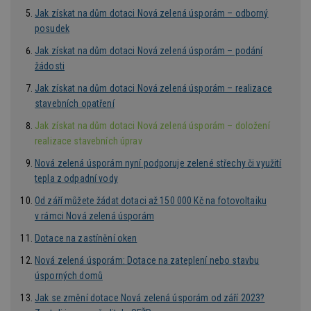
z
Jak získat na dům dotaci Nová zelená úsporám – odborný
nu
be
posudek
sk
f
Jak získat na dům dotaci Nová zelená úsporám – podání
s
ná
žádosti
je
kt
Jak získat na dům dotaci Nová zelená úsporám – realizace
id
p
stavebních opatření
ú
An
Jak získat na dům dotaci Nová zelená úsporám – doložení
realizace stavebních úprav
id
www.estav.cz
1 rok
T
co
po
Nová zelená úsporám nyní podporuje zelené střechy či využití
vy
tepla z odpadní vody
se
_hjFirstSeen
29
S
Od září můžete žádat dotaci až 150 000 Kč na fotovoltaiku
Hotjar Ltd
minut
je
.estav.cz
v rámci Nová zelená úsporám
54
ab
sekund
sl
Dotace na zastínění oken
ce
pr
po
Nová zelená úsporám: Dotace na zateplení nebo stavbu
N
úsporných domů
ž
id
i
Jak se změní dotace Nová zelená úsporám od září 2023?