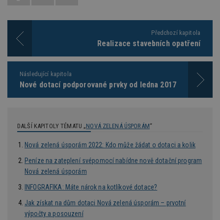
používat.
Provider
/
Název
Vyprší
P
Doména
Předchozí kapitola
Realizace stavebních opatření
_hjIncludedInPageviewSample
2
T
Hotjar Ltd
minuty
co
www.estav.cz
na
ab
Ho
Následující kapitola
zd
Nové dotací podporované prvky od ledna 2017
ná
z
vz
d
l
z
DALŠÍ KAPITOLY TÉMATU „
NOVÁ ZELENÁ ÚSPORÁM
“
st
w
Nová zelená úsporám 2022: Kdo může žádat o dotaci a kolik
_dc_gtm_UA-53599847-1
.estav.cz
53
T
sekund
co
Peníze na zateplení svépomocí nabídne nově dotační program
př
w
Nová zelená úsporám
po
S
INFOGRAFIKA: Máte nárok na kotlíkové dotace?
Go
da
kó
Jak získat na dům dotaci Nová zelená úsporám – prvotní
Po
výpočty a posouzení
lz