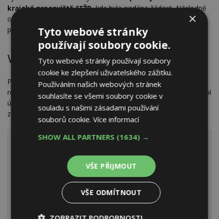
krajské pracoviště SFŽP
, kde byla podána žádost. Následně
×
obdrží žadatel Prohlášení o přijetí podmínek dotace, které
podepíše a zašle či osobně doručí na krajské pracoviště SFŽP.
Tyto webové stránky
používají soubory cookie.
Vyplacení dotace
Tyto webové stránky používají soubory
cookie ke zlepšení uživatelského zážitku.
Pokud je vše v pořádku,
přibližně do 9 týdnů
od doložení
Používáním našich webových stránek
realizace by měly žadateli přijít peníze na jím uvedený bankovní
souhlasíte se všemi soubory cookie v
účet. Celkově je možné získat podporu až do výše 50 %
souladu s našimi zásadami používání
z doložených způsobilých výdajů.
souborů cookie.
Více informací
SHOW ALL PARTNERS
(1634) →
Ing. Zdeněk Petrtyl
VŠE PŘIJMOUT
Autorizovaný inženýr
a
energetický specialista
, jehož
VŠE ODMÍTNOUT
hlavním zaměřením je snižování
energetické náročnosti všech
ZOBRAZIT PODROBNOSTI