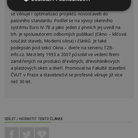
typů budov – od rodinných
a bytových domů po průmyslové objekty. Kromě toho
Nezbytně
Výkonové
Soubory
se věnuje i optimalizaci projektů novostaveb do
nutné
soubory
cílení
pasivního standardu. Podílel se na vývoji okenního
soubory
systému Euro IV-78 a jako jeden z prvních jej uvedl na
trh. Je spoluautorem odborných publikací (Okno – klíčová
součást staveb, Moderní okna) i článků. Je také
Funkční soubory
Nezařazené
podepsán pod sekcí Okna – dveře na serveru TZB-
soubory
info.cz. Mezi lety 1993 a 2007 působil ve vedení firem
zaměřených na produkci dřevěných, dřevohliníkových
a plastových oken a dveří. Promoval na Fakultě stavební
ČVUT v Praze a stavebnictví se profesně věnuje již více
než 30 let.
Nezbytně nutné soubory
Výkonové soubory
Soubory cílení
Funkční soubory
Nezařazené soubory
SDÍLET / HODNOTIT TENTO ČLÁNEK
Nezbytně nutné soubory cookie umožňují základní
funkce webových stránek, jako je přihlášení
uživatele a správa účtu. Webové stránky nelze bez
1
nezbytně nutných souborů cookie správně