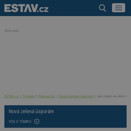
REKLAMA
ESTAV.cz
Témata
Plánujeme
Nová zelená úsporám
Jak získat na dům do
Nová zelená úsporám
VÍCE O TÉMATU