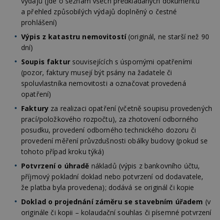
výdajů (jde o seznam všech předkládaných dokumentů
a přehled způsobilých výdajů doplněný o čestné
prohlášení)
Výpis z katastru nemovitostí
(originál, ne starší než 90
dní)
Soupis faktur
souvisejících s úspornými opatřeními
(pozor, faktury musejí být psány na žadatele či
spoluvlastníka nemovitosti a označovat provedená
opatření)
Faktury
za realizaci opatření (včetně soupisu provedených
prací/položkového rozpočtu), za zhotovení odborného
posudku, provedení odborného technického dozoru či
provedení měření průvzdušnosti obálky budovy (pokud se
tohoto případ kroku týká)
Potvrzení o úhradě
nákladů (výpis z bankovního účtu,
příjmový pokladní doklad nebo potvrzení od dodavatele,
že platba byla provedena); dodává se originál či kopie
Doklad o projednání záměru se stavebním úřadem
(v
originále či kopii – kolaudační souhlas či písemné potvrzení