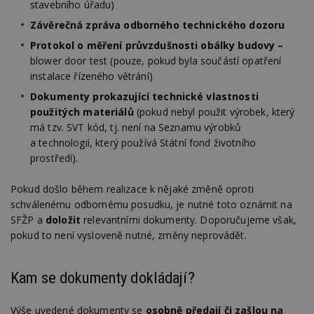
stavebního úřadu)
Závěrečná zpráva odborného technického dozoru
Protokol o měření průvzdušnosti obálky budovy –
blower door test (pouze, pokud byla součástí opatření
instalace řízeného větrání)
Dokumenty prokazující technické vlastnosti
použitých materiálů
(pokud nebyl použit výrobek, který
má tzv. SVT kód, tj. není na Seznamu výrobků
a technologií, který používá Státní fond životního
prostředí).
Pokud došlo během realizace k nějaké změně oproti
schválenému odbornému posudku, je nutné toto oznámit na
SFŽP a
doložit
relevantními dokumenty. Doporučujeme však,
pokud to není vysloveně nutné, změny neprovádět.
Kam se dokumenty dokládají?
Výše uvedené dokumenty se
osobně předají či zašlou na