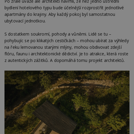
Po zralé úvaze ale architekti navrhli, že než jedno ústřední
bydlení hotelového typu bude účelnější rozprostřít jednotlivé
apartmány do krajiny. Aby každý pokoj byl samostatnou
ubytovací jednotkou.
S dostatkem soukromí, pohody a vůněmi. Lidé se tu –
pohybujíc se po klikatých cestičkách – mohou ubírat za výhledy
na řeku lemovanou starými mlýny, mohou obdivovat zdejší
flóru, faunu i architektonické dědictví. Je to atrakce, která roste
z autentických zážitků. A dopomáhá tomu projekt architektů.