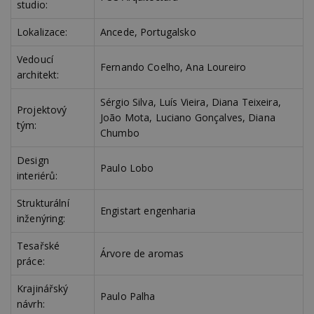
studio:
Lokalizace:
Ancede, Portugalsko
Vedoucí
Fernando Coelho, Ana Loureiro
architekt:
Sérgio Silva, Luís Vieira, Diana Teixeira,
Projektový
João Mota, Luciano Gonçalves, Diana
tým:
Chumbo
Design
Paulo Lobo
interiérů:
Strukturální
Engistart engenharia
inženýring:
Tesařské
Árvore de aromas
práce:
Krajinářský
Paulo Palha
návrh: