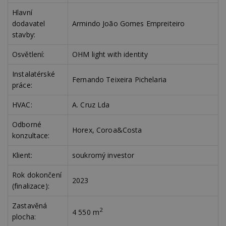
Hlavní
dodavatel
Armindo João Gomes Empreiteiro
stavby:
Osvětlení:
OHM light with identity
Instalatérské
Fernando Teixeira Pichelaria
práce:
HVAC:
A. Cruz Lda
Odborné
Horex, Coroa&Costa
konzultace:
Klient:
soukromý investor
Rok dokončení
2023
(finalizace):
Zastavěná
2
4 550 m
plocha: