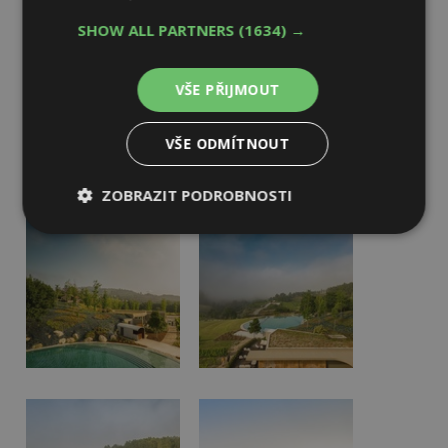
SHOW ALL PARTNERS
(1634) →
VŠE PŘIJMOUT
VŠE ODMÍTNOUT
ZOBRAZIT PODROBNOSTI
Nezbytně
Výkonové
Soubory
nutné
soubory
cílení
soubory
Funkční soubory
Nezařazené
soubory