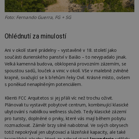
Foto: Fernando Guerra, FG + SG
Ohlédnutí za minulostí
Ani v okolí staré prádelny – vystavěné v 18. století jako
součásti durienského panství v Baião – to nevypadalo jinak.
Velká kamenná budova, obklopená provozním zázemím, se
spoustou sadů, louček a vinic v okolí. Vše v malebně zvlněné
krajině, svažující se k břehům řeky Ovil. Krásné místo, ovšem
s poněkud nenaplněným potenciálem.
Klienti FCC Arquitetos si jej přáli víc než trochu oživit.
Plánovali tu vystavět pobytové centrum, kombinující klasické
ubytování s nabídkou wellness služeb. Tedy klasické zázemí
pro turisty, doplněné o prvky, které vás mají během pobytu
rozmazlovat. Záměr brzy silně nabobtnal. Ve svých obrysech
totiž nepokrýval jen ubytovací a lázeňské kapacity, ale také
krajinářské zásahy, které ze zahrad staré
lavanderie
udělaly