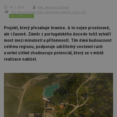
18. 3. 2024
Mgr. Radomír Dohnal
FCC Arquitectura, foto: Fernando Guerra | FG + SG
ESTAV DOPORUČUJE
Projekt, který přesahuje hranice. A to nejen prostorové,
ale i časové. Záměr z portugalského Ancede totiž vytváří
most mezi minulostí a přítomností. Tím dává budoucnost
celému regionu, podporuje udržitelný cestovní ruch
a velmi citlivě zhodnocuje potenciál, který se v místě
realizace nabízel.