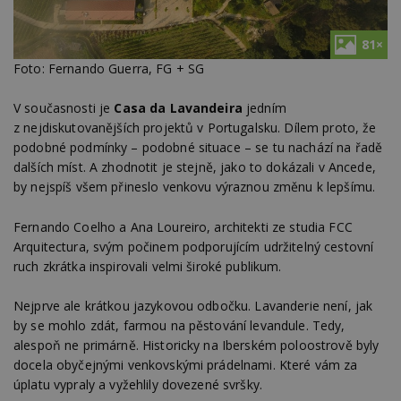
81×
Foto: Fernando Guerra, FG + SG
V současnosti je
Casa da Lavandeira
jedním
z nejdiskutovanějších projektů v Portugalsku. Dílem proto, že
podobné podmínky – podobné situace – se tu nachází na řadě
dalších míst. A zhodnotit je stejně, jako to dokázali v Ancede,
by nejspíš všem přineslo venkovu výraznou změnu k lepšímu.
Fernando Coelho a Ana Loureiro, architekti ze studia FCC
Arquitectura, svým počinem podporujícím udržitelný cestovní
ruch zkrátka inspirovali velmi široké publikum.
Nejprve ale krátkou jazykovou odbočku. Lavanderie není, jak
by se mohlo zdát, farmou na pěstování levandule. Tedy,
alespoň ne primárně. Historicky na Iberském poloostrově byly
docela obyčejnými venkovskými prádelnami. Které vám za
úplatu vypraly a vyžehlily dovezené svršky.