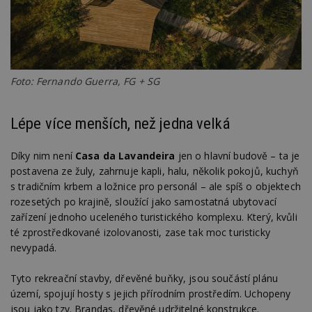
Foto: Fernando Guerra, FG + SG
Lépe více menších, než jedna velká
Díky nim není
Casa da Lavandeira
jen o hlavní budově – ta je
postavena ze žuly, zahrnuje kapli, halu, několik pokojů, kuchyň
s tradičním krbem a ložnice pro personál – ale spíš o objektech
rozesetých po krajině, sloužící jako samostatná ubytovací
zařízení jednoho uceleného turistického komplexu. Který, kvůli
té zprostředkované izolovanosti, zase tak moc turisticky
nevypadá.
Tyto rekreační stavby, dřevěné buňky, jsou součástí plánu
území, spojují hosty s jejich přírodním prostředím. Uchopeny
jsou jako tzv. Brandas, dřevěné udržitelné konstrukce.