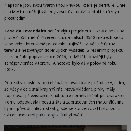
Nápadné jsou svou tvarovanou křivkou, která je definuje. Linie
a křivky tu směřují výhledy zevnitř a nabízí kontakt s různými
prostředími.
Casa da Lavandeira
není malým projektem. Stavělo se tu na
ploše 4 550 metrů čtverečních, na dalších 3560 metrech se tu
zase velmi intenzivně pracovalo krajinářsky. Včetně úprav
terénu a nezbytných doplňujících výsadeb. S řešením projektu
se započalo poprvé v roce 2016, o dvě léta později byly
zahájeny práce v terénu. A hotovo bylo až v polovině roku
2023.
Při realizaci bylo zapotřebí balancovat různé požadavky, s tím,
že vždy v čele stál krajinný ráz. Nově vkládané prvky měly
doplňovat již existující skladbu, ale neměly měnit její charakter.
Tomu odpovídala i pestrá škála zapracovaných materiálů. Jiná
byla u původní hlavní stavby, kde se konzervoval historizující
vzhled, moderní pak u objektů ubytování.