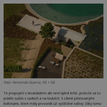
Foto: Fernando Guerra, FG + SG
To propojení s levandulemi ale není úplně liché, protože se tu
prádlo sušilo v sadech a na loukách. S cíleně pěstovanými
květinami, které měly provonět už vyčištěné oděvy. Díky tomu