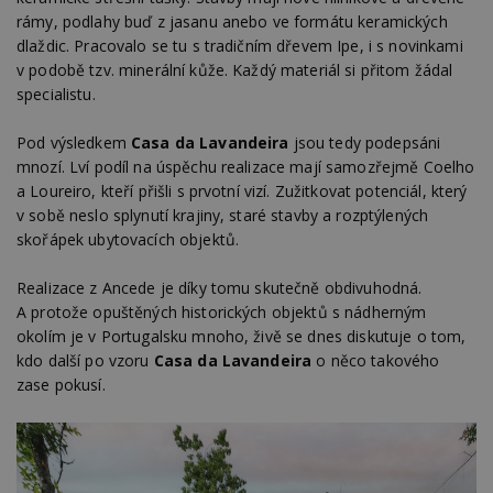
rámy, podlahy buď z jasanu anebo ve formátu keramických
dlaždic. Pracovalo se tu s tradičním dřevem Ipe, i s novinkami
v podobě tzv. minerální kůže. Každý materiál si přitom žádal
specialistu.
Pod výsledkem
Casa da Lavandeira
jsou tedy podepsáni
mnozí. Lví podíl na úspěchu realizace mají samozřejmě Coelho
a Loureiro, kteří přišli s prvotní vizí. Zužitkovat potenciál, který
v sobě neslo splynutí krajiny, staré stavby a rozptýlených
skořápek ubytovacích objektů.
Realizace z Ancede je díky tomu skutečně obdivuhodná.
A protože opuštěných historických objektů s nádherným
okolím je v Portugalsku mnoho, živě se dnes diskutuje o tom,
kdo další po vzoru
Casa da Lavandeira
o něco takového
zase pokusí.