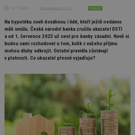
14. 7. 2023
Bezvafinance s.r.o.
FIREMNÍ
Na hypotéku nově dosáhnou i lidé, kteří ještě nedávno
měli smůlu. Česká národní banka zrušila ukazatel DSTI
a od 1. července 2023 už není pro banky zásadní. Nově si
budou sami rozhodovat o tom, kolik z vašeho příjmu
mohou dluhy odkrojit. Ostatní pravidla zůstávají
v platnosti. Co ukazatel přesně vyjadřuje?