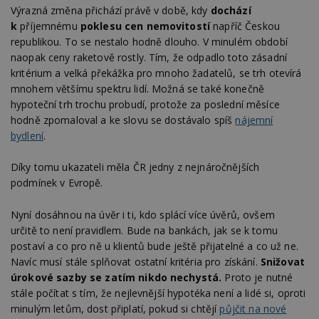
Výrazná změna přichází právě v době, kdy
dochází
k
příjemnému
poklesu cen nemovitostí
napříč Českou
republikou. To se nestalo hodně dlouho. V minulém období
naopak ceny raketově rostly. Tím, že odpadlo toto zásadní
kritérium a velká překážka pro mnoho žadatelů, se trh otevírá
mnohem většímu spektru lidí. Možná se také konečně
hypoteční trh trochu probudí, protože za poslední měsíce
hodně zpomaloval a ke slovu se dostávalo spíš
nájemní
bydlení
.
Díky tomu ukazateli měla ČR jedny z nejnáročnějších
podmínek v Evropě.
Nyní dosáhnou na úvěr i ti, kdo splácí více úvěrů, ovšem
určitě to není pravidlem. Bude na bankách, jak se k tomu
postaví a co pro ně u klientů bude ještě přijatelné a co už ne.
Navíc musí stále splňovat ostatní kritéria pro získání.
Snižovat
úrokové sazby se zatím nikdo nechystá.
Proto je nutné
stále počítat s tím, že nejlevnější hypotéka není a lidé si, oproti
minulým letům, dost připlatí, pokud si chtějí
půjčit na nové