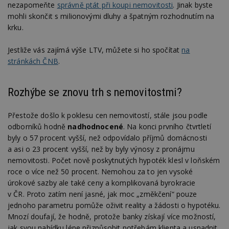
nezapomeňte
správně ptát při koupi nemovitosti
. Jinak byste
mohli skončit s milionovými dluhy a špatným rozhodnutím na
Nezbytně nutné soubory cookie umožňují základní
funkce webových stránek, jako je přihlášení
krku.
uživatele a správa účtu. Webové stránky nelze bez
nezbytně nutných souborů cookie správně
používat.
Jestliže vás zajímá výše LTV, můžete si ho spočítat
na
stránkách ČNB
.
Provider
/
Název
Vyprší
P
Doména
_hjIncludedInPageviewSample
2
T
Hotjar Ltd
Rozhýbe se znovu trh s nemovitostmi?
minuty
co
www.estav.cz
na
ab
Přestože došlo k poklesu cen nemovitostí, stále jsou podle
Ho
zd
odborníků hodně
nadhodnocené
. Na konci prvního čtvrtletí
ná
byly o 57 procent vyšší, než odpovídalo příjmů domácnosti
z
vz
a asi o 23 procent vyšší, než by byly výnosy z pronájmu
d
l
nemovitosti. Počet nově poskytnutých hypoték klesl v loňském
z
roce o více než 50 procent. Nemohou za to jen vysoké
st
w
úrokové sazby ale také ceny a komplikovaná byrokracie
v ČR. Proto zatím není jasné, jak moc „změkčení“ pouze
_dc_gtm_UA-53599847-1
.estav.cz
53
T
sekund
co
jednoho parametru pomůže oživit reality a žádosti o hypotéku.
př
Mnozí doufají, že hodně, protože banky získají více možností,
w
po
jak svou nabídku lépe přizpůsobit potřebám klienta a usnadnit