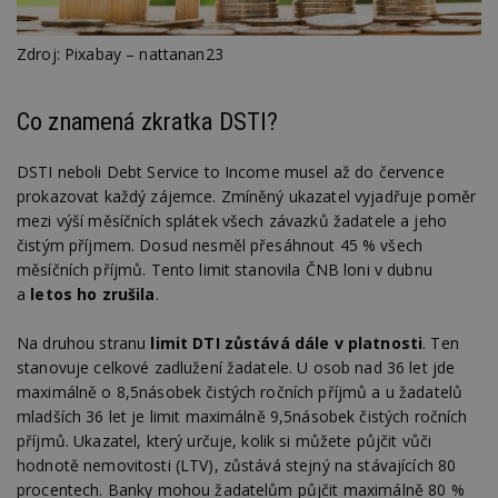
Zdroj: Pixabay – nattanan23
Co znamená zkratka DSTI?
DSTI neboli Debt Service to Income musel až do července
prokazovat každý zájemce. Zmíněný ukazatel vyjadřuje poměr
mezi výší měsíčních splátek všech závazků žadatele a jeho
čistým příjmem. Dosud nesměl přesáhnout 45 % všech
měsíčních příjmů. Tento limit stanovila ČNB loni v dubnu
a
letos ho zrušila
.
Na druhou stranu
limit DTI zůstává dále v platnosti
. Ten
stanovuje celkové zadlužení žadatele. U osob nad 36 let jde
maximálně o 8,5násobek čistých ročních příjmů a u žadatelů
mladších 36 let je limit maximálně 9,5násobek čistých ročních
příjmů. Ukazatel, který určuje, kolik si můžete půjčit vůči
hodnotě nemovitosti (LTV), zůstává stejný na stávajících 80
procentech. Banky mohou žadatelům půjčit maximálně 80 %