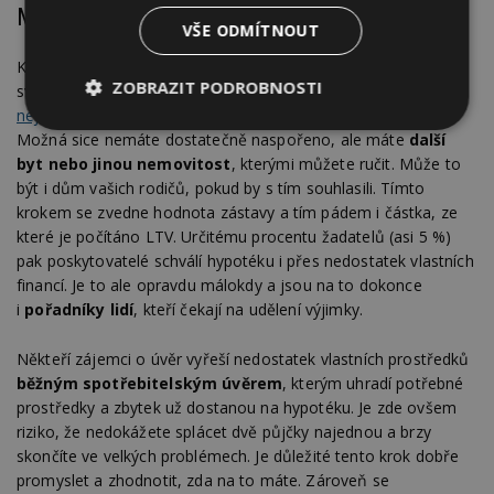
Můžete využít i výjimku nebo druhý byt
VŠE ODMÍTNOUT
K hypotečnímu úvěru se můžete dostat, i když máte málo
ZOBRAZIT PODROBNOSTI
svých prostředků, abyste ho získali, což je pro mnoho lidí ten
největší problém v žádosti o hypotéku
. Jsou různé možnosti.
Nezbytně
Výkonové
Soubory
Možná sice nemáte dostatečně naspořeno, ale máte
další
nutné
soubory
cílení
byt nebo jinou nemovitost
, kterými můžete ručit. Může to
soubory
být i dům vašich rodičů, pokud by s tím souhlasili. Tímto
krokem se zvedne hodnota zástavy a tím pádem i částka, ze
které je počítáno LTV. Určitému procentu žadatelů (asi 5 %)
Funkční soubory
Nezařazené
pak poskytovatelé schválí hypotéku i přes nedostatek vlastních
soubory
financí. Je to ale opravdu málokdy a jsou na to dokonce
i
pořadníky lidí
, kteří čekají na udělení výjimky.
Někteří zájemci o úvěr vyřeší nedostatek vlastních prostředků
běžným spotřebitelským úvěrem
, kterým uhradí potřebné
prostředky a zbytek už dostanou na hypotéku. Je zde ovšem
Nezbytně nutné soubory
riziko, že nedokážete splácet dvě půjčky najednou a brzy
skončíte ve velkých problémech. Je důležité tento krok dobře
Výkonové soubory
Soubory cílení
promyslet a zhodnotit, zda na to máte. Zároveň se
Funkční soubory
Nezařazené soubory