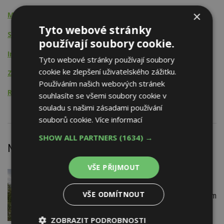
×
Montážní činnost
Tyto webové stránky
Stavební činnost
používají soubory cookie.
Inženýrská činnost
Tyto webové stránky používají soubory
cookie ke zlepšení uživatelského zážitku.
Zprostředkovatelská činnost
Používáním našich webových stránek
Reprografické práce
souhlasíte se všemi soubory cookie v
souladu s našimi zásadami používání
souborů cookie.
Více informací
SHOW ALL PARTNERS
(1634) →
Nejnovější články
VŠE PŘIJMOUT
DNES
Je libo chatu anebo rodinný dům?
VŠE ODMÍTNOUT
Polský dům Elementary může být obojím
ZOBRAZIT PODROBNOSTI