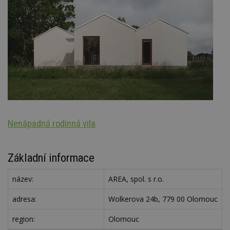
Nenápadná rodinná vila
Oz
Základní informace
název:
AREA, spol. s r.o.
adresa:
Wolkerova 24b, 779 00 Olomouc
region:
Olomouc