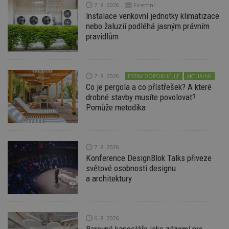
používat.
7. 8. 2026
Firemní
Instalace venkovní jednotky klimatizace
Provider
/
Název
Vyprší
P
nebo žaluzií podléhá jasným právním
Doména
pravidlům
_hjIncludedInPageviewSample
2
T
Hotjar Ltd
minuty
co
www.estav.cz
na
ab
Ho
7. 8. 2026
ESTAV DOPORUČUJE
AKTUÁLNĚ
zd
Co je pergola a co přístřešek? A které
ná
z
drobné stavby musíte povolovat?
vz
Pomůže metodika
d
l
z
st
w
7. 8. 2026
_dc_gtm_UA-53599847-1
.estav.cz
53
T
Konference DesignBlok Talks přiveze
sekund
co
př
světové osobnosti designu
w
a architektury
po
S
Go
da
kó
Po
6. 8. 2026
lz
Barevné kanceláře jako zázemí pro