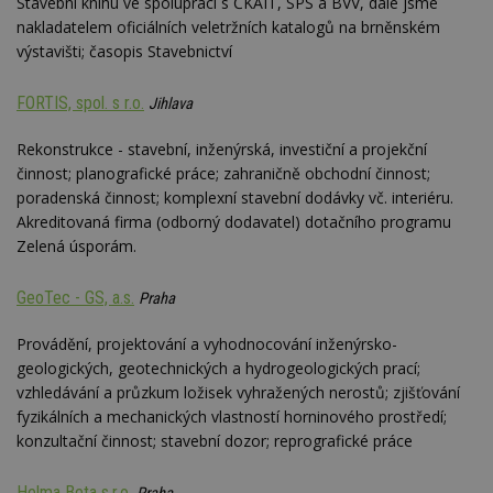
Stavební knihu ve spolupráci s ČKAIT, SPS a BVV, dále jsme
nakladatelem oficiálních veletržních katalogů na brněnském
výstavišti; časopis Stavebnictví
FORTIS, spol. s r.o.
Jihlava
Rekonstrukce - stavební, inženýrská, investiční a projekční
činnost; planografické práce; zahraničně obchodní činnost;
poradenská činnost; komplexní stavební dodávky vč. interiéru.
Akreditovaná firma (odborný dodavatel) dotačního programu
Zelená úsporám.
GeoTec - GS, a.s.
Praha
Provádění, projektování a vyhodnocování inženýrsko-
geologických, geotechnických a hydrogeologických prací;
vzhledávání a průzkum ložisek vyhražených nerostů; zjišťování
fyzikálních a mechanických vlastností horninového prostředí;
konzultační činnost; stavební dozor; reprografické práce
Helma Beta s.r.o.