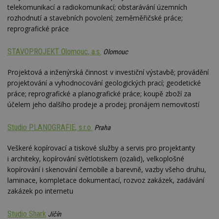
id
telekomunikací a radiokomunikací; obstarávání územních
p
rozhodnutí a stavebních povolení; zeměměřičské práce;
ú
An
reprografické práce
id
www.estav.cz
1 rok
T
co
STAVOPROJEKT Olomouc, a.s.
Olomouc
po
vy
se
Projektová a inženýrská činnost v investiční výstavbě; provádění
_hjFirstSeen
29
S
Hotjar Ltd
projektování a vyhodnocování geologických prací; geodetické
minut
je
.estav.cz
práce; reprografické a planografické práce; koupě zboží za
54
ab
sekund
sl
účelem jeho dalšího prodeje a prodej; pronájem nemovitostí
ce
pr
po
Studio PLANOGRAFIE, s.r.o.
Praha
N
ž
id
Veškeré kopírovací a tiskové služby a servis pro projektanty
i
i architeky, kopírování světlotiskem (ozalid), velkoplošné
_hjAbsoluteSessionInProgress
29
S
Hotjar Ltd
kopírování i skenování černobíle a barevně, vazby všeho druhu,
minut
je
.estav.cz
54
ab
laminace, kompletace dokumentací, rozvoz zakázek, zadávání
sekund
sl
zakázek po internetu
ce
pr
po
N
Studio Shark
Jičín
ž