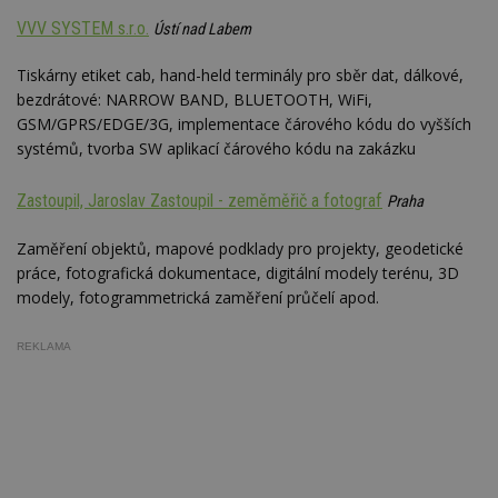
vygenerovaného
použív
c
.bidswitch.net
1 rok
čísla jako
nebo s
VVV SYSTEM s.r.o.
Ústí nad Labem
identifikátoru
verzi 
klienta. Je
Youtub
součástí každého
Tiskárny etiket cab, hand-held terminály pro sběr dat, dálkové,
požadavku na
uid
.adform.net
2 měsíce
Tento 
bezdrátové: NARROW BAND, BLUETOOTH, WiFi,
stránku na webu
cookie
a slouží k
jednoz
GSM/GPRS/EDGE/3G, implementace čárového kódu do vyšších
výpočtu údajů o
přiřaz
návštěvnících,
systémů, tvorba SW aplikací čárového kódu na zakázku
strojo
relacích a
genero
kampaních pro
uživate
analytické
shrom
Zastoupil, Jaroslav Zastoupil - zeměměřič a fotograf
Praha
přehledy webů.
údaje o
na web
data m
Zaměření objektů, mapové podklady pro projekty, geodetické
odeslá
práce, fotografická dokumentace, digitální modely terénu, 3D
analýze
třetí s
modely, fotogrammetrická zaměření průčelí apod.
test_cookie
14 minut
Tento 
Google LLC
54 sekund
cookie
.doubleclick.net
REKLAMA
společ
Double
(kterou
společ
Google
zjistila
prohlí
návště
webu 
soubor