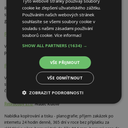
Tyto webové stránky používají soubory
cookie ke zlepšení uživatelského zážitku.
Reklamní agentura a tiskárna: reklamní předměty a dárky,
Používáním našich webových stránek
sítotisk, potisk textilu, velkoplošný tisk, výroba reklamy, řezaná
grafika, grafické a tiskové služby
souhlasíte se všemi soubory cookie v
souladu s našimi zásadami používání
Pecková, Dana Pecková
Praha-východ
souborů cookie.
Více informací
SHOW ALL PARTNERS
(1634) →
Výroba razítek s možností otisku fotografií; tisk vizitek, letáků,
prospektů a oznámení
VŠE PŘIJMOUT
PREMISA s.r.o.
Praha
VŠE ODMÍTNOUT
Vydavatelství Stavebních novin - inzertních novin z oboru
stavebnictví; grafické studio - komplexní zakázky vč. tisku;
černobílé rychlokopírování
ZOBRAZIT PODROBNOSTI
ReproCopy s.r.o.
Nezbytně
Výkonové
Soubory
Hradec Králové
nutné
soubory
cílení
soubory
Nabídka kopírování a tisku - planografie; příjem zakázek po
internetu 24 hodin denně, 365 dní v roce bez příplatku za