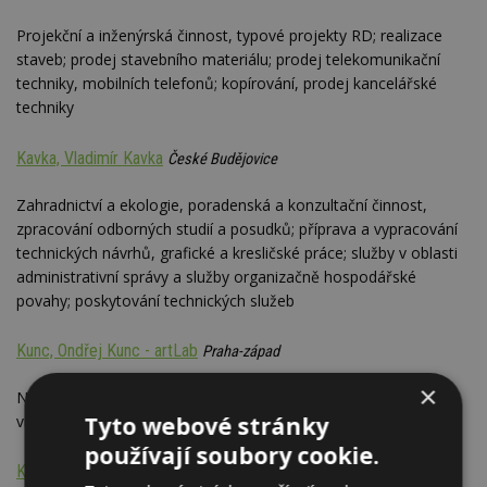
Projekční a inženýrská činnost, typové projekty RD; realizace
staveb; prodej stavebního materiálu; prodej telekomunikační
techniky, mobilních telefonů; kopírování, prodej kancelářské
techniky
Kavka, Vladimír Kavka
České Budějovice
Zahradnictví a ekologie, poradenská a konzultační činnost,
zpracování odborných studií a posudků; příprava a vypracování
technických návrhů, grafické a kresličské práce; služby v oblasti
administrativní správy a služby organizačně hospodářské
povahy; poskytování technických služeb
Kunc, Ondřej Kunc - artLab
Praha-západ
×
Návrhy a realizace vizuální komunikace: logotypy, firemní
Tyto webové stránky
vizuální identita, webové stránky, inzerce, tiskoviny, prezentace
používají soubory cookie.
K2M reklama s.r.o.
Praha