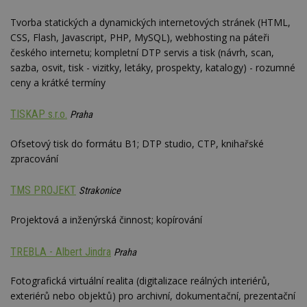
id
i
Tvorba statických a dynamických internetových stránek (HTML,
CSS, Flash, Javascript, PHP, MySQL), webhosting na páteři
counter
www.estav.cz
29
T
minut
co
českého internetu; kompletní DTP servis a tisk (návrh, scan,
53
po
sazba, osvit, tisk - vizitky, letáky, prospekty, katalogy) - rozumné
sekund
vy
se
ceny a krátké termíny
__gfp_64b
1 rok
Je
Google LLC
so
.estav.cz
TISKAP s.r.o.
Praha
kt
sp
da
Ofsetový tisk do formátu B1; DTP studio, CTP, knihařské
c
n
zpracování
w
TMS PROJEKT
Strakonice
Projektová a inženýrská činnost; kopírování
Název
Provider
/
Doména
Vyprší
Provider
/
Název
Vyprší
Popis
_hjSessionUser_170189
.estav.cz
1 rok
Provider
Doména
TREBLA - Albert Jindra
Praha
Název
/
Vyprší
Popis
tu
.ih.adscale.de
11 měsíců
test
.m6r.eu
59
Pokud víte
Doména
Provider
/
Název
Vyprší
4 týdny
Popis
minut
něco o tomto
Fotografická virtuální realita (digitalizace reálných interiérů,
Doména
54
souboru
_gid
1 den
Tento soubor
Google
exteriérů nebo objektů) pro archivní, dokumentační, prezentační
Gdyn
1 rok
Gemius
sekund
cookie a jeho
cookie nastavuje
CMID
LLC
1 rok
Tyto s
Casale Media
.hit.gemius.pl