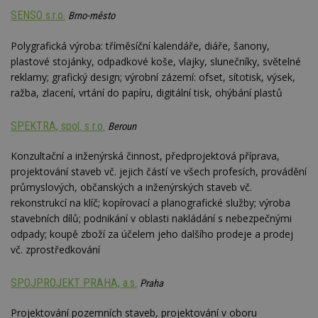
ab
SENSO s.r.o.
Brno-město
Ho
zd
ná
Polygrafická výroba: tříměsíční kalendáře, diáře, šanony,
z
vz
plastové stojánky, odpadkové koše, vlajky, slunečníky, světelné
d
reklamy; grafický design; výrobní zázemí: ofset, sítotisk, výsek,
l
z
ražba, zlacení, vrtání do papíru, digitální tisk, ohýbání plastů
st
w
SPEKTRA, spol. s r.o.
Beroun
_dc_gtm_UA-53599847-1
.estav.cz
53
T
sekund
co
př
Konzultační a inženýrská činnost, předprojektová příprava,
w
po
projektování staveb vč. jejich částí ve všech profesích, provádění
S
průmyslových, občanských a inženýrských staveb vč.
Go
da
rekonstrukcí na klíč; kopírovací a planografické služby; výroba
kó
Po
stavebních dílů; podnikání v oblasti nakládání s nebezpečnými
lz
odpady; koupě zboží za účelem jeho dalšího prodeje a prodej
z
nu
vč. zprostředkování
be
sk
f
SPOJPROJEKT PRAHA, a.s.
Praha
s
ná
je
Projektování pozemních staveb, projektování v oboru
kt