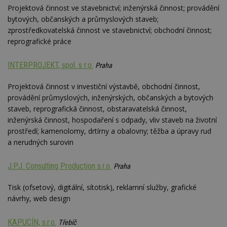
Projektová činnost ve stavebnictví; inženýrská činnost; provádění
bytových, občanských a průmyslových staveb;
zprostředkovatelská činnost ve stavebnictví; obchodní činnost;
reprografické práce
INTERPROJEKT, spol. s r.o.
Praha
Projektová činnost v investiční výstavbě, obchodní činnost,
provádění průmyslových, inženýrských, občanských a bytových
staveb, reprografická činnost, obstaravatelská činnost,
inženýrská činnost, hospodaření s odpady, vliv staveb na životní
prostředí; kamenolomy, drtírny a obalovny; těžba a úpravy rud
a nerudných surovin
J.P.J. Consulting Production s.r.o.
Praha
Tisk (ofsetový, digitální, sítotisk), reklamní služby, grafické
návrhy, web design
KAPUCÍN, s.r.o.
Třebíč