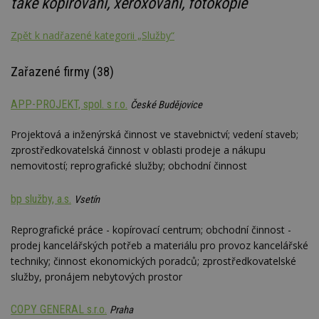
také kopírování, xeroxování, fotokopie
Zpět k nadřazené kategorii „Služby“
Zařazené firmy (38)
APP-PROJEKT, spol. s r.o.
České Budějovice
Projektová a inženýrská činnost ve stavebnictví; vedení staveb;
zprostředkovatelská činnost v oblasti prodeje a nákupu
nemovitostí; reprografické služby; obchodní činnost
bp služby, a.s.
Vsetín
Reprografické práce - kopírovací centrum; obchodní činnost -
prodej kancelářských potřeb a materiálu pro provoz kancelářské
techniky; činnost ekonomických poradců; zprostředkovatelské
služby, pronájem nebytových prostor
COPY GENERAL s.r.o.
Praha