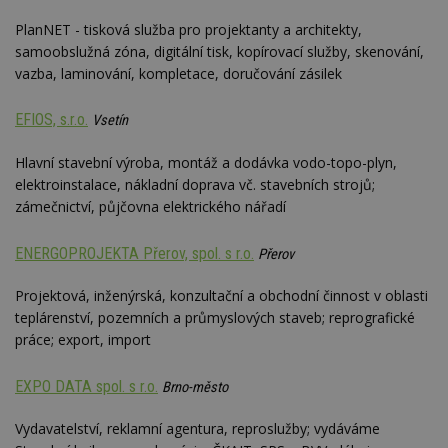
PlanNET - tisková služba pro projektanty a architekty,
samoobslužná zóna, digitální tisk, kopírovací služby, skenování,
vazba, laminování, kompletace, doručování zásilek
EFIOS, s.r.o.
Vsetín
Hlavní stavební výroba, montáž a dodávka vodo-topo-plyn,
elektroinstalace, nákladní doprava vč. stavebních strojů;
zámečnictví, půjčovna elektrického nářadí
ENERGOPROJEKTA Přerov, spol. s r.o.
Přerov
Projektová, inženýrská, konzultační a obchodní činnost v oblasti
teplárenství, pozemních a průmyslových staveb; reprografické
práce; export, import
EXPO DATA spol. s r.o.
Brno-město
Vydavatelství, reklamní agentura, reproslužby; vydáváme