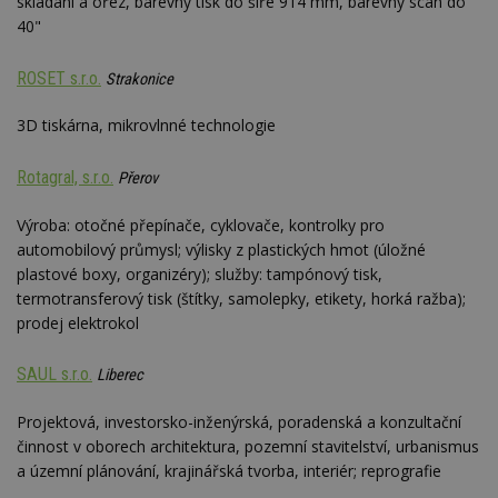
skládání a ořez, barevný tisk do šíře 914 mm, barevný scan do
40"
Funkční soubory
Nezařazené
soubory
ROSET s.r.o.
Strakonice
3D tiskárna, mikrovlnné technologie
Rotagral, s.r.o.
Přerov
Nezbytně nutné soubory
Výroba: otočné přepínače, cyklovače, kontrolky pro
Výkonové soubory
Soubory cílení
automobilový průmysl; výlisky z plastických hmot (úložné
Funkční soubory
Nezařazené soubory
plastové boxy, organizéry); služby: tampónový tisk,
termotransferový tisk (štítky, samolepky, etikety, horká ražba);
Nezbytně nutné soubory cookie umožňují základní
prodej elektrokol
funkce webových stránek, jako je přihlášení
uživatele a správa účtu. Webové stránky nelze bez
nezbytně nutných souborů cookie správně
SAUL s.r.o.
Liberec
používat.
Provider
/
Projektová, investorsko-inženýrská, poradenská a konzultační
Název
Vyprší
P
Doména
činnost v oborech architektura, pozemní stavitelství, urbanismus
_hjIncludedInPageviewSample
2
T
Hotjar Ltd
a územní plánování, krajinářská tvorba, interiér; reprografie
minuty
co
www.estav.cz
na