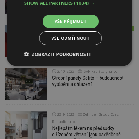
SHOW ALL PARTNERS
(1634) →
konferenci
VŠE PŘIJMOUT
13. 10. 2023
ESTAV DOPORUČUJE
AKTUÁLNĚ
Spravujete bytový dům? Na konferenci
VŠE ODMÍTNOUT
Rekonstrukce a provoz bytových domů
poradíme. Přijďte 1. listopadu 2023
ZOBRAZIT PODROBNOSTI
Nezbytně
Výkonové
Soubory
nutné
soubory
cílení
2. 10. 2023
ISAN Radiátory s.r.o.
soubory
Stropní panely Sofito – budoucnost
vytápění a chlazení
Funkční soubory
Nezařazené
soubory
25. 9. 2023
Zehnder Group Czech
Republic s.r.o.
Nejlepším lékem na předsudky
o řízeném větrání jsou osvědčené