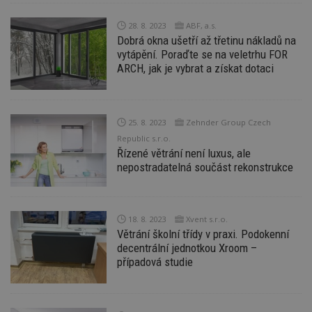
_dc_gtm_UA-53599847-1
.estav.cz
53
T
28. 8. 2023
ABF, a.s.
sekund
co
Dobrá okna ušetří až třetinu nákladů na
př
w
vytápění. Poraďte se na veletrhu FOR
po
ARCH, jak je vybrat a získat dotaci
S
Go
da
kó
Po
lz
25. 8. 2023
Zehnder Group Czech
z
nu
Republic s.r.o.
be
Řízené větrání není luxus, ale
sk
nepostradatelná součást rekonstrukce
f
s
ná
je
kt
id
18. 8. 2023
Xvent s.r.o.
p
Větrání školní třídy v praxi. Podokenní
ú
An
decentrální jednotkou Xroom –
případová studie
id
www.estav.cz
1 rok
T
co
po
vy
se