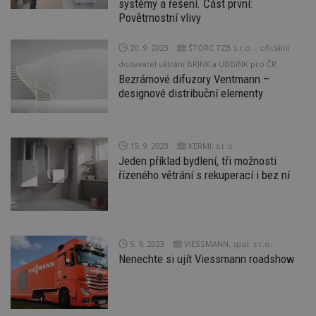
systémy a řešení. Část první:
Povětrnostní vlivy
Nezbytně nutné soubory
Výkonové soubory
Soubory cílení
20. 9. 2023
ŠTORC TZB s.r.o. - oficiální
Funkční soubory
Nezařazené soubory
dodavatel větrání BRINK a UBBINK pro ČR
Bezrámové difuzory Ventmann –
Nezbytně nutné soubory cookie umožňují základní
designové distribuční elementy
funkce webových stránek, jako je přihlášení
uživatele a správa účtu. Webové stránky nelze bez
nezbytně nutných souborů cookie správně
používat.
15. 9. 2023
KERMI, s.r.o.
Provider
/
Jeden příklad bydlení, tři možnosti
Název
Vyprší
P
Doména
řízeného větrání s rekuperací i bez ní
_hjIncludedInPageviewSample
2
T
Hotjar Ltd
minuty
co
www.estav.cz
na
ab
Ho
zd
5. 9. 2023
VIESSMANN, spol. s r.o.
ná
z
Nenechte si ujít Viessmann roadshow
vz
d
l
z
st
w