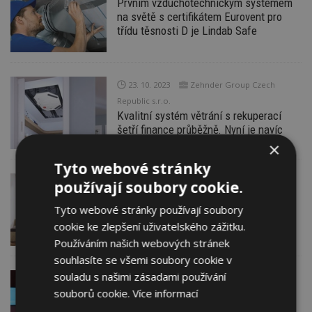
Prvním vzduchotechnickým systémem
na světě s certifikátem Eurovent pro
třídu těsnosti D je Lindab Safe
23. 10. 2023
Zehnder Group Czech
Republic s.r.o.
Kvalitní systém větrání s rekuperací
šetří finance průběžně. Nyní je navíc
s podzimní slevou
×
Tyto webové stránky
18. 10. 2023
Zehnder Group Czech
používají soubory cookie.
Republic s.r.o.
Tyto webové stránky používají soubory
Vynikající větrací výkon s minimálními
cookie ke zlepšení uživatelského zážitku.
nároky na prostor: švýcarský výrobce
Zehnder přichází s novinkou
Používáním našich webových stránek
souhlasíte se všemi soubory cookie v
souladu s našimi zásadami používání
17. 10. 2023
AKTUÁLNĚ
souborů cookie.
Více informací
Jak navrhovat interiéry ekonomicky
a ekologicky? Přihlaste se na