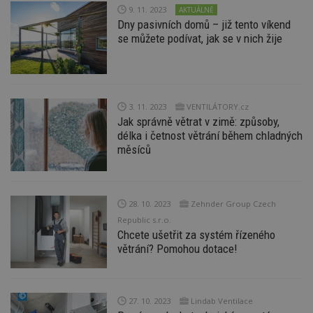
9. 11. 2023
AKTUÁLNĚ
Dny pasivních domů – již tento víkend
se můžete podívat, jak se v nich žije
3. 11. 2023
VENTILÁTORY.cz
Jak správně větrat v zimě: způsoby,
délka i četnost větrání během chladných
měsíců
28. 10. 2023
Zehnder Group Czech
Republic s.r.o.
Chcete ušetřit za systém řízeného
větrání? Pomohou dotace!
27. 10. 2023
Lindab Ventilace