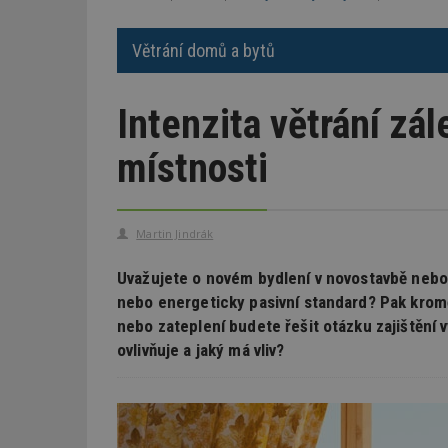
Větrání domů a bytů
Intenzita větrání zál
místnosti
Martin Jindrák
Uvažujete o novém bydlení v novostavbě nebo 
nebo energeticky pasivní standard? Pak kromě
nebo zateplení budete řešit otázku zajištění v
ovlivňuje a jaký má vliv?