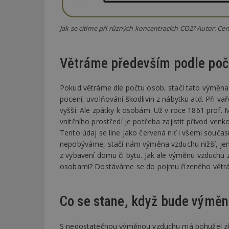
_dc_gtm_UA-53599
Jak se cítíme při různých koncentracích CO2? Autor: 
Větráme především podle počt
id
Pokud větráme dle počtu osob, stačí tato výměna 
pocení, uvolňování škodlivin z nábytku atd. Při va
_hjFirstSeen
vyšší. Ale zpátky k osobám. Už v roce 1861 prof. 
vnitřního prostředí je potřeba zajistit přívod ve
Tento údaj se line jako červená niť i všemi součas
_hjAbsoluteSessi
nepobýváme, stačí nám výměna vzduchu nižší, jen 
z vybavení domu či bytu. Jak ale výměnu vzduchu 
osobami? Dostáváme se do pojmu řízeného větrání
counter
Co se stane, když bude výmě
__gfp_64b
S nedostatečnou výměnou vzduchu má bohužel zku