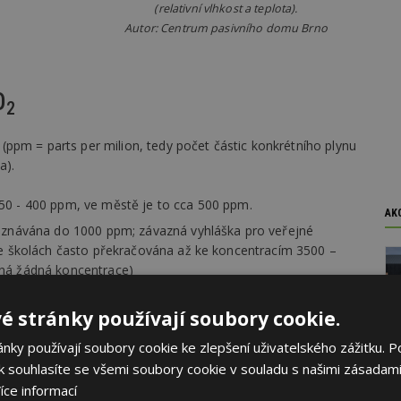
(relativní vlhkost a teplota).
Autor: Centrum pasivního domu Brno
O
2
(ppm = parts per milion, tedy počet částic konkrétního plynu
a).
0 - 400 ppm, ve městě je to cca 500 ppm.
AK
 uznávána do 1000 ppm; závazná vyhláška pro veřejné
ve školách často překračována až ke koncentracím 3500 –
zná žádná koncentrace)
veden v tabulce
é stránky používají soubory cookie.
ky používají soubory cookie ke zlepšení uživatelského zážitku. P
 souhlasíte se všemi soubory cookie v souladu s našimi zásadami
íce informací