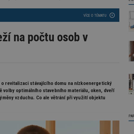
VÍCE O TÉMATU
eží na počtu osob v
o revitalizaci stávajícího domu na nízkoenergetický
 volby optimálního stavebního materiálu, oken, dveří
ýměny vzduchu. Co ale větrání při využití objektu
PA