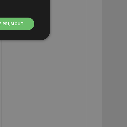
E PŘIJMOUT
Nezařazené
soubory
zařazené soubory
 a správa účtu.
aby informoval
zahrnut do