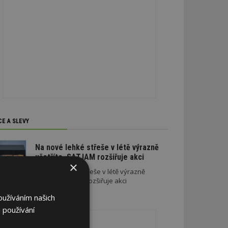
CE A SLEVY
Na nové lehké střeše v létě výrazně
ušetříte. SATJAM rozšiřuje akci
×
Na nové lehké střeše v létě výrazně
ušetříte. SATJAM rozšiřuje akci
oužíváním našich
REKLAMA
 používání