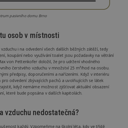
vzorkování dat definovaného limitem z
vašeho webu.
847-1
.estav.cz
53
Tento soubor cookie je přidružen k w
Centrum pasivního domu Brno
sekund
Správce značek Google k načtení dalšíc
stránku. Pokud je použit, lze jej považ
nutný, protože bez něj jiné skripty ne
správně. Konec názvu je jedinečné číslo
u osob v místnosti
identifikátorem přidruženého účtu Goog
www.estav.cz
1 rok
Tento soubor cookie se používá k vytvá
uživatele
vzduchu i na odvedení všech dalších běžných zátěží, tedy
ření, koupání nebo využívání toalet jsou požadavky na větrání
29
Soubor cookie je nastaven tak, aby Hot
Hotjar Ltd
minut
začátek cesty uživatele pro celkový poče
.estav.cz
Max von Pettenkofer doložil, že pro udržení vhodného
54
Neobsahuje žádné identifikovatelné in
sekund
nkovního čerstvého vzduchu v množství 25 m³/hod na osobu.
nými předpisy, doporučeními a nařízeními. Když v interiéru
onInProgress
29
Soubor cookie je nastaven tak, aby Hot
Hotjar Ltd
minut
začátek cesty uživatele pro celkový poče
.estav.cz
pro odvedení zbývajících pachů a uvolňujících se látek
54
Neobsahuje žádné identifikovatelné in
zajistit, když nemáme možnost zjišťovat aktuální obsazení
sekund
, které bude popsána v dalších kapitolách.
www.estav.cz
29
Tento soubor cookie se používá k vytvá
minut
uživatele
53
sekund
na vzduchu nedostatečná?
1 rok
Jedná se o soubor cookie, který slouží k
Google LLC
dalších souborů cookie návštěvníkem 
.estav.cz
šenost každý. Vzpomeňme na školní léta, kdy ve třídě