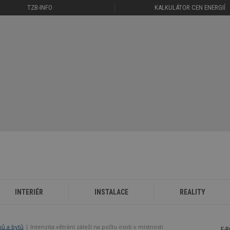
TZB-INFO
KALKULÁTOR CEN ENERGIÍ
INTERIÉR
INSTALACE
REALITY
mů a bytů
Intenzita větrání záleží na počtu osob v místnosti
E-