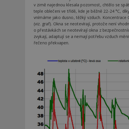
v zimě najednou klesala pozornost, chtělo se spát
teple oblečeni ve třídě, kde je běžně 22-24 °C, díky
Název
Provider
Pr
Název
vnímáme jako dusno, těžký vzduch. Koncentrace
Název
/
D
Název
_hjSessionUser_1
(viz. graf). Okna se neotevírají, protože není vh
Doména
test
.m
o přestávkách se neotevírají okna z bezpečnostníc
tu
_gid
CMID
Google
zvykají, adaptují se a nemají potřebu vzduch měnit
LLC
Gdyn
mobile
ww
.estav.cz
řečeno překvapen.
_ga
TDID
Google
sssp_session
c
.e
LLC
.estav.cz
ui
VISITOR_INFO1_LI
cct
_hjSession_170189
Gtest
uid
C
test_cookie
bm2uu
cct
id
ibbid