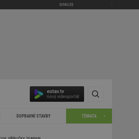
DISKUZE
estav.tv
nový videoportál
DOPRAVNÍ STAVBY
TÉMATA
BOOK: PŘÍRUČKY ZDARMA!