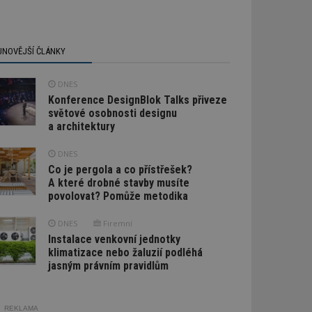
JNOVĚJŠÍ ČLÁNKY
DNES
Konference DesignBlok Talks přiveze
světové osobnosti designu
a architektury
DNES
Co je pergola a co přístřešek?
A které drobné stavby musíte
povolovat? Pomůže metodika
DNES
Firemní
Instalace venkovní jednotky
klimatizace nebo žaluzií podléhá
jasným právním pravidlům
REKLAMA