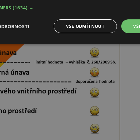
TNERS
(1634) →
ODROBNOSTI
VŠE ODMÍTNOUT
VŠ
Výkonové
Soubory cílení
Funkční
y
soubory
soubory
oubory
Výkonové soubory
Soubory cílení
Funkční soubory
Ne
ry cookie umožňují základní funkce webových stránek, jako je přihlášení uživatele
e bez nezbytně nutných souborů cookie správně používat.
Provider
/
Vyprší
Popis
Doména
geviewSample
2
Tento soubor cookie je nastaven tak, 
Hotjar Ltd
minuty
Hotjar o tom, zda je tento návštěvník 
www.estav.cz