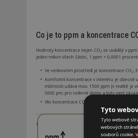
Co je to ppm a koncentrace C
Hodnoty koncentrace nejen CO
se uvádějí v ppm 
2
jeden milion všech částic, 1 ppm = 0,0001 procent
Ve venkovním prostředí je koncentrace CO
35
2
Komfortní koncentrace v interiéru je obecně
místnosti udává max. 1500 ppm (v realitě je 
5000 pm; pro rodinné domy a byty není záva
Vliv koncentrace CO
na průměrné osoby je u
2
Tyto webov
Tyto webové strán
webových stránek
souborů cookie.
V