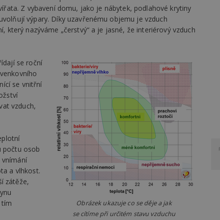
zvířata. Z vybavení domu, jako je nábytek, podlahové krytiny
 uvolňují výpary. Díky uzavřenému objemu je vzduch
ní, který nazýváme „čerstvý“ a je jasné, že interiérový vzduch
ídají se roční
 venkovního
cí se vnitřní
žství
vat vzduch,
eplotní
u počtu osob
 vnímání
ta a vlhkost.
í zátěže,
plynu
 tím
Obrázek ukazuje co se děje a jak
se cítíme při určitém stavu vzduchu