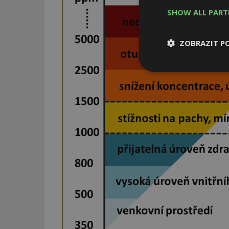
SHOW ALL PAR
ZOBRAZIT P
Nezbytně
nutné soubor
Nezbytně nutné s
Nezbytně nutné soubo
Webové stránky nelz
Název
_hjIncludedInPa