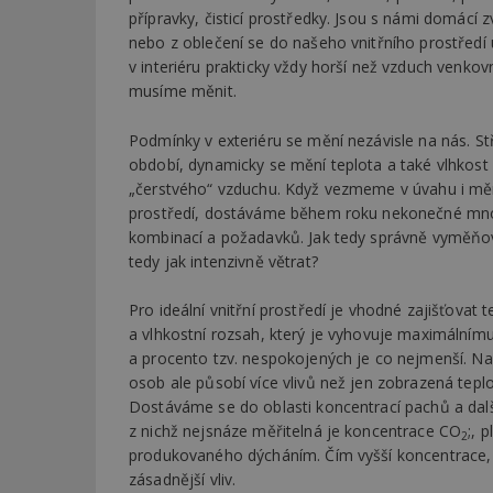
přípravky, čisticí prostředky. Jsou s námi domácí 
nebo z oblečení se do našeho vnitřního prostředí
v interiéru prakticky vždy horší než vzduch venkov
musíme měnit.
Podmínky v exteriéru se mění nezávisle na nás. Stř
období, dynamicky se mění teplota a také vlhkost
„čerstvého“ vzduchu. Když vezmeme v úvahu i mění
prostředí, dostáváme během roku nekonečné mno
kombinací a požadavků. Jak tedy správně vyměňo
tedy jak intenzivně větrat?
Pro ideální vnitřní prostředí je vhodné zajišťovat t
a vlhkostní rozsah, který je vyhovuje maximálním
a procento tzv. nespokojených je co nejmenší. Na
osob ale působí více vlivů než jen zobrazená teplo
Dostáváme se do oblasti koncentrací pachů a dalš
z nichž nejsnáze měřitelná je koncentrace CO
;, 
2
produkovaného dýcháním. Čím vyšší koncentrace,
zásadnější vliv.