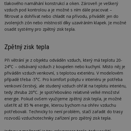
tlakového namáhání konstrukcí a oken. Zároveň je veškerý
vzduch pod kontrolou a je možné s ním dále pracovat –
filtrovat a dohřívat nebo chladit na přívodu, přivádět jen do
zvolených zón nebo místností díky uzavíráním klapek. Je možné
osadit systémy pro zpětný zisk tepla.
Zpětný zisk tepla
Při větrání je z objektu odváděn vzduch, který má teplotu 20-
24°C – odsávaný vzduch z koupelen nebo kuchyní. Místo něj je
přiváděn vzduch venkovní, s teplotou exteriéru. V modelovém
případě třeba -5°C. Pro komfort pobytu v interiéru je potřeba
venkovní čerstvý, ale studený vzduch ohřát na teplotu interiéru,
tedy zhruba 20°C. Je spotřebováno relativně velké množství
energie. Pokud ovšem využijeme zpětný zisk tepla, je možné
ušetřit až 85 % energie, kterou bychom na ohřev vzduchu
potřebovali. Technicky to není problém, stačí zařadit do trasy
rozvodů vzduchotechniky zařízení pro zpětný zisk tepla.