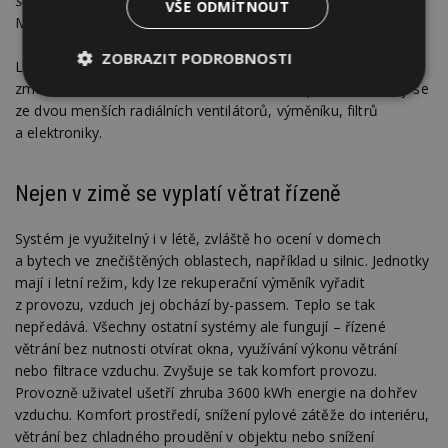
s reverzním výměníkem,"
uvádí Dušan Hanzík ze společnosti
VŠE ODMÍTNOUT
Meltem.
ZOBRAZIT PODROBNOSTI
Lokální jednotky s protiproudým výměníkem jsou v podstatě
zmenšenou variantou klasické centrální rekuperace. Skládají se
Nezbytně
Výkonové
Soubory
ze dvou menších radiálních ventilátorů, výměníku, filtrů
nutné
soubory
cílení
soubory
a elektroniky.
Nejen v zimě se vyplatí větrat řízeně
Funkční soubory
Nezařazené
soubory
Systém je využitelný i v létě, zvláště ho ocení v domech
a bytech ve znečištěných oblastech, například u silnic. Jednotky
mají i letní režim, kdy lze rekuperační výměník vyřadit
z provozu, vzduch jej obchází by-passem. Teplo se tak
nepředává. Všechny ostatní systémy ale fungují – řízené
větrání bez nutnosti otvírat okna, využívání výkonu větrání
Nezbytně nutné soubory
nebo filtrace vzduchu. Zvyšuje se tak komfort provozu.
Provozně uživatel ušetří zhruba 3600 kWh energie na dohřev
Výkonové soubory
Soubory cílení
vzduchu. Komfort prostředí, snížení pylové zátěže do interiéru,
Funkční soubory
Nezařazené soubory
větrání bez chladného proudění v objektu nebo snížení