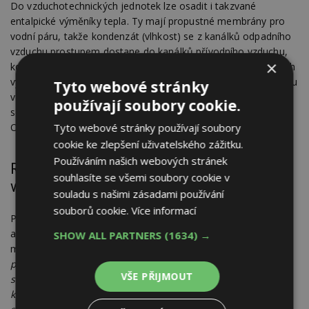
Do vzduchotechnických jednotek lze osadit i takzvané
entalpické výměníky tepla. Ty mají propustné membrány pro
vodní páru, takže kondenzát (vlhkost) se z kanálků odpadního
vzduchu prostupem dostane do kanálků přívodního vzduchu,
×
kde se odpaří a je tak přiváděna do interiéru. V případě vyšších
výměn vzduchu, většího větrání, se snižuje vysušování interiéru
Tyto webové stránky
v zimním období. Při použití takových rekuperačních výměníků
používají soubory cookie.
se ale musí hlídat riziko zamrzání. Hrozí nebezpečí poškození.
Obvykle se řeší předehřev přiváděného vzduchu.
Tyto webové stránky používají soubory
cookie ke zlepšení uživatelského zážitku.
Používáním našich webových stránek
Rovnotlaké větrání s rekuperací i bez rozvodů
souhlasíte se všemi soubory cookie v
vzduchu
souladu s našimi zásadami používání
souborů cookie.
Více informací
Pokud nelze nebo není zájem využít centrální jednotku
a rozvody vzduchu, lze využít menší zařízení pro jednu
SHOW ALL PARTNERS
(1634) →
místnost. „
Jednotky mají jednoduchou instalaci bez
potrubních rozvodů. Decentrální (lokální) jednotky mají
VŠE PŘIJMOUT
snadnou hygienickou údržbu. Dělíme je na dvě skupiny,
klasické s protiproudým výměníkem a PUSH/PULL