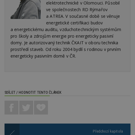
elektrotechnické v Olomouci. Působil
da
kó
ve společnostech RD Rýmařov
Po
a ATREA. V současné době se věnuje
lz
z
energetické certifikaci budov
nu
be
a energetickému auditu, vzduchotechnickým systémům
sk
pro školy a zdrojům energie pro energeticky pasivní
f
s
domy. Je autorizovaný technik ČKAIT v oboru technika
ná
prostředí staveb. Od roku 2004 bydlí s rodinou v prvním
je
kt
energeticky pasivním domě v ČR.
id
p
ú
An
id
www.estav.cz
1 rok
T
co
po
vy
SDÍLET / HODNOTIT TENTO ČLÁNEK
se
_hjFirstSeen
29
S
Hotjar Ltd
0
minut
je
.estav.cz
54
ab
sekund
sl
ce
pr
po
Předchozí kapitola
N