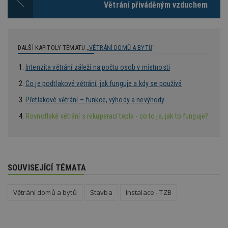
Větrání přiváděným vzduchem
ž
id
i
_hjAbsoluteSessionInProgress
29
S
Hotjar Ltd
minut
je
.estav.cz
DALŠÍ KAPITOLY TÉMATU „
VĚTRÁNÍ DOMŮ A BYTŮ
“
54
ab
sekund
sl
ce
Intenzita větrání záleží na počtu osob v místnosti
pr
po
Co je podtlakové větrání, jak funguje a kdy se používá
N
ž
id
Přetlakové větrání – funkce, výhody a nevýhody
i
Rovnotlaké větrání s rekuperací tepla - co to je, jak to funguje?
counter
www.estav.cz
29
T
minut
co
53
po
sekund
vy
se
__gfp_64b
1 rok
Je
Google LLC
SOUVISEJÍCÍ TÉMATA
so
.estav.cz
kt
sp
Větrání domů a bytů
Stavba
Instalace - TZB
da
c
n
w