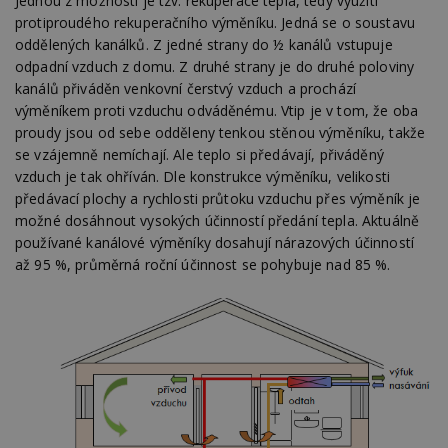
Jednou z možností je tzv. rekuperace tepla, tedy využití
protiproudého rekuperačního výměníku. Jedná se o soustavu
oddělených kanálků. Z jedné strany do ½ kanálů vstupuje
odpadní vzduch z domu. Z druhé strany je do druhé poloviny
kanálů přiváděn venkovní čerstvý vzduch a prochází
výměníkem proti vzduchu odváděnému. Vtip je v tom, že oba
proudy jsou od sebe odděleny tenkou stěnou výměníku, takže
se vzájemně nemíchají. Ale teplo si předávají, přiváděný
vzduch je tak ohříván. Dle konstrukce výměníku, velikosti
předávací plochy a rychlosti průtoku vzduchu přes výměník je
možné dosáhnout vysokých účinností předání tepla. Aktuálně
používané kanálové výměníky dosahují nárazových účinností
až 95 %, průměrná roční účinnost se pohybuje nad 85 %.