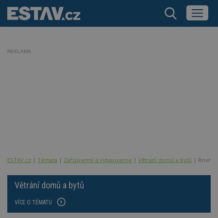
REKLAMA
ESTAV.cz
Témata
Zařizujeme a vybavujeme
Větrání domů a bytů
Rovnotl
Větrání domů a bytů
VÍCE O TÉMATU