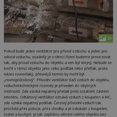
2×
Pokud bude jeden ventilátor pro přívod vzduchu a jeden pro
odvod vzduchu, snadněji je v rámci řízení budeme provozovat
tak, aby proud vzduchu do objektu a ven byl stejný. Nebude se
tvořit v rámci objektu jako celku podtlak nebo přetlak, proto
název rovnotlaký, přesnější termín by mohl být
„rovnoprůtokový“. Přívodní ventilátor tlačí vzduch do objektu,
vzduchotechnickými rozvody je přiveden do obytných
místností. Zde vzniká nepatrný přetlak proti ostatním částem
interiéru. Odtahový ventilátor odsává vzduch z koupelen a WC,
zde vzniká nepatrný podtlak. Čerstvý přívodní vzduch tak
prochází přes pokoje, přes chodby a je odsáván z koupelen,
toalet a kuchyní. Je tak zajištěno větrání celého objektu bez