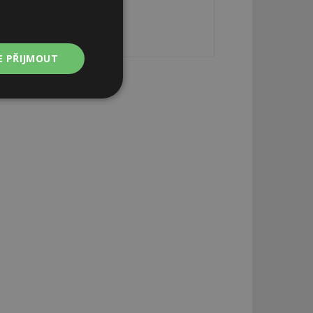
E PŘIJMOUT
Nezařazené
soubory
zařazené soubory
 a správa účtu.
aby informoval
zahrnut do