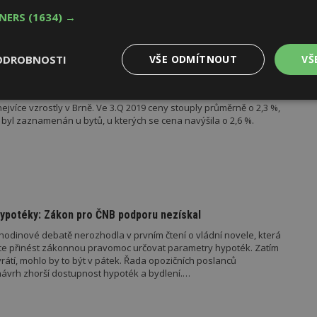
vání do finančních aktiv.
TNERS
(1634) →
ODROBNOSTI
VŠE ODMÍTNOUT
VŠ
esku i nadále stoupají
Výkonové
Soubory cílení
Funkční
nejvíce vzrostly v Brně. Ve 3.Q 2019 ceny stouply průměrně o 2,3 %,
y
soubory
soubory
 byl zaznamenán u bytů, u kterých se cena navýšila o 2,6 %.
oubory
Výkonové soubory
Soubory cílení
Funkční soubory
Ne
hypotéky: Zákon pro ČNB podporu nezískal
dinové debatě nerozhodla v prvním čtení o vládní novele, která
ry cookie umožňují základní funkce webových stránek, jako je přihlášení uživatele
e přinést zákonnou pravomoc určovat parametry hypoték. Zatím
e bez nezbytně nutných souborů cookie správně používat.
 vrátí, mohlo by to být v pátek. Řada opozičních poslanců
Provider
/
návrh zhorší dostupnost hypoték a bydlení.…
Vyprší
Popis
Doména
geviewSample
2
Tento soubor cookie je nastaven tak, 
Hotjar Ltd
minuty
Hotjar o tom, zda je tento návštěvník 
www.estav.cz