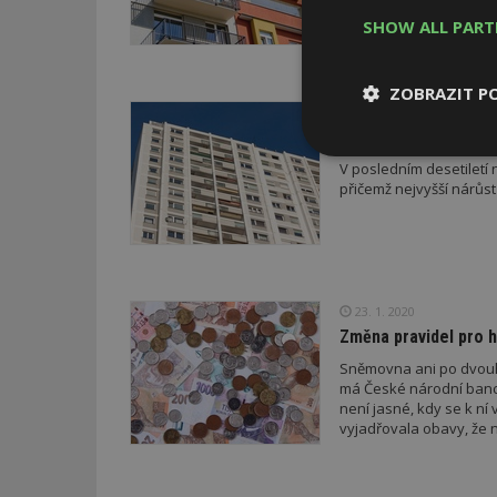
jako alternativa investo
SHOW ALL PAR
ZOBRAZIT P
31. 1. 2020
Ceny nemovitostí v Č
Nezbytně
V posledním desetiletí 
nutné soubor
přičemž nejvyšší nárůst
23. 1. 2020
Nezbytně nutné s
Změna pravidel pro 
Sněmovna ani po dvouho
Nezbytně nutné soubo
má České národní banc
Webové stránky nelz
není jasné, kdy se k ní
vyjadřovala obavy, že 
Název
_hjIncludedInPa