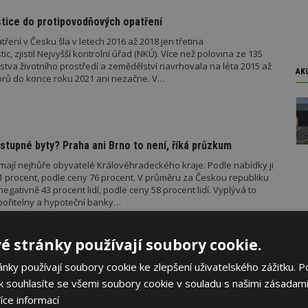
stice do protipovodňových opatření
ení v Česku šla v letech 2016 až 2018 jen třetina
, zjistil Nejvyšší kontrolní úřad (NKÚ). Více než polovina ze 135
rstva životního prostředí a zemědělství navrhovala na léta 2015 až
AK
lorů do konce roku 2021 ani nezačne. V…
tupné byty? Praha ani Brno to není, říká průzkum
mají nejhůře obyvatelé Královéhradeckého kraje. Podle nabídky ji
1 procent, podle ceny 76 procent. V průměru za Českou republiku
egativně 43 procent lidí, podle ceny 58 procent lidí. Vyplývá to
pořitelny a hypoteční banky…
é stránky používají soubory cookie.
ky používají soubory cookie ke zlepšení uživatelského zážitku. P
bytů vede k nárůstu nájemního bydlení
 souhlasíte se všemi soubory cookie v souladu s našimi zásadami
stičním účelům potvrzují i další čísla. Téměř třetina hypoték je
íce informací
í účely. V České republice existuje velmi silná poptávka po bydlení