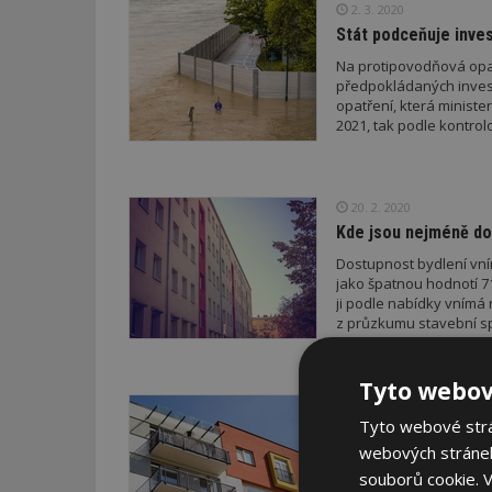
2. 3. 2020
Stát podceňuje inve
Na protipovodňová opatř
předpokládaných investic
opatření, která ministe
2021, tak podle kontro
20. 2. 2020
Kde jsou nejméně dos
Dostupnost bydlení vní
jako špatnou hodnotí 7
ji podle nabídky vnímá n
z průzkumu stavební s
Tyto webov
5. 2. 2020
Tyto webové strán
Raketový nárůst cen 
webových stránek
Trend nákupu bytů k inve
souborů cookie.
V
zřizována pro investičn