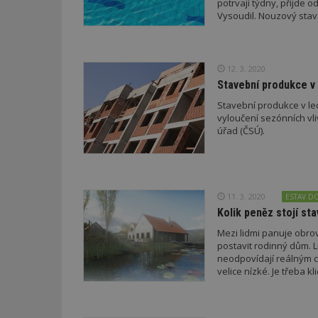
potrvají týdny, přijde o
Vysoudil. Nouzový sta
12. 3. 2020
Stavební produkce v 
Stavební produkce v le
vyloučení sezónních vli
úřad (ČSÚ).
11. 3. 2020
ESTAV D
Kolik peněz stojí s
Mezi lidmi panuje obro
postavit rodinný dům. L
neodpovídají reálným c
velice nízké. Je třeba kl