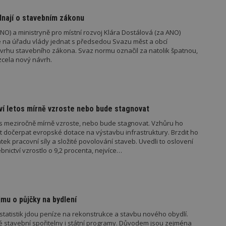
vzorkování dat definovaného limitem z
vašeho webu.
dnají o stavebním zákonu
847-1
.estav.cz
53
Tento soubor cookie je přidružen k w
NO) a ministryně pro místní rozvoj Klára Dostálová (za ANO)
sekund
Správce značek Google k načtení dalšíc
stránku. Pokud je použit, lze jej považ
na úřadu vlády jednat s předsedou Svazu měst a obcí
nutný, protože bez něj jiné skripty ne
vrhu stavebního zákona. Svaz normu označil za natolik špatnou,
správně. Konec názvu je jedinečné číslo
zcela nový návrh.
identifikátorem přidruženého účtu Goog
www.estav.cz
1 rok
Tento soubor cookie se používá k vytvá
uživatele
29
Soubor cookie je nastaven tak, aby Hot
Hotjar Ltd
minut
začátek cesty uživatele pro celkový poče
.estav.cz
tví letos mírně vzroste nebo bude stagnovat
54
Neobsahuje žádné identifikovatelné in
sekund
os meziročně mírně vzroste, nebo bude stagnovat. Vzhůru ho
 dočerpat evropské dotace na výstavbu infrastruktury. Brzdit ho
onInProgress
29
Soubor cookie je nastaven tak, aby Hot
Hotjar Ltd
minut
začátek cesty uživatele pro celkový poče
 pracovní síly a složité povolování staveb. Uvedli to oslovení
.estav.cz
54
Neobsahuje žádné identifikovatelné in
ebnictví vzrostlo o 9,2 procenta, nejvíce…
sekund
www.estav.cz
29
Tento soubor cookie se používá k vytvá
minut
uživatele
53
sekund
jmu o půjčky na bydlení
1 rok
Jedná se o soubor cookie, který slouží k
Google LLC
dalších souborů cookie návštěvníkem 
.estav.cz
 statistik jdou peníze na rekonstrukce a stavbu nového obydlí.
é stavební spořitelny i státní programy. Důvodem jsou zejména