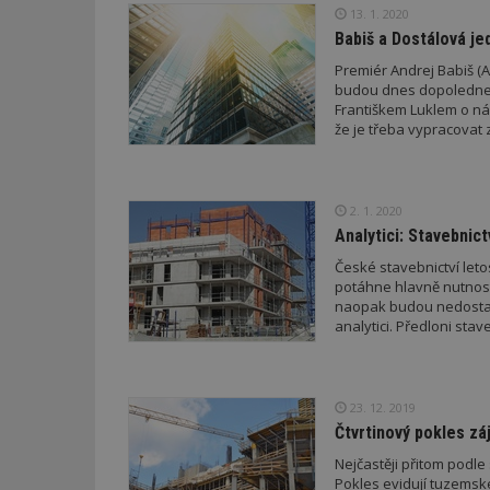
13. 1. 2020
Babiš a Dostálová je
_dc_gtm_UA-53599
Premiér Andrej Babiš (A
budou dnes dopoledne 
Františkem Luklem o ná
že je třeba vypracovat 
id
2. 1. 2020
_hjFirstSeen
Analytici: Stavebnic
České stavebnictví let
potáhne hlavně nutnost
_hjAbsoluteSessi
naopak budou nedostatek
analytici. Předloni stav
counter
23. 12. 2019
Čtvrtinový pokles zá
__gfp_64b
Nejčastěji přitom podle
Pokles evidují tuzemsk