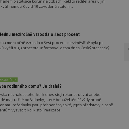
dhadem o statisíce korun na tržbách. Řekl to ředitel areálu Jiří
v kvůli nemoci Covid-19 zavedená státem…
lednu meziročně vzrostla o šest procent
dnu meziročně vzrostla o šest procent, meziměsíčně byla po
vů vyšší o 3,3 procenta. Informoval o tom dnes Český statistický
OPORUČUJE
tavba rodinného domu? Je drahá?
vská neznalost toho, kolik dnes stojí rekonstruovat anebo
idé mají určité požadavky, které bohužel téměř vždy hrubě
enám. Požadavky jsou přehnaně vysoké, jejich představy o ceně
ientům vysvětlit, kolik stojí realizace…