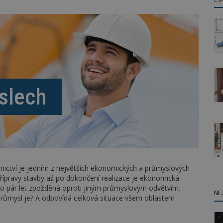
íslech
bnictví je jedním z největších ekonomických a průmyslových
řípravy stavby až po dokončení realizace je ekonomická
i o pár let zpožděná oproti jiným průmyslovým odvětvím.
NE
růmysl je? A odpovídá celková situace všem oblastem