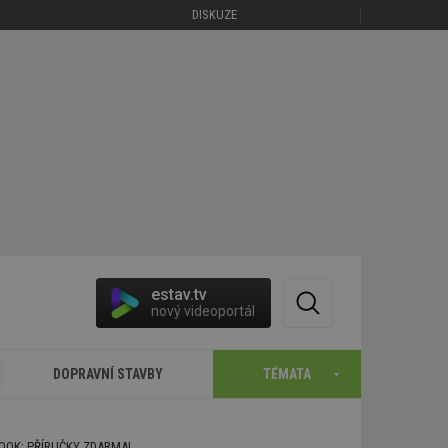
DISKUZE
estav.tv
nový videoportál
DOPRAVNÍ STAVBY
TÉMATA
BOOK: PŘÍRUČKY ZDARMA!