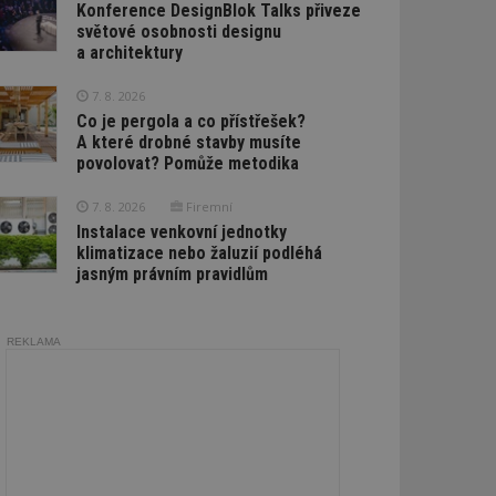
Konference DesignBlok Talks přiveze
světové osobnosti designu
a architektury
7. 8. 2026
Co je pergola a co přístřešek?
A které drobné stavby musíte
povolovat? Pomůže metodika
7. 8. 2026
Firemní
Instalace venkovní jednotky
klimatizace nebo žaluzií podléhá
jasným právním pravidlům
REKLAMA