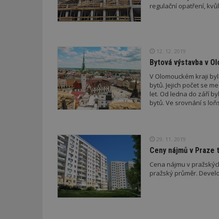
regulační opatření, kvůl
Název
Provider
Pr
Název
Název
/
D
Název
_hjSessionUser_1
Doména
test
.m
12. 12. 2019
tu
_gid
CMID
Google
Bytová výstavba v Ol
LLC
Gdyn
mobile
ww
.estav.cz
V Olomouckém kraji byl
_ga
TDID
Google
bytů. Jejich počet se me
sssp_session
c
.e
LLC
let. Od ledna do září b
.estav.cz
bytů. Ve srovnání s loň
ui
VISITOR_INFO1_LI
cct
_hjSession_170189
29. 11. 2019
Gtest
uid
Ceny nájmů v Praze t
Cena nájmu v pražských 
C
pražský průměr. Develop
test_cookie
bm2uu
cct
id
ibbid