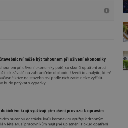
 Stavebnictví může být tahounem při oživení ekonomiky
ahounem při oživení ekonomiky poté, co skončí opatření proti
až tolik závislé na zahraničním obchodu. Uvedli to analytici, které
učasné krize na stavebnictví podle nich zatím nelze vyčíslit.
í se bude potýkat s výpadky…
dubickém kraji využívají přerušení provozu k opravám
bicích nucenou odstávku kvůli koronaviru využije k drobným
lá v létě. Musí pracovníkům najít jiné uplatnění. Pokud opatření