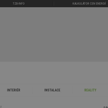
TZB-INFO
KALKULÁTOR CEN ENERGIÍ
INTERIÉR
INSTALACE
REALITY
jí
E-