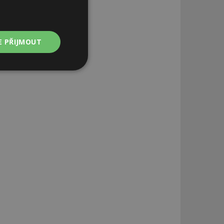
E PŘIJMOUT
Nezařazené
soubory
zařazené soubory
 a správa účtu.
aby informoval
zahrnut do