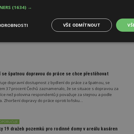
TNERS
(1634) →
oku 2026
ODROBNOSTI
VŠE ODMÍTNOUT
VŠ
yhlásila první ročník soutěže Brownfield roku 2026, která
rojekty revitalizace brownfieldů měst a obcí z celé České
Výkonové
Soubory cílení
Funkční
y
soubory
soubory
dí se špatnou dopravou do práce se chce přestěhovat
važuje dopravní dostupnost z bydlení do práce za špatnou, se
kem 37 procent Čechů zaznamenalo, že se situace s dopravou za
oubory
Výkonové soubory
Soubory cílení
Funkční soubory
Ne
 více než polovina respondentů ji považuje za stejnou a podle
ila. Zhoršení dopravy do práce oproti loňsku…
ry cookie umožňují základní funkce webových stránek, jako je přihlášení uživatele
e bez nezbytně nutných souborů cookie správně používat.
Provider
/
Vyprší
Popis
Doména
DOPORUČUJE
edky 19 dražeb pozemků pro rodinné domy v areálu kasáren
geviewSample
2
Tento soubor cookie je nastaven tak, 
Hotjar Ltd
minuty
Hotjar o tom, zda je tento návštěvník 
www.estav.cz