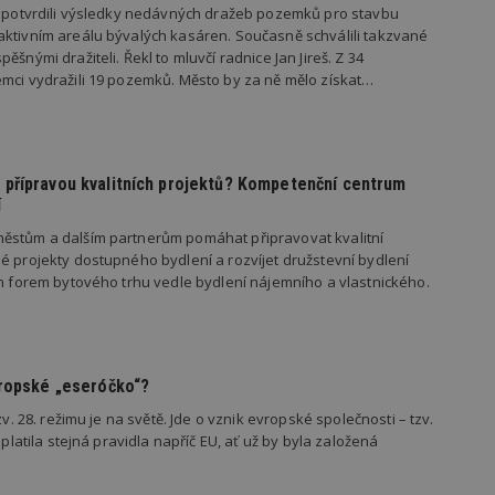
vzorkování dat definovaného limitem z
s potvrdili výsledky nedávných dražeb pozemků pro stavbu
vašeho webu.
ktivním areálu bývalých kasáren. Současně schválili takzvané
ěšnými dražiteli. Řekl to mluvčí radnice Jan Jireš. Z 34
847-1
.estav.cz
53
Tento soubor cookie je přidružen k w
sekund
Správce značek Google k načtení dalšíc
mci vydražili 19 pozemků. Město by za ně mělo získat…
stránku. Pokud je použit, lze jej považ
nutný, protože bez něj jiné skripty ne
správně. Konec názvu je jedinečné číslo
identifikátorem přidruženého účtu Goog
www.estav.cz
1 rok
Tento soubor cookie se používá k vytvá
přípravou kvalitních projektů? Kompetenční centrum
uživatele
í
29
Soubor cookie je nastaven tak, aby Hot
Hotjar Ltd
minut
začátek cesty uživatele pro celkový poče
.estav.cz
ěstům a dalším partnerům pomáhat připravovat kvalitní
54
Neobsahuje žádné identifikovatelné in
é projekty dostupného bydlení a rozvíjet družstevní bydlení
sekund
ch forem bytového trhu vedle bydlení nájemního a vlastnického.
onInProgress
29
Soubor cookie je nastaven tak, aby Hot
Hotjar Ltd
minut
začátek cesty uživatele pro celkový poče
.estav.cz
54
Neobsahuje žádné identifikovatelné in
sekund
www.estav.cz
29
Tento soubor cookie se používá k vytvá
vropské „eseróčko“?
minut
uživatele
53
zv. 28. režimu je na světě. Jde o vznik evropské společnosti – tzv.
sekund
 platila stejná pravidla napříč EU, ať už by byla založená
1 rok
Jedná se o soubor cookie, který slouží k
Google LLC
dalších souborů cookie návštěvníkem 
.estav.cz