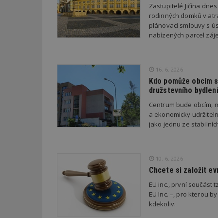
Zastupitelé Jičína dne
rodinných domků v atra
plánovací smlouvy s úsp
_dc_gtm_UA-53599
nabízených parcel záje
16. 6. 2026
id
Kdo pomůže obcím s 
družstevního bydlen
_hjFirstSeen
Centrum bude obcím, m
a ekonomicky udržiteln
jako jednu ze stabilní
_hjAbsoluteSessi
10. 6. 2026
counter
Chcete si založit e
EU inc., první součást t
EU Inc. –, pro kterou by
__gfp_64b
kdekoliv.