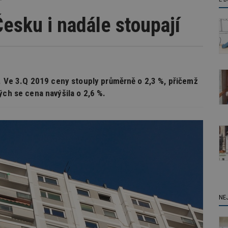
esku i nadále stoupají
ě. Ve 3.Q 2019 ceny stouply průměrně o 2,3 %, přičemž
ých se cena navýšila o 2,6 %.
NE