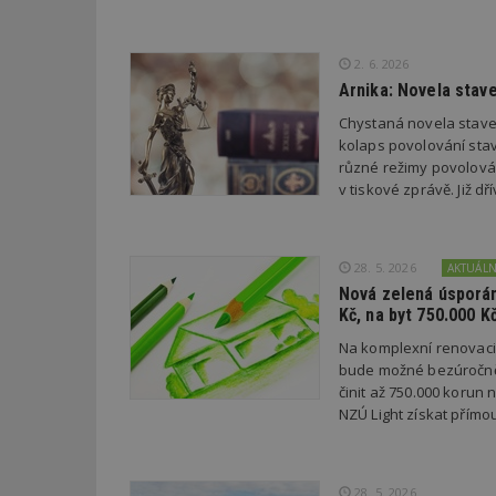
Název
Provider
Pr
2. 6. 2026
Název
Název
/
D
Název
_hjSessionUser_1
Arnika: Novela stav
Doména
test
.m
tu
Chystaná novela stave
_gid
CMID
Google
LLC
kolaps povolování stav
Gdyn
mobile
ww
.estav.cz
různé režimy povolován
v tiskové zprávě. Již 
_ga
TDID
Google
sssp_session
c
.e
LLC
.estav.cz
ui
VISITOR_INFO1_LI
cct
28. 5. 2026
AKTUÁL
Nová zelená úsporám
_hjSession_170189
Kč, na byt 750.000 K
Gtest
uid
Na komplexní renovac
bude možné bezúročně 
C
činit až 750.000 korun
test_cookie
NZÚ Light získat přímo
bm2uu
cct
id
ibbid
28. 5. 2026