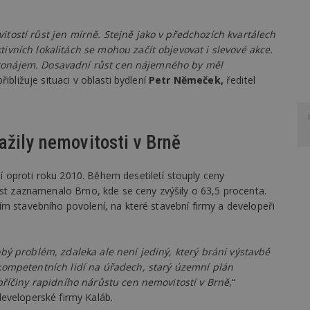
ostí růst jen mírně. Stejně jako v předchozích kvartálech
vních lokalitách se mohou začít objevovat i slevové akce.
í pronájem. Dosavadní růst cen nájemného by měl
 přibližuje situaci v oblasti bydlení
Petr Němeček,
ředitel
ažily nemovitosti v Brně
 oproti roku 2010. Během desetiletí stouply ceny
ůst zaznamenalo Brno, kde se ceny zvýšily o 63,5 procenta.
m stavebního povolení, na které stavební firmy a developeři
bý problém, zdaleka ale není jediný, který brání výstavbě
kompetentních lidí na úřadech, starý územní plán
příčiny rapidního nárůstu cen nemovitostí v Brně
,“
eveloperské firmy Kaláb.