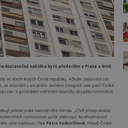
e nedostatečná nabídka bytů především v Praze a Brně.
tly ve všech krajích České republiky. Ačkoliv zvyšování cen
h, ve srovnání s ostatními zeměmi Evropské unie patří Česká
stu cen. V posledním měřeném kvartálu obsadila nelichotivé
dikují pokračování nastoleného trendu. „
ČNB předpokládá,
 rezidenčních nemovitostí spíše slábnout. Nadhodnocení
mělo dále zvyšovat,“
říká
Petra Vodstrčilová
, mluvčí České