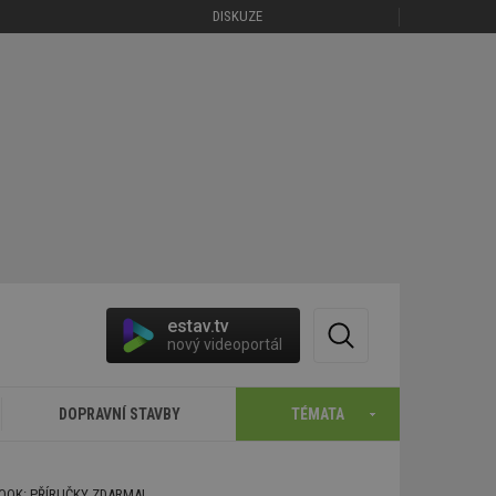
DISKUZE
estav.tv
nový videoportál
DOPRAVNÍ STAVBY
TÉMATA
BOOK: PŘÍRUČKY ZDARMA!