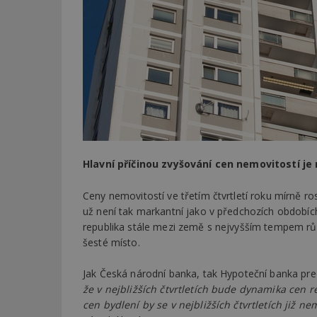
Hlavní příčinou zvyšování cen nemovitostí j
Ceny nemovitostí ve třetím čtvrtletí roku mírně ros
už není tak markantní jako v předchozích obdobíc
republika stále mezi země s nejvyšším tempem rů
šesté místo.
Jak Česká národní banka, tak Hypoteční banka pre
že v nejbližších čtvrtletích bude dynamika cen
cen bydlení by se v nejbližších čtvrtletích již ne