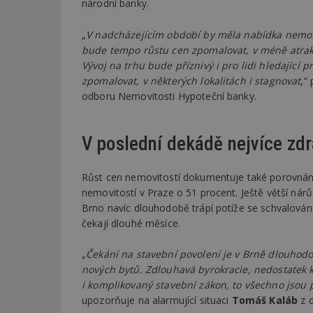
národní banky.
„
V nadcházejícím období by měla nabídka nemovit
bude tempo růstu cen zpomalovat, v méně atrakti
Vývoj na trhu bude příznivý i pro lidi hledajíc
zpomalovat, v některých lokalitách i stagnovat
,“
odboru Nemovitosti Hypoteční banky.
V poslední dekádě nejvíce zdr
Růst cen nemovitostí dokumentuje také porovnání
nemovitostí v Praze o 51 procent. Ještě větší nár
Brno navíc dlouhodobě trápí potíže se schvalování
čekají dlouhé měsíce.
„
Čekání na stavební povolení je v Brně dlouhodo
nových bytů. Zdlouhavá byrokracie, nedostatek 
i komplikovaný stavební zákon, to všechno jsou 
upozorňuje na alarmující situaci
Tomáš Kaláb
z d