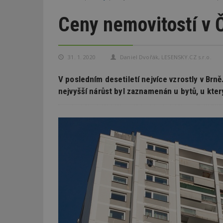
Ceny nemovitostí v Č
31. 1. 2020
Daniel Dvořák, LESENSKY.CZ s.r.o.
V posledním desetiletí nejvíce vzrostly v Brn
nejvyšší nárůst byl zaznamenán u bytů, u kter