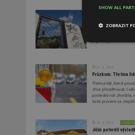
SHOW ALL PAR
29. 6. 2026
Soutěž Brownfield r
ZOBRAZIT P
Agentura CzechInvest v
oceňuje nejzdařilejší p
republiky.
Nezbytně
nutné soubor
22. 6. 2026
Průzkum: Třetina li
Třetina lidí, která po
chce přestěhovat. Cel
Nezbytně nutné s
poslední rok zhoršila,
šesti procent se zlepš
Nezbytně nutné soubo
Webové stránky nelz
Název
18. 6. 2026
ESTAV 
Jičín potvrdil výsl
_hjIncludedInPa