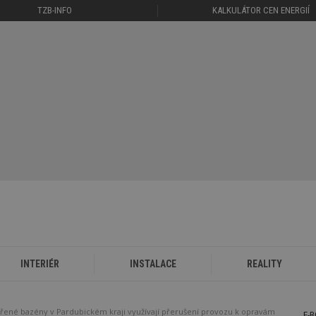
TZB-INFO
KALKULÁTOR CEN ENERGIÍ
INTERIÉR
INSTALACE
REALITY
řené bazény v Pardubickém kraji využívají přerušení provozu k opravám
E-