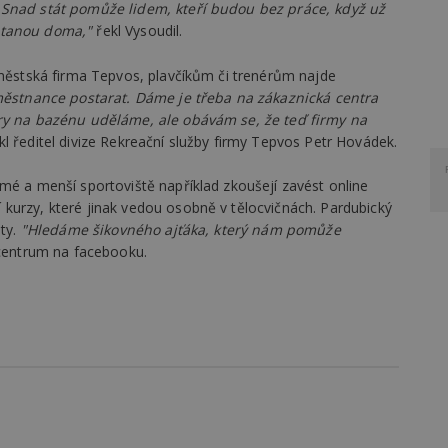
 Snad stát pomůže lidem, kteří budou bez práce, když už
stanou doma,"
řekl Vysoudil.
 městská firma Tepvos, plavčíkům či trenérům najde
ěstnance postarat. Dáme je třeba na zákaznická centra
ěry na bazénu uděláme, ale obávám se, že teď firmy na
kl ředitel divize Rekreační služby firmy Tepvos Petr Hovádek.
mé a menší sportoviště například zkoušejí zavést online
kurzy, které jinak vedou osobně v tělocvičnách. Pardubický
ty.
"Hledáme šikovného ajťáka, který nám pomůže
centrum na facebooku.