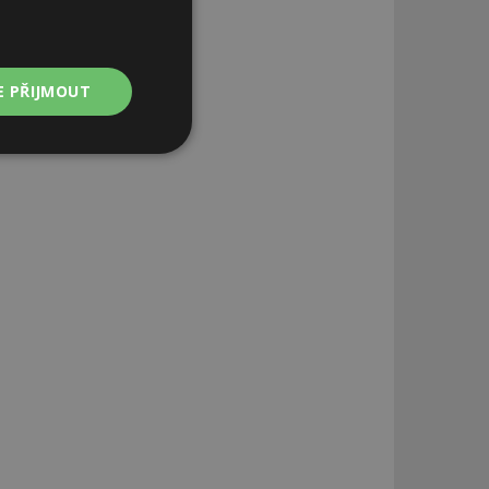
E PŘIJMOUT
Nezařazené
soubory
zařazené soubory
 a správa účtu.
aby informoval
zahrnut do