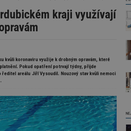
dubickém kraji využívají
 opravám
u kvůli koronaviru využije k drobným opravám, které
uplatnění. Pokud opatření potrvají týdny, přijde
 ředitel areálu Jiří Vysoudil. Nouzový stav kvůli nemoci
.
NE