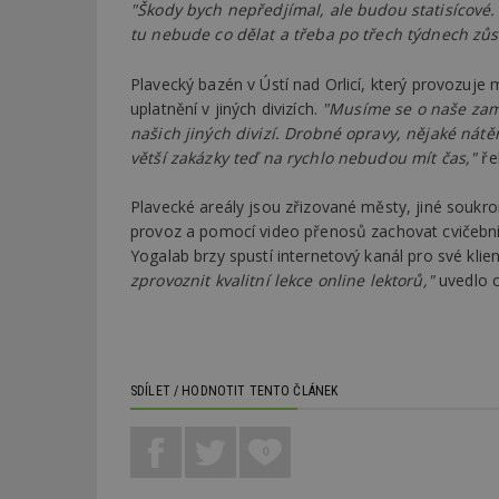
"Škody bych nepředjímal, ale budou statisícové.
tu nebude co dělat a třeba po třech týdnech zů
Plavecký bazén v Ústí nad Orlicí, který provozuje
uplatnění v jiných divizích.
"Musíme se o naše zam
našich jiných divizí. Drobné opravy, nějaké nát
větší zakázky teď na rychlo nebudou mít čas,"
ře
Plavecké areály jsou zřizované městy, jiné soukro
provoz a pomocí video přenosů zachovat cvičební 
Yogalab brzy spustí internetový kanál pro své klien
zprovoznit kvalitní lekce online lektorů,"
uvedlo 
SDÍLET / HODNOTIT TENTO ČLÁNEK
0