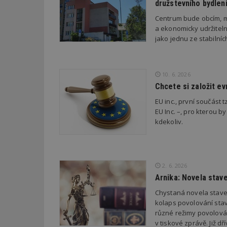
družstevního bydlen
Centrum bude obcím, m
_dc_gtm_UA-53599
a ekonomicky udržiteln
jako jednu ze stabilní
10. 6. 2026
id
Chcete si založit e
_hjFirstSeen
EU inc., první součást t
EU Inc. –, pro kterou by
kdekoliv.
_hjAbsoluteSessi
2. 6. 2026
counter
Arnika: Novela stav
Chystaná novela stave
kolaps povolování stav
__gfp_64b
různé režimy povolován
v tiskové zprávě. Již 