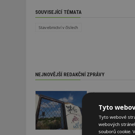
SOUVISEJÍCÍ TÉMATA
Stavebnictví v číslech
NEJNOVĚJŠÍ REDAKČNÍ ZPRÁVY
29. 6. 2026
Soutěž Brownfield r
Tyto webov
Agentura CzechInvest v
oceňuje nejzdařilejší p
Tyto webové strán
republiky.
webových stránek
souborů cookie.
V