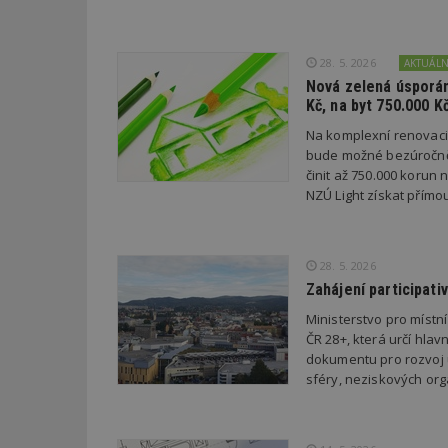
Název
Provider
Pr
Název
28. 5. 2026
AKTUÁL
Název
/
D
Název
_hjSessionUser_1
Doména
Nová zelená úsporám
test
.m
Kč, na byt 750.000 K
tu
_gid
CMID
Google
LLC
Na komplexní renovac
Gdyn
mobile
ww
.estav.cz
bude možné bezúročně 
_ga
TDID
Google
činit až 750.000 korun
sssp_session
c
.e
LLC
NZÚ Light získat přímo
.estav.cz
ui
VISITOR_INFO1_LI
cct
28. 5. 2026
_hjSession_170189
Zahájení participati
Gtest
uid
Ministerstvo pro místn
ČR 28+, která určí hlav
C
dokumentu pro rozvoj ú
test_cookie
sféry, neziskových orga
bm2uu
cct
id
ibbid