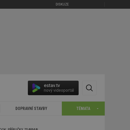
DISKUZE
estav.tv
nový videoportál
DOPRAVNÍ STAVBY
TÉMATA
BOOK: PŘÍRUČKY ZDARMA!