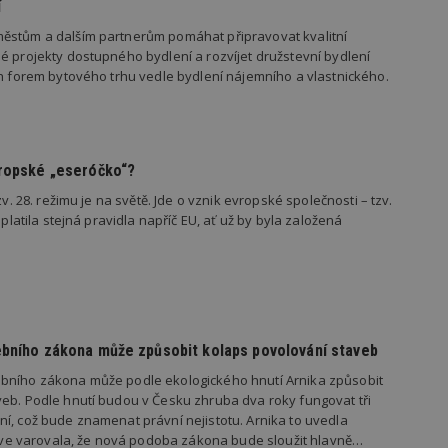
í
vzorkování dat definovaného limitem z
vašeho webu.
ěstům a dalším partnerům pomáhat připravovat kvalitní
847-1
.estav.cz
53
Tento soubor cookie je přidružen k w
é projekty dostupného bydlení a rozvíjet družstevní bydlení
sekund
Správce značek Google k načtení dalšíc
ch forem bytového trhu vedle bydlení nájemního a vlastnického.
stránku. Pokud je použit, lze jej považ
nutný, protože bez něj jiné skripty ne
správně. Konec názvu je jedinečné číslo
identifikátorem přidruženého účtu Goog
www.estav.cz
1 rok
Tento soubor cookie se používá k vytvá
uživatele
vropské „eseróčko“?
29
Soubor cookie je nastaven tak, aby Hot
Hotjar Ltd
zv. 28. režimu je na světě. Jde o vznik evropské společnosti – tzv.
minut
začátek cesty uživatele pro celkový poče
.estav.cz
 platila stejná pravidla napříč EU, ať už by byla založená
54
Neobsahuje žádné identifikovatelné in
sekund
onInProgress
29
Soubor cookie je nastaven tak, aby Hot
Hotjar Ltd
minut
začátek cesty uživatele pro celkový poče
.estav.cz
54
Neobsahuje žádné identifikovatelné in
sekund
www.estav.cz
29
Tento soubor cookie se používá k vytvá
ebního zákona může způsobit kolaps povolování staveb
minut
uživatele
53
sekund
bního zákona může podle ekologického hnutí Arnika způsobit
eb. Podle hnutí budou v Česku zhruba dva roky fungovat tři
1 rok
Jedná se o soubor cookie, který slouží k
Google LLC
í, což bude znamenat právní nejistotu. Arnika to uvedla
dalších souborů cookie návštěvníkem 
.estav.cz
dříve varovala, že nová podoba zákona bude sloužit hlavně…