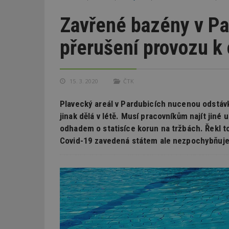
Zavřené bazény v Par
přerušení provozu k
15. 3. 2020
ČTK
Plavecký areál v Pardubicích nucenou odstávk
jinak dělá v létě. Musí pracovníkům najít jiné 
odhadem o statisíce korun na tržbách. Řekl to
Covid-19 zavedená státem ale nezpochybňuje