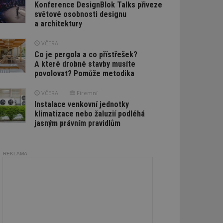
Konference DesignBlok Talks přiveze
světové osobnosti designu
a architektury
VČERA
Co je pergola a co přístřešek?
A které drobné stavby musíte
povolovat? Pomůže metodika
VČERA
Firemní
Instalace venkovní jednotky
klimatizace nebo žaluzií podléhá
jasným právním pravidlům
REKLAMA