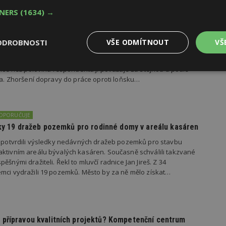
TNERS
(1634) →
dí se špatnou dopravou do práce se chce přestěhovat
ODROBNOSTI
VŠE ODMÍTNOUT
VŠ
važuje dopravní dostupnost z bydlení do práce za špatnou, se
kem 37 procent Čechů zaznamenalo, že se situace s dopravou za
 více než polovina respondentů ji považuje za stejnou a podle
Výkonové
Soubory cílení
Funkční
ila. Zhoršení dopravy do práce oproti loňsku…
y
soubory
soubory
DOPORUČUJE
edky 19 dražeb pozemků pro rodinné domy v areálu kasáren
s potvrdili výsledky nedávných dražeb pozemků pro stavbu
ktivním areálu bývalých kasáren. Současně schválili takzvané
oubory
Výkonové soubory
Soubory cílení
Funkční soubory
Ne
ěšnými dražiteli. Řekl to mluvčí radnice Jan Jireš. Z 34
ry cookie umožňují základní funkce webových stránek, jako je přihlášení uživatele
mci vydražili 19 pozemků. Město by za ně mělo získat…
e bez nezbytně nutných souborů cookie správně používat.
Provider
/
Vyprší
Popis
Doména
geviewSample
2
Tento soubor cookie je nastaven tak, 
Hotjar Ltd
přípravou kvalitních projektů? Kompetenční centrum
minuty
Hotjar o tom, zda je tento návštěvník 
www.estav.cz