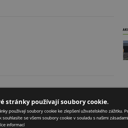
AK
oku 2026
é stránky používají soubory cookie.
yhlásila první ročník soutěže Brownfield roku 2026, která
rojekty revitalizace brownfieldů měst a obcí z celé České
ky používají soubory cookie ke zlepšení uživatelského zážitku. P
 souhlasíte se všemi soubory cookie v souladu s našimi zásadami
íce informací