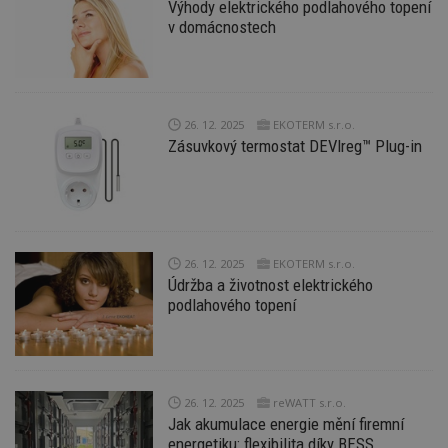
Výhody elektrického podlahového topení
v domácnostech
26. 12. 2025
EKOTERM s.r.o.
Zásuvkový termostat DEVIreg™ Plug-in
26. 12. 2025
EKOTERM s.r.o.
Údržba a životnost elektrického
podlahového topení
26. 12. 2025
reWATT s.r.o.
Jak akumulace energie mění firemní
energetiku: flexibilita díky BESS