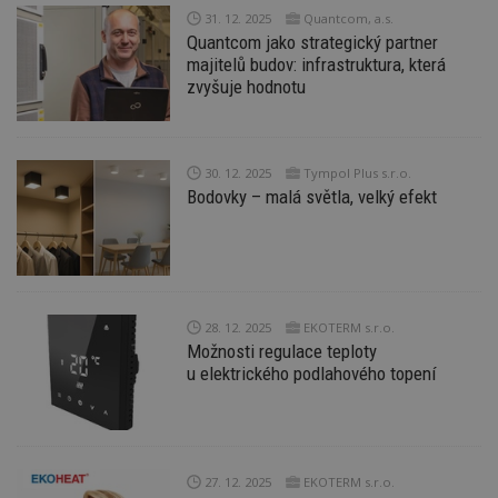
31. 12. 2025
Quantcom, a.s.
Quantcom jako strategický partner
majitelů budov: infrastruktura, která
zvyšuje hodnotu
30. 12. 2025
Tympol Plus s.r.o.
Bodovky – malá světla, velký efekt
28. 12. 2025
EKOTERM s.r.o.
Možnosti regulace teploty
u elektrického podlahového topení
27. 12. 2025
EKOTERM s.r.o.