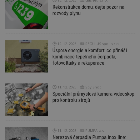
13. 12. 2025
GasNet, s.r.o.
d
Rekonstrukce domu: dejte pozor na
l
z
rozvody plynu
st
w
_dc_gtm_UA-53599847-1
.estav.cz
53
T
sekund
co
př
w
12. 12. 2025
REGULUS spol. s r.o.
po
Úspora energie a komfort: co přináší
S
kombinace tepelného čerpadla,
Go
da
fotovoltaiky a rekuperace
kó
Po
lz
z
nu
be
11. 12. 2025
Spy Shop
sk
Speciální průmyslová kamera videoskop
f
pro kontrolu strojů
s
ná
je
kt
id
p
ú
An
11. 12. 2025
PUMPA, a.s.
Nerezová čerpadla Pumpa inox line:
id
www.estav.cz
1 rok
T