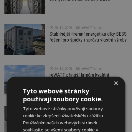
25. 12. 2025
reWATT s.r.o.
Stabilnější firemní energetika díky BESS:
řešení pro špičky i správu vlastní výroby
24. 12. 2025
reWATT s.r.o.
reWATT přináší firmám kvalitní
a spolehlivá fotovoltaická řešení
×
Tyto webové stránky
používají soubory cookie.
Tyto webové stránky používají soubory
20. 12. 2025
EKOTERM s.r.o.
cookie ke zlepšení uživatelského zážitku.
DEVIreg™ Display Connect: inteligentní
regulace vytápění
Používáním našich webových stránek
souhlasíte se všemi soubory cookie v