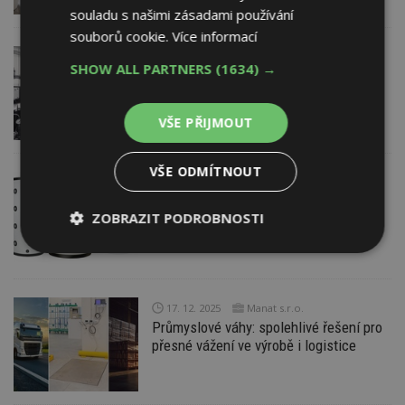
souladu s našimi zásadami používání
souborů cookie.
Více informací
19. 12. 2025
Photon Water
SHOW ALL PARTNERS
(1634) →
PFAS hasiva: Čištění přímo v provozu
s 99,9% účinností, bez transportu
toxických látek
VŠE PŘIJMOUT
VŠE ODMÍTNOUT
18. 12. 2025
Wterm, s. r. o.
Proč investovat do akumulační nádrže?
ZOBRAZIT PODROBNOSTI
7 klíčových výhod
Nezbytně
Výkonové
Soubory
nutné
soubory
cílení
soubory
17. 12. 2025
Manat s.r.o.
Průmyslové váhy: spolehlivé řešení pro
přesné vážení ve výrobě i logistice
Funkční soubory
Nezařazené
soubory