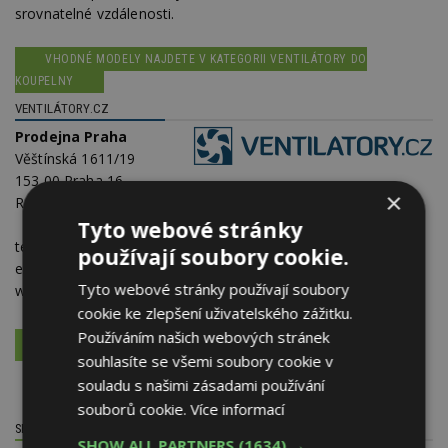
srovnatelné vzdálenosti.
VHODNÉ MODELY NAJDETE V KATEGORII VENTILÁTORY DO
KOUPELNY
VENTILÁTORY.CZ
Prodejna Praha
Věštínská 1611/19
153 00 Praha 16 -
×
Radotín
Tyto webové stránky
telefon:
602 680 017
používají soubory cookie.
e-mail:
info@ventilatory.cz
Tyto webové stránky používají soubory
web:
www.ventilatory.cz
cookie ke zlepšení uživatelského zážitku.
Používáním našich webových stránek
VÍCE O FIRMĚ
VYŽÁDAT DALŠÍ INFORMACE
souhlasíte se všemi soubory cookie v
souladu s našimi zásadami používání
souborů cookie.
Více informací
SDÍLET / HODNOTIT TENTO ČLÁNEK
SHOW ALL PARTNERS
(1634) →