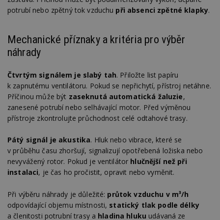
potrubí nebo zpětný tok vzduchu
při absenci zpětné klapky
.
Mechanické příznaky a kritéria pro výběr
náhrady
Čtvrtým signálem je slabý tah
. Přiložte list papíru
k zapnutému ventilátoru. Pokud se nepřichytí, přístroj netáhne.
Příčinou může být
zaseknutá automatická žaluzie
,
zanesené potrubí nebo selhávající motor. Před výměnou
přístroje zkontrolujte průchodnost celé odtahové trasy.
Pátý signál je akustika
. Hluk nebo vibrace, které se
v průběhu času zhoršují, signalizují opotřebená ložiska nebo
nevyvážený rotor. Pokud je ventilátor
hlučnější než při
instalaci
, je čas ho pročistit, opravit nebo vyměnit.
Při výběru náhrady je důležité:
průtok vzduchu v m³/h
odpovídající objemu místnosti,
statický tlak podle délky
a členitosti potrubní trasy a
hladina hluku
udávaná ze