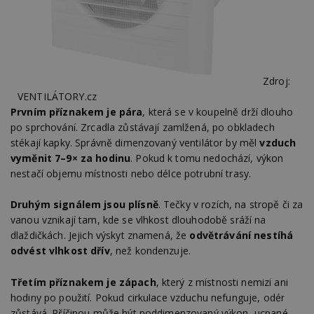
Zdroj:
VENTILÁTORY.cz
Prvním příznakem je pára
, která se v koupelně drží dlouho
po sprchování. Zrcadla zůstávají zamlžená, po obkladech
stékají kapky. Správně dimenzovaný ventilátor by měl
vzduch
vyměnit 7–9× za hodinu
. Pokud k tomu nedochází, výkon
nestačí objemu místnosti nebo délce potrubní trasy.
Druhým signálem jsou plísně
. Tečky v rozích, na stropě či za
vanou vznikají tam, kde se vlhkost dlouhodobě sráží na
dlaždičkách. Jejich výskyt znamená, že
odvětrávání nestíhá
odvést vlhkost dřív
, než kondenzuje.
Třetím příznakem je zápach
, který z místnosti nemizí ani
hodiny po použití. Pokud cirkulace vzduchu nefunguje, odér
zůstává. Příčinou může být poddimenzovaný výkon, ucpané