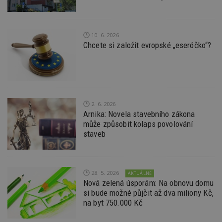
_dc_gtm_UA-53599847-1
.estav.cz
53
T
sekund
co
př
w
10. 6. 2026
po
S
Chcete si založit evropské „eseróčko“?
Go
da
kó
Po
lz
z
nu
be
2. 6. 2026
sk
f
Arnika: Novela stavebního zákona
s
může způsobit kolaps povolování
ná
staveb
je
kt
id
p
ú
An
28. 5. 2026
AKTUÁLNĚ
Nová zelená úsporám: Na obnovu domu
id
www.estav.cz
1 rok
T
co
si bude možné půjčit až dva miliony Kč,
po
na byt 750.000 Kč
vy
se