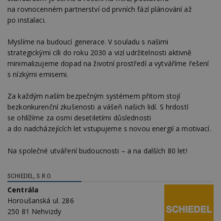
na rovnocenném partnerství od prvních fází plánování až
po instalaci.
Myslíme na budoucí generace. V souladu s našimi
strategickými cíli do roku 2030 a vizí udržitelnosti aktivně
minimalizujeme dopad na životní prostředí a vytváříme řešení
s nízkými emisemi.
Za každým naším bezpečným systémem přitom stojí
bezkonkurenční zkušenosti a vášeň našich lidí. S hrdostí
se ohlížíme za osmi desetiletími důslednosti
a do nadcházejících let vstupujeme s novou energií a motivací.
Na společné utváření budoucnosti – a na dalších 80 let!
SCHIEDEL, S.R.O.
Centrála
Horoušanská ul. 286
250 81 Nehvizdy