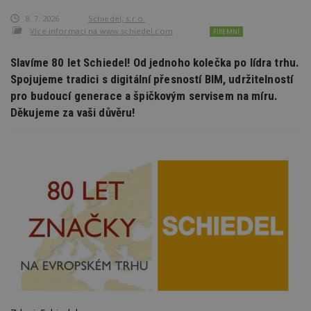
8. 7. 2026
Schiedel, s.r.o.
Více informací na www.schiedel.com
FIREMNÍ
Slavíme 80 let Schiedel! Od jednoho kolečka po lídra trhu.
Spojujeme tradici s digitální přesností BIM, udržitelností
pro budoucí generace a špičkovým servisem na míru.
Děkujeme za vaši důvěru!