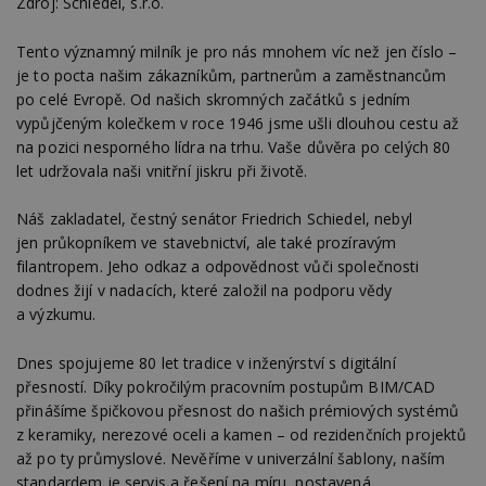
Zdroj: Schiedel, s.r.o.
Tento významný milník je pro nás mnohem víc než jen číslo –
je to pocta našim zákazníkům, partnerům a zaměstnancům
po celé Evropě. Od našich skromných začátků s jedním
vypůjčeným kolečkem v roce 1946 jsme ušli dlouhou cestu až
na pozici nesporného lídra na trhu. Vaše důvěra po celých 80
let udržovala naši vnitřní jiskru při životě.
Náš zakladatel, čestný senátor Friedrich Schiedel, nebyl
jen průkopníkem ve stavebnictví, ale také prozíravým
filantropem. Jeho odkaz a odpovědnost vůči společnosti
dodnes žijí v nadacích, které založil na podporu vědy
a výzkumu.
Dnes spojujeme 80 let tradice v inženýrství s digitální
přesností. Díky pokročilým pracovním postupům BIM/CAD
přinášíme špičkovou přesnost do našich prémiových systémů
z keramiky, nerezové oceli a kamen – od rezidenčních projektů
až po ty průmyslové. Nevěříme v univerzální šablony, naším
standardem je servis a řešení na míru, postavená