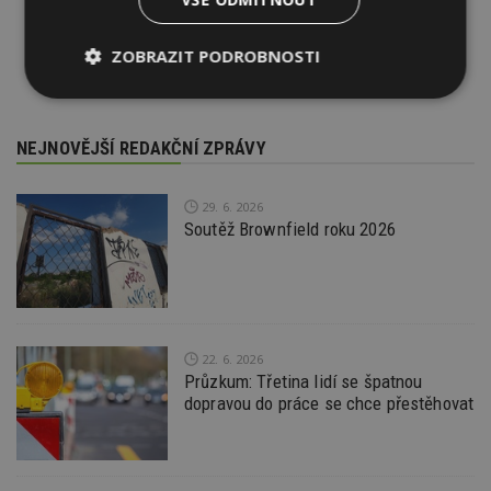
ZOBRAZIT PODROBNOSTI
Nezbytně
Výkonové
Soubory
nutné
soubory
cílení
soubory
NEJNOVĚJŠÍ REDAKČNÍ ZPRÁVY
29. 6. 2026
Funkční soubory
Nezařazené
Soutěž Brownfield roku 2026
soubory
22. 6. 2026
Průzkum: Třetina lidí se špatnou
Nezbytně nutné soubory
dopravou do práce se chce přestěhovat
Výkonové soubory
Soubory cílení
Funkční soubory
Nezařazené soubory