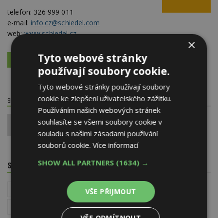
telefon:
326 999 011
e-mail:
info.cz@schiedel.com
web:
www.schiedel.cz
×
Tyto webové stránky
VÍCE O FIRMĚ
VYŽÁDAT DALŠÍ INFORMACE
používají soubory cookie.
Tyto webové stránky používají soubory
cookie ke zlepšení uživatelského zážitku.
SDÍLET / HODNOTIT TENTO ČLÁNEK
Používáním našich webových stránek
souhlasíte se všemi soubory cookie v
0
souladu s našimi zásadami používání
souborů cookie.
Více informací
SHOW ALL PARTNERS
(1634) →
SOUVISEJÍCÍ TÉMATA
Instalace - TZB
Vytápění domu a zdroje tepla
VŠE PŘIJMOUT
Rekonstrukce komínů
VŠE ODMÍTNOUT