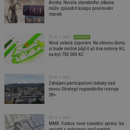
da
Arnika: Novela stavebního zákona
kó
může způsobit kolaps povolování
Po
lz
staveb
z
nu
be
sk
f
28. 5. 2026
AKTUÁLNĚ
s
ná
Nová zelená úsporám: Na obnovu domu
je
si bude možné půjčit až dva miliony Kč,
kt
na byt 750.000 Kč
id
p
ú
An
id
www.estav.cz
1 rok
T
28. 5. 2026
co
Zahájení participativní debaty nad
po
vy
novou Strategií regionálního rozvoje
se
28+
_hjFirstSeen
29
S
Hotjar Ltd
minut
je
.estav.cz
54
ab
sekund
sl
ce
14. 5. 2026
pr
MMR: Funkce nové stavební správy lze
po
N
zajistit s polovinou současných