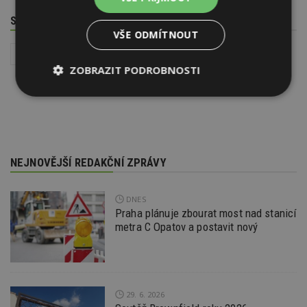
SOUVISEJÍCÍ TÉMATA
VŠE ODMÍTNOUT
Interiér
Instalace - TZB
Zařizovací předměty v koupelně
ZOBRAZIT PODROBNOSTI
Nezbytně
Výkonové
Soubory
nutné
soubory
cílení
soubory
NEJNOVĚJŠÍ REDAKČNÍ ZPRÁVY
Funkční soubory
Nezařazené
soubory
DNES
Praha plánuje zbourat most nad stanicí
metra C Opatov a postavit nový
Nezbytně nutné soubory
29. 6. 2026
Výkonové soubory
Soubory cílení