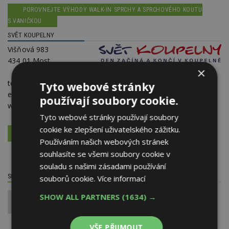
POROVNEJTE VÝHODY WALK-IN SPRCHY A SPRCHOVÉHO KOUTU
S VANIČKOU
SVĚT KOUPELNY
Višňová 983
434 01 Most
×
telefon:
+420 477 477 047
Tyto webové stránky
e-mail:
info@svet-koupelny.cz
používají soubory cookie.
web:
www.svet-koupelny.cz
Tyto webové stránky používají soubory
cookie ke zlepšení uživatelského zážitku.
VÍCE O FIRMĚ
VYŽÁDAT DALŠÍ INFORMACE
Používáním našich webových stránek
souhlasíte se všemi soubory cookie v
souladu s našimi zásadami používání
SDÍLET / HODNOTIT TENTO ČLÁNEK
souborů cookie.
Více informací
SHOW ALL PARTNERS
(1634) →
0
VŠE PŘIJMOUT