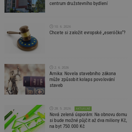
centrum družstevního bydlení
po
S
Go
da
kó
Po
10. 6. 2026
lz
Chcete si založit evropské „eseróčko“?
z
nu
be
sk
f
s
ná
je
kt
2. 6. 2026
id
Arnika: Novela stavebního zákona
p
ú
může způsobit kolaps povolování
An
staveb
id
www.estav.cz
1 rok
T
co
po
vy
se
28. 5. 2026
AKTUÁLNĚ
Nová zelená úsporám: Na obnovu domu
_hjFirstSeen
29
S
Hotjar Ltd
si bude možné půjčit až dva miliony Kč,
minut
je
.estav.cz
54
ab
na byt 750.000 Kč
sekund
sl