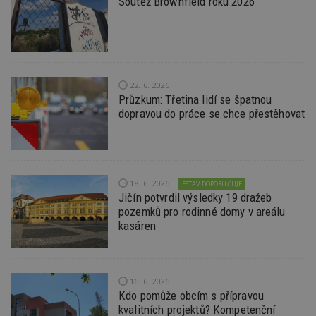
Soutěž Brownfield roku 2026
Funkční soubory
Nezařazené soubory
Nezbytně nutné soubory cookie umožňují základní
funkce webových stránek, jako je přihlášení
uživatele a správa účtu. Webové stránky nelze bez
nezbytně nutných souborů cookie správně
používat.
22. 6. 2026
Průzkum: Třetina lidí se špatnou
Provider
/
Název
Vyprší
P
dopravou do práce se chce přestěhovat
Doména
_hjIncludedInPageviewSample
2
T
Hotjar Ltd
minuty
co
www.estav.cz
na
ab
Ho
18. 6. 2026
ESTAV DOPORUČUJE
zd
ná
Jičín potvrdil výsledky 19 dražeb
z
pozemků pro rodinné domy v areálu
vz
kasáren
d
l
z
st
w
16. 6. 2026
_dc_gtm_UA-53599847-1
.estav.cz
53
T
Kdo pomůže obcím s přípravou
sekund
co
př
kvalitních projektů? Kompetenční
w