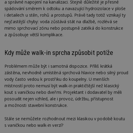
a správné napojení na kanalizaci. Stejně důležité je přesné
spádování směrem k odtoku a navazující hydroizolace v ploše
i detailech u stěn, rohů a prostupů. Právě tady totiž vznikají ty
nejčastější chyby: voda zůstává stát na dlažbě, rozlévá se
mimo sprchovací zónu nebo postupně zatéká do konstrukce
a způsobuje větší komplikace.
Kdy může walk-in sprcha způsobit potíže
Problémem může být i samotná dispozice. Příliš krátká
zástěna, nevhodně umístěná sprchová hlavice nebo silný proud
vody často vedou k prostřiku do koupelny. U menších
místností proto nemusí být walk-in praktičtější než klasický
kout s vaničkou nebo dveřmi. Projektant i dodavatel by měli
posoudit nejen vzhled, ale i provoz, údržbu, přístupnost
a možnosti stavební konstrukce.
Stále se nemůžete rozhodnout mezi klasikou v podobě koutu
s vaničkou nebo walk-in verzí?