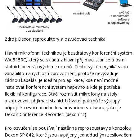
Zdroj: Dexon reproduktory a ozvučovací technika
Hlavní mikrofonní technikou je bezdrátový konferenční systém
WA 515RC, který se skládá z hlavní přijímací stanice a osmi
stolních bezdrátových mikrofonů. Tento systém vyniká svou
variabilitou a rychlostí zprovoznění, protože nevyžaduje
žádnou kabeláž. Je ideální pro aplikace, kde není možné
instalovat konferenční systém napevno a kde je potřeba
flexibilní konfigurace. Stačí rozmístit mikrofony na stoly
a zprovoznit přijímací stanici. Uživatel pak může výstupy
připojit k ozvučení nebo k nahrávacímu softwaru, jako je
Dexon Conference Recorder. (dexon.cz)
Pro ozvučení se používají nástěnné reprosoustavy s konzolou
Dexon SP 842, které jsou napájeny jednoduchým zesilovačem