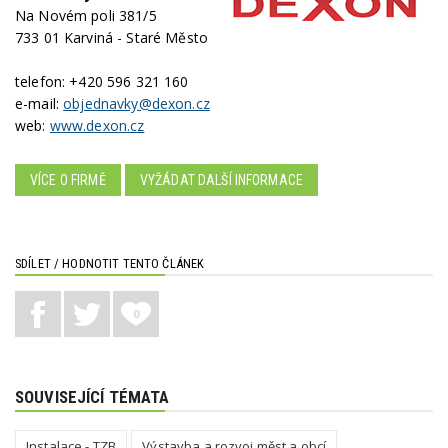
Na Novém poli 381/5
733 01 Karviná - Staré Město
telefon:
+420 596 321 160
e-mail:
objednavky@dexon.cz
web:
www.dexon.cz
VÍCE O FIRMĚ
VYŽÁDAT DALŠÍ INFORMACE
SDÍLET / HODNOTIT TENTO ČLÁNEK
0
SOUVISEJÍCÍ TÉMATA
Instalace - TZB
Výstavba a rozvoj měst a obcí