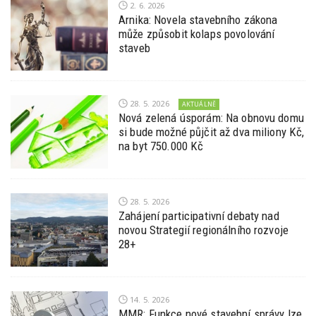
2. 6. 2026
Arnika: Novela stavebního zákona
může způsobit kolaps povolování
staveb
28. 5. 2026
AKTUÁLNĚ
Nová zelená úsporám: Na obnovu domu
si bude možné půjčit až dva miliony Kč,
na byt 750.000 Kč
28. 5. 2026
Zahájení participativní debaty nad
novou Strategií regionálního rozvoje
28+
14. 5. 2026
MMR: Funkce nové stavební správy lze