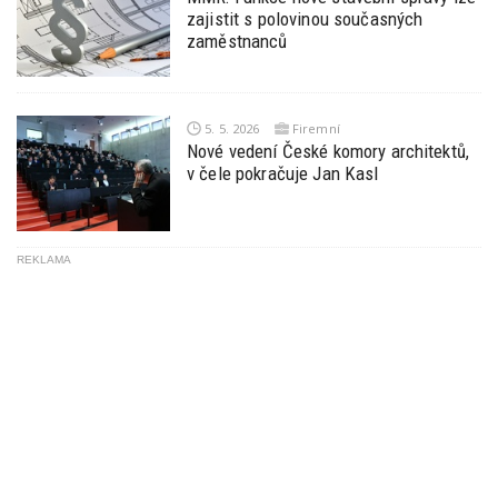
zajistit s polovinou současných
zaměstnanců
5. 5. 2026
Firemní
Nové vedení České komory architektů,
v čele pokračuje Jan Kasl
REKLAMA