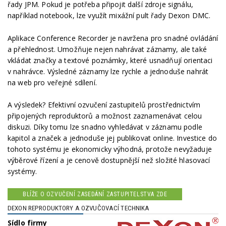
řady JPM. Pokud je potřeba připojit další zdroje signálu,
například notebook, lze využít mixážní pult řady Dexon DMC.
Aplikace Conference Recorder je navržena pro snadné ovládání
a přehlednost. Umožňuje nejen nahrávat záznamy, ale také
vkládat značky a textové poznámky, které usnadňují orientaci
v nahrávce. Výsledné záznamy lze rychle a jednoduše nahrát
na web pro veřejné sdílení.
A výsledek? Efektivní ozvučení zastupitelů prostřednictvím
připojených reproduktorů a možnost zaznamenávat celou
diskuzi. Díky tomu lze snadno vyhledávat v záznamu podle
kapitol a značek a jednoduše jej publikovat online. Investice do
tohoto systému je ekonomicky výhodná, protože nevyžaduje
výběrové řízení a je cenově dostupnější než složité hlasovací
systémy.
BLÍŽE O OZVUČENÍ ZASEDÁNÍ ZASTUPITELSTVA ZDE
DEXON REPRODUKTORY A OZVUČOVACÍ TECHNIKA
Sídlo firmy