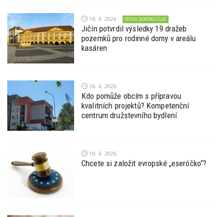
18. 6. 2026
ESTAV DOPORUČUJE
Jičín potvrdil výsledky 19 dražeb
pozemků pro rodinné domy v areálu
kasáren
16. 6. 2026
Kdo pomůže obcím s přípravou
kvalitních projektů? Kompetenční
centrum družstevního bydlení
10. 6. 2026
Chcete si založit evropské „eseróčko“?