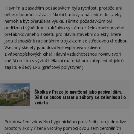
Hlavním a zásadním požadavkem byla rychlost, protože ani
během bourání stávající školní budovy a následné dostavby
nemohla být přerušena výuka. Těmto požadavkům byl
podřízen i výběr konstrukčního systému z železobetonového
prefabrikovaného skeletu pro hlavní stavební objekty, které
jsou dispozičně racionálním trojtaktem se středovou chodbou.
Všechny skelety jsou dozděné výplňovým zdivem
z vápenopískových cihel. Hlavní vzduchotěsnou rovinu tvoří
vnější omítka s výztuží. Hlavní materiál pro zateplení objektů
zajišťuje šedý EPS (grafitový polystyren).
Školka v Praze je navržená jako pasivní dům.
Děti se budou starat o záhony se zeleninou i o
zvířata
Pro dosažení zdravého hygienického prostředí jsou jednotlivé
prostory školy řízeně větrány pomocí dvou semicentrálních