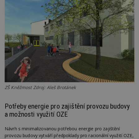
je
kt
id
p
ú
An
id
www.estav.cz
1 rok
T
co
po
vy
se
_hjFirstSeen
29
S
Hotjar Ltd
minut
je
.estav.cz
54
ab
sekund
sl
ce
pr
po
ZŠ Kněžmost Zdroj: Aleš Brotánek
N
ž
id
i
Potřeby energie pro zajištění provozu budovy
_hjAbsoluteSessionInProgress
29
S
Hotjar Ltd
a možnosti využití OZE
minut
je
.estav.cz
54
ab
sekund
sl
Návrh s minimalizovanou potřebou energie pro zajištění
ce
pr
provozu budovy vytváří předpoklady pro racionální využití OZE,
po