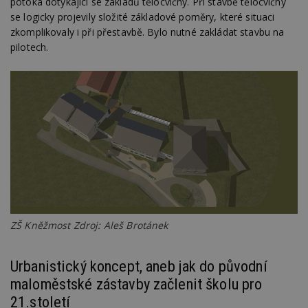
potoka dotýkající se základů tělocvičny. Při stavbě tělocvičny
se logicky projevily složité základové poměry, které situaci
zkomplikovaly i při přestavbě. Bylo nutné zakládat stavbu na
pilotech.
ZŠ Kněžmost Zdroj: Aleš Brotánek
Urbanistický koncept, aneb jak do původní
maloměstské zástavby začlenit školu pro
21.století