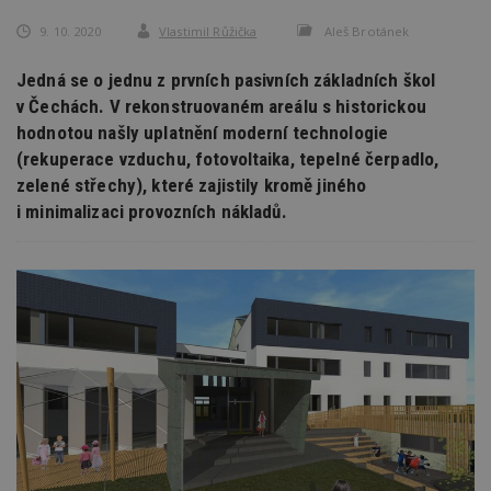
9. 10. 2020
Vlastimil Růžička
Aleš Brotánek
Jedná se o jednu z prvních pasivních základních škol
v Čechách. V rekonstruovaném areálu s historickou
hodnotou našly uplatnění moderní technologie
(rekuperace vzduchu, fotovoltaika, tepelné čerpadlo,
zelené střechy), které zajistily kromě jiného
i minimalizaci provozních nákladů.