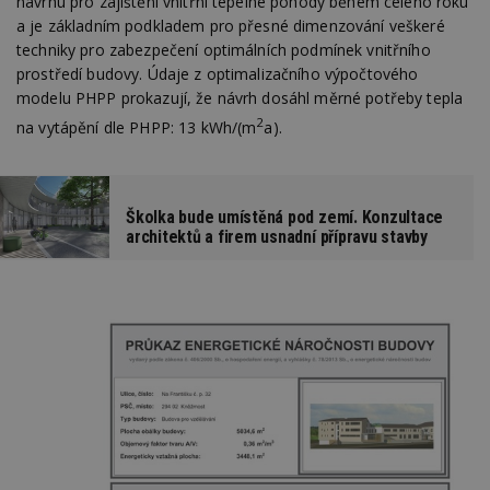
návrhu pro zajištění vnitřní tepelné pohody během celého roku
a je základním podkladem pro přesné dimenzování veškeré
techniky pro zabezpečení optimálních podmínek vnitřního
prostředí budovy. Údaje z optimalizačního výpočtového
modelu PHPP prokazují, že návrh dosáhl měrné potřeby tepla
2
na vytápění dle PHPP: 13 kWh/(m
a).
Školka bude umístěná pod zemí. Konzultace
architektů a firem usnadní přípravu stavby