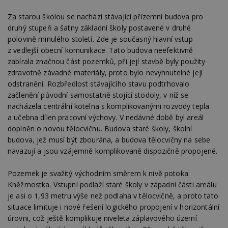
Za starou školou se nachází stávající přízemní budova pro
druhý stupeň a šatny základní školy postavené v druhé
polovině minulého století. Zde je současný hlavní vstup
z vedlejší obecní komunikace. Tato budova neefektivně
zabírala značnou část pozemků, při její stavbě byly použity
zdravotně závadné materiály, proto bylo nevyhnutelné její
odstranění. Rozbředlost stávajícího stavu podtrhovalo
začlenění původní samostatně stojící stodoly, v níž se
nacházela centrální kotelna s komplikovanými rozvody tepla
a učebna dílen pracovní výchovy. V nedávné době byl areál
doplněn o novou tělocvičnu. Budova staré školy, školní
budova, jež musí být zbourána, a budova tělocvičny na sebe
navazují a jsou vzájemně komplikovaně dispozičně propojené.
Pozemek je svažitý východním směrem k nivě potoka
Kněžmostka. Vstupní podlaží staré školy v západní části areálu
je asi o 1,93 metru výše než podlaha v tělocvičně, a proto tato
situace limituje i nové řešení logického propojení v horizontální
úrovni, což ještě komplikuje niveleta záplavového území