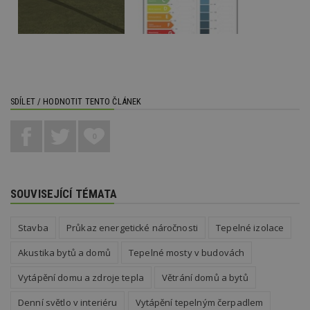
návště
více w
umožň
Bidswi
optima
releva
reklamy
aby se
návště
několik
SDÍLET / HODNOTIT TENTO ČLÁNEK
nezobr
stejné
CMST
1 den
Shrom
Casale Media
0
údaje 
Inc.
návště
.casalemedia.com
souvise
návště
uživate
SOUVISEJÍCÍ TÉMATA
webu, 
počet 
průměr
stráve
Stavba
Průkaz energetické náročnosti
Tepelné izolace
webu a
stránky
načten
Akustika bytů a domů
Tepelné mosty v budovách
účele
zobraz
Vytápění domu a zdroje tepla
Větrání domů a bytů
cílený
TDCPM
1 rok
Tento 
The Trade Desk
Denní světlo v interiéru
Vytápění tepelným čerpadlem
cookie