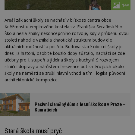
14×
Areál základní školy se nachází v blízkosti centra obce
Kněžmost u empírového kostela sv. Františka Serafínského.
Škola nesla znaky nekoncepčního rozvoje, kdy v průběhu dvou
století nahodile vznikala chaotická struktura budov dle
aktuálních možností a potřeb. Budova staré obecní školy je
dnes již historií, osobité kouzlo doby zůstalo, nachází se zde
učebny pro I. stupeň a jídelna školy s kuchyní. S rozvojem
silniční dopravy a nárůstem frekvence aut směřujících okolo
školy na náměstí se zrušil hlavní vchod a tím i logika původní
architektonické kompozice.
Pasivní slaměný dům s lesní školkou v Praze –
Kunraticích
Stará škola musí pryč