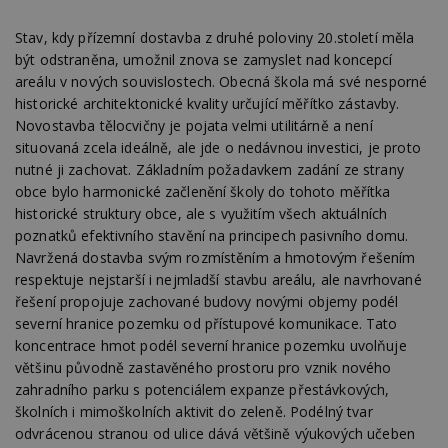
Stav, kdy přízemní dostavba z druhé poloviny 20.století měla
být odstraněna, umožnil znova se zamyslet nad koncepcí
areálu v nových souvislostech. Obecná škola má své nesporné
historické architektonické kvality určující měřítko zástavby.
Novostavba tělocvičny je pojata velmi utilitárně a není
situovaná zcela ideálně, ale jde o nedávnou investici, je proto
nutné ji zachovat. Základním požadavkem zadání ze strany
obce bylo harmonické začlenění školy do tohoto měřítka
historické struktury obce, ale s využitím všech aktuálních
poznatků efektivního stavění na principech pasivního domu.
Navržená dostavba svým rozmístěním a hmotovým řešením
respektuje nejstarší i nejmladší stavbu areálu, ale navrhované
řešení propojuje zachované budovy novými objemy podél
severní hranice pozemku od přístupové komunikace. Tato
koncentrace hmot podél severní hranice pozemku uvolňuje
většinu původně zastavěného prostoru pro vznik nového
zahradního parku s potenciálem expanze přestávkových,
školních i mimoškolních aktivit do zeleně. Podélný tvar
odvrácenou stranou od ulice dává většině výukových učeben