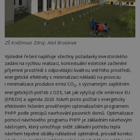
ZŠ Kněžmost Zdroj: Aleš Brotánek
Výsledné řešení naplňuje všechny požadavky investorského
zadání na rychlou realizaci, kontextuální estetické začlenění
příjemné prostředí s odpovídající kvalitou vnitřního prostředí,
energetické efektivity s minimalizací nákladů na provozu
i minimalizace produkce emisí CO
, s významným zajištěním
2
energetických potřeb z OZE, tak jak vytyčují cíle směrnice EU
(EPBDII) a agenda 2020. Návrh proto počítal s energeticky
efektivním řešením prověřeným optimalizačním programem
PHPP podle principů navrhování pasivních domů. Optimalizace
pomocí návrhového programu PHPP je základním návrhovým
nástrojem, který umožňuje snížit základní potřebu tepla
návrhem tepelné obálky nákladově optimálně, provádí korekci