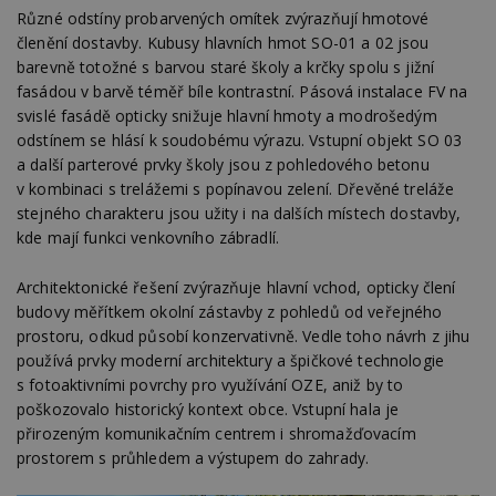
minuty
co
www.estav.cz
Různé odstíny probarvených omítek zvýrazňují hmotové
na
ab
členění dostavby. Kubusy hlavních hmot SO-01 a 02 jsou
Ho
zd
barevně totožné s barvou staré školy a krčky spolu s jižní
ná
fasádou v barvě téměř bíle kontrastní. Pásová instalace FV na
z
vz
svislé fasádě opticky snižuje hlavní hmoty a modrošedým
d
odstínem se hlásí k soudobému výrazu. Vstupní objekt SO 03
l
z
a další parterové prvky školy jsou z pohledového betonu
st
v kombinaci s trelážemi s popínavou zelení. Dřevěné treláže
w
stejného charakteru jsou užity i na dalších místech dostavby,
_dc_gtm_UA-53599847-1
.estav.cz
53
T
kde mají funkci venkovního zábradlí.
sekund
co
př
w
po
Architektonické řešení zvýrazňuje hlavní vchod, opticky člení
S
budovy měřítkem okolní zástavby z pohledů od veřejného
Go
da
prostoru, odkud působí konzervativně. Vedle toho návrh z jihu
kó
používá prvky moderní architektury a špičkové technologie
Po
lz
s fotoaktivními povrchy pro využívání OZE, aniž by to
z
nu
poškozovalo historický kontext obce. Vstupní hala je
be
přirozeným komunikačním centrem i shromažďovacím
sk
f
prostorem s průhledem a výstupem do zahrady.
s
ná