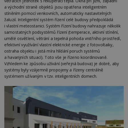
větracích jednotek s rekuperací tepla. Okna při jižní, západní
a východní straně objektů jsou opatřena inteligentním
stíněním pomocí venkovních, automaticky nastavitelných
žaluzií. Inteligentní systém řízení celé budovy předpokládá
i vlastní meteostanici. Systém řízení budovy nahrazuje několik
samostatných podsystémů řízení (temperace, aktivní stínění,
umělé osvětlení, větrání a tepelná pohoda vnitřního prostředí,
efektivní využívání vlastní elektrické energie z fotovoltaiky,
ostraha objektu i jistá míra hlídání poruch systémů
a havarijních situací). Toto vše je řízeno koordinovaně.
Vzhledem ke způsobu užívání (veřejná budova) je dobré, aby
systémy byly vzájemně propojeny a řízeny centrálně
systémem užívaným v tzv. inteligentních domech.