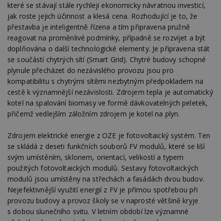
N
které se stávají stále rychleji ekonomicky návratnou investicí,
ž
jak roste jejich účinnost a klesá cena. Rozhodující je to, že
id
i
přestavba je inteligentně řízena a tím připravena pružně
reagovat na proměnlivé podmínky, případně se rozvíjet a být
counter
www.estav.cz
29
T
minut
co
doplňována o další technologické elementy. Je připravena stát
53
po
se součástí chytrých sítí (Smart Grid). Chytré budovy schopné
sekund
vy
se
plynule přecházet do nezávislého provozu jsou pro
kompatibilitu s chytrými sítěmi nezbytným předpokladem na
__gfp_64b
1 rok
Je
Google LLC
so
.estav.cz
cestě k významnější nezávislosti. Zdrojem tepla je automatický
kt
sp
kotel na spalování biomasy ve formě dávkovatelných peletek,
da
přičemž vedlejším záložním zdrojem je kotel na plyn.
c
n
w
Zdrojem elektrické energie z OZE je fotovoltaický systém. Ten
se skládá z deseti funkčních souborů FV modulů, které se liší
svým umístěním, sklonem, orientací, velikostí a typem
použitých fotovoltaických modulů. Sestavy fotovoltaických
Název
Provider
/
Doména
Vyprší
modulů jsou umístěny na střechách a fasádách dvou budov.
Provider
/
Název
Vyprší
Popis
_hjSessionUser_170189
.estav.cz
1 rok
Nejefektivnější využití energií z FV je přímou spotřebou při
Provider
Doména
Název
/
Vyprší
Popis
provozu budovy a provoz školy se v naprosté většině kryje
tu
.ih.adscale.de
11 měsíců
test
.m6r.eu
59
Pokud víte
Doména
Provider
/
Název
Vyprší
4 týdny
Popis
s dobou slunečního svitu. V letním období lze významné
minut
něco o tomto
Doména
54
souboru
_gid
1 den
Tento soubor
Google