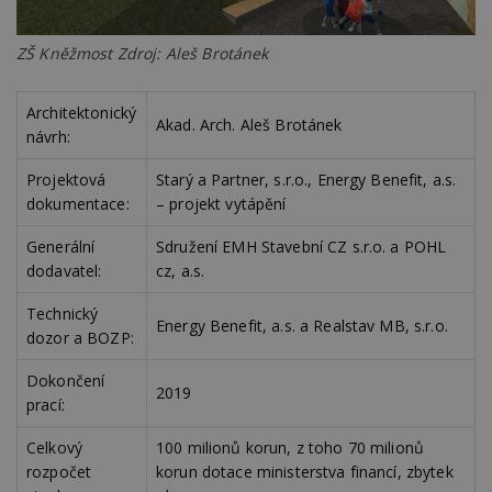
určit, 
prohlížeče
náhodně
návště
vygenerovaného
použív
c
.bidswitch.net
1 rok
čísla jako
nebo s
ZŠ Kněžmost Zdroj: Aleš Brotánek
identifikátoru
verzi 
klienta. Je
Youtub
součástí každého
požadavku na
uid
.adform.net
2 měsíce
Tento 
Architektonický
stránku na webu
Akad. Arch. Aleš Brotánek
cookie
návrh:
a slouží k
jednoz
výpočtu údajů o
přiřaz
návštěvnících,
strojo
Projektová
Starý a Partner, s.r.o., Energy Benefit, a.s.
relacích a
genero
kampaních pro
dokumentace:
– projekt vytápění
uživate
analytické
shrom
přehledy webů.
údaje o
Generální
Sdružení EMH Stavební CZ s.r.o. a POHL
na web
data m
dodavatel:
cz, a.s.
odeslá
analýze
třetí s
Technický
Energy Benefit, a.s. a Realstav MB, s.r.o.
dozor a BOZP:
test_cookie
14 minut
Tento 
Google LLC
54 sekund
cookie
.doubleclick.net
společ
Dokončení
Double
2019
prací:
(kterou
společ
Google
Celkový
100 milionů korun, z toho 70 milionů
zjistila
prohlí
rozpočet
korun dotace ministerstva financí, zbytek
návště