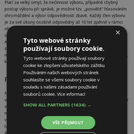
Platí za velký omyl, že nečinnost výboru, případně chybný
postup výboru při správě, je možné tzv. „posvětit“ hlasováním
shromáždění a výbor odpovědnosti zbavit. Každý člen výboru
je za své úkony osobně odpovědný až 10 let zpětně v rámci
objektivní promlčecí lhůty, tedy i vůči vlastníkům, kteří se do
×
společenství v budoucnu teprve přistěhují nebo byt zdědí.
Tyto webové stránky
Aktem „odsouhlasení“ vzniká pouze účetní titul, resp. souhlas
používají soubory cookie.
shromáždění s účetní operací, nikoli zlegalizování chybných
nebo laxních postupu výboru vedoucích ke škodě společenství,
Tyto webové stránky používají soubory
kterou je v důsledku nutné účetně napravovat.
cookie ke zlepšení uživatelského zážitku.
Používáním našich webových stránek
Pokud k chybě již došlo…
souhlasíte se všemi soubory cookie v
souladu s našimi zásadami používání
Následuje kalvárie právních sporů a tahanic a výsledek není
souborů cookie.
Více informací
vždy podle našich představ. Lze tomu nějak zamezit? No vždyť
SHOW ALL PARTNERS
(1634) →
vám to zde celou dobu povídám. Sledování změn v Katastru
nemovitostí a Insolvenčního rejstříku je nástroj, který ochrání
vás i vámi spravované jednotky. Dojde-li k právnímu sporu,
VŠE PŘIJMOUT
tato služba vám zaručuje tzv. B.A.Z., což je Bezplatné
Advokátní Zastoupení u všech soudů v ČR.