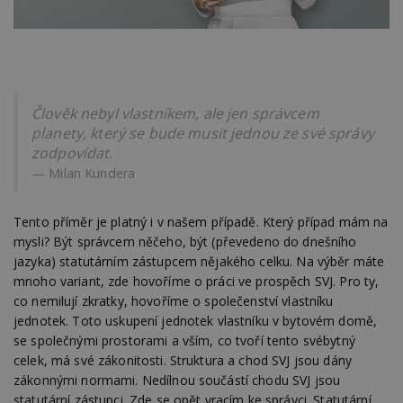
Člověk nebyl vlastníkem, ale jen správcem
planety, který se bude musit jednou ze své správy
zodpovídat.
Milan Kundera
Tento příměr je platný i v našem případě. Který případ mám na
mysli? Být správcem něčeho, být (převedeno do dnešního
jazyka) statutárním zástupcem nějakého celku. Na výběr máte
mnoho variant, zde hovoříme o práci ve prospěch SVJ. Pro ty,
co nemilují zkratky, hovoříme o společenství vlastníku
jednotek. Toto uskupení jednotek vlastníku v bytovém domě,
se společnými prostorami a vším, co tvoří tento svébytný
celek, má své zákonitosti. Struktura a chod SVJ jsou dány
zákonnými normami. Nedílnou součástí chodu SVJ jsou
statutární zástupci. Zde se opět vracím ke správci. Statutární