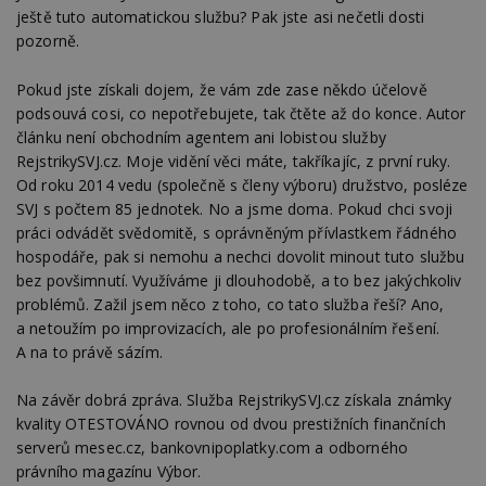
návště
ještě tuto automatickou službu? Pak jste asi nečetli dosti
více w
pozorně.
umožň
Bidswi
optima
releva
Pokud jste získali dojem, že vám zde zase někdo účelově
reklamy
podsouvá cosi, co nepotřebujete, tak čtěte až do konce. Autor
aby se
návště
článku není obchodním agentem ani lobistou služby
několik
RejstrikySVJ.cz. Moje vidění věci máte, takříkajíc, z první ruky.
nezobr
stejné
Od roku 2014 vedu (společně s členy výboru) družstvo, posléze
SVJ s počtem 85 jednotek. No a jsme doma. Pokud chci svoji
uu
11 měsíců
Slouží 
Ströer Core
4 týdny
reklam 
GmbH & Co. KG
práci odvádět svědomitě, s oprávněným přívlastkem řádného
pohybů
.adscale.de
hospodáře, pak si nemohu a nechci dovolit minout tuto službu
napříč
stránk
bez povšimnutí. Využíváme ji dlouhodobě, a to bez jakýchkoliv
uuid
1 rok
Tento 
problémů. Zažil jsem něco z toho, co tato služba řeší? Ano,
MediaMath Inc.
cookie
.mathtag.com
a netoužím po improvizacích, ale po profesionálním řešení.
použív
optima
A na to právě sázím.
releva
rekla
shrom
Na závěr dobrá zpráva. Služba RejstrikySVJ.cz získala známky
údajů 
kvality OTESTOVÁNO rovnou od dvou prestižních finančních
návště
více w
serverů mesec.cz, bankovnipoplatky.com a odborného
stránek
výměnu
právního magazínu Výbor.
návště