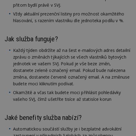
N
přitom bydlí právě v SVJ.
ž
id
Vždy aktuální prezenční listiny pro možnost okamžitého
i
hlasování, s razením vlastníku dle jednoteka podílu v %.
_hjAbsoluteSessionInProgress
29
S
Hotjar Ltd
minut
je
.estav.cz
54
ab
sekund
sl
Jak služba funguje?
ce
pr
po
Každý týden obdržíte až na šest e-mailových adres detailní
N
zprávu o změnách týkajících se všech vlastníků bytových
ž
id
jednotek ve vašem SVJ. Pokud je vše beze změn,
i
dostanete zeleně označený email. Pokud bude nalezena
counter
www.estav.cz
29
T
změna, dostanete červeně označený email. A na změnuse
minut
co
budete moci kliknutím podívat.
53
po
sekund
vy
Okamžitě a včas tak budete moci přihlásit pohledávky
se
vašeho SVJ, čímž ušetříte tisíce až statisíce korun
__gfp_64b
1 rok
Je
Google LLC
so
.estav.cz
kt
sp
Jaké benefity služba nabízí?
da
c
n
Automatickou součástí služby je i bezplatné advokátní
w
zastoupení v případných žalobách za způsobenou