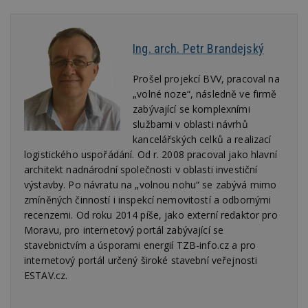
obvykl
poskyt
centr
výměn
Ing. arch. Petr Brandejský
třetích
tuuid_lu
.bidswitch.net
1 rok
Obsah
jedine
Prošel projekcí BVV, pracoval na
návště
„volné noze“, následně ve firmě
které 
Bidswi
zabývající se komplexními
sledov
službami v oblasti návrhů
návště
více w
kancelářských celků a realizací
umožň
logistického uspořádání. Od r. 2008 pracoval jako hlavní
Bidswi
optima
architekt nadnárodní společnosti v oblasti investiční
releva
reklamy
výstavby. Po návratu na „volnou nohu“ se zabývá mimo
aby se
zmíněných činností i inspekcí nemovitostí a odbornými
návště
několik
recenzemi. Od roku 2014 píše, jako externí redaktor pro
nezobr
Moravu, pro internetový portál zabývající se
stejné
stavebnictvím a úsporami energií TZB-info.cz a pro
CMST
1 den
Shrom
Casale Media
internetový portál určený široké stavební veřejnosti
údaje 
Inc.
návště
.casalemedia.com
ESTAV.cz.
souvise
návště
uživate