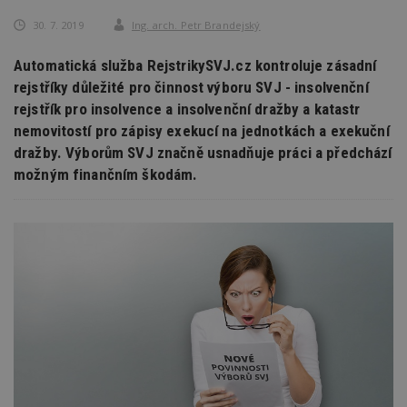
30. 7. 2019
Ing. arch. Petr Brandejský
Automatická služba RejstrikySVJ.cz kontroluje zásadní
rejstříky důležité pro činnost výboru SVJ - insolvenční
rejstřík pro insolvence a insolvenční dražby a katastr
nemovitostí pro zápisy exekucí na jednotkách a exekuční
dražby. Výborům SVJ značně usnadňuje práci a předchází
možným finančním škodám.