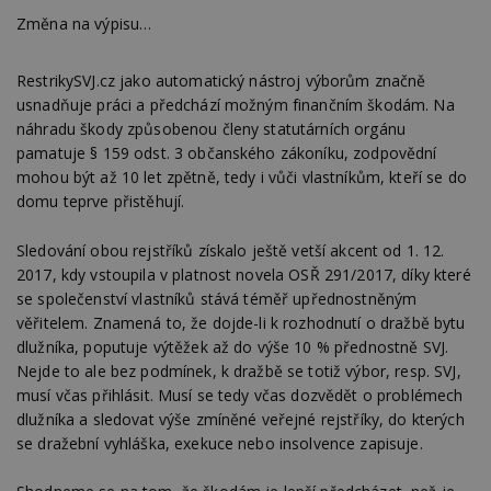
třetí s
Změna na výpisu…
test_cookie
14 minut
Tento 
Google LLC
54 sekund
cookie
.doubleclick.net
společ
RestrikySVJ.cz jako automatický nástroj výborům značně
Double
(kterou
usnadňuje práci a předchází možným finančním škodám. Na
společ
náhradu škody způsobenou členy statutárních orgánu
Google
zjistila
pamatuje § 159 odst. 3 občanského zákoníku, zodpovědní
prohlí
návště
mohou být až 10 let zpětně, tedy i vůči vlastníkům, kteří se do
webu 
domu teprve přistěhují.
soubor
id
.m6r.eu
2 měsíce 4
Tento 
Sledování obou rejstříků získalo ještě vetší akcent od 1. 12.
týdny
cookie
používá
2017, kdy vstoupila v platnost novela OSŘ 291/2017, díky které
analýz
se společenství vlastníků stává téměř upřednostněným
optima
reklam
věřitelem. Znamená to, že dojde-li k rozhodnutí o dražbě bytu
kampan
Double
dlužníka, poputuje výtěžek až do výše 10 % přednostně SVJ.
Google
Nejde to ale bez podmínek, k dražbě se totiž výbor, resp. SVJ,
Suite
musí včas přihlásit. Musí se tedy včas dozvědět o problémech
tuuid
.bidswitch.net
1 rok
Tento 
dlužníka a sledovat výše zmíněné veřejné rejstříky, do kterých
cookie
hlavně
se dražební vyhláška, exekuce nebo insolvence zapisuje.
bidswit
aby by
reklam