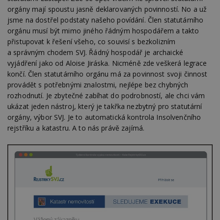
orgány mají spoustu jasně deklarovaných povinností. No a už
jsme na dostřel podstaty našeho povídání. Člen statutárního
orgánu musí být mimo jiného řádným hospodářem a takto
přistupovat k řešení všeho, co souvisí s bezkolizním
a správným chodem SVJ. Řádný hospodář je archaické
vyjádření jako od Aloise Jiráska. Nicméně zde veškerá legrace
končí. Člen statutárního orgánu má za povinnost svoji činnost
provádět s potřebnými znalostmi, nejlépe bez chybných
rozhodnutí. Je zbytečné zabíhat do podrobností, ale chci vám
ukázat jeden nástroj, který je takřka nezbytný pro statutární
orgány, výbor SVJ. Je to automatická kontrola Insolvenčního
rejstříku a katastru. A to nás právě zajímá.