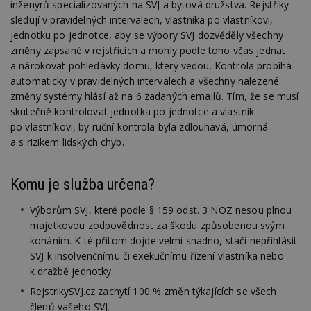
inženýrů specializovaných na SVJ a bytová družstva. Rejstříky
Nezbytně nutné soubory cookie umožňují základní
sledují v pravidelných intervalech, vlastníka po vlastníkovi,
funkce webových stránek, jako je přihlášení
jednotku po jednotce, aby se výbory SVJ dozvěděly všechny
uživatele a správa účtu. Webové stránky nelze bez
nezbytně nutných souborů cookie správně
změny zapsané v rejstřících a mohly podle toho včas jednat
používat.
a nárokovat pohledávky domu, který vedou. Kontrola probíhá
Provider
/
automaticky v pravidelných intervalech a všechny nalezené
Název
Vyprší
P
Doména
změny systémy hlásí až na 6 zadaných emailů. Tím, že se musí
_hjIncludedInPageviewSample
2
T
skutečně kontrolovat jednotka po jednotce a vlastník
Hotjar Ltd
minuty
co
www.estav.cz
po vlastníkovi, by ruční kontrola byla zdlouhavá, úmorná
na
ab
a s rizikem lidských chyb.
Ho
zd
ná
z
Komu je služba určena?
vz
d
l
Výborům SVJ, které podle § 159 odst. 3 NOZ nesou plnou
z
majetkovou zodpovědnost za škodu způsobenou svým
st
w
konáním. K té přitom dojde velmi snadno, stačí nepřihlásit
SVJ k insolvenčnímu či exekučnímu řízení vlastníka nebo
_dc_gtm_UA-53599847-1
.estav.cz
53
T
sekund
co
k dražbě jednotky.
př
w
RejstrikySVJ.cz zachytí 100 % změn týkajících se všech
po
S
členů vašeho SVJ.