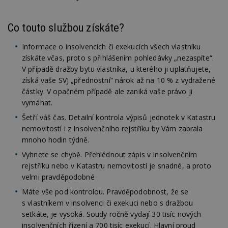
Go
da
kó
Po
Co touto službou získáte?
lz
z
nu
Informace o insolvencích či exekucích všech vlastníku
be
získáte včas, proto s přihlášením pohledávky „nezaspíte“.
sk
f
V případě dražby bytu vlastníka, u kterého ji uplatňujete,
s
získá vaše SVJ „přednostní“ nárok až na 10 % z vydražené
ná
je
částky. V opačném případě ale zaniká vaše právo ji
kt
vymáhat.
id
p
Šetří váš čas. Detailní kontrola výpisů jednotek v Katastru
ú
An
nemovitostí i z Insolvenčního rejstříku by Vám zabrala
id
www.estav.cz
1 rok
T
mnoho hodin týdně.
co
po
Vyhnete se chybě. Přehlédnout zápis v Insolvenčním
vy
rejstříku nebo v Katastru nemovitostí je snadné, a proto
se
velmi pravděpodobné
_hjFirstSeen
29
S
Hotjar Ltd
minut
je
.estav.cz
Máte vše pod kontrolou. Pravděpodobnost, že se
54
ab
s vlastníkem v insolvenci či exekuci nebo s dražbou
sekund
sl
ce
setkáte, je vysoká. Soudy ročně vydají 30 tisíc nových
pr
insolvenčních řízení a 700 tisíc exekucí. Hlavní proud
po