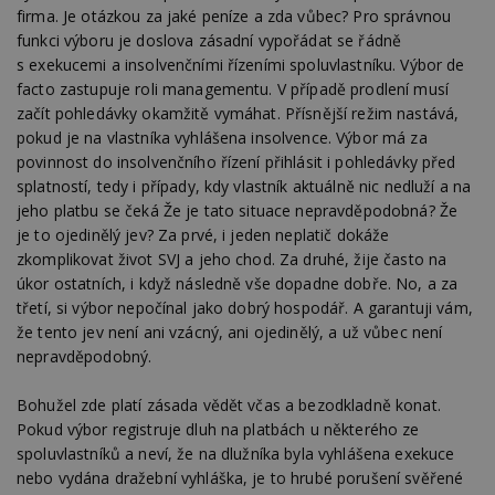
firma. Je otázkou za jaké peníze a zda vůbec? Pro správnou
funkci výboru je doslova zásadní vypořádat se řádně
s exekucemi a insolvenčními řízeními spoluvlastníku. Výbor de
facto zastupuje roli managementu. V případě prodlení musí
začít pohledávky okamžitě vymáhat. Přísnější režim nastává,
pokud je na vlastníka vyhlášena insolvence. Výbor má za
povinnost do insolvenčního řízení přihlásit i pohledávky před
splatností, tedy i případy, kdy vlastník aktuálně nic nedluží a na
jeho platbu se čeká Že je tato situace nepravděpodobná? Že
je to ojedinělý jev? Za prvé, i jeden neplatič dokáže
zkomplikovat život SVJ a jeho chod. Za druhé, žije často na
úkor ostatních, i když následně vše dopadne dobře. No, a za
třetí, si výbor nepočínal jako dobrý hospodář. A garantuji vám,
že tento jev není ani vzácný, ani ojedinělý, a už vůbec není
nepravděpodobný.
Bohužel zde platí zásada vědět včas a bezodkladně konat.
Pokud výbor registruje dluh na platbách u některého ze
spoluvlastníků a neví, že na dlužníka byla vyhlášena exekuce
nebo vydána dražební vyhláška, je to hrubé porušení svěřené