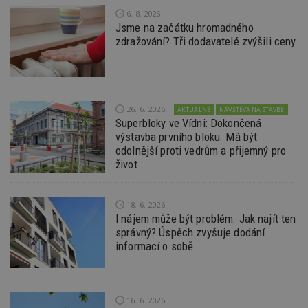
týdny
cookie
Inc.
spojen
.casalemedia.com
6. 8. 2026
reklam
Jsme na začátku hromadného
sledov
zdražování? Tři dodavatelé zvýšili ceny
produk
které 
uživate
IDE
2 roky
Tento 
Google LLC
cookie
.doubleclick.net
společ
Double
26. 6. 2026
AKTUÁLNĚ
NÁVŠTĚVA NA STAVBĚ
provád
Superbloky ve Vídni: Dokončená
inform
výstavba prvního bloku. Má být
tom, j
uživate
odolnější proti vedrům a přijemný pro
webové
život
a jakou
reklam
koncov
mohl v
18. 6. 2026
návště
uvede
I nájem může být problém. Jak najít ten
webu.
správný? Úspěch zvyšuje dodání
CMPRO
2 měsíce 4
Tyto s
informací o sobě
Casale Media
týdny
cookie
Inc.
spojen
.casalemedia.com
reklam
sledov
produk
16. 6. 2026
které 