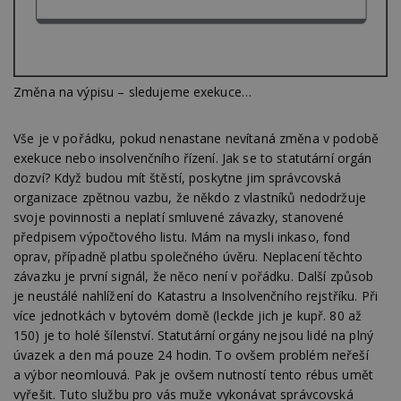
Změna na výpisu – sledujeme exekuce…
Vše je v pořádku, pokud nenastane nevítaná změna v podobě
exekuce nebo insolvenčního řízení. Jak se to statutární orgán
dozví? Když budou mít štěstí, poskytne jim správcovská
organizace zpětnou vazbu, že někdo z vlastníků nedodržuje
svoje povinnosti a neplatí smluvené závazky, stanovené
předpisem výpočtového listu. Mám na mysli inkaso, fond
oprav, případně platbu společného úvěru. Neplacení těchto
závazku je první signál, že něco není v pořádku. Další způsob
je neustálé nahlížení do Katastru a Insolvenčního rejstříku. Při
více jednotkách v bytovém domě (leckde jich je kupř. 80 až
150) je to holé šílenství. Statutární orgány nejsou lidé na plný
úvazek a den má pouze 24 hodin. To ovšem problém neřeší
a výbor neomlouvá. Pak je ovšem nutností tento rébus umět
vyřešit. Tuto službu pro vás muže vykonávat správcovská