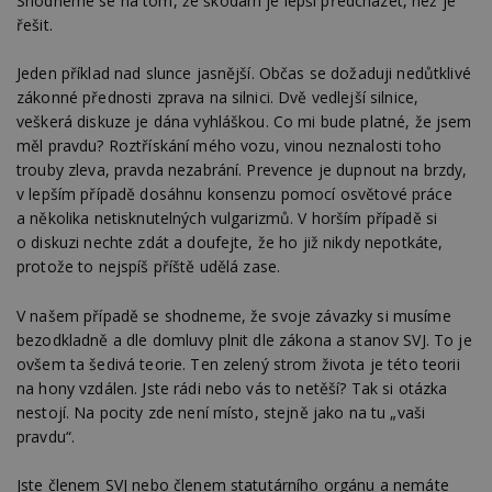
Shodneme se na tom, že škodám je lepší předcházet, než je
pro ná
řešit.
webu
relevan
sid
.seznam.cz
4 týdny 2
Toto j
Jeden příklad nad slunce jasnější. Občas se dožaduji nedůtklivé
dny
běžný 
zákonné přednosti zprava na silnici. Dvě vedlejší silnice,
soubor
ale po
veškerá diskuze je dána vyhláškou. Co mi bude platné, že jsem
naleze
měl pravdu? Roztřískání mého vozu, vinou neznalosti toho
soubor
relace
trouby zleva, pravda nezabrání. Prevence je dupnout na brzdy,
pravd
v lepším případě dosáhnu konsenzu pomocí osvětové práce
použit 
správu
a několika netisknutelných vulgarizmů. V horším případě si
relace.
o diskuzi nechte zdát a doufejte, že ho již nikdy nepotkáte,
tuuid
.creative-
1 rok 3
Tento 
protože to nejspíš příště udělá zase.
serving.com
týdny
cookie
hlavně
bidswit
V našem případě se shodneme, že svoje závazky si musíme
aby by
reklam
bezodkladně a dle domluvy plnit dle zákona a stanov SVJ. To je
pro ná
ovšem ta šedivá teorie. Ten zelený strom života je této teorii
webu
relevan
na hony vzdálen. Jste rádi nebo vás to netěší? Tak si otázka
nestojí. Na pocity zde není místo, stejně jako na tu „vaši
tuuid_lu
.creative-
1 rok 3
Obsah
serving.com
týdny
jedine
pravdu“.
návště
které 
Bidswi
Jste členem SVJ nebo členem statutárního orgánu a nemáte
sledov