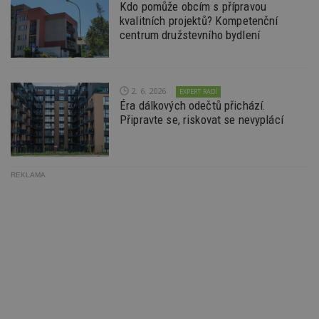
uživate
Kdo pomůže obcím s přípravou
kvalitních projektů? Kompetenční
centrum družstevního bydlení
2. 6. 2026
EXPERT RADÍ
Éra dálkových odečtů přichází.
Připravte se, riskovat se nevyplácí
REKLAMA