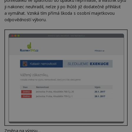
pohledávku ve splatnosti do úpadku nepřihlásili, a vlastník bytu
ji nakonec neuhradil, nelze ji po lhůtě již dodatečně přihlásit
a vymáhat. Vzniká tím přímá škoda s osobní majetkovou
odpovědností výboru.
Změna na výpisu…