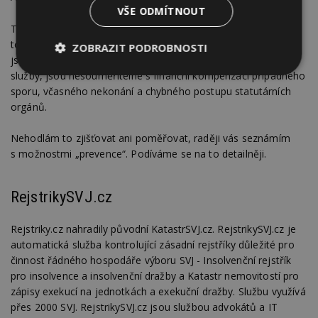
VŠE ODMÍTNOUT
Takže nyní zcela pragmaticky shrneme, co všechno získáme
touto službou, která je pochopitelně zpoplatněna. Nicméně
ZOBRAZIT PODROBNOSTI
jsem si jistý, že peníze sem vložené a zúročené výsledky
služby, jsou nesouměřitelné s finanční kompenzací případného
Nezbytně
Výkonové
Soubory
nutné
soubory
cílení
sporu, včasného nekonání a chybného postupu statutárních
soubory
orgánů.
Nehodlám to zjišťovat ani poměřovat, raději vás seznámím
s možnostmi „prevence“. Podíváme se na to detailněji.
Funkční soubory
Nezařazené
soubory
RejstrikySVJ.cz
Rejstriky.cz nahradily původní KatastrSVJ.cz. RejstrikySVJ.cz je
automatická služba kontrolující zásadní rejstříky důležité pro
činnost řádného hospodáře výboru SVJ - Insolvenční rejstřík
Nezbytně nutné soubory
pro insolvence a insolvenční dražby a Katastr nemovitostí pro
Výkonové soubory
Soubory cílení
zápisy exekucí na jednotkách a exekuční dražby. Službu využívá
Funkční soubory
Nezařazené soubory
přes 2000 SVJ. RejstrikySVJ.cz jsou službou advokátů a IT