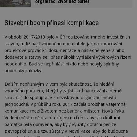
organizaci Život bez bariér
Stavební boom přinesl komplikace
V období 2017-2018 bylo v ČR realizováno mnoho investičních
staveb, tudíž najít vhodného dodavatele jak na zpracování
projektové prováděcí dokumentace a následně generálního
dodavatele stavby se i přes několik vyhlášení výběrových řízení
nepodařilo. Buď se nepřihlásil nikdo nebo nebyly splněny
podmínky zakázky.
Dalším nepříznivým vlivem byla skutečnost, že hledání
vhodného partnera, který by zajistil kofinancování a neměl
strach jít do spolupráce s neziskovou organizací nebylo
jednoduché. V průběhu roku 2017 začala probíhat vzájemná
komunikace mezi Životem bez bariér a městem Nová Paka.
Vedení města mělo a má zájem na tom, aby tato kulturní
památka byla opravena, aby byly využity dotační peníze
z evropské unie a tzv. zůstaly v Nové Pace, aby do budoucna