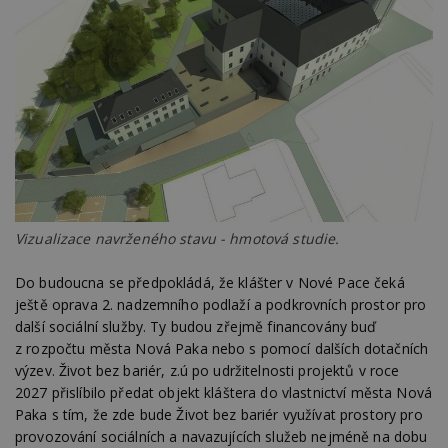
Provider
/
Název
Vyprší
P
Doména
_hjIncludedInPageviewSample
2
T
Hotjar Ltd
minuty
co
www.estav.cz
na
ab
Ho
zd
ná
z
vz
d
l
z
st
w
Vizualizace navrženého stavu - hmotová studie.
_dc_gtm_UA-53599847-1
.estav.cz
53
T
sekund
co
Do budoucna se předpokládá, že klášter v Nové Pace čeká
př
w
ještě oprava 2. nadzemního podlaží a podkrovních prostor pro
po
další sociální služby. Ty budou zřejmě financovány buď
S
Go
z rozpočtu města Nová Paka nebo s pomocí dalších dotačních
da
výzev. Život bez bariér, z.ú po udržitelnosti projektů v roce
kó
Po
2027 přislíbilo předat objekt kláštera do vlastnictví města Nová
lz
z
Paka s tím, že zde bude Život bez bariér využívat prostory pro
nu
provozování sociálních a navazujících služeb nejméně na dobu
be