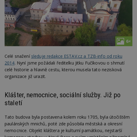
6×
Celé snažení
sleduje redakce ESTAV.cz a TZB-info od roku
2014
. Nyní jsme požádali ředitelku Jitku Fučíkovou o shrnutí
celé historie a hlavně cestu, kterou musela tato nezisková
organizace již urazit.
Klášter, nemocnice, sociální služby. Již po
staletí
Tato budova byla postavena kolem roku 1705, byla útočištěm
paulánských mnichů, poté zde působila městská a okresní
nemocnice. Objekt kláštera je kulturní památkou, nejstarší