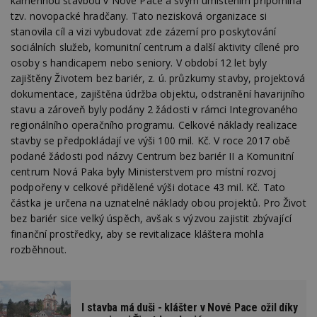
kamennou stavbou v Nové Pace a svým umístěním připomíná
tzv. novopacké hradčany. Tato nezisková organizace si
stanovila cíl a vizi vybudovat zde zázemí pro poskytování
sociálních služeb, komunitní centrum a další aktivity cílené pro
osoby s handicapem nebo seniory. V období 12 let byly
zajištěny Životem bez bariér, z. ú. průzkumy stavby, projektová
dokumentace, zajištěna údržba objektu, odstranění havarijního
stavu a zároveň byly podány 2 žádosti v rámci Integrovaného
regionálního operačního programu. Celkové náklady realizace
stavby se předpokládají ve výši 100 mil. Kč. V roce 2017 obě
podané žádosti pod názvy Centrum bez bariér II a Komunitní
centrum Nová Paka byly Ministerstvem pro místní rozvoj
podpořeny v celkové přidělené výši dotace 43 mil. Kč. Tato
částka je určena na uznatelné náklady obou projektů. Pro Život
bez bariér sice velký úspěch, avšak s výzvou zajistit zbývající
finanční prostředky, aby se revitalizace kláštera mohla
rozběhnout.
I stavba má duši - klášter v Nové Pace ožil díky