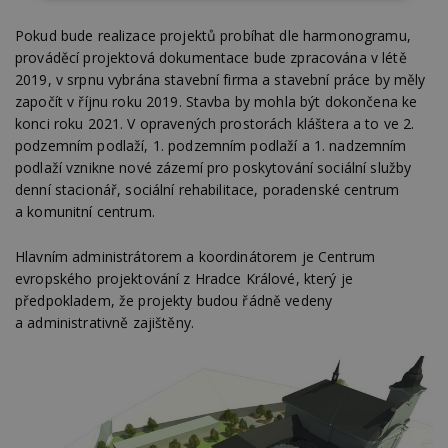
nutné
soubory
cílení
soubory
Pokud bude realizace projektů probíhat dle harmonogramu,
prováděcí projektová dokumentace bude zpracována v létě
2019, v srpnu vybrána stavební firma a stavební práce by měly
započít v říjnu roku 2019. Stavba by mohla být dokončena ke
Funkční soubory
Nezařazené
soubory
konci roku 2021. V opravených prostorách kláštera a to ve 2.
podzemním podlaží, 1. podzemním podlaží a 1. nadzemním
podlaží vznikne nové zázemí pro poskytování sociální služby
denní stacionář, sociální rehabilitace, poradenské centrum
a komunitní centrum.
Hlavním administrátorem a koordinátorem je Centrum
Nezbytně nutné soubory
evropského projektování z Hradce Králové, který je
Výkonové soubory
Soubory cílení
předpokladem, že projekty budou řádně vedeny
Funkční soubory
Nezařazené soubory
a administrativně zajištěny.
Nezbytně nutné soubory cookie umožňují základní
funkce webových stránek, jako je přihlášení
uživatele a správa účtu. Webové stránky nelze bez
nezbytně nutných souborů cookie správně
používat.