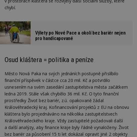
v prostorách kláštera se rozvíjely další sociální služby, které
chybí.
Výlety po Nové Pace a okolí bez bariér nejen
pro handicapované
Osud kláštera = politika a peníze
Město Nová Paka na svých jednáních postupně přislíbilo
finanční příspěvek v částce cca 20 mil. Kč a potvrdilo
usnesením na svém zasedání zastupitelstva města začátkem
ledna 2019. Stále však chybělo 36 mil. Kč. O tyto finanční
prostředky Život bez bariér, z.ú. opakovaně žádal
Královéhradecký kraj. Kofinancování projektů z EU na obnovu
kláštera bylo projednáváno na několika zastupitelstvech
Královéhradeckého kraje. Vždy zastupitelé požadovali další
a další analýzy, aby finance kraje byly řádně vynaloženy. Život
bez bariér za působení 15 ti let dokázal opravit jiné 2 objekty