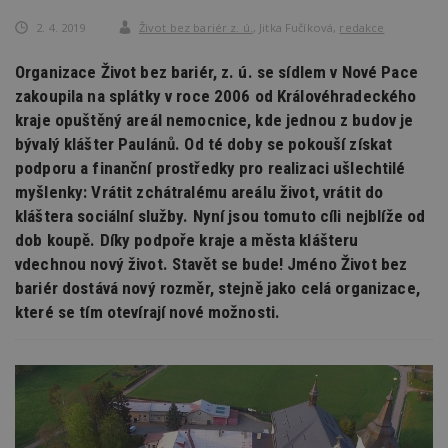
2. 4. 2019
Život bez bariér z. ú.
,
Jitka Fučíková
,
redakce
Organizace Život bez bariér, z. ú. se sídlem v Nové Pace
zakoupila na splátky v roce 2006 od Královéhradeckého
kraje opuštěný areál nemocnice, kde jednou z budov je
bývalý klášter Paulánů. Od té doby se pokouší získat
podporu a finanční prostředky pro realizaci ušlechtilé
myšlenky: Vrátit zchátralému areálu život, vrátit do
kláštera sociální služby. Nyní jsou tomuto cíli nejblíže od
dob koupě. Díky podpoře kraje a města klášteru
vdechnou nový život. Stavět se bude! Jméno Život bez
bariér dostává nový rozměr, stejně jako celá organizace,
které se tím otevírají nové možnosti.