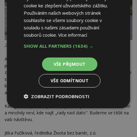
cookie ke zlepšení uživatelského zážitku.
Používáním našich webových stránek
souhlasíte se všemi soubory cookie v
souladu s našimi zásadami používání
souborů cookie.
Více informací
Zdroj: Život bez bariér, z.ú.
SHOW ALL PARTNERS
(1634) →
Areál bývalého kláštera v Nové Pace přímo vybízí k akci
VŠE PŘIJMOUT
podobného typu. V areálu se nachází park s posezením, což je
zárukou pohody a relaxu. Pokud bude zima nebo deštivo, bude
se konat akce v krásných vnitřních prostorách Novopackého
VŠE ODMÍTNOUT
kláštera. Cílem je prožít odpoledne plné zábavy, poznání
a nových zážitků. Vstup na akci je zdarma.
ZOBRAZIT PODROBNOSTI
Každý z nás potřebuje občas pomoc pro sebe, svého blízkého
Nezbytně
Výkonové
Soubory
a mnohdy neví, kde najít „rady nad zlato“. Budeme se těšit na
nutné
soubory
cílení
soubory
vaši návštěvu.
Jitka Fučíková, ředitelka Života bez bariér, z.ú.