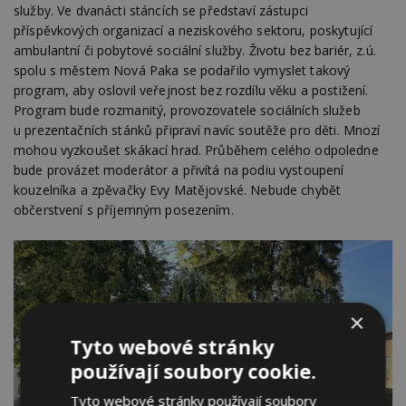
služby. Ve dvanácti stáncích se představí zástupci
příspěvkových organizací a neziskového sektoru, poskytující
ambulantní či pobytové sociální služby. Životu bez bariér, z.ú.
spolu s městem Nová Paka se podařilo vymyslet takový
program, aby oslovil veřejnost bez rozdílu věku a postižení.
Program bude rozmanitý, provozovatele sociálních služeb
u prezentačních stánků připraví navíc soutěže pro děti. Mnozí
mohou vyzkoušet skákací hrad. Průběhem celého odpoledne
bude provázet moderátor a přivítá na podiu vystoupení
kouzelníka a zpěvačky Evy Matějovské. Nebude chybět
občerstvení s příjemným posezením.
×
Tyto webové stránky
používají soubory cookie.
Tyto webové stránky používají soubory