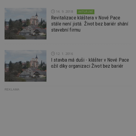
id
p
ú
14. 9. 2018
AKTUÁLNĚ
An
Revitalizace kláštera v Nové Pace
id
www.estav.cz
1 rok
T
stále není jistá. Život bez bariér shání
co
stavební firmu
po
vy
se
_hjFirstSeen
29
S
Hotjar Ltd
minut
je
.estav.cz
12. 1. 2016
54
ab
I stavba má duši - klášter v Nové Pace
sekund
sl
ce
ožil díky organizaci Život bez bariér
pr
po
N
ž
id
REKLAMA
i
_hjAbsoluteSessionInProgress
29
S
Hotjar Ltd
minut
je
.estav.cz
54
ab
sekund
sl
ce
pr
po
N
ž