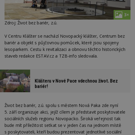
3×
Zdroj: Život bez bariér, z.ú.
V Centru Klášter se nachází Novopacký klášter, Centrum bez
bariér a objekt s půjčovnou pomůcek, které jsou spojeny
lesoparkem. Cestu k revitalizaci a obnovu těchto historických
staveb redakce ESTAV.cz a TZB-info sledovala.
Klášteru v Nové Pace vdechnou život. Bez
bariér!
Život bez bariér, z.ú. spolu s městem Nová Paka zde nyní
5. září organizuje akci, jejíž cílem je představit poskytovatele
sociálních služeb regionu Novopacko. Široká veřejnost tak
bude mít příležitost setkat se v jeden čas na jednom místě
s poskytovateli, kteří budou prezentovat jednotlivé sociální