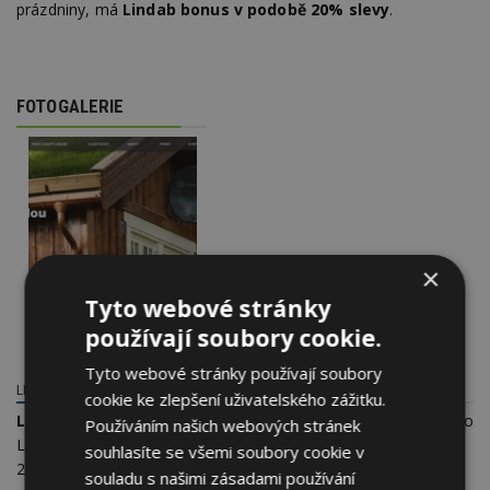
prázdniny, má
Lindab bonus v podobě 20% slevy
.
FOTOGALERIE
×
Tyto webové stránky
používají soubory cookie.
Tyto webové stránky používají soubory
LINDAB STŘEŠNÍ KRYTINY
cookie ke zlepšení uživatelského zážitku.
Lindab Sales CZ s.r.o.
Používáním našich webových stránek
Logistická 102
souhlasíte se všemi soubory cookie v
27351 Pavlov
souladu s našimi zásadami používání