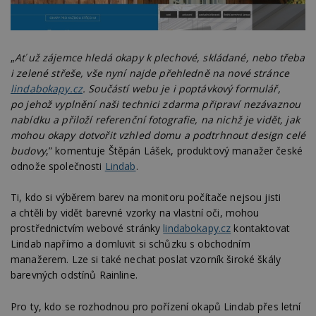
„
Ať už zájemce hledá okapy k plechové, skládané, nebo třeba
i zelené střeše, vše nyní najde přehledně na nové stránce
lindabokapy.cz
. Součástí webu je i poptávkový formulář,
po jehož vyplnění naši technici zdarma připraví nezávaznou
nabídku a přiloží referenční fotografie, na nichž je vidět, jak
mohou okapy dotvořit vzhled domu a podtrhnout design celé
budovy
,” komentuje Štěpán Lášek, produktový manažer české
odnože společnosti
Lindab
.
Ti, kdo si výběrem barev na monitoru počítače nejsou jisti
a chtěli by vidět barevné vzorky na vlastní oči, mohou
prostřednictvím webové stránky
lindabokapy.cz
kontaktovat
Lindab napřímo a domluvit si schůzku s obchodním
manažerem. Lze si také nechat poslat vzorník široké škály
barevných odstínů Rainline.
Pro ty, kdo se rozhodnou pro pořízení okapů Lindab přes letní