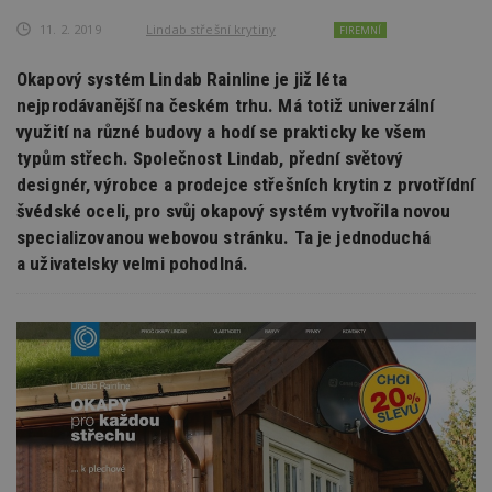
11. 2. 2019
Lindab střešní krytiny
FIREMNÍ
Okapový systém Lindab Rainline je již léta
nejprodávanější na českém trhu. Má totiž univerzální
využití na různé budovy a hodí se prakticky ke všem
typům střech. Společnost Lindab, přední světový
designér, výrobce a prodejce střešních krytin z prvotřídní
švédské oceli, pro svůj okapový systém vytvořila novou
specializovanou webovou stránku. Ta je jednoduchá
a uživatelsky velmi pohodlná.