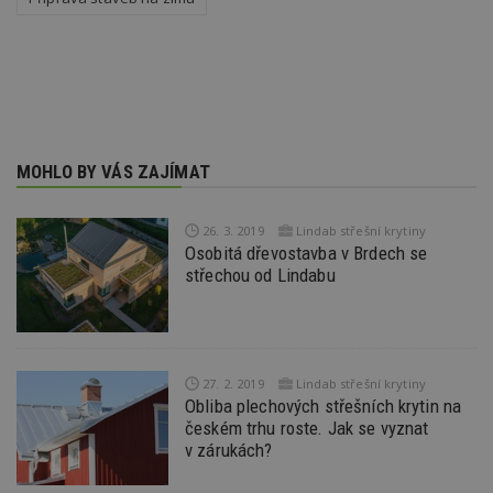
_dc_gtm_UA-53599847-1
.estav.cz
53
T
sekund
co
př
w
po
S
Go
da
kó
Po
lz
MOHLO BY VÁS ZAJÍMAT
z
nu
be
sk
26. 3. 2019
Lindab střešní krytiny
f
s
Osobitá dřevostavba v Brdech se
ná
střechou od Lindabu
je
kt
id
p
ú
An
27. 2. 2019
Lindab střešní krytiny
id
www.estav.cz
1 rok
T
co
Obliba plechových střešních krytin na
po
českém trhu roste. Jak se vyznat
vy
v zárukách?
se
_hjFirstSeen
29
S
Hotjar Ltd