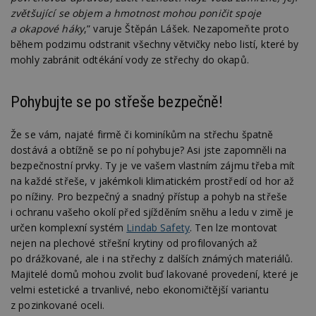
zvětšující se objem a hmotnost mohou poničit spoje
a okapové háky
,” varuje Štěpán Lášek. Nezapomeňte proto
během podzimu odstranit všechny větvičky nebo listí, které by
mohly zabránit odtékání vody ze střechy do okapů.
Pohybujte se po střeše bezpečně!
Že se vám, najaté firmě či kominíkům na střechu špatně
dostává a obtížně se po ní pohybuje? Asi jste zapomněli na
bezpečnostní prvky. Ty je ve vašem vlastním zájmu třeba mít
na každé střeše, v jakémkoli klimatickém prostředí od hor až
po nížiny. Pro bezpečný a snadný přístup a pohyb na střeše
i ochranu vašeho okolí před sjížděním sněhu a ledu v zimě je
určen komplexní systém
Lindab Safety
. Ten lze montovat
nejen na plechové střešní krytiny od profilovaných až
po drážkované, ale i na střechy z dalších známých materiálů.
Majitelé domů mohou zvolit buď lakované provedení, které je
velmi estetické a trvanlivé, nebo ekonomičtější variantu
z pozinkované oceli.