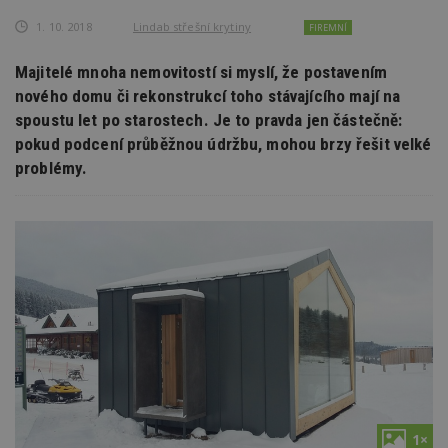
1. 10. 2018
Lindab střešní krytiny
FIREMNÍ
Majitelé mnoha nemovitostí si myslí, že postavením
nového domu či rekonstrukcí toho stávajícího mají na
spoustu let po starostech. Je to pravda jen částečně:
pokud podcení průběžnou údržbu, mohou brzy řešit velké
problémy.
1×