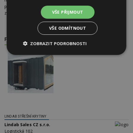
poskytuje Lindab nadstandardní záruku 15-30 let podle typu
VŠE PŘIJMOUT
zvolené povrchové úpravy.
VŠE ODMÍTNOUT
FOTOGALERIE
ZOBRAZIT PODROBNOSTI
Nezbytně
Výkonové
Soubory
nutné
soubory
cílení
soubory
Funkční soubory
Nezařazené
soubory
LINDAB STŘEŠNÍ KRYTINY
Lindab Sales CZ s.r.o.
Logistická 102