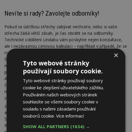
Nevíte si rady? Zavolejte odborníky!
Pokud se údržbou střechy zabývat nechcete, nebo si vaše
střecha žádá větší zásah, je čas obrátit se na odborníky.
Technické oddělení Lindabu vám poskytne nejen konzultace,
ale i nezávaznou cenovou kalkulaci – například v případě, že se
rozhodnete pro instalaci bezpečnostních prvků Lindab Safety.
×
Součástí servisu Lindabu je mj. úvodní návštěva vaší stavby,
Tyto webové stránky
návrh technického řešení, kladečský plán i doporučení
používají soubory cookie.
prověřené, certifikované montážní firmy. To vše bezplatně.
A když při prohlídce střechy před zimou zjistíte, že ani opravy
Tyto webové stránky používají soubory
či přidání bezpečnostních prvků už její stav výrazněji nezlepší,
cookie ke zlepšení uživatelského zážitku.
může vám přijít vhod současná
akční nabídka Lindabu.
Pokud
Používáním našich webových stránek
se rozhodnete pro zbrusu novou střechu, budete mít 30 %
souhlasíte se všemi soubory cookie v
2
zdarma. Při odběru nad 50 m
to platí pro všechny profilované
souladu s našimi zásadami používání
a drážkované střešní krytiny (Topline, Ideal, Mega, Goodlock,
souborů cookie.
Více informací
Seamline, SRP Click) i pro komplexní okapový systém Lindab
Rainline a Lindab Magestic. A k dodání prakticky ihned – takže
SHOW ALL PARTNERS
(1634) →
na zimu bude váš dům perfektně připraven. Na střešní krytiny