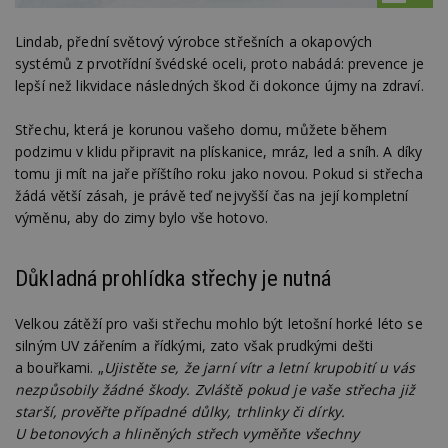
Lindab, přední světový výrobce střešních a okapových
systémů z prvotřídní švédské oceli, proto nabádá: prevence je
lepší než likvidace následných škod či dokonce újmy na zdraví.
Střechu, která je korunou vašeho domu, můžete během
podzimu v klidu připravit na plískanice, mráz, led a sníh. A díky
tomu ji mít na jaře příštího roku jako novou. Pokud si střecha
žádá větší zásah, je právě teď nejvyšší čas na její kompletní
výměnu, aby do zimy bylo vše hotovo.
Důkladná prohlídka střechy je nutná
Velkou zátěží pro vaši střechu mohlo být letošní horké léto se
silným UV zářením a řídkými, zato však prudkými dešti
a bouřkami. „
Ujistěte se, že jarní vítr a letní krupobití u vás
nezpůsobily žádné škody. Zvláště pokud je vaše střecha již
starší, prověřte případné důlky, trhlinky či dírky.
U betonových a hliněných střech vyměňte všechny