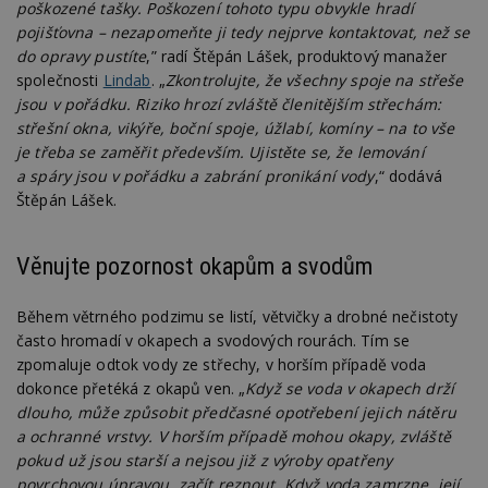
poškozené tašky. Poškození tohoto typu obvykle hradí
pojišťovna – nezapomeňte ji tedy nejprve kontaktovat, než se
do opravy pustíte
,” radí Štěpán Lášek, produktový manažer
společnosti
Lindab
. „
Zkontrolujte, že všechny spoje na střeše
jsou v pořádku. Riziko hrozí zvláště členitějším střechám:
střešní okna, vikýře, boční spoje, úžlabí, komíny – na to vše
je třeba se zaměřit především. Ujistěte se, že lemování
a spáry jsou v pořádku a zabrání pronikání vody
,“ dodává
Štěpán Lášek.
Věnujte pozornost okapům a svodům
Během větrného podzimu se listí, větvičky a drobné nečistoty
často hromadí v okapech a svodových rourách. Tím se
zpomaluje odtok vody ze střechy, v horším případě voda
dokonce přetéká z okapů ven. „
Když se voda v okapech drží
dlouho, může způsobit předčasné opotřebení jejich nátěru
a ochranné vrstvy. V horším případě mohou okapy, zvláště
pokud už jsou starší a nejsou již z výroby opatřeny
povrchovou úpravou, začít reznout. Když voda zamrzne, její