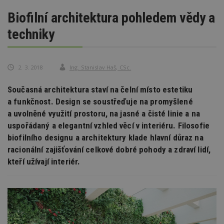
Biofilní architektura pohledem vědy a
techniky
2. 3. 2018
Ing. Stanislav Haš, CSc.
Současná architektura staví na čelní místo estetiku
a funkčnost. Design se soustřeďuje na promyšlené
a uvolněné využití prostoru, na jasné a čisté linie a na
uspořádaný a elegantní vzhled věcí v interiéru. Filosofie
biofilního designu a architektury klade hlavní důraz na
racionální zajišťování celkové dobré pohody a zdraví lidí,
kteří užívají interiér.