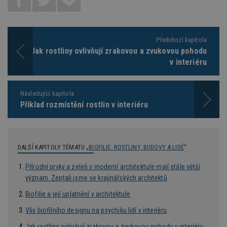
kt
id
p
ú
An
Předchozí kapitola
id
www.estav.cz
1 rok
T
Jak rostliny ovlivňují zrakovou a zvukovou pohodu
co
po
v interiéru
vy
se
_hjFirstSeen
29
S
Hotjar Ltd
Následující kapitola
minut
je
.estav.cz
54
ab
Příklad rozmístění rostlin v interiéru
sekund
sl
ce
pr
po
N
ž
DALŠÍ KAPITOLY TÉMATU „
BIOFILIE: ROSTLINY, BUDOVY A LIDÉ
“
id
i
Přírodní prvky a zeleň v moderní architektuře mají stále větší
_hjAbsoluteSessionInProgress
29
S
Hotjar Ltd
význam. Zeptali jsme se krajinářských architektů
minut
je
.estav.cz
54
ab
Biofilie a její uplatnění v architektuře
sekund
sl
ce
pr
Vliv biofilního designu na psychiku lidí v interiéru
po
N
Jak rostliny ovlivňují zrakovou a zvukovou pohodu v interiéru