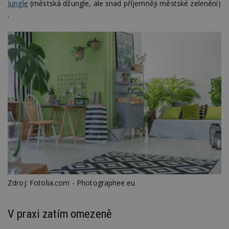
Jungle
(městská džungle, ale snad příjemněji městské zelenění)
.
Zdroj: Fotolia.com - Photographee.eu
V praxi zatím omezeně