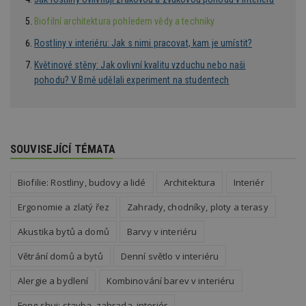
ž
id
Biofilní architektura pohledem vědy a techniky
i
Rostliny v interiéru: Jak s nimi pracovat, kam je umístit?
counter
www.estav.cz
29
T
minut
co
53
po
Květinové stěny: Jak ovlivní kvalitu vzduchu nebo naši
sekund
vy
pohodu? V Brně udělali experiment na studentech
se
__gfp_64b
1 rok
Je
Google LLC
so
.estav.cz
kt
sp
da
SOUVISEJÍCÍ TÉMATA
c
n
w
Biofilie: Rostliny, budovy a lidé
Architektura
Interiér
Ergonomie a zlatý řez
Zahrady, chodníky, ploty a terasy
Akustika bytů a domů
Barvy v interiéru
Název
Provider
/
Doména
Vyprší
Provider
/
Název
Vyprší
Popis
_hjSessionUser_170189
.estav.cz
1 rok
Provider
Doména
Větrání domů a bytů
Denní světlo v interiéru
Název
/
Vyprší
Popis
tu
.ih.adscale.de
11 měsíců
test
.m6r.eu
59
Pokud víte
Doména
Provider
/
Alergie a bydlení
Kombinování barev v interiéru
Název
Vyprší
4 týdny
Popis
minut
něco o tomto
Doména
54
souboru
_gid
1 den
Tento soubor
Google
Gdyn
1 rok
Gemius
sekund
cookie a jeho
Feng shui: stavba, zahrada, interiér
cookie nastavuje