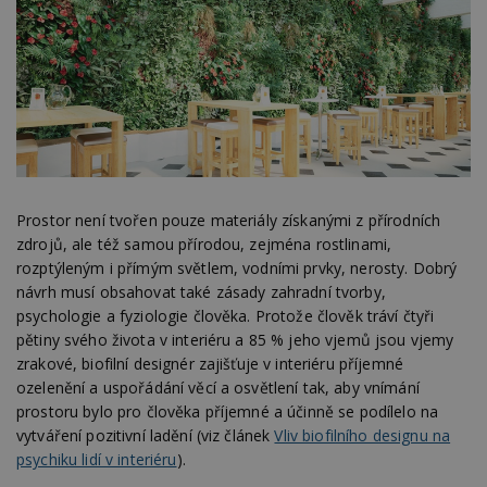
Prostor není tvořen pouze materiály získanými z přírodních
zdrojů, ale též samou přírodou, zejména rostlinami,
rozptýleným i přímým světlem, vodními prvky, nerosty. Dobrý
návrh musí obsahovat také zásady zahradní tvorby,
psychologie a fyziologie člověka. Protože člověk tráví čtyři
pětiny svého života v interiéru a 85 % jeho vjemů jsou vjemy
zrakové, biofilní designér zajišťuje v interiéru příjemné
ozelenění a uspořádání věcí a osvětlení tak, aby vnímání
prostoru bylo pro člověka příjemné a účinně se podílelo na
vytváření pozitivní ladění (viz článek
Vliv biofilního designu na
psychiku lidí v interiéru
).