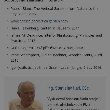
Patrick Blanc, The Vertical Garden, from Nature to the
Funkční soubory
Nezařazené
soubory
City, 2008, 2012
www.patricblancverticalgarden.com
Haike Falkenberg, Gärten in Häusern, 2011
James M. DelPrince, Interior Plantscaping, Principles and
Practices, 2013
Nezbytně nutné soubory
Gilkl Hale, Praktická příručka Feng-šuej, 2006
Výkonové soubory
Soubory cílení
Irene Schampaert, Juduth Baehner, Wonder Plants, 2. ed.,
2016
Funkční soubory
Nezařazené soubory
Igor Josifovic, Jzdith de Graaff, Urban Jungle, 5 ed., 2016
Nezbytně nutné soubory cookie umožňují základní
funkce webových stránek, jako je přihlášení
uživatele a správa účtu. Webové stránky nelze bez
nezbytně nutných souborů cookie správně
používat.
Ing. Stanislav Haš, CSc.
Provider
/
Název
Vyprší
P
Doména
Vystudoval Vysokou školu strojní
_hjIncludedInPageviewSample
2
T
Hotjar Ltd
a elektrotechnickou v Plzni
minuty
co
www.estav.cz