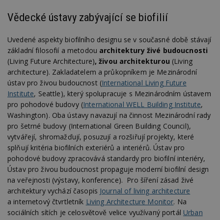
Vědecké ústavy zabývající se biofilií
Uvedené aspekty biofilního designu se v současné době stávají
základní filosofií a metodou
architektury živé budoucnosti
(Living Future Architecture)
, živou architekturou
(Living
architecture). Zakladatelem a průkopníkem je Mezinárodní
ústav pro živou budoucnost (
International Living Future
Institute
, Seattle), který spolupracuje s Mezinárodním ústavem
pro pohodové budovy (
International WELL Building Institute
,
Washington). Oba ústavy navazují na činnost Mezinárodní rady
pro šetrné budovy (International Green Building Council),
vytvářejí, shromažďují, posuzují a rozšiřují projekty, které
splňují kritéria biofilních exteriérů a interiérů. Ústav pro
pohodové budovy zpracovává standardy pro biofilní interiéry,
Ústav pro živou budoucnost propaguje moderní biofilní design
na veřejnosti (výstavy, konference). Pro šíření zásad živé
architektury vychází časopis
Journal of living architecture
a internetový čtvrtletník
Living Architecture Monitor
. Na
sociálních sítích je celosvětově velice využívaný portál
Urban