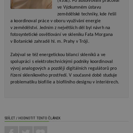
(VŠSE). Po absolvování pracoval
na
ab
ve Výzkumném ústavu
Ho
zd
zemědělské techniky, kde řešil
ná
a koordinoval práce v oboru využívání energie
z
vz
v zemědělství. Jedním z největších děl byl návrh na
d
l
fotosyntetické osvětlování ve skleníku Fata Morgana
z
v Botanické zahradě hl. m. Prahy v Tróji.
st
w
Zabýval se též energetickou bilancí skleníků a ve
_dc_gtm_UA-53599847-1
.estav.cz
53
T
sekund
co
spolupráci s elektrotechnickými podniky koordinoval
př
w
vývoj analogových a později digitálních regulátorů pro
po
řízení skleníkového prostředí. V současné době studuje
S
Go
problematiku biofilie a biofilního designu v interiérech.
da
kó
Po
lz
z
nu
be
sk
f
SDÍLET / HODNOTIT TENTO ČLÁNEK
s
ná
je
0