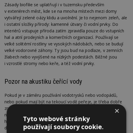
Zásady biofilie se uplatňují i v tuzemsku především
v exteriérech měst, kde se na mnoha místech mezi domy
vytvářejí zelené oázy klidu a uvolnění. Je to nejenom zeleň, ale
i ostatní složky přírody: kamenné útvary či vodní prvky. Do
interiérů vstupuje příroda zatím zpravidla pouze do vstupních
hal a atrií prodejních a komerčních organizací. Používají se
velké solitérní rostliny ve vysokých nádobách, nebo se budují
velké vodorovné záhony. Ty jsou buď na podlaze, v zemních
žlabech nebo vyvýšené na nízkých podestách. Běžné jsou
i vzrostlé stromy nebo keře, a též vodní prvky.
Pozor na akustiku čeřící vody
Pokud je v záměru používání vodotrysků nebo vodopádů,
nebo pokud mají být na tekoucí vodě peřeje, je třeba dobře
znát akustické vlastnosti prostoru, aby po výstavbě
×
nedocházelo v přilehlých pracovních prostorech k rušivému
Tyto webové stránky
hluku. Vodorovné záhony nebo prostory se stromy bývají
používají soubory cookie.
doplňovány sedacím nábytkem a stolky a slouží k odpočinku