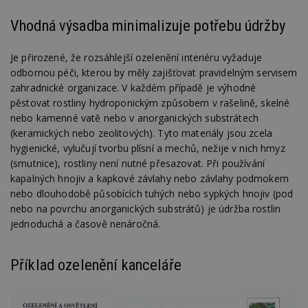
Vhodná výsadba minimalizuje potřebu údržby
Je přirozené, že rozsáhlejší ozelenění interiéru vyžaduje
odbornou péči, kterou by měly zajišťovat pravidelným servisem
zahradnické organizace. V každém případě je výhodné
pěstovat rostliny hydroponickým způsobem v rašelině, skelné
nebo kamenné vatě nebo v anorganických substrátech
(keramických nebo zeolitových). Tyto materiály jsou zcela
hygienické, vylučují tvorbu plísní a mechů, nežije v nich hmyz
(smutnice), rostliny není nutné přesazovat. Při používání
kapalných hnojiv a kapkové závlahy nebo závlahy podmokem
nebo dlouhodobě působících tuhých nebo sypkých hnojiv (pod
nebo na povrchu anorganických substrátů) je údržba rostlin
jednoduchá a časově nenáročná.
Příklad ozelenění kanceláře