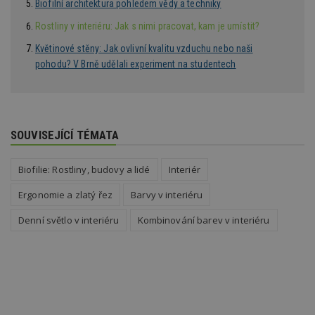
Biofilní architektura pohledem vědy a techniky
i
Rostliny v interiéru: Jak s nimi pracovat, kam je umístit?
_hjAbsoluteSessionInProgress
29
S
Hotjar Ltd
minut
je
.estav.cz
54
ab
Květinové stěny: Jak ovlivní kvalitu vzduchu nebo naši
sekund
sl
pohodu? V Brně udělali experiment na studentech
ce
pr
po
N
ž
id
i
SOUVISEJÍCÍ TÉMATA
counter
www.estav.cz
29
T
minut
co
53
po
Biofilie: Rostliny, budovy a lidé
Interiér
sekund
vy
se
Ergonomie a zlatý řez
Barvy v interiéru
__gfp_64b
1 rok
Je
Google LLC
so
.estav.cz
Denní světlo v interiéru
Kombinování barev v interiéru
kt
sp
da
c
n
w