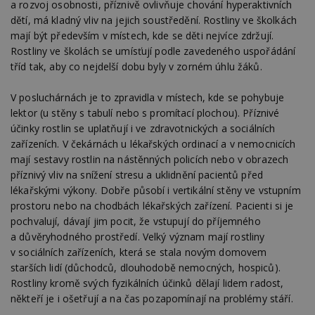
a rozvoj osobnosti, příznivě ovlivňuje chování hyperaktivních
dětí, má kladný vliv na jejich soustředění. Rostliny ve školkách
mají být především v místech, kde se děti nejvíce zdržují.
Rostliny ve školách se umísťují podle zavedeného uspořádání
tříd tak, aby co nejdelší dobu byly v zorném úhlu žáků.
V posluchárnách je to zpravidla v místech, kde se pohybuje
lektor (u stěny s tabulí nebo s promítací plochou). Příznivé
účinky rostlin se uplatňují i ve zdravotnických a sociálních
zařízeních. V čekárnách u lékařských ordinací a v nemocnicích
mají sestavy rostlin na nástěnných policích nebo v obrazech
příznivý vliv na snížení stresu a uklidnění pacientů před
lékařskými výkony. Dobře působí i vertikální stěny ve vstupním
prostoru nebo na chodbách lékařských zařízení. Pacienti si je
pochvalují, dávají jim pocit, že vstupují do příjemného
a důvěryhodného prostředí. Velký význam mají rostliny
v sociálních zařízeních, která se stala novým domovem
starších lidí (důchodců, dlouhodobě nemocných, hospiců).
Rostliny kromě svých fyzikálních účinků dělají lidem radost,
někteří je i ošetřují a na čas pozapomínají na problémy stáří.