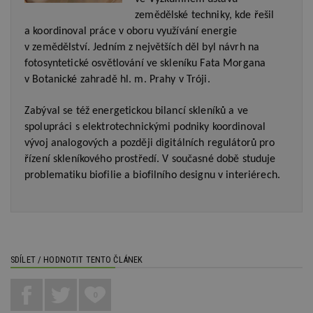
uživatele a správa účtu. Webové stránky nelze bez
zemědělské techniky, kde řešil
nezbytně nutných souborů cookie správně
používat.
a koordinoval práce v oboru využívání energie
v zemědělství. Jedním z největších děl byl návrh na
Provider
/
Název
Vyprší
P
Doména
fotosyntetické osvětlování ve skleníku Fata Morgana
v Botanické zahradě hl. m. Prahy v Tróji.
_hjIncludedInPageviewSample
2
T
Hotjar Ltd
minuty
co
www.estav.cz
na
Zabýval se též energetickou bilancí skleníků a ve
ab
Ho
spolupráci s elektrotechnickými podniky koordinoval
zd
ná
vývoj analogových a později digitálních regulátorů pro
z
řízení skleníkového prostředí. V současné době studuje
vz
d
problematiku biofilie a biofilního designu v interiérech.
l
z
st
w
_dc_gtm_UA-53599847-1
.estav.cz
53
T
sekund
co
př
w
SDÍLET / HODNOTIT TENTO ČLÁNEK
po
S
Go
0
da
kó