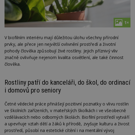
1×
V biofilním interiéru mají důležitou úlohu všechny přírodní
prvky, ale přece jen největší ovlivnění prostředí a životní
pohody člověka způsobují živé rostliny. Jejich příznivý vliv
značně ovlivňuje nejenom kvalita osvětlení, ale také činnost
člověka.
Rostliny patří do kanceláři, do škol, do ordinací
i domovů pro seniory
Četné vědecké práce přinášejí pozitivní poznatky o vlivu rostlin
ve školních zařízeních, v mateřských školkách i ve všeobecně
vzdělávacích nebo odborných školách. Biofilní prostředí vytváří
a upevňuje vztah dětí a žáků k přírodě, zvyšuje kulturu a živost
prostředí, působí na estetické cítění i na mentální vývoj