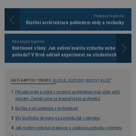
Po
lz
z
nu
Předchozí kapitola
be
Biofilní architektura pohledem vědy a techniky
sk
f
s
ná
je
Následující kapitola
kt
Květinové stěny: Jak ovlivní kvalitu vzduchu nebo naši
id
p
pohodu? V Brně udělali experiment na studentech
ú
An
id
www.estav.cz
1 rok
T
co
po
DALŠÍ KAPITOLY TÉMATU „
BIOFILIE: ROSTLINY, BUDOVY A LIDÉ
“
vy
se
Přírodní prvky a zeleň v moderní architektuře mají stále větší
_hjFirstSeen
29
S
Hotjar Ltd
význam. Zeptali jsme se krajinářských architektů
minut
je
.estav.cz
54
ab
Biofilie a její uplatnění v architektuře
sekund
sl
ce
pr
Vliv biofilního designu na psychiku lidí v interiéru
po
N
Jak rostliny ovlivňují zrakovou a zvukovou pohodu v interiéru
ž
id