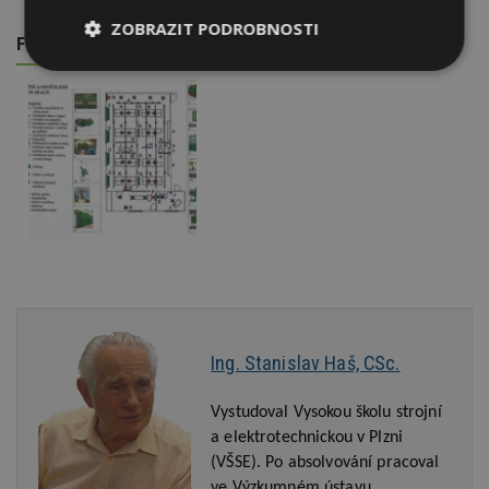
ZOBRAZIT PODROBNOSTI
FOTOGALERIE
Nezbytně
Výkonové
Soubory
nutné
soubory
cílení
soubory
Funkční soubory
Nezařazené
soubory
Ing. Stanislav Haš, CSc.
Nezbytně nutné soubory
Výkonové soubory
Soubory cílení
Vystudoval Vysokou školu strojní
Funkční soubory
Nezařazené soubory
a elektrotechnickou v Plzni
(VŠSE). Po absolvování pracoval
Nezbytně nutné soubory cookie umožňují základní
funkce webových stránek, jako je přihlášení
ve Výzkumném ústavu