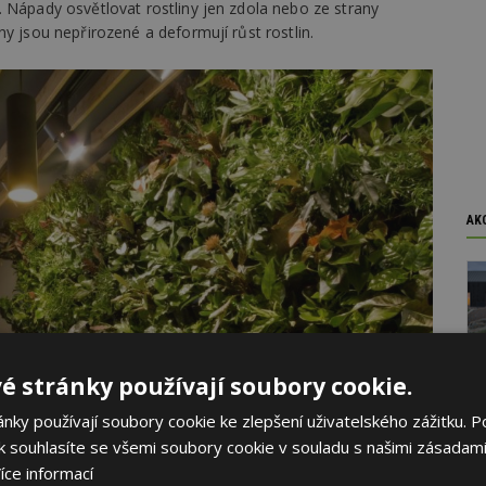
 Nápady osvětlovat rostliny jen zdola nebo ze strany
y jsou nepřirozené a deformují růst rostlin.
AK
é stránky používají soubory cookie.
ky používají soubory cookie ke zlepšení uživatelského zážitku. P
 souhlasíte se všemi soubory cookie v souladu s našimi zásadami
íce informací