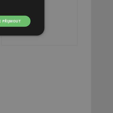
E PŘIJMOUT
Nezařazené
soubory
zařazené soubory
 a správa účtu.
aby informoval
zahrnut do