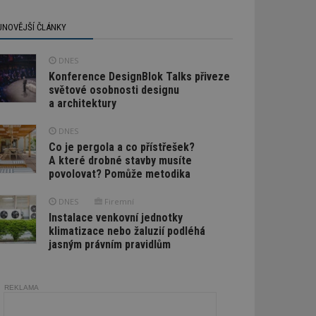
JNOVĚJŠÍ ČLÁNKY
DNES
Konference DesignBlok Talks přiveze
světové osobnosti designu
a architektury
DNES
Co je pergola a co přístřešek?
A které drobné stavby musíte
povolovat? Pomůže metodika
DNES
Firemní
Instalace venkovní jednotky
klimatizace nebo žaluzií podléhá
jasným právním pravidlům
REKLAMA