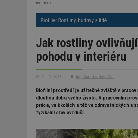
interiéru
Biofilie: Rostliny, budovy a lidé
Jak rostliny ovlivňu
pohodu v interiéru
21. 11. 2017
Ing. Stanislav Haš, CSc.
Biofilní prostředí je užitečné zvláště v praco
dlouhou dobu svého života. V pracovním pros
práce, ve školách a též ve zdravotnických a so
fyzikální stav ovzduší.