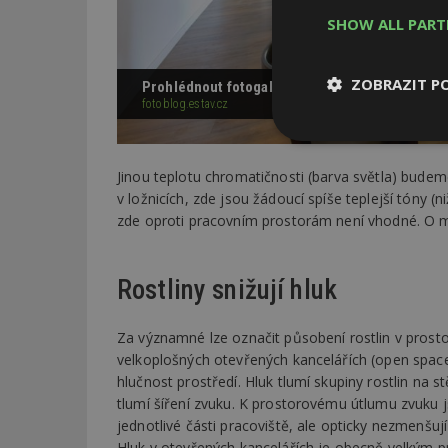
SHOW ALL PAR
ZOBRAZIT P
Prohlédnout fotogalerii
fotoblog.estav.cz
Nezbytně
nutné soubor
Jinou teplotu chromatičnosti (barva světla) budem
v ložnicích, zde jsou žádoucí spíše teplejší tóny (
zde oproti pracovním prostorám není vhodné. O m
Rostliny snižují hluk
Nezbytně nutné s
Za významné lze označit působení rostlin v prostor
Nezbytně nutné soubo
Webové stránky nelz
velkoplošných otevřených kancelářích (open space
hlučnost prostředí. Hluk tlumí skupiny rostlin na s
Název
tlumí šíření zvuku. K prostorovému útlumu zvuku j
jednotlivé části pracoviště, ale opticky nezmenšuj
_hjIncludedInPa
Hluk v otevřených kancelářích je obecně velkým p