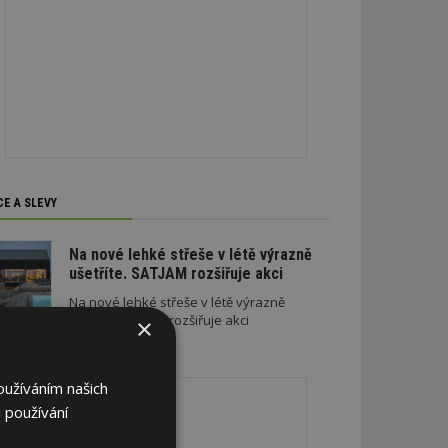
CE A SLEVY
Na nové lehké střeše v létě výrazně
ušetříte. SATJAM rozšiřuje akci
Na nové lehké střeše v létě výrazně
ušetříte. SATJAM rozšiřuje akci
×
REKLAMA
oužíváním našich
 používání