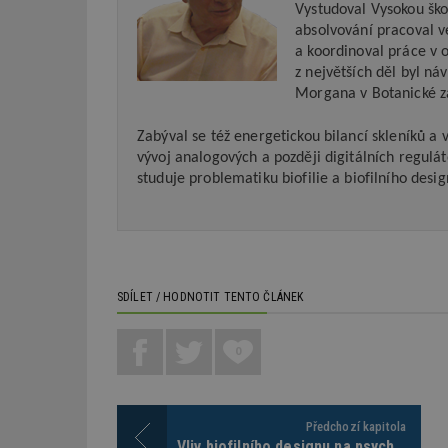
Vystudoval Vysokou škol
absolvování pracoval v
Název
Provider
Pr
a koordinoval práce v 
Název
Název
/
D
z největších děl byl ná
Název
_hjSessionUser_1
Doména
Morgana v Botanické za
test
.m
tu
_gid
CMID
Google
LLC
Gdyn
Zabýval se též energetickou bilancí skleníků a
mobile
ww
.estav.cz
vývoj analogových a později digitálních regulá
_ga
TDID
Google
studuje problematiku biofilie a biofilního desig
sssp_session
c
.e
LLC
.estav.cz
ui
VISITOR_INFO1_LI
cct
_hjSession_170189
Gtest
SDÍLET / HODNOTIT TENTO ČLÁNEK
uid
C
0
test_cookie
bm2uu
cct
Předchozí kapitola
id
ibbid
Vliv biofilního designu na psychiku lidí v interiéru