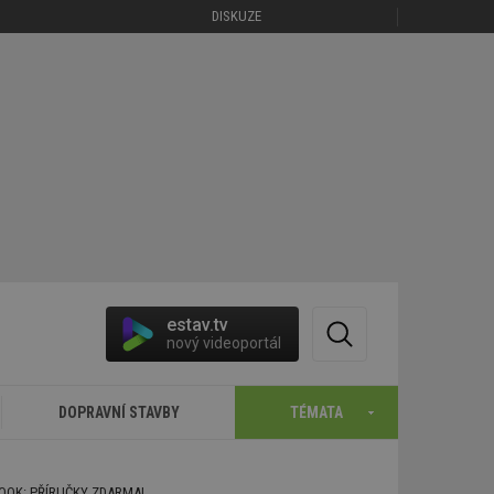
DISKUZE
estav.tv
nový videoportál
DOPRAVNÍ STAVBY
TÉMATA
BOOK: PŘÍRUČKY ZDARMA!