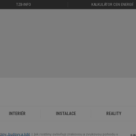
TZB-INFO
KALKULÁTOR CEN ENERGIÍ
INTERIÉR
INSTALACE
REALITY
stliny, budovy a lidé
Jak rostliny ovlivňují zrakovou a zvukovou pohodu v
E-