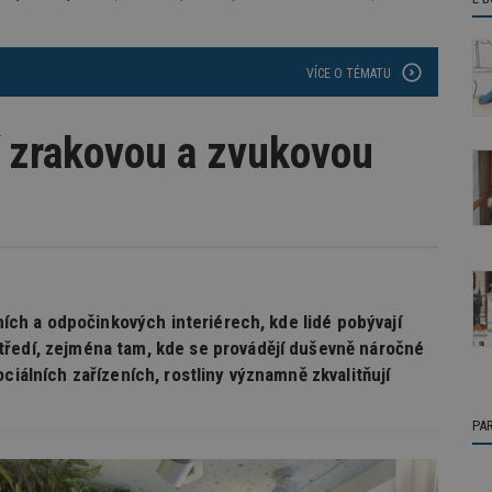
VÍCE O TÉMATU
jí zrakovou a zvukovou
vních a odpočinkových interiérech, kde lidé pobývají
tředí, zejména tam, kde se provádějí duševně náročné
ciálních zařízeních, rostliny významně zkvalitňují
PA