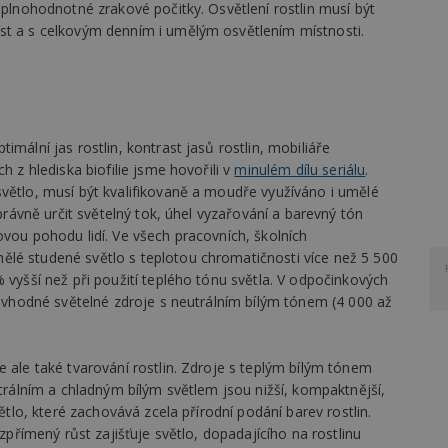
 plnohodnotné zrakové počitky. Osvětlení rostlin musí být
st a s celkovým denním i umělým osvětlením místnosti.
mální jas rostlin, kontrast jasů rostlin, mobiliáře
h z hlediska biofilie jsme hovořili v
minulém dílu seriálu
.
světlo, musí být kvalifikovaně a moudře využíváno i umělé
správně určit světelný tok, úhel vyzařování a barevný tón
ovou pohodu lidí. Ve všech pracovních, školních
lé studené světlo s teplotou chromatičnosti více než 5 500
 vyšší než při použití teplého tónu světla. V odpočinkových
ou vhodné světelné zdroje s neutrálním bílým tónem (4 000 až
e ale také tvarování rostlin. Zdroje s teplým bílým tónem
utrálním a chladným bílým světlem jsou nižší, kompaktnější,
větlo, které zachovává zcela přírodní podání barev rostlin.
Vzpřímený růst zajišťuje světlo, dopadajícího na rostlinu