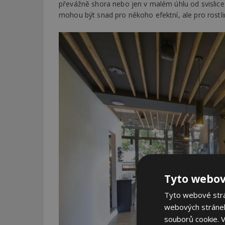
převážně shora nebo jen v malém úhlu od svislice.
mohou být snad pro někoho efektní, ale pro rostlin
Tyto webov
Tyto webové strán
webových stránek
souborů cookie.
V