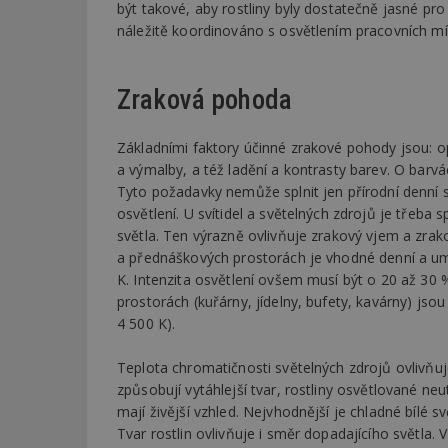
být takové, aby rostliny byly dostatečně jasné pro
náležitě koordinováno s osvětlením pracovních mí
Zraková pohoda
Základními faktory účinné zrakové pohody jsou: opti
a výmalby, a též ladění a kontrasty barev. O barvác
Tyto požadavky nemůže splnit jen přírodní denní 
osvětlení. U svítidel a světelných zdrojů je třeba 
světla. Ten výrazně ovlivňuje zrakový vjem a zrak
a přednáškových prostorách je vhodné denní a umě
K. Intenzita osvětlení ovšem musí být o 20 až 30 %
prostorách (kuřárny, jídelny, bufety, kavárny) js
4 500 K).
Teplota chromatičnosti světelných zdrojů ovlivňuj
způsobují vytáhlejší tvar, rostliny osvětlované ne
mají živější vzhled. Nejvhodnější je chladné bílé s
Tvar rostlin ovlivňuje i směr dopadajícího světla. 