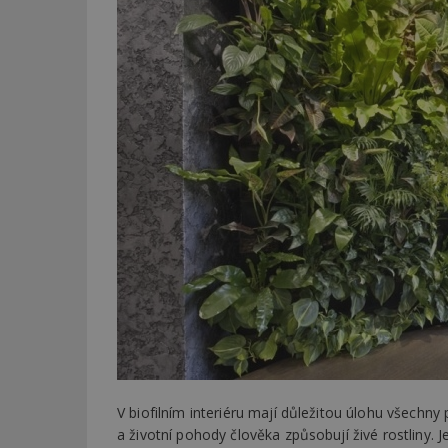
V biofilním interiéru mají důležitou úlohu všechny p
a životní pohody člověka způsobují živé rostliny. Je