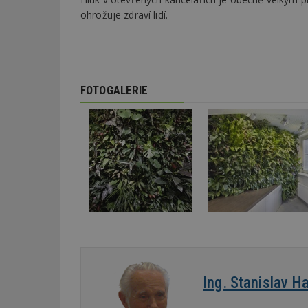
ohrožuje zdraví lidí.
_dc_gtm_UA-53599
FOTOGALERIE
id
_hjFirstSeen
_hjAbsoluteSessi
counter
Ing. Stanislav H
__gfp_64b