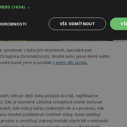
TNERS
(1634) →
ODROBNOSTI
VŠE ODMÍTNOUT
VŠ
Výkonové
Soubory cílení
Funkční
y
soubory
soubory
e vyžadovat v bytových interiérech, speciálně pak
nižší teplota chromatičnosti). Modré nebo jasné denní světlo
odré barvě jsme si povídali
v jiném dílu seriálu
.
oubory
Výkonové soubory
Soubory cílení
Funkční soubory
Ne
ách, kde po delší dobu pobývá více lidí, například ve
ry cookie umožňují základní funkce webových stránek, jako je přihlášení uživatele
e bez nezbytně nutných souborů cookie správně používat.
). Zde je nesmírně užitečná schopnost rostlin snižovat
těnách, kde snižují odraz zvukových vln a v prostoru, kde
Provider
/
Vyprší
Popis
Doména
sou vhodné průhledové rostlinné stěny, které oddělují
í prostor a umožňují zrakový kontakt všech lidí v místnosti.
geviewSample
2
Tento soubor cookie je nastaven tak, 
Hotjar Ltd
minuty
Hotjar o tom, zda je tento návštěvník 
www.estav.cz
roblémem, který snižuje intenzitu práce a dlouhodobě