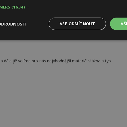
řípadně rozlité vody, které se musíme zbavit co
TNERS
(1634) →
 nebo za použití suchých hadrů, tak aby nedošlo k poničení
již vyschne samovolně. Dále je koberec náchylný na
vi (většinou komerční výstavba). Z tohoto důvodu je dobré
ODROBNOSTI
VŠE ODMÍTNOUT
VŠ
 zbaví nečistot a zamezí jejich dalšímu roznášení.
Výkonové
Soubory cílení
Funkční
y
soubory
soubory
dále již volíme pro nás nejvhodnější materiál vlákna a typ
oubory
Výkonové soubory
Soubory cílení
Funkční soubory
Ne
ry cookie umožňují základní funkce webových stránek, jako je přihlášení uživatele
e bez nezbytně nutných souborů cookie správně používat.
Provider
/
Vyprší
Popis
Doména
geviewSample
2
Tento soubor cookie je nastaven tak, 
Hotjar Ltd
minuty
Hotjar o tom, zda je tento návštěvník 
www.estav.cz