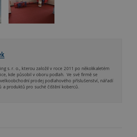
ovider
/
Provider
/
Doména
Vyprší
Vyprší
Popis
oména
Vyprší
Provider
Popis
/
Vyprší
Popis
70189
.estav.cz
1 rok
Doména
6r.eu
59 minut
Pokud víte něco o tomto souboru cookie a jeho použití,
.ih.adscale.de
11 měsíců 4 týdny
54 sekund
specifické pro konkrétní web, přidejte své příspěvky.
1 den
Tento soubor cookie nastavuje Google Analytics. Ukládá a aktualizuje 
1 rok
Tyto soubory cookie jsou spojeny s reklam
Casale Media
pro každou navštívenou stránku a slouží k počítání a sledování zobrazen
produktů, na které se uživatelé dívali.
Inc.
1 rok
w.estav.cz
2 měsíce 4
Gemius
Slouží k zapamatování předvolby mobilního zobrazení
.casalemedia.com
týdny
.hit.gemius.pl
2 roky
Tento název souboru cookie je spojen s Google Universal Analytics - c
1 rok
Tento soubor cookie provádí informace o t
The Trade Desk
ek
stav.cz
30 minut
.creative-serving.com
Session pro výdej reklamy při přechodu ze seznam.cz d
1 rok 3 týdny
aktualizace běžněji používané analytické služby Google. Tento soubor c
uživatel používá web, a jakoukoli reklamu, 
Inc.
rozlišení jedinečných uživatelů přiřazením náhodně vygenerovaného čí
uživatel mohl vidět před návštěvou uvede
.adsrvr.org
.toplist.cz
Zavřením prohlížeč
identifikátoru klienta. Je součástí každého požadavku na stránku na webu
ing s. r. o., kterou založil v roce 2011 po několikaletém
údajů o návštěvnících, relacích a kampaních pro analytické přehledy w
VE
5 měsíců 4
Tento soubor cookie nastavuje Youtube ke 
Google LLC
.m6r.eu
2 měsíce 4 týdny
lice, kde působil v oboru podlah. Ve své firmě se
týdny
uživatelských předvoleb pro videa Youtube
.youtube.com
může také určit, zda návštěvník webu použ
velkoobchodní prodej podlahového příslušenství, nářadí
.estav.cz
29 minut 54 sekun
starou verzi rozhraní Youtube.
ů a produktů pro suché čištění koberců.
1 týden
Gemius
.adform.net
2 měsíce
Tento soubor cookie poskytuje jednoznačn
.hit.gemius.pl
strojově generované ID uživatele a shromaž
aktivitě na webu. Tato data mohou být odesl
1 měsíc
Adform
hlášení třetí straně.
.adform.net
14 minut
Tento soubor cookie nastavuje společnost D
Google LLC
.go.eu.bbelements.com
54 sekund
vlastní společnost Google), aby zjistila, zda 
2 měsíce 4 týdny
.doubleclick.net
návštěvníka webu podporuje soubory cooki
.adscale.de
11 měsíců 4 týdny
.m6r.eu
2 měsíce 4
Tento soubor cookie se používá k cílení, ana
týdny
reklamních kampaní v sadě DoubleClick / G
.bbelements.com
2 měsíce 4 týdny