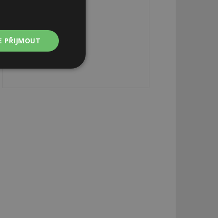
E PŘIJMOUT
Nezařazené
soubory
zařazené soubory
 a správa účtu.
aby informoval
zahrnut do