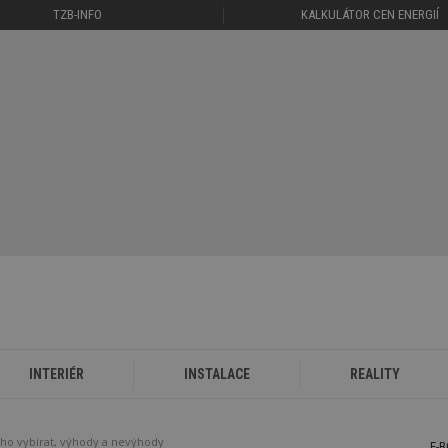
TZB-INFO
KALKULÁTOR CEN ENERGIÍ
INTERIÉR
INSTALACE
REALITY
eho vybírat, výhody a nevýhody
E-