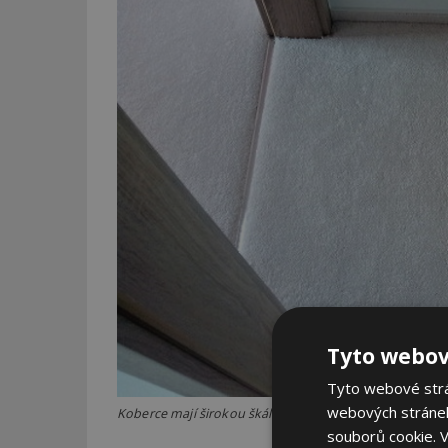
Tyto webov
Tyto webové strán
webových stránek
Koberce mají širokou škálu vzorů a barev. Koberce lze 
souborů cookie.
V