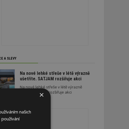
CE A SLEVY
Na nové lehké střeše v létě výrazně
ušetříte. SATJAM rozšiřuje akci
Na nové lehké střeše v létě výrazně
ušetříte. SATJAM rozšiřuje akci
×
REKLAMA
oužíváním našich
 používání