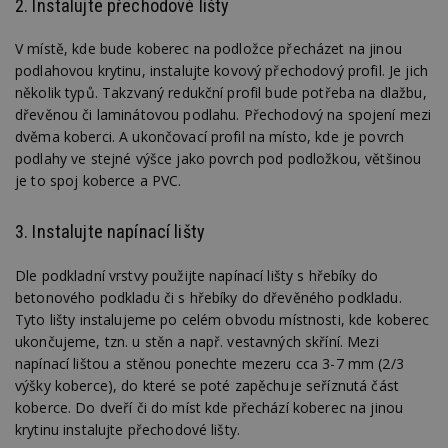
2. Instalujte přechodové lišty
V místě, kde bude koberec na podložce přecházet na jinou
podlahovou krytinu, instalujte kovový přechodový profil. Je jich
několik typů. Takzvaný redukční profil bude potřeba na dlažbu,
dřevěnou či laminátovou podlahu. Přechodový na spojení mezi
dvěma koberci. A ukončovací profil na místo, kde je povrch
podlahy ve stejné výšce jako povrch pod podložkou, většinou
je to spoj koberce a PVC.
3. Instalujte napínací lišty
Dle podkladní vrstvy použijte napínací lišty s hřebíky do
betonového podkladu či s hřebíky do dřevěného podkladu.
Tyto lišty instalujeme po celém obvodu místnosti, kde koberec
ukončujeme, tzn. u stěn a např. vestavných skříní. Mezi
napínací lištou a stěnou ponechte mezeru cca 3-7 mm (2/3
výšky koberce), do které se poté zapěchuje seříznutá část
koberce. Do dveří či do míst kde přechází koberec na jinou
krytinu instalujte přechodové lišty.