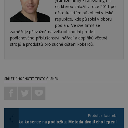
Jednatel firmy ProFlooring s. r.
da
o., kterou založil v roce 2011 po
kó
Po
několikaletém působení v Irské
lz
z
republice, kde působil v oboru
nu
podlah. Ve své firmě se
be
sk
zaměřuje převážně na velkoobchodní prodej
f
podlahového příslušenství, nářadí a doplňků včetně
s
ná
strojů a produktů pro suché čištění koberců.
je
kt
id
p
ú
An
id
www.estav.cz
1 rok
T
co
SDÍLET / HODNOTIT TENTO ČLÁNEK
po
vy
se
0
_hjFirstSeen
29
S
Hotjar Ltd
minut
je
.estav.cz
54
ab
sekund
sl
ce
Předchozí kapitola
pr
Pokládka koberce na podložku: Metoda dvojitého lepení
po
N