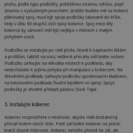
pruhu, podle typu podložky, potištěnou stranou vzhůru, popř.
stranou s vyztuženým povrchem. Jestliže budete mít na koberci
plánovaný spoj, musí být spoje podložky takzvaně do kříže,
tedy v úhlu 90 stupňů vůči spoji koberce. Spoj mezi díly
koberce by zároveň měl být nejlépe v místech s malým
pohybem osob.
Podložka se instalujte po celé ploše, těsně k napínacím lištám
a profilům, taktéž na sraz, veškeré přesahy odřízněte nožem.
Podložku zafixujte na několika místech k podkladu, aby
nedocházelo k jejímu pohybu při manipulaci s kobercem. Na
dřevěném podkladu zafixujte podložku sponkovacím kladivem,
na betonovém podkladu fixační lepidlem ve spreji. Spoje
podložky je vhodné přelepit páskou Duck Tape.
5. Instalujte koberec
Koberec rozprostřete v místnosti, abyste měli dostatečný
přesah kolem všech stěn. Poté zařízněte koberec na jedné,
kratší straně místnosti. Koberec neřežte přesně ke zdi, ale