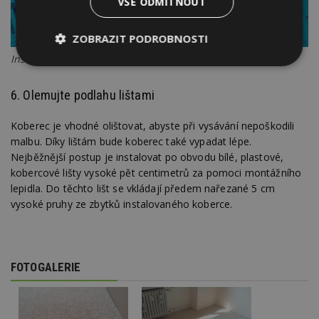
VŠE ODMÍTNOUT
ZOBRAZIT PODROBNOSTI
Instalujte podložku
Nezbytně
Výkonové
Soubory
nutné
soubory
cílení
soubory
6. Olemujte podlahu lištami
Koberec je vhodné olištovat, abyste při vysávání nepoškodili
malbu. Díky lištám bude koberec také vypadat lépe.
Funkční soubory
Nezařazené
Nejběžnější postup je instalovat po obvodu bílé, plastové,
soubory
kobercové lišty vysoké pět centimetrů za pomoci montážního
lepidla. Do těchto lišt se vkládají předem nařezané 5 cm
vysoké pruhy ze zbytků instalovaného koberce.
Nezbytně nutné soubory
FOTOGALERIE
Výkonové soubory
Soubory cílení
Funkční soubory
Nezařazené soubory