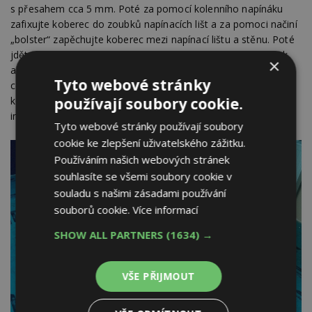
s přesahem cca 5 mm. Poté za pomocí kolenního napínáku
zafixujte koberec do zoubků napínacích lišt a za pomoci načiní
„bolster“ zapěchujte koberec mezi napínací lištu a stěnu. Poté
jděte na opačný konec místnosti a opakujte celý postup, tak
×
aby došlo k přiměřenému vypnutí koberce. Následně opakujte
Tyto webové stránky
celý postup na zbývajících stranách koberce. Spojované části
používají soubory cookie.
koberce seřízněte na rovno, sesaďte k sobě a při hobby
instalaci podlepte lepidlem ve spreji F.599
Tyto webové stránky používají soubory
cookie ke zlepšení uživatelského zážitku.
Používáním našich webových stránek
souhlasíte se všemi soubory cookie v
souladu s našimi zásadami používání
souborů cookie.
Více informací
SHOW ALL PARTNERS
(1634) →
VŠE PŘIJMOUT