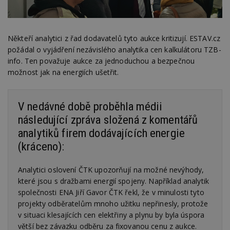
Někteří analytici z řad dodavatelů tyto aukce kritizují. ESTAV.cz
požádal o vyjádření nezávislého analytika cen kalkulátoru TZB-
info. Ten považuje aukce za jednoduchou a bezpečnou
možnost jak na energiích ušetřit.
V nedávné době proběhla médii
následující zpráva složená z komentářů
analytiků firem dodávajících energie
(kráceno):
Analytici oslovení ČTK upozorňují na možné nevýhody,
které jsou s dražbami energií spojeny. Například analytik
společnosti ENA Jiří Gavor ČTK řekl, že v minulosti tyto
projekty odběratelům mnoho užitku nepřinesly, protože
v situaci klesajících cen elektřiny a plynu by byla úspora
větší bez závazku odběru za fixovanou cenu z aukce.