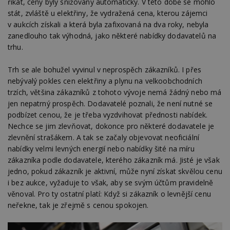
říkat, ceny byly snižovány automaticky. V této době se mohlo
stát, zvláště u elektřiny, že vydražená cena, kterou zájemci
v aukcích získali a která byla zafixovaná na dva roky, nebyla
zanedlouho tak výhodná, jako některé nabídky dodavatelů na
trhu.
Trh se ale bohužel vyvinul v neprospěch zákazníků. I přes
nebývalý pokles cen elektřiny a plynu na velkoobchodních
trzích, většina zákazníků z tohoto vývoje nemá žádný nebo má
jen nepatrný prospěch. Dodavatelé poznali, že není nutné se
podbízet cenou, že je třeba vyzdvihovat přednosti nabídek.
Nechce se jim zlevňovat, dokonce pro některé dodavatele je
zlevnění strašákem. A tak se začaly objevovat neoficiální
nabídky velmi levných energií nebo nabídky šité na míru
zákazníka podle dodavatele, kterého zákazník má. Jisté je však
jedno, pokud zákazník je aktivní, může nyní získat skvělou cenu
i bez aukce, vyžaduje to však, aby se svým účtům pravidelně
věnoval. Pro ty ostatní platí: Když si zákazník o levnější cenu
neřekne, tak je zřejmě s cenou spokojen.