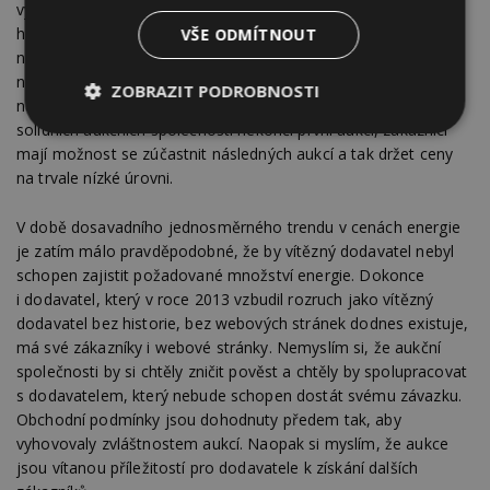
vysokým cenám na trhu má zákazník možnost ušetřit tisíce,
hlavně za dodávky plynu. To, že aukce se zúčastňují pouze
VŠE ODMÍTNOUT
někteří dodavatelé, ještě nedokazuje, že tito dodavatelé
nejsou schopni nabídnout podobné ceny, jaké by byly
ZOBRAZIT PODROBNOSTI
nabídnuty v případě účasti všech dodavatelů. Navíc nabídky
solidních aukčních společností nekončí první aukcí, zákazníci
Nezbytně
Výkonové
Soubory
nutné
soubory
cílení
mají možnost se zúčastnit následných aukcí a tak držet ceny
soubory
na trvale nízké úrovni.
V době dosavadního jednosměrného trendu v cenách energie
je zatím málo pravděpodobné, že by vítězný dodavatel nebyl
Funkční soubory
Nezařazené
soubory
schopen zajistit požadované množství energie. Dokonce
i dodavatel, který v roce 2013 vzbudil rozruch jako vítězný
dodavatel bez historie, bez webových stránek dodnes existuje,
má své zákazníky i webové stránky. Nemyslím si, že aukční
společnosti by si chtěly zničit pověst a chtěly by spolupracovat
s dodavatelem, který nebude schopen dostát svému závazku.
Obchodní podmínky jsou dohodnuty předem tak, aby
Nezbytně nutné soubory
vyhovovaly zvláštnostem aukcí. Naopak si myslím, že aukce
Výkonové soubory
Soubory cílení
jsou vítanou příležitostí pro dodavatele k získání dalších
Funkční soubory
Nezařazené soubory