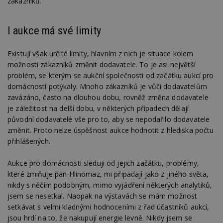
zákazníků.
Nezbytně nutné soubory cookie umožňují základní
funkce webových stránek, jako je přihlášení
I aukce má své limity
uživatele a správa účtu. Webové stránky nelze bez
nezbytně nutných souborů cookie správně
používat.
Existují však určité limity, hlavním z nich je situace kolem
možnosti zákazníků změnit dodavatele. To je asi největší
Provider
/
Název
Vyprší
P
Doména
problém, se kterým se aukční společnosti od začátku aukcí pro
domácností potýkaly. Mnoho zákazníků je vůči dodavatelům
_hjIncludedInPageviewSample
2
T
Hotjar Ltd
minuty
co
www.estav.cz
zavázáno, často na dlouhou dobu, rovněž změna dodavatele
na
je záležitost na delší dobu, v některých případech dělají
ab
Ho
původní dodavatelé vše pro to, aby se nepodařilo dodavatele
zd
ná
změnit. Proto nelze úspěšnost aukce hodnotit z hlediska počtu
z
přihlášených.
vz
d
l
Aukce pro domácnosti sleduji od jejich začátku, problémy,
z
st
které zmiňuje pan Hlinomaz, mi připadají jako z jiného světa,
w
nikdy s něčím podobným, mimo vyjádření některých analytiků,
_dc_gtm_UA-53599847-1
.estav.cz
53
T
jsem se nesetkal. Naopak na výstavách se mám možnost
sekund
co
př
setkávat s velmi kladnými hodnoceními z řad účastníků aukcí,
w
jsou hrdí na to, že nakupují energie levně. Nikdy jsem se
po