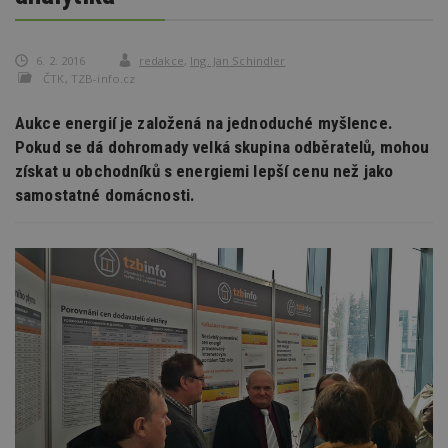
6. 2. 2016
redakce
,
Ing. Jan Schindler
ČTK, TZB-info.cz
Aukce energií je založená na jednoduché myšlence.
Pokud se dá dohromady velká skupina odběratelů, mohou
získat u obchodníků s energiemi lepší cenu než jako
samostatné domácnosti.