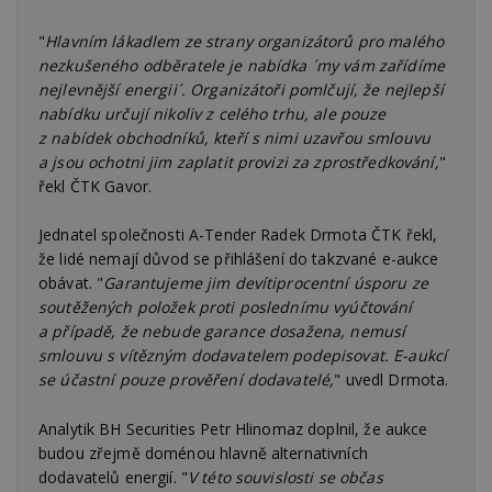
"
Hlavním lákadlem ze strany organizátorů pro malého
nezkušeného odběratele je nabídka ´my vám zařídíme
nejlevnější energii´. Organizátoři pomlčují, že nejlepší
nabídku určují nikoliv z celého trhu, ale pouze
z nabídek obchodníků, kteří s nimi uzavřou smlouvu
a jsou ochotni jim zaplatit provizi za zprostředkování,
"
řekl ČTK Gavor.
Jednatel společnosti A-Tender Radek Drmota ČTK řekl,
že lidé nemají důvod se přihlášení do takzvané e-aukce
obávat. "
Garantujeme jim devítiprocentní úsporu ze
soutěžených položek proti poslednímu vyúčtování
a případě, že nebude garance dosažena, nemusí
smlouvu s vítězným dodavatelem podepisovat. E-aukcí
se účastní pouze prověření dodavatelé,
" uvedl Drmota.
Analytik BH Securities Petr Hlinomaz doplnil, že aukce
budou zřejmě doménou hlavně alternativních
dodavatelů energií. "
V této souvislosti se občas