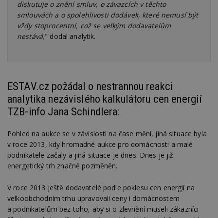
diskutuje o znění smluv, o závazcích v těchto
smlouvách a o spolehlivosti dodávek, které nemusí být
vždy stoprocentní, což se velkým dodavatelům
nestává,
" dodal analytik.
ESTAV.cz požádal o nestrannou reakci
analytika nezávislého kalkulátoru cen energií
TZB-info Jana Schindlera:
Pohled na aukce se v závislosti na čase mění, jiná situace byla
v roce 2013, kdy hromadné aukce pro domácnosti a malé
podnikatele začaly a jiná situace je dnes. Dnes je již
energetický trh značně pozměněn.
V roce 2013 ještě dodavatelé podle poklesu cen energií na
velkoobchodním trhu upravovali ceny i domácnostem
a podnikatelům bez toho, aby si o zlevnění museli zákazníci