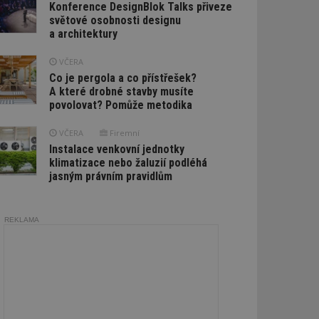
Konference DesignBlok Talks přiveze
světové osobnosti designu
a architektury
VČERA
Co je pergola a co přístřešek?
A které drobné stavby musíte
povolovat? Pomůže metodika
VČERA
Firemní
Instalace venkovní jednotky
klimatizace nebo žaluzií podléhá
jasným právním pravidlům
REKLAMA