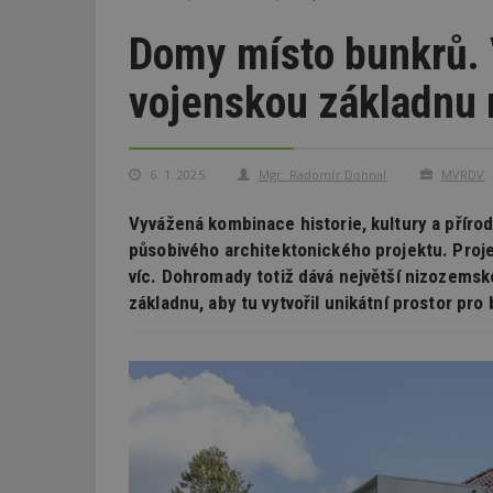
Domy místo bunkrů. 
vojenskou základnu n
6. 1. 2025
Mgr. Radomír Dohnal
MVRDV
Vyvážená kombinace historie, kultury a přírod
působivého architektonického projektu. Pro
víc. Dohromady totiž dává největší nizozemsko
základnu, aby tu vytvořil unikátní prostor pro 