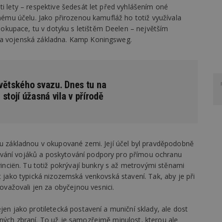
ti lety – respektive šedesát let před vyhlášením oné
inému účelu. Jako přirozenou kamufláž ho totiž využívala
kupace, tu v dotyku s letištěm Deelen – největším
la vojenská základna. Kamp Koningsweg.
sovětského svazu. Dnes tu na
stojí úžasná vila v přírodě
ou základnou v okupované zemi. Její účel byl pravděpodobně
ování vojáků a poskytování podpory pro přímou ochranu
ovinciën. Tu totiž pokrývají bunkry s až metrovými stěnami
t jako typická nizozemská venkovská stavení. Tak, aby je při
ažovali jen za obyčejnou vesnici.
jen jako protiletecká postavení a muniční sklady, ale dost
čných zbraní. To už je samozřejmě minulost, kterou ale