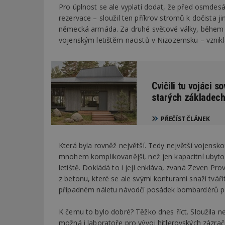
Pro úplnost se ale vyplatí dodat, že před osmdesá
rezervace – sloužil ten příkrov stromů k dočista j
německá armáda. Za druhé světové války, během o
vojenským letištěm nacistů v Nizozemsku – vznik
Cvičili tu vojáci 
starých základech 
PŘEČÍST ČLÁNEK
Která byla rovněž největší. Tedy největší vojensk
mnohem komplikovanější, než jen kapacitní ubyt
letiště. Dokládá to i její enkláva, zvaná Zeven Pr
z betonu, které se ale svými konturami snaží tváři
případném náletu návodčí posádek bombardérů pov
K čemu to bylo dobré? Těžko dnes říct. Sloužila ne
možná i laboratoře pro vývoj hitlerovských zázra