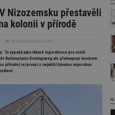
V Nizozemsku přestavěli
a kolonii v přírodě
Daria Scagliola, Jannes Linders
y. To vypadá jako lákavé ingredience pro vznik
jekt Buitenplaats Koningsweg ale překvapuje mnohem
u přírodní rezervaci s největší bývalou vojenskou
bydlení.
NE