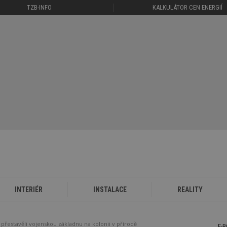
TZB-INFO
KALKULÁTOR CEN ENERGIÍ
INTERIÉR
INSTALACE
REALITY
řestavěli vojenskou základnu na kolonii v přírodě
E-