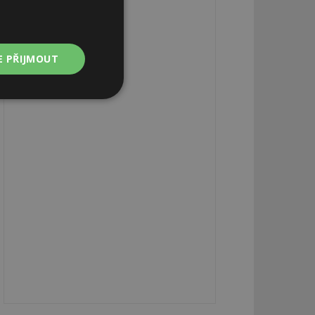
E PŘIJMOUT
Nezařazené
soubory
zařazené soubory
 a správa účtu.
aby informoval
zahrnut do