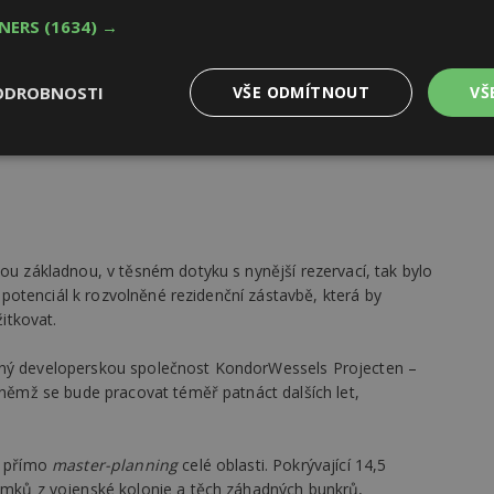
TNERS
(1634) →
ODROBNOSTI
VŠE ODMÍTNOUT
VŠ
Výkonové
Soubory cílení
Funkční
y
soubory
soubory
kou základnou, v těsném dotyku s nynější rezervací, tak bylo
ký potenciál k rozvolněné rezidenční zástavbě, která by
žitkovat.
oubory
Výkonové soubory
Soubory cílení
Funkční soubory
Ne
aný developerskou společnost KondorWessels Projecten –
ry cookie umožňují základní funkce webových stránek, jako je přihlášení uživatele
e bez nezbytně nutných souborů cookie správně používat.
a němž se bude pracovat téměř patnáct dalších let,
Provider
/
Vyprší
Popis
Doména
e přímo
master-planning
celé oblasti. Pokrývající 14,5
geviewSample
2
Tento soubor cookie je nastaven tak, 
Hotjar Ltd
domků z vojenské kolonie a těch záhadných bunkrů,
minuty
Hotjar o tom, zda je tento návštěvník 
www.estav.cz