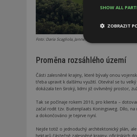
SHOW ALL PAR
ZOBRAZIT P
Foto: Daria Scagliola, Jannes Linders
Nezbytně
nutné soubor
Proměna rozsáhlého území
Části zalesněné krajiny, které bývaly onou vojens
třeba upravit k dalšímu využití. Otevíral se tu vel
dokázala ten široký, lidmi již ovlivněný prostor, zu
Nezbytně nutné s
Tak se počínaje rokem 2010, pro klienta – dotov
Nezbytně nutné soubo
Webové stránky nelz
začal rodit tzv. Buitenplaats Koningsweg. Dílo, n
a dokončováno je teprve nyní.
Název
Nejde totiž o jednoduchý architektonický plán, al
_hjIncludedInPa
hektarů částečně zalesněné krajiny, oficírských 