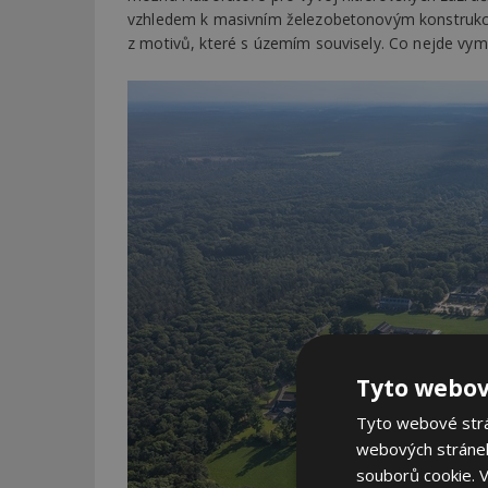
vzhledem k masivním železobetonovým konstrukcím 
z motivů, které s územím souvisely. Co nejde vym
Tyto webov
Tyto webové strán
webových stránek
souborů cookie.
V