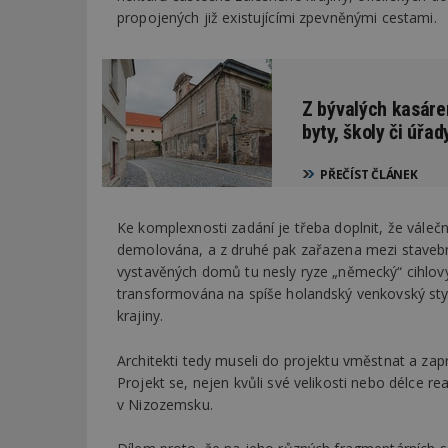
propojených již existujícími zpevněnými cestami.
_dc_gtm_UA-53599
Z bývalých kasáren
byty, školy či úřad
id
PŘEČÍST ČLÁNEK
_hjFirstSeen
Ke komplexnosti zadání je třeba doplnit, že váleč
demolována, a z druhé pak zařazena mezi staveb
_hjAbsoluteSessi
vystavěných domů tu nesly ryze „německý“ cihlový 
transformována na spíše holandský venkovský styl
krajiny.
counter
Architekti tedy museli do projektu vměstnat a zapra
Projekt se, nejen kvůli své velikosti nebo délce re
v Nizozemsku.
__gfp_64b