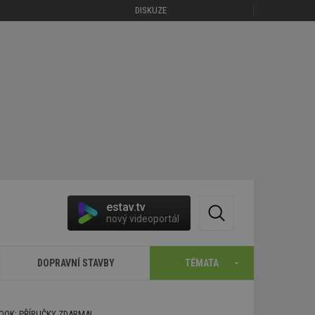
DISKUZE
estav.tv
nový videoportál
DOPRAVNÍ STAVBY
TÉMATA
BOOK: PŘÍRUČKY ZDARMA!