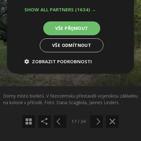
SHOW ALL PARTNERS
(1634) →
VŠE PŘIJMOUT
VŠE ODMÍTNOUT
ZOBRAZIT PODROBNOSTI
Nezbytně
Výkonové
Soubory
nutné
soubory
cílení
Sdílet na Facebooku
soubory
Domy místo bunkrů. V Nizozemsku přestavěli vojenskou základnu
Sdílet na Pinterestu
na kolonii v přírodě. Foto: Daria Scagliola, Jannes Linders
Funkční soubory
Nezařazené
soubory
17 / 34