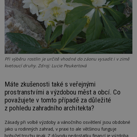
webu
relevan
tuuid_lu
.creative-
1 rok 3
Obsah
serving.com
týdny
jedine
návště
které 
Bidswi
sledov
návště
více w
umožň
Bidswi
Při výběru rostlin je určitě vhodné do záonu vysadit i v zimě
optima
releva
kvetoucí druhy. Zdroj: Lucie Peukertová
reklamy
aby se
návště
několik
Máte zkušenosti také s veřejnými
nezobr
stejné
prostranstvími a výzdobou měst a obcí. Co
uu
11 měsíců
Slouží 
považujete v tomto případě za důležité
Ströer Core
4 týdny
reklam 
GmbH & Co. KG
z pohledu zahradního architekta?
pohybů
.adscale.de
napříč
stránk
Zásady při volbě výzdoby a vánočního osvětlení jsou obdobné
uuid
1 rok
Tento 
MediaMath Inc.
jako u rodinných zahrad, v praxi to ale většinou funguje
cookie
.mathtag.com
použív
bohužel trochu jinak. Z důvodu nedostatku financí je výzdoba