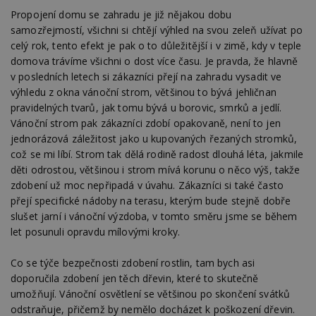
návštěvnících,
strojo
relacích a
Propojení domu se zahradu je již nějakou dobu
genero
kampaních pro
uživate
samozřejmostí, všichni si chtějí výhled na svou zeleň užívat po
analytické
shrom
přehledy webů.
celý rok, tento efekt je pak o to důležitější i v zimě, kdy v teple
údaje o
na web
domova trávíme všichni o dost více času. Je pravda, že hlavně
data m
odeslá
v posledních letech si zákazníci přejí na zahradu vysadit ve
analýze
výhledu z okna vánoční strom, většinou to bývá jehličnan
třetí s
pravidelných tvarů, jak tomu bývá u borovic, smrků a jedlí.
test_cookie
14 minut
Tento 
Google LLC
Vánoční strom pak zákazníci zdobí opakovaně, není to jen
54 sekund
cookie
.doubleclick.net
společ
jednorázová záležitost jako u kupovaných řezaných stromků,
Double
což se mi líbí. Strom tak dělá rodině radost dlouhá léta, jakmile
(kterou
společ
děti odrostou, většinou i strom mívá korunu o něco výš, takže
Google
zjistila
zdobení už moc nepřipadá v úvahu. Zákazníci si také často
prohlí
přejí specifické nádoby na terasu, kterým bude stejně dobře
návště
webu 
slušet jarní i vánoční výzdoba, v tomto směru jsme se během
soubor
let posunuli opravdu mílovými kroky.
id
.m6r.eu
2 měsíce 4
Tento 
týdny
cookie
Co se týče bezpečnosti zdobení rostlin, tam bych asi
používá
analýz
doporučila zdobení jen těch dřevin, které to skutečně
optima
reklam
umožňují. Vánoční osvětlení se většinou po skončení svátků
kampan
odstraňuje, přičemž by nemělo docházet k poškození dřevin.
Double