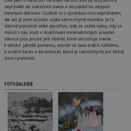
tolik jako o Vánocích. Neznám nikoho, kdo by svůj domov
nepřevlékl do svátečních barev a neozdobil ho alespoň
minimem dekorací. Osobně to s výzdobou moc nepřeháním,
ale ani já jsem tomuto zvyku samozřejmě neunikla. Je to
vlastně poměrně velké zpestření, únik ze zažité rutiny, kdy se
mnozí z nás snaží o dodržování minimalistických pravidel.
Vánoce jsou prostě jiné období, které umožňuje návrat
k dětství. Jakmile pominou, interiér se zase vrátí k zažitému,
k souhře barev a decentnosti, která je samozřejmě pro běžný
život i praktická.
FOTOGALERIE