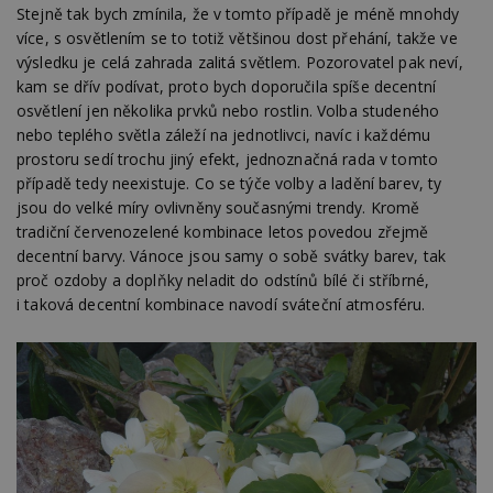
Google
Stejně tak bych zmínila, že v tomto případě je méně mnohdy
Suite
více, s osvětlením se to totiž většinou dost přehání, takže ve
tuuid
.bidswitch.net
1 rok
Tento 
výsledku je celá zahrada zalitá světlem. Pozorovatel pak neví,
cookie
kam se dřív podívat, proto bych doporučila spíše decentní
hlavně
bidswit
osvětlení jen několika prvků nebo rostlin. Volba studeného
aby by
nebo teplého světla záleží na jednotlivci, navíc i každému
reklam
pro ná
prostoru sedí trochu jiný efekt, jednoznačná rada v tomto
webu
relevan
případě tedy neexistuje. Co se týče volby a ladění barev, ty
jsou do velké míry ovlivněny současnými trendy. Kromě
sid
.seznam.cz
4 týdny 2
Toto j
dny
běžný 
tradiční červenozelené kombinace letos povedou zřejmě
soubor
decentní barvy. Vánoce jsou samy o sobě svátky barev, tak
ale po
naleze
proč ozdoby a doplňky neladit do odstínů bílé či stříbrné,
soubor
i taková decentní kombinace navodí sváteční atmosféru.
relace
pravd
použit 
správu
relace.
tuuid
.creative-
1 rok 3
Tento 
serving.com
týdny
cookie
hlavně
bidswit
aby by
reklam
pro ná