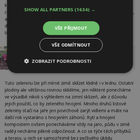
kyselomilných rostlin, jako jsou třeba azalky nebo borůvky
SHOW ALL PARTNERS
(1634) →
chocholičnaté. Ještě před zimou nás ale čeká ta největší práce,
a to příprava zeleninové zahrady na konec sezóny. Některé
druhy zeleniny zde ponecháváme na další rok, jak je tomu
VŠE PŘIJMOUT
třeba u špenátu nebo mangoldu.
VŠE ODMÍTNOUT
Mulč v zahradě: Dobrý sluha ale zlý pán
ZOBRAZIT PODROBNOSTI
Nezbytně
Výkonové
Soubory
nutné
soubory
cílení
Tuto zeleninu lze při mírné zimě sklízet klidně i v lednu. Ostatní
soubory
plodiny ale většinou rovnou sklidíme, jen některé ponecháme
ve výsadbě nikoli s výhledem na zimní sklizeň, ale z důvodu
jejich použití, co by zeleného hnojení. Mnoho druhů listové
Funkční soubory
Nezařazené
zeleniny stačí na jaře jen povrchově zarýt vidlemi a máte na
soubory
další rok vystaráno s hnojením záhonů. Rytí a hnojení
kompostem ovšem ponecháváme vždy na jaro, půdu v zimě
raději necháme pěkně odpočinout. A co se týče těch příbytků
a terasy, u nich se samozřejmě bez pečlivého úklidu