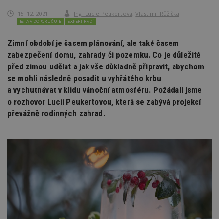
15. 12. 2021
Ing. Lucie Peukertová
,
Vlastimil Růžička
ESTAV DOPORUČUJE
EXPERT RADÍ
Zimní období je časem plánování, ale také časem
zabezpečení domu, zahrady či pozemku. Co je důležité
před zimou udělat a jak vše důkladně připravit, abychom
se mohli následně posadit u vyhřátého krbu
a vychutnávat v klidu vánoční atmosféru. Požádali jsme
o rozhovor Lucii Peukertovou, která se zabývá projekcí
převážně rodinných zahrad.