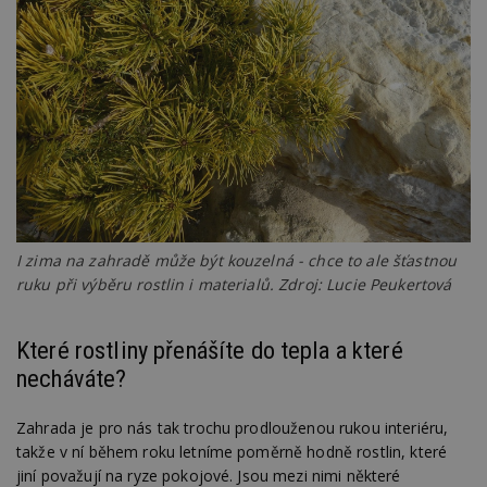
st
w
_dc_gtm_UA-53599847-1
.estav.cz
53
T
sekund
co
př
w
po
S
Go
da
kó
Po
lz
z
nu
be
I zima na zahradě může být kouzelná - chce to ale šťastnou
sk
f
ruku při výběru rostlin i materialů. Zdroj: Lucie Peukertová
s
ná
je
kt
Které rostliny přenášíte do tepla a které
id
necháváte?
p
ú
An
Zahrada je pro nás tak trochu prodlouženou rukou interiéru,
id
www.estav.cz
1 rok
T
takže v ní během roku letníme poměrně hodně rostlin, které
co
po
jiní považují na ryze pokojové. Jsou mezi nimi některé
vy