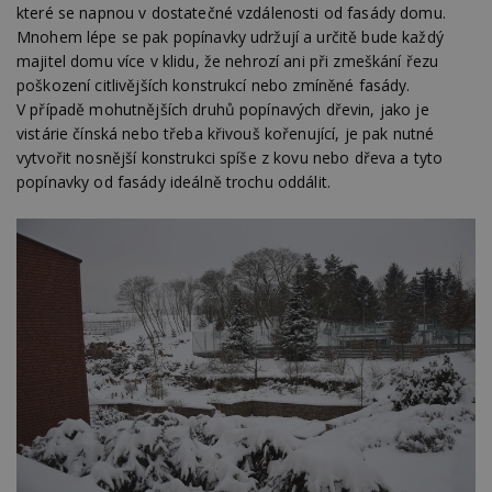
které se napnou v dostatečné vzdálenosti od fasády domu.
Mnohem lépe se pak popínavky udržují a určitě bude každý
majitel domu více v klidu, že nehrozí ani při zmeškání řezu
poškození citlivějších konstrukcí nebo zmíněné fasády.
V případě mohutnějších druhů popínavých dřevin, jako je
vistárie čínská nebo třeba křivouš kořenující, je pak nutné
vytvořit nosnější konstrukci spíše z kovu nebo dřeva a tyto
popínavky od fasády ideálně trochu oddálit.