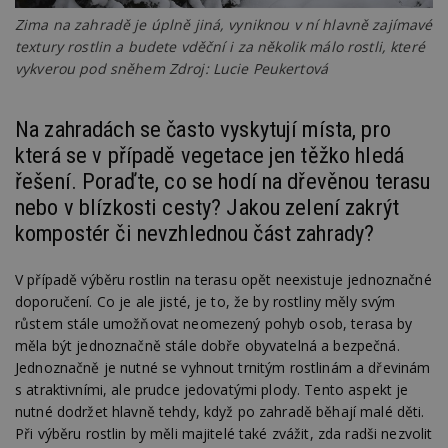
Zima na zahradě je úplně jiná, vyniknou v ní hlavně zajímavé
textury rostlin a budete vděční i za několik málo rostli, které
vykverou pod sněhem Zdroj: Lucie Peukertová
Na zahradách se často vyskytují místa, pro
která se v případě vegetace jen těžko hledá
řešení. Poraďte, co se hodí na dřevěnou terasu
nebo v blízkosti cesty? Jakou zelení zakrýt
kompostér či nevzhlednou část zahrady?
V případě výběru rostlin na terasu opět neexistuje jednoznačné
doporučení. Co je ale jisté, je to, že by rostliny měly svým
růstem stále umožňovat neomezený pohyb osob, terasa by
měla být jednoznačně stále dobře obyvatelná a bezpečná.
Jednoznačně je nutné se vyhnout trnitým rostlinám a dřevinám
s atraktivními, ale prudce jedovatými plody. Tento aspekt je
nutné dodržet hlavně tehdy, když po zahradě běhají malé děti.
Při výběru rostlin by měli majitelé také zvážit, zda radši nezvolit