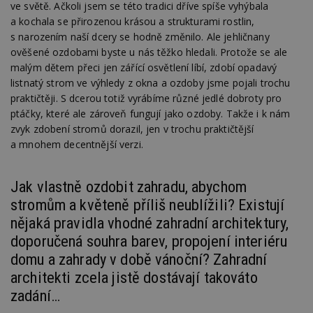
sledování
cookie
ve světě. Ačkoli jsem se této tradici dříve spíše vyhýbala
Inc.
mobilního
zobrazení
inform
.adsrvr.org
zobrazení
a kochala se přirozenou krásou a strukturami rostlin,
_hjSession_170189
.estav.cz
29 minut
stránek.
tom, j
54 sekund
uživate
s narozením naší dcery se hodně změnilo. Ale jehličnany
sssp_session
.estav.cz
30
Session pro
_ga
2 roky
Tento název
Google
web, a
minut
výdej
Gtest
1 týden
ověšené ozdobami byste u nás těžko hledali. Protože se ale
Gemius
souboru cookie
LLC
reklam
reklamy při
.hit.gemius.pl
je spojen s
.estav.cz
koncov
malým dětem přeci jen zářící osvětlení líbí, zdobí opadavý
přechodu ze
Google
mohl v
seznam.cz do
Universal
C
1 měsíc
listnatý strom ve výhledy z okna a ozdoby jsme pojali trochu
Adform
návště
partnerské
Analytics - což je
.adform.net
uvede
praktičtěji. S dcerou totiž vyrábíme různé jedlé dobroty pro
sítě.
významná
webu.
aktualizace
bm2uu
.go.eu.bbelements.com
2 měsíce 4
ptáčky, které ale zároveň fungují jako ozdoby. Takže i k nám
běžněji
VISITOR_INFO1_LIVE
5 měsíců 4
týdny
Tento 
Google LLC
zvyk zdobení stromů dorazil, jen v trochu praktičtější
používané
týdny
cookie
.youtube.com
analytické služby
Youtub
cct
.adscale.de
11 měsíců
a mnohem decentnější verzi.
Google. Tento
sledov
4 týdny
soubor cookie
uživat
se používá k
předvo
ibbid
.bbelements.com
2 měsíce 4
rozlišení
videa 
týdny
Jak vlastně ozdobit zahradu, abychom
jedinečných
vložen
uživatelů
webů; 
stromům a květeně příliš neublížili? Existují
ibbid
www.estav.cz
Zavřením
přiřazením
určit, 
prohlížeče
náhodně
nějaká pravidla vhodné zahradní architektury,
návště
vygenerovaného
použív
c
.bidswitch.net
1 rok
čísla jako
doporučená souhra barev, propojení interiéru
nebo s
identifikátoru
verzi 
domu a zahrady v době vánoční? Zahradní
klienta. Je
Youtub
součástí každého
architekti zcela jistě dostávají takováto
požadavku na
uid
.adform.net
2 měsíce
Tento 
stránku na webu
cookie
zadání…
a slouží k
jednoz
výpočtu údajů o
přiřaz