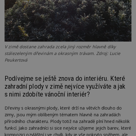
nezobr
stejné
CMST
1 den
Shrom
Casale Media
údaje 
Inc.
návště
.casalemedia.com
souvise
návště
uživate
webu, 
počet 
V zimě dostane zahrada zcela jiný rozměr hlavně díky
průměr
stráve
stálezeleným dřevinám a okrasným trávam. Zdroj: Lucie
webu a
Peukertová
stránky
načten
účele
zobraz
Podívejme se ještě znova do interiéru. Které
cílený
zahradní plody v zimě nejvíce využíváte a jak
TDCPM
1 rok
Tento 
The Trade Desk
cookie
Inc.
s nimi zdobíte vánoční interiér?
inform
.adsrvr.org
tom, j
uživate
web, a
Dřeviny s okrasnými plody, které drží na větvích dlouho do
reklam
zimy, jsou mým oblíbeným tématem hlavně na zahradách
koncov
mohl v
přírodního charakteru. Plody totiž na zahradě plní hned několik
návště
funkcí. Jako zahradníci si sice nejvíce užijeme jejich barev, které
uvede
webu.
kompozici ozvláštní i ve chvíli, kdy je vše pokryto sněhem, ale