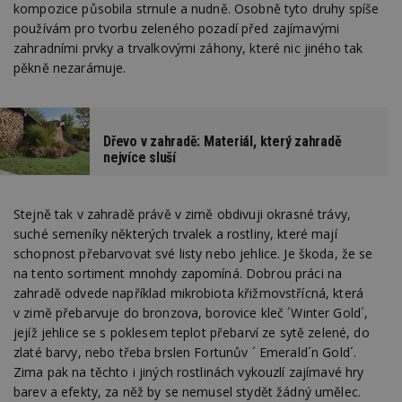
kompozice působila strnule a nudně. Osobně tyto druhy spíše
používám pro tvorbu zeleného pozadí před zajímavými
zahradními prvky a trvalkovými záhony, které nic jiného tak
pěkně nezarámuje.
Dřevo v zahradě: Materiál, který zahradě
nejvíce sluší
Stejně tak v zahradě právě v zimě obdivuji okrasné trávy,
suché semeníky některých trvalek a rostliny, které mají
schopnost přebarvovat své listy nebo jehlice. Je škoda, že se
na tento sortiment mnohdy zapomíná. Dobrou práci na
zahradě odvede například mikrobiota křižmovstřícná, která
v zimě přebarvuje do bronzova, borovice kleč ´Winter Gold´,
jejíž jehlice se s poklesem teplot přebarví ze sytě zelené, do
zlaté barvy, nebo třeba brslen Fortunův ´ Emerald´n Gold´.
Zima pak na těchto i jiných rostlinách vykouzlí zajímavé hry
barev a efekty, za něž by se nemusel stydět žádný umělec.