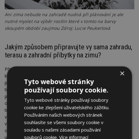
Ani zima nebude na zahradě nudná při plánování je ale
nutné myslet na výběr rostlin které v tomto na barvy
skoupém období zaujmou Zdroj: Lucie Peukertová
Jakým způsobem připravujte vy sama zahradu,
terasu a zahradní příbytky na zimu?
Přiznám se, že nepatřím mezi přespříliš pečlivé zahradníky,
×
kteří každý podzim zahradu úzkostlivě uklízí. V kompozici ráda
Tyto webové stránky
ponechávám zvláště listy okrasných trav i nadzemní části
používají soubory cookie.
trvalek, které perfektně dokážou ochránit pupeny skryté těsně
pod povrchem půdy. Stejně tak si myslím, že by byla škoda
Tyto webové stránky používají soubory
ochudit se o nevšední krásu zajímavých semeníků některých
cookie ke zlepšení uživatelského zážitku.
trvalek. Co je ovšem třeba opravdu pečlivě zazimovat, jsou
Používáním našich webových stránek
veškeré technologie, okrasné jezírko a stejně tak jistou péči
souhlasíte se všemi soubory cookie v
vyžaduje trávník. Na začátku zimy se pak pouštíme do řezu
souladu s našimi zásadami používání
ovocných stromů, v prosinci provádíme údržbu skrýší pro
souborů cookie.
Více informací
užitečné živočichy a listovkou mulčujeme výsadby