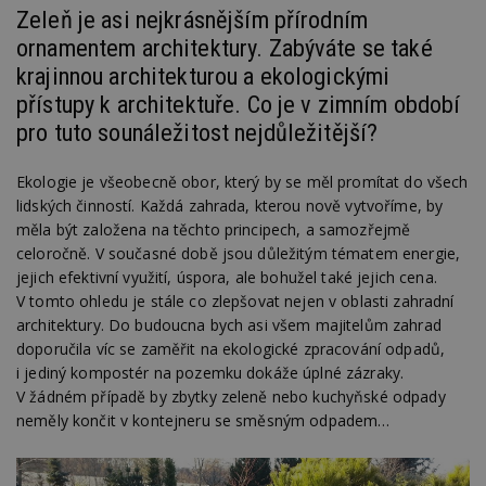
Zeleň je asi nejkrásnějším přírodním
ornamentem architektury. Zabýváte se také
krajinnou architekturou a ekologickými
přístupy k architektuře. Co je v zimním období
pro tuto sounáležitost nejdůležitější?
Ekologie je všeobecně obor, který by se měl promítat do všech
lidských činností. Každá zahrada, kterou nově vytvoříme, by
měla být založena na těchto principech, a samozřejmě
celoročně. V současné době jsou důležitým tématem energie,
jejich efektivní využití, úspora, ale bohužel také jejich cena.
V tomto ohledu je stále co zlepšovat nejen v oblasti zahradní
architektury. Do budoucna bych asi všem majitelům zahrad
doporučila víc se zaměřit na ekologické zpracování odpadů,
i jediný kompostér na pozemku dokáže úplné zázraky.
V žádném případě by zbytky zeleně nebo kuchyňské odpady
neměly končit v kontejneru se směsným odpadem…