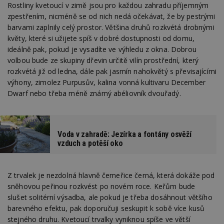
Rostliny kvetoucí v zimě jsou pro každou zahradu příjemným
zpestřením, nicméně se od nich nedá očekávat, že by pestrými
barvami zaplnily celý prostor. Většina druhů rozkvétá drobnými
květy, které si užijete spíš v dobré dostupnosti od domu,
ideálně pak, pokud je vysadíte ve výhledu z okna. Dobrou
volbou bude ze skupiny dřevin určitě vilín prostřední, který
rozkvétá již od ledna, dále pak jasmín nahokvětý s převisajícími
výhony, zimolez Purpusův, kalina vonná kultivaru December
Dwarf nebo třeba méně známý abéliovník dvouřadý.
Voda v zahradě: Jezírka a fontány osvěží
vzduch a potěší oko
Z trvalek je nezdolná hlavně čemeřice černá, která dokáže pod
sněhovou peřinou rozkvést po novém roce. Keřům bude
slušet solitérní výsadba, ale pokud je třeba dosáhnout většího
barevného efektu, pak doporučuji seskupit k sobě více kusů
stejného druhu. Kvetoucí trvalky vyniknou spíše ve větší