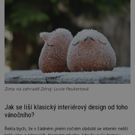
webu.
CMPRO
2 měsíce 4
Tyto s
Casale Media
týdny
cookie
Inc.
spojen
.casalemedia.com
reklam
sledov
produk
které 
uživate
Zima na zahradě Zdroj: Lucie Peukertová
Jak se liší klasický interiérový design od toho
vánočního?
Řekla bych, že v žádném jiném ročním období se interiér neliší