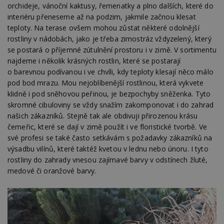
se
orchideje, vánoční kaktusy, řemenatky a plno dalších, které do
interiéru přeneseme až na podzim, jakmile začnou klesat
_hjFirstSeen
29
S
Hotjar Ltd
minut
je
.estav.cz
teploty. Na terase ovšem mohou zůstat některé odolnější
54
ab
rostliny v nádobách, jako je třeba zimostráz vždyzelený, který
sekund
sl
ce
se postará o příjemné zútulnění prostoru i v zimě. V sortimentu
pr
najdeme i několik krásných rostlin, které se postarají
po
N
o barevnou podívanou i ve chvíli, kdy teploty klesají něco málo
ž
id
pod bod mrazu. Mou nejoblíbenější rostlinou, která vykvete
i
klidně i pod sněhovou peřinou, je bezpochyby sněženka. Tyto
_hjAbsoluteSessionInProgress
29
S
Hotjar Ltd
skromné cibuloviny se vždy snažím zakomponovat i do zahrad
minut
je
.estav.cz
našich zákazníků. Stejně tak ale obdivuji přirozenou krásu
54
ab
sekund
sl
čemeřic, které se dají v zimě použít i ve floristické tvorbě. Ve
ce
své profesi se také často setkávám s požadavky zákazníků na
pr
po
výsadbu vilínů, které taktéž kvetou v lednu nebo únoru. I tyto
N
rostliny do zahrady vnesou zajímavé barvy v odstínech žluté,
ž
id
medové či oranžové barvy.
i
counter
www.estav.cz
29
T
minut
co
53
po
sekund
vy
se