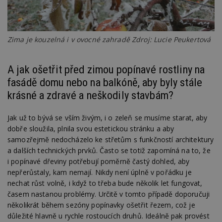
Zima je kouzelná i v ovocné zahradě Zdroj: Lucie Peukertová
A jak ošetřit před zimou popínavé rostliny na
fasádě domu nebo na balkóně, aby byly stále
krásné a zdravé a neškodily stavbám?
Jak už to bývá se vším živým, i o zeleň se musíme starat, aby
dobře sloužila, plnila svou estetickou stránku a aby
samozřejmě nedocházelo ke střetům s funkčností architektury
a dalších technických prvků. Často se totiž zapomíná na to, že
i popínavé dřeviny potřebují poměrně častý dohled, aby
nepřerůstaly, kam nemají. Nikdy není úplně v pořádku je
nechat růst volně, i když to třeba bude několik let fungovat,
časem nastanou problémy. Určitě v tomto případě doporučuji
několikrát během sezóny popínavky ošetřit řezem, což je
důležité hlavně u rychle rostoucích druhů. Ideálně pak provést