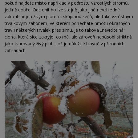
pokud najdete místo například v podrostu vzrostlých stromů,
jedině dobře. Odclonit ho lze stejně jako jiné nevzhledné
zákoutí nejen živým plotem, skupinou keřů, ale také vzrůstným
trvalkovým záhonem, ve kterém ponecháte hmotu okrasných
trav i některých trvalek přes zimu. Je to taková „neviditelná“
clona, která sice zakryje, co má, ale zároveň nepůsobí striktně
jako tvarovaný živý plot, což je důležité hlavně v přírodních
zahradách.