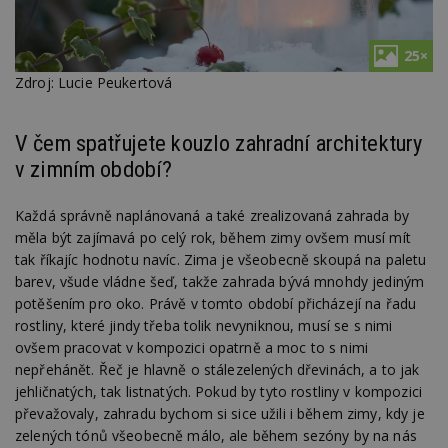
25×
Zdroj: Lucie Peukertová
V čem spatřujete kouzlo zahradní architektury
v zimním období?
Každá správně naplánovaná a také zrealizovaná zahrada by
měla být zajímavá po celý rok, během zimy ovšem musí mít
tak říkajíc hodnotu navíc. Zima je všeobecně skoupá na paletu
barev, všude vládne šeď, takže zahrada bývá mnohdy jediným
potěšením pro oko. Právě v tomto období přicházejí na řadu
rostliny, které jindy třeba tolik nevyniknou, musí se s nimi
ovšem pracovat v kompozici opatrně a moc to s nimi
nepřehánět. Řeč je hlavně o stálezelených dřevinách, a to jak
jehličnatých, tak listnatých. Pokud by tyto rostliny v kompozici
převažovaly, zahradu bychom si sice užili i během zimy, kdy je
zelených tónů všeobecně málo, ale během sezóny by na nás