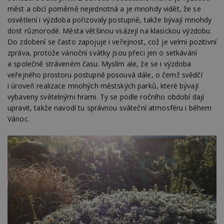
optima
releva
měst a obcí poměrně nejednotná a je mnohdy vidět, že se
rekla
osvětlení i výzdoba pořizovaly postupně, takže bývají mnohdy
shrom
údajů 
dost různorodé. Města většinou vsázejí na klasickou výzdobu.
návště
Do zdobení se často zapojuje i veřejnost, což je velmi pozitivní
více w
stránek
zpráva, protože vánoční svátky jsou přeci jen o setkávání
výměnu
a společně stráveném času. Myslím ale, že se i výzdoba
návště
obvykl
veřejného prostoru postupně posouvá dále, o čemž svědčí
poskyt
centr
i úroveň realizace mnohých městských parků, které bývají
výměn
vybaveny světelnými hrami. Ty se podle ročního období dají
třetích
upravit, takže navodí tu správnou sváteční atmosféru i během
tuuid_lu
.bidswitch.net
1 rok
Obsah
Vánoc.
jedine
návště
které 
Bidswi
sledov
návště
více w
umožň
Bidswi
optima
releva
reklamy
aby se
návště
několik