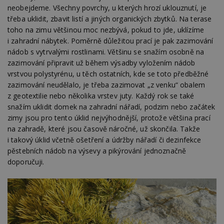
neobejdeme. Všechny povrchy, u kterých hrozí uklouznutí, je
třeba uklidit, zbavit listí a jiných organických zbytků. Na terase
Nezbytně nutné soubory
toho na zimu většinou moc nezbývá, pokud to jde, uklízíme
i zahradní nábytek. Poměrně důležitou prací je pak zazimování
Výkonové soubory
Soubory cílení
nádob s vytrvalými rostlinami. Většinu se snažím osobně na
Funkční soubory
Nezařazené soubory
zazimování připravit už během výsadby vyložením nádob
vrstvou polystyrénu, u těch ostatních, kde se toto předběžné
Nezbytně nutné soubory cookie umožňují základní
funkce webových stránek, jako je přihlášení
zazimování neudělalo, je třeba zazimovat „z venku“ obalem
uživatele a správa účtu. Webové stránky nelze bez
z geotextilie nebo několika vrstev juty. Každý rok se také
nezbytně nutných souborů cookie správně
snažím uklidit domek na zahradní nářadí, podzim nebo začátek
používat.
zimy jsou pro tento úklid nejvýhodnější, protože většina prací
Provider
/
Název
Vyprší
P
na zahradě, které jsou časově náročné, už skončila. Takže
Doména
i takový úklid včetně ošetření a údržby nářadí či dezinfekce
_hjIncludedInPageviewSample
2
T
Hotjar Ltd
pěstebních nádob na výsevy a pikýrování jednoznačně
minuty
co
www.estav.cz
na
doporučuji.
ab
Ho
zd
ná
z
vz
d
l
z