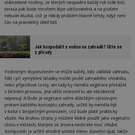
stálezelené rostliny, ze kterých nespadne každý rok tolik listí,
terasa pak bude mnohem lépe udržovatelná a na podzim
nebude kluzká, což je někdy problém hlavně tehdy, když není
čas na pravidelný úklid listí.
Jak hospodařit s vodou na zahradě? Učte se
z přírody
Podobným doporučením se může každý, kdo zakládá zahradu,
řídit i při vymýšlení skladby rostlin podél zahradního chodníku
nebo příjezdové cesty, ani tady by neměla vegetace překážet
v běžném provozu, jiná větší omezení tu ale všeobecně
nepanují. Ačkoliv je vegetace velmi důležitým výrazovým
prvkem každého konceptu zahrady, určitě by neměla být
v kolizi s bezpečným provozem, což bude platit prakticky
všude. Na druhou stranu ji můžete klidně použít jako vegetační
clonu v místech, kterými se zrovna nechcete moc chlubit.
Kompostér je určitě vhodné umístit mimo sluneční úpal, takže