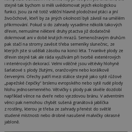
stejně tak bychom si měli uvědomovat jejich ekologickou
YSC
Zavřením
Tento 
Google LLC
prohlížeče
cookie
.youtube.com
funkci. Jsou za ně totiž vděční hlavně plodožraví ptáci a jiní
YouTu
živočichové, kteří by za jiných okolností byli závislí na umělém
sledov
zobraz
přikrmování. Pokud si do zahrady vysadíme několik takových
vložen
dřevin, nemusíme některé druhy ptactva již dodatečně
CMPS
2 měsíce 4
Tyto s
Casale Media
dokrmovat ani v době krutých mrazů. Semenožravým druhům
týdny
cookie
Inc.
spojen
.casalemedia.com
pak stačí na stromy zavěsit třeba semeníky slunečnic, ze
reklam
kterých jste si udělali zásobu na konci léta. Trvanlivé plody ze
sledov
produk
dřevin stejně tak ale ráda využívám při tvorbě exteriérových
které 
i interiérových dekorací. Velmi vděčné jsou větévky hlohyně
uživate
šarlatové s plody žlutými, oranžovými nebo korálkově
IDE
2 roky
Tento 
Google LLC
červenými. Ořechy patří mezi stálice stejně jako sytě růžové
cookie
.doubleclick.net
společ
„papežské čepičky“ brslenu evropského nebo sytě rudé plody
Double
provád
hlohu jednosemenného. Větvičky s plody pak skvěle dozdobí
inform
například věnce na dveře nebo vjezdovou bránu. V adventním
tom, j
uživate
věnci pak nemohou chybět sušená granátová jablíčka
webové
z rostliny, kterou je třeba ze zahrady přenést do světlé
a jakou
reklam
studené místnosti nebo drobné nasušené malvičky okrasné
koncov
jabloně.
mohl v
návště
uvede