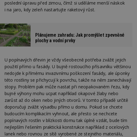
poslední úpravu před zimou, čímž si uděláme menší náskok
i na jaro, kdy zeleň nastartujte raketový růst.
Plánujeme zahradu: Jak promýšlet zpevněné
plochy a vodní prvky
U popínavých dřevin je vždy všeobecně potřeba zvážit jejich
použití přímo u fasády. U bujně rostoucího přísavníku většinou
nedojde k přímému invazivnímu poškození fasády, ale úponky
této rostliny se přichycují k povrchu, takže na něm zanechávají
stopy. Problém pak může nastat při neopakovaném řezu, kdy
bujné výhony mohu ucpat například okapové žlaby nebo
zarůst až do oken nebo jiných otvorů. V tomto případě určitě
doporučuji zvážit výsadbu přímo u domu. Pokud se chcete
budoucím komplikacím vyhnout, ale přesto se nechcete
popínavých rostlin v blízkosti domu tak úplně vzdát, bude tím
nejlepším řešením praktická konstrukce například z ocelových
lanek nebo rovnou ze sítě vyrobené ze stejného materiálu,