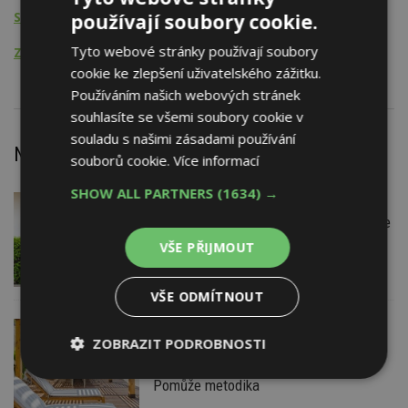
Stavební činnost - PSV
používají soubory cookie.
Tyto webové stránky používají soubory
Zprostředkovatelská činnost
cookie ke zlepšení uživatelského zážitku.
Používáním našich webových stránek
souhlasíte se všemi soubory cookie v
souladu s našimi zásadami používání
Nejnovější články
souborů cookie.
Více informací
SHOW ALL PARTNERS
(1634) →
VČERA
Firemní
Instalace venkovní jednotky klimatizace
nebo žaluzií podléhá jasným právním
VŠE PŘIJMOUT
pravidlům
VŠE ODMÍTNOUT
VČERA
ESTAV DOPORUČUJE
AKTUÁLNĚ
ZOBRAZIT PODROBNOSTI
Co je pergola a co přístřešek? A které
drobné stavby musíte povolovat?
Nezbytně
Výkonové
Soubory
Pomůže metodika
nutné
soubory
cílení