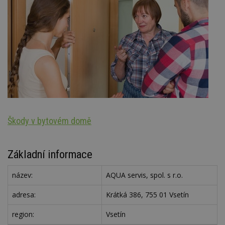
Škody v bytovém domě
Ar
Základní informace
název:
AQUA servis, spol. s r.o.
adresa:
Krátká 386, 755 01 Vsetín
region:
Vsetín