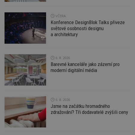
soubory
VČERA
Konference DesignBlok Talks přiveze
Funkční soubory
Nezařazené
světové osobnosti designu
soubory
a architektury
6. 8. 2026
Barevné kanceláře jako zázemí pro
moderní digitální média
Nezbytně nutné soubory
Výkonové soubory
Soubory cílení
Funkční soubory
Nezařazené soubory
Nezbytně nutné soubory cookie umožňují základní
6. 8. 2026
funkce webových stránek, jako je přihlášení
Jsme na začátku hromadného
uživatele a správa účtu. Webové stránky nelze bez
zdražování? Tři dodavatelé zvýšili ceny
nezbytně nutných souborů cookie správně
používat.
Provider
/
Název
Vyprší
P
Doména