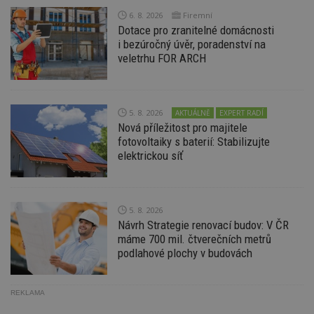
_hjIncludedInPageviewSample
2
T
Hotjar Ltd
6. 8. 2026
Firemní
minuty
co
www.estav.cz
Dotace pro zranitelné domácnosti
na
i bezúročný úvěr, poradenství na
ab
Ho
veletrhu FOR ARCH
zd
ná
z
vz
d
l
5. 8. 2026
AKTUÁLNĚ
EXPERT RADÍ
z
Nová příležitost pro majitele
st
fotovoltaiky s baterií: Stabilizujte
w
elektrickou síť
_dc_gtm_UA-53599847-1
.estav.cz
53
T
sekund
co
př
w
po
5. 8. 2026
S
Go
Návrh Strategie renovací budov: V ČR
da
máme 700 mil. čtverečních metrů
kó
Po
podlahové plochy v budovách
lz
z
nu
be
REKLAMA
sk
f