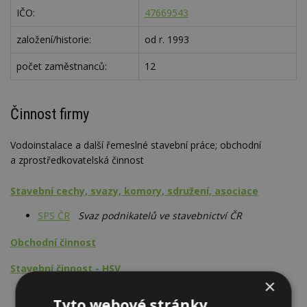
IČO:
47669543
založení/historie:
od r. 1993
počet zaměstnanců:
12
Činnost firmy
Vodoinstalace a další řemeslné stavební práce; obchodní
a zprostředkovatelská činnost
Stavební cechy, svazy, komory, sdružení, asociace
SPS ČR
Svaz podnikatelů ve stavebnictví ČR
Obchodní činnost
Stavební činnost - HSV
×
Vodovod
Tyto webové stránky