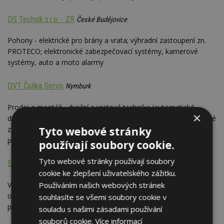
DS Technik s.r.o. - ZR
České Budějovice
Pohony - elektrické pro brány a vrata; výhradní zastoupení zn.
PROTECO; elektronické zabezpečovací systémy, kamerové
systémy, auto a moto alarmy
DVT Čuška Servis
Nymburk
Prodej a montáž - dveřní a vratová technika (automatické
×
dveře, garážová a průmyslová vrata, pohony na brány, vjezdové
závory, elektrické závory, vjezdové zábrany, dálkové ovládání,
Tyto webové stránky
přístupové systémy)
používají soubory cookie.
Tyto webové stránky používají soubory
E & P s.r.o.
Praha
cookie ke zlepšení uživatelského zážitku.
Výhradní zastoupení firmy RIB (Italia) - prodej automatického
Používáním našich webových stránek
otevírání všech vratových systémů, pohonů pro vrata,
souhlasíte se všemi soubory cookie v
průmyslových závor; výroba, montáž a servis vrat
souladu s našimi zásadami používání
souborů cookie.
Více informací