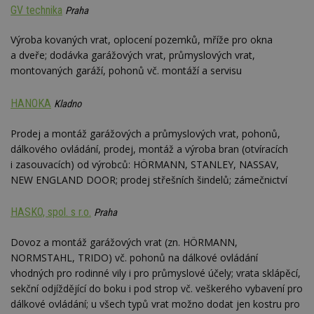
GV technika
__gfp_64b
1 rok
Je
Google LLC
Praha
so
.estav.cz
kt
sp
Výroba kovaných vrat, oplocení pozemků, mříže pro okna
da
a dveře; dodávka garážových vrat, průmyslových vrat,
c
n
montovaných garáží, pohonů vč. montáží a servisu
w
HANOKA
Kladno
Prodej a montáž garážových a průmyslových vrat, pohonů,
Název
Provider
/
Doména
Vyprší
dálkového ovládání, prodej, montáž a výroba bran (otvíracích
Provider
/
Název
Vyprší
Popis
_hjSessionUser_170189
.estav.cz
1 rok
i zasouvacích) od výrobců: HÖRMANN, STANLEY, NASSAV,
Provider
Doména
Název
/
Vyprší
Popis
NEW ENGLAND DOOR; prodej střešních šindelů; zámečnictví
tu
.ih.adscale.de
11 měsíců
test
.m6r.eu
59
Pokud víte
Doména
Provider
/
Název
Vyprší
4 týdny
Popis
minut
něco o tomto
Doména
54
souboru
_gid
1 den
Tento soubor
Google
HASKO, spol. s r.o.
Praha
Gdyn
1 rok
Gemius
sekund
cookie a jeho
cookie nastavuje
CMID
LLC
1 rok
Tyto s
Casale Media
.hit.gemius.pl
použití, které
Google
.estav.cz
cookie
Inc.
nejsou
Analytics. Ukládá
spojen
.casalemedia.com
Dovoz a montáž garážových vrat (zn. HÖRMANN,
c
.creative-serving.com
specifické pro
1 rok 3
a aktualizuje
reklam
konkrétní
týdny
NORMSTAHL, TRIDO) vč. pohonů na dálkové ovládání
jedinečnou
sledov
web, přidejte
hodnotu pro
produk
vhodných pro rodinné vily i pro průmyslové účely; vrata sklápěcí,
své příspěvky.
ui
.toplist.cz
Zavřením
každou
které 
prohlížeče
navštívenou
sekční odjíždějící do boku i pod strop vč. veškerého vybavení pro
uživate
mobile
www.estav.cz
2
Slouží k
stránku a slouží k
dálkové ovládání; u všech typů vrat možno dodat jen kostru pro
měsíce
zapamatování
cct
.m6r.eu
2 měsíce 4
počítání a
TDID
1 rok
Tento 
The Trade Desk
4 týdny
předvolby
týdny