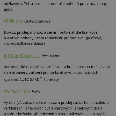
nůžkových, Tetra; prodej a montáže pohonů pro vrata, brány
apod.
ATUM, s.r.o.
České Budějovice
Dovoz, prodej, montáž a servis - automatické brankové
a vratové pohony, vrata rezidenční, průmyslová, garážová,
závory, dálková ovládání
AUTOGARD spol. s r.o.
Brno-město
Automatické otvírání a zavírání vrat a bran, automatické závory;
silniční bariéry; zařízení pro parkoviště vč. automatických
®
systémů AUTOGARD
; turnikety
AW PLAST s.r.o.
Praha
Výroba (vč. zakázkové), montáž a prodej žaluzií horizontálních,
vertikálních, lamelových dveří plastových, lamelových dveří
a stěn z koženky, předokenních rolet hliníkových i plastových,