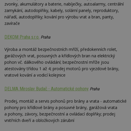
zvonky, akumulátory a baterie, nabíječky, autoalarmy, centrální
zamykání, autodoplňky, kabely, solární panely, reproduktory,
nářadí, autodoplňky; kování pro výrobu vrat a bran, panty,
zavírače
DEKOM Praha s.r.o.
Praha
Výroba a montáž bezpečnostních mříží, předokenních rolet,
garážových vrat, posuvných a křídlových bran na elektrický
pohon vč. dálkového ovládání; bezpečnostní mříže jsou
atestovány třídou 1 až 4; prodej motorů pro vjezdové brány,
vratové kování a vodicí kolejnice
DELMA Miroslav Budač - Automatické pohony
Praha
Prodej, montáž a servis pohonů pro brány a vrata - automatické
pohony pro křídlové brány a posuvné brány, garážová vrata
a pohony, závory, bezpečnostní a ovládací doplňky; prodej
vnitřních dveří a obložkových zárubní