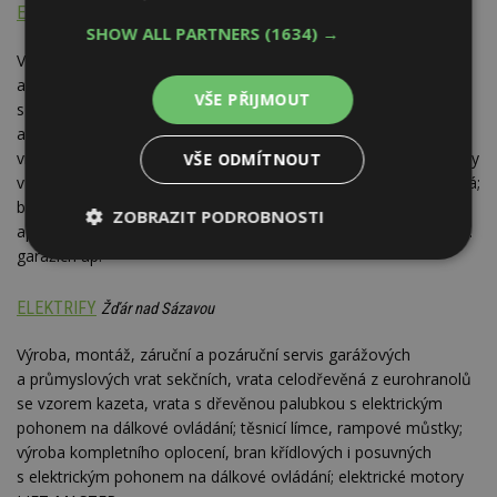
EFAFLEX - CZ s.r.o.
Tábor
SHOW ALL PARTNERS
(1634) →
Výroba, vývoj, montáž a prodej rychloběžných průmyslových
a bezpečných vrat nejvyšší kvality pro vnější i vnitřní prostory
VŠE PŘIJMOUT
s tepelnou izolací (PU) i bez, aktivní nárazový systém, speciální
aplikace, vrata a hermetická vrata pro čisté prostory; spirálová
vrata (lamely tvořící vratový list se bezdotykově svinují do spirály
VŠE ODMÍTNOUT
v nadpraží); rolovací vrata plastová, skládací hliníková a plastová;
bezp. prvky pro vrata, široké možnosti řízení a aut. ovládání;
ZOBRAZIT PODROBNOSTI
aplikace ve všech oblastech průmyslu, logistice, skladech, podz.
garážích ap.
Nezbytně
Výkonové
Soubory
nutné
soubory
cílení
soubory
ELEKTRIFY
Žďár nad Sázavou
Výroba, montáž, záruční a pozáruční servis garážových
a průmyslových vrat sekčních, vrata celodřevěná z eurohranolů
Funkční soubory
Nezařazené
soubory
se vzorem kazeta, vrata s dřevěnou palubkou s elektrickým
pohonem na dálkové ovládání; těsnicí límce, rampové můstky;
výroba kompletního oplocení, bran křídlových i posuvných
s elektrickým pohonem na dálkové ovládání; elektrické motory