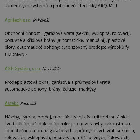
kamerových systémů a protisluneční techniky ARQUATI
Apritech s.r.o.
Rakovník
Obchodní činnost - garážová vrata (sekční, výklopná, rolovací),
posuvné a křídlové brány (automatické, manuální), plastové
ploty, automatické pohony; autorizovaný prodejce výrobků fy
HÖRMANN
ASH Systém, s.r.o.
Nový Jičín
Prodej: plastová okna, garážová a průmyslová vrata,
automatické pohony, brány, žaluzie, markýzy
Asteko
Rakovník
Návrhy, výroba, prodej, montáž a servis žaluzií horizontálních
i vertikálních, předokenních rolet pro novostavby, rekonstrukce
i dodatečnou montáž garážových a průmyslových vrat: sekčních,
rolovacích, výklopných, posuvných, mříží: pevných, rolovacích,