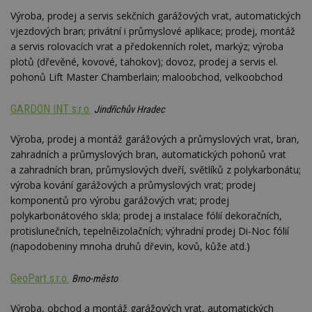
st
Výroba, prodej a servis sekčních garážových vrat, automatických
w
vjezdových bran; privátní i průmyslové aplikace; prodej, montáž
_dc_gtm_UA-53599847-1
.estav.cz
53
T
sekund
co
a servis rolovacích vrat a předokenních rolet, markýz; výroba
př
plotů (dřevěné, kovové, tahokov); dovoz, prodej a servis el.
w
po
pohonů Lift Master Chamberlain; maloobchod, velkoobchod
S
Go
da
GARDON INT s.r.o.
Jindřichův Hradec
kó
Po
lz
Výroba, prodej a montáž garážových a průmyslových vrat, bran,
z
nu
zahradních a průmyslových bran, automatických pohonů vrat
be
a zahradních bran, průmyslových dveří, světlíků z polykarbonátu;
sk
f
výroba kování garážových a průmyslových vrat; prodej
s
komponentů pro výrobu garážových vrat; prodej
ná
je
polykarbonátového skla; prodej a instalace fólií dekoračních,
kt
protislunečních, tepelněizolačních; výhradní prodej Di-Noc fólií
id
p
(napodobeniny mnoha druhů dřevin, kovů, kůže atd.)
ú
An
GeoPart s.r.o.
Brno-město
id
www.estav.cz
1 rok
T
co
po
Výroba, obchod a montáž garážových vrat, automatických
vy