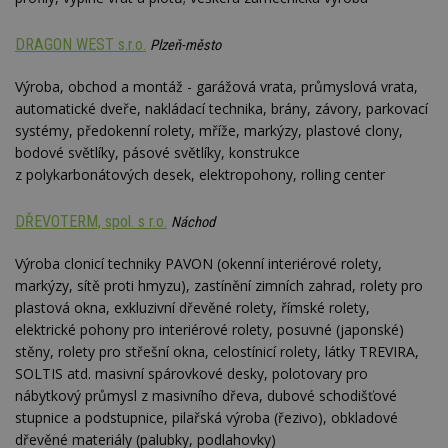
DRAGON WEST s.r.o.
Plzeň-město
Výroba, obchod a montáž - garážová vrata, průmyslová vrata,
automatické dveře, nakládací technika, brány, závory, parkovací
systémy, předokenní rolety, mříže, markýzy, plastové clony,
bodové světlíky, pásové světlíky, konstrukce
z polykarbonátových desek, elektropohony, rolling center
DŘEVOTERM, spol. s r.o.
Náchod
Výroba clonicí techniky PAVON (okenní interiérové rolety,
markýzy, sítě proti hmyzu), zastínění zimních zahrad, rolety pro
plastová okna, exkluzivní dřevěné rolety, římské rolety,
elektrické pohony pro interiérové rolety, posuvné (japonské)
stěny, rolety pro střešní okna, celostínicí rolety, látky TREVIRA,
SOLTIS atd. masivní spárovkové desky, polotovary pro
nábytkový průmysl z masivního dřeva, dubové schodišťové
stupnice a podstupnice, pilařská výroba (řezivo), obkladové
dřevěné materiály (palubky, podlahovky)