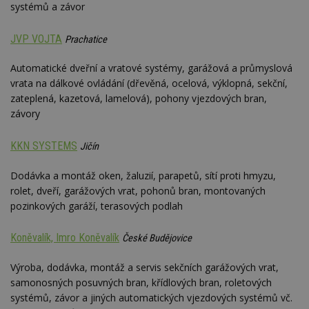
optima
systémů a závor
releva
rekla
shrom
JVP VOJTA
Prachatice
údajů 
návště
více w
Automatické dveřní a vratové systémy, garážová a průmyslová
stránek
výměnu
vrata na dálkové ovládání (dřevěná, ocelová, výklopná, sekční,
návště
obvykl
zateplená, kazetová, lamelová), pohony vjezdových bran,
poskyt
závory
centr
výměn
třetích
KKN SYSTEMS
Jičín
tuuid_lu
.bidswitch.net
1 rok
Obsah
jedine
Dodávka a montáž oken, žaluzií, parapetů, sítí proti hmyzu,
návště
které 
rolet, dveří, garážových vrat, pohonů bran, montovaných
Bidswi
sledov
pozinkových garáží, terasových podlah
návště
více w
umožň
Koněvalík, Imro Koněvalík
České Budějovice
Bidswi
optima
releva
Výroba, dodávka, montáž a servis sekčních garážových vrat,
reklamy
samonosných posuvných bran, křídlových bran, roletových
aby se
návště
systémů, závor a jiných automatických vjezdových systémů vč.
několik