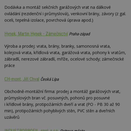
návštěvnících,
strojo
relacích a
genero
Dodávka a montáž sekčních garážových vrat na dálkové
kampaních pro
uživate
analytické
ovládání (rezidenční i průmyslová), venkovní brány, závory (z gal.
shrom
přehledy webů.
údaje o
oceli, tepelná izolace, povrchová úprava apod.)
na web
data m
odeslá
Hynek, Martin Hynek - Zámečnictví
Praha-západ
analýze
třetí s
Výroba a prodej: vrata, brány, branky, samonosná vrata,
test_cookie
14 minut
Tento 
Google LLC
54 sekund
cookie
.doubleclick.net
kolejová vrata, křídlová vrata, garážová vrata, pohony k vratům,
společ
zábradlí, nerezové zábradlí, mříže, ocelové schody; zámečnické
Double
(kterou
práce
společ
Google
zjistila
CH-mont, Jiří Chval
Česká Lípa
prohlí
návště
webu 
Obchodně-montážní firma: prodej a montáž garážových vrat,
soubor
průmyslových bran vč. posuvných, pohonů pro posuvné
id
.m6r.eu
2 měsíce 4
Tento 
i křídlové brány, protipožárních dveří a vrat (PO - PB 30 až 90
týdny
cookie
používá
min), protipožárních pohyblivých stěn, PVC stěn a dveřních
analýz
uzávěrů
optima
reklam
kampan
Double
INDUSTROPROFIL, spol. s r.o.