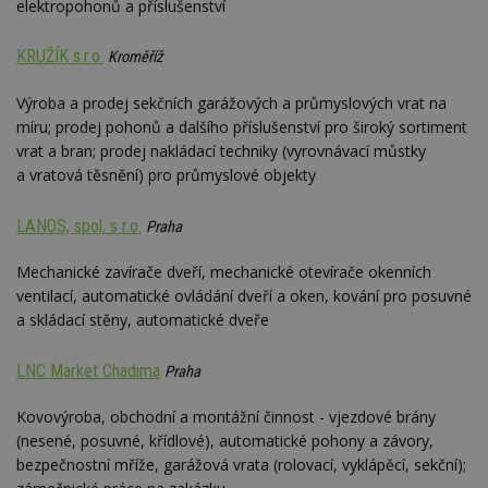
nezobr
elektropohonů a příslušenství
stejné
CMST
1 den
Shrom
Casale Media
KRUŽÍK s.r.o.
Kroměříž
údaje 
Inc.
návště
.casalemedia.com
souvise
Výroba a prodej sekčních garážových a průmyslových vrat na
návště
míru; prodej pohonů a dalšího příslušenství pro široký sortiment
uživate
webu, 
vrat a bran; prodej nakládací techniky (vyrovnávací můstky
počet 
průměr
a vratová těsnění) pro průmyslové objekty
stráve
webu a
stránky
LANOS, spol. s r.o.
Praha
načten
účele
zobraz
Mechanické zavírače dveří, mechanické otevírače okenních
cílený
ventilací, automatické ovládání dveří a oken, kování pro posuvné
TDCPM
1 rok
Tento 
The Trade Desk
a skládací stěny, automatické dveře
cookie
Inc.
inform
.adsrvr.org
tom, j
LNC Market Chadima
uživate
Praha
web, a
reklam
Kovovýroba, obchodní a montážní činnost - vjezdové brány
koncov
mohl v
(nesené, posuvné, křídlové), automatické pohony a závory,
návště
uvede
bezpečnostní mříže, garážová vrata (rolovací, vyklápěcí, sekční);
webu.