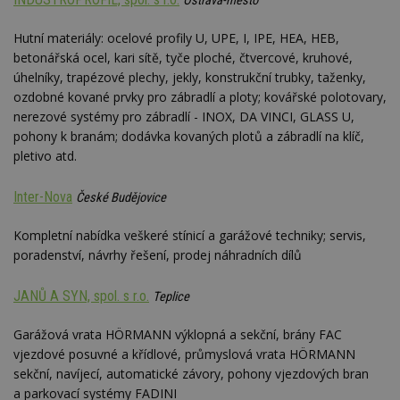
Ostrava-město
Google
Suite
Hutní materiály: ocelové profily U, UPE, I, IPE, HEA, HEB,
tuuid
.bidswitch.net
1 rok
Tento 
betonářská ocel, kari sítě, tyče ploché, čtvercové, kruhové,
cookie
hlavně
úhelníky, trapézové plechy, jekly, konstrukční trubky, taženky,
bidswit
ozdobné kované prvky pro zábradlí a ploty; kovářské polotovary,
aby by
reklam
nerezové systémy pro zábradlí - INOX, DA VINCI, GLASS U,
pro ná
webu
pohony k branám; dodávka kovaných plotů a zábradlí na klíč,
relevan
pletivo atd.
sid
.seznam.cz
4 týdny 2
Toto j
dny
běžný 
Inter-Nova
soubor
České Budějovice
ale po
naleze
Kompletní nabídka veškeré stínicí a garážové techniky; servis,
soubor
relace
poradenství, návrhy řešení, prodej náhradních dílů
pravd
použit 
správu
JANŮ A SYN, spol. s r.o.
Teplice
relace.
tuuid
.creative-
1 rok 3
Tento 
Garážová vrata HÖRMANN výklopná a sekční, brány FAC
serving.com
týdny
cookie
hlavně
vjezdové posuvné a křídlové, průmyslová vrata HÖRMANN
bidswit
sekční, navíjecí, automatické závory, pohony vjezdových bran
aby by
reklam
a parkovací systémy FADINI
pro ná