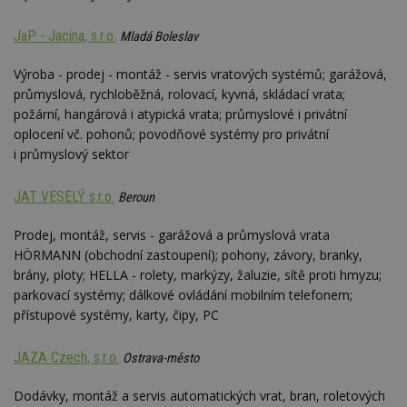
webu
relevan
JaP - Jacina, s.r.o.
Mladá Boleslav
tuuid_lu
.creative-
1 rok 3
Obsah
serving.com
týdny
jedine
Výroba - prodej - montáž - servis vratových systémů; garážová,
návště
které 
průmyslová, rychloběžná, rolovací, kyvná, skládací vrata;
Bidswi
požární, hangárová i atypická vrata; průmyslové i privátní
sledov
návště
oplocení vč. pohonů; povodňové systémy pro privátní
více w
umožň
i průmyslový sektor
Bidswi
optima
releva
JAT VESELÝ s.r.o.
Beroun
reklamy
aby se
návště
Prodej, montáž, servis - garážová a průmyslová vrata
několik
nezobr
HÖRMANN (obchodní zastoupení); pohony, závory, branky,
stejné
brány, ploty; HELLA - rolety, markýzy, žaluzie, sítě proti hmyzu;
uu
11 měsíců
Slouží 
Ströer Core
parkovací systémy; dálkové ovládání mobilním telefonem;
4 týdny
reklam 
GmbH & Co. KG
přístupové systémy, karty, čipy, PC
pohybů
.adscale.de
napříč
stránk
JAZA Czech, s.r.o.
Ostrava-město
uuid
1 rok
Tento 
MediaMath Inc.
cookie
.mathtag.com
Dodávky, montáž a servis automatických vrat, bran, roletových
použív