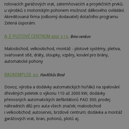
rolovacích garážových vrat, zatemňovacích a projekčních prvků;
u výrobků s motorickým pohonem možnost dálkového ovládání.
Akreditovaná firma (odborný dodavatel) dotačního programu
Zelená úsporám.
A-Z PLOTOVÉ CENTRUM spol. s r.o.
Brno-venkov
Maloobchod, velkoobchod, montáž - plotové systémy, pletiva,
svařované sítě, dráty, sloupky, vzpěry, kování pro brány,
automatické pohony
BAUKOMPLEX, a.s.
Havlíčkův Brod
Dovoz, výroba a dodávky automatických hořáků na spalování
dřevěných peletek o výkonu 110 až 2000 kW, dodávky
přenosných automatických defibrilátorů PAD 300; prodej
náhradních dílů pro auta všech značek; maloobchod
i velkoobchod; autoservis, brzdové centrum; dodávka a montáž
garážových vrat, bran, pohonů, plotů aj.