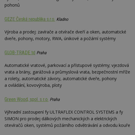
se
pohonů
_hjFirstSeen
29
S
Hotjar Ltd
minut
je
.estav.cz
GEZE Česká republika s.r.o.
Kladno
54
ab
sekund
sl
ce
Výroba a prodej: zavírače a otvírače dveří a oken, automatické
pr
po
dveře, pohony, motory, RWA, únikové a požární systémy
N
ž
id
GLOB-TRADE td
Praha
i
_hjAbsoluteSessionInProgress
29
S
Hotjar Ltd
Automatické vratové, parkovací a přístupové systémy; vjezdová
minut
je
.estav.cz
54
ab
vrata a brány, garážová a průmyslová vrata, bezpečnostní mříže
sekund
sl
a rolety, automatické závory, automatické dveře, pohony
ce
pr
a ovládání, kovovýroba, ploty
po
N
ž
Green Wood, spol. s r.o.
Praha
id
i
Výhradní zastoupení fy ULTRAFLEX CONTROL SYSTEMS a fy
counter
www.estav.cz
29
T
minut
co
SIMON pro prodej dálkových mechanických a elektrických
53
po
otevíračů oken, systémů požárního odvětrávání a odvodu kouře
sekund
vy
se