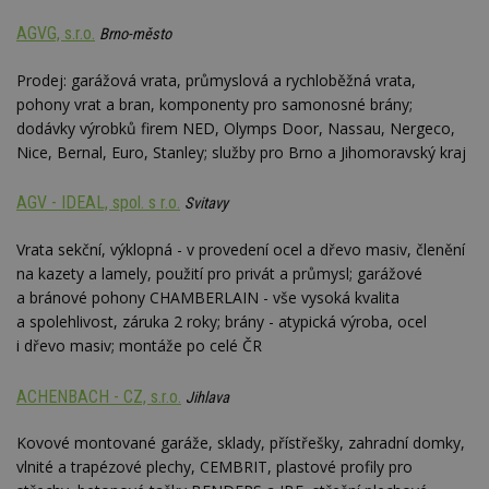
AGVG, s.r.o.
Brno-město
Prodej: garážová vrata, průmyslová a rychloběžná vrata,
pohony vrat a bran, komponenty pro samonosné brány;
dodávky výrobků firem NED, Olymps Door, Nassau, Nergeco,
Nice, Bernal, Euro, Stanley; služby pro Brno a Jihomoravský kraj
AGV - IDEAL, spol. s r.o.
Svitavy
Vrata sekční, výklopná - v provedení ocel a dřevo masiv, členění
na kazety a lamely, použití pro privát a průmysl; garážové
a bránové pohony CHAMBERLAIN - vše vysoká kvalita
a spolehlivost, záruka 2 roky; brány - atypická výroba, ocel
i dřevo masiv; montáže po celé ČR
ACHENBACH - CZ, s.r.o.
Jihlava
Kovové montované garáže, sklady, přístřešky, zahradní domky,
vlnité a trapézové plechy, CEMBRIT, plastové profily pro