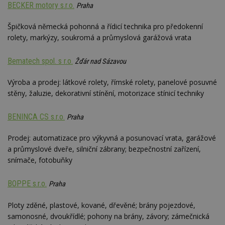
BECKER motory s.r.o.
Praha
Špičková německá pohonná a řídicí technika pro předokenní
rolety, markýzy, soukromá a průmyslová garážová vrata
Bematech spol. s r.o.
Žďár nad Sázavou
Výroba a prodej: látkové rolety, římské rolety, panelové posuvné
stěny, žaluzie, dekorativní stínění, motorizace stínicí techniky
BENINCA CS s.r.o.
Praha
Prodej: automatizace pro výkyvná a posunovací vrata, garážové
a průmyslové dveře, silniční zábrany; bezpečnostní zařízení,
snímače, fotobuňky
BOPPE s.r.o.
Praha
Ploty zděné, plastové, kované, dřevěné; brány pojezdové,
samonosné, dvoukřídlé; pohony na brány, závory; zámečnická