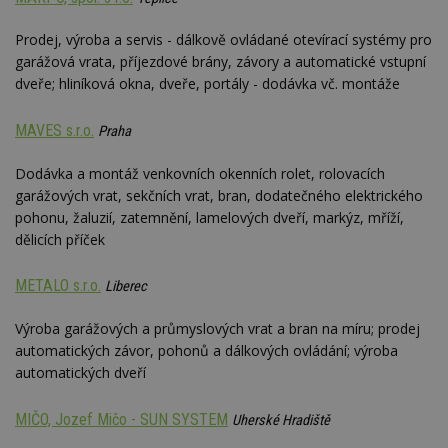
webu.
CMPRO
2 měsíce 4
Tyto s
Casale Media
Prodej, výroba a servis - dálkově ovládané otevírací systémy pro
týdny
cookie
Inc.
garážová vrata, příjezdové brány, závory a automatické vstupní
spojen
.casalemedia.com
reklam
dveře; hliníková okna, dveře, portály - dodávka vč. montáže
sledov
produk
které 
MAVES s.r.o.
Praha
uživate
Dodávka a montáž venkovních okenních rolet, rolovacích
garážových vrat, sekčních vrat, bran, dodatečného elektrického
pohonu, žaluzií, zatemnění, lamelových dveří, markýz, mříží,
dělicích příček
METALO s.r.o.
Liberec
Výroba garážových a průmyslových vrat a bran na míru; prodej
automatických závor, pohonů a dálkových ovládání; výroba
automatických dveří
MIČO, Jozef Mičo - SUN SYSTEM
Uherské Hradiště