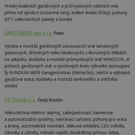
Prodej kvalitních garážových a průmyslových sekčních vrat
přímo od výrobce (rozumné ceny, krátké dodací lhůty); pohony
BFT; velkoobchod: panely a kování
DAVID GROUP, spol. s r.o.
Praha
Výroba a montáž garážových zasouvacích vrat lamelových
(plastových, dřevěných nebo hliníkových) v libovolných délkách
na zakázku, dodávka a montáž průmyslových vrat WINDSOR, el.
pohonů garážových vrat a vjezdových bran; výhradní zastoupení
fy RUNDUM MEIR Garagentorbau (Německo), sekční a výklopná
garážová vrata; dodávka a montáž venkovního a vnitřního
stínění
DD Technik s.r.o.
Český Krumlov
Velkoobchod elektro: alarmy, zabezpečovací, kamerové
a automatizační systémy, nahrávací zařízení, pohony pro vrata
a brány, automatické otevírání, dálková ovládání, LED svítidla,
žárovky a zářivky, měniče napětí, bezdrátový přenos videa,