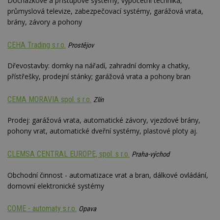
Docházkové a přístupové systémy, výpočetní technika,
průmyslová televize, zabezpečovací systémy, garážová vrata,
brány, závory a pohony
CEHA Trading s.r.o.
Prostějov
Dřevostavby: domky na nářadí, zahradní domky a chatky,
přístřešky, prodejní stánky; garážová vrata a pohony bran
CEMA MORAVIA spol. s r.o.
Zlín
Prodej: garážová vrata, automatické závory, vjezdové brány,
pohony vrat, automatické dveřní systémy, plastové ploty aj.
CLEMSA CENTRAL EUROPE, spol. s r.o.
Praha-východ
Obchodní činnost - automatizace vrat a bran, dálkové ovládání,
domovní elektronické systémy
COME - automaty s.r.o.
Opava