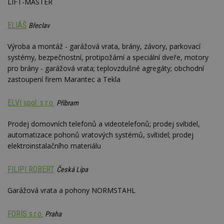
LIFT-MASTER
ELIÁŠ
Břeclav
Nezbytně nutné soubory
Výkonové soubory
Soubory cílení
Výroba a montáž - garážová vrata, brány, závory, parkovací
Funkční soubory
Nezařazené soubory
systémy, bezpečnostní, protipožární a speciální dveře, motory
pro brány - garážová vrata; teplovzdušné agregáty; obchodní
Nezbytně nutné soubory cookie umožňují základní
zastoupení firem Marantec a Tekla
funkce webových stránek, jako je přihlášení
uživatele a správa účtu. Webové stránky nelze bez
nezbytně nutných souborů cookie správně
ELVI spol. s r.o.
Příbram
používat.
Provider
/
Prodej domovních telefonů a videotelefonů; prodej svítidel,
Název
Vyprší
P
Doména
automatizace pohonů vratových systémů, svítidel; prodej
_hjIncludedInPageviewSample
2
T
Hotjar Ltd
elektroinstalačního materiálu
minuty
co
www.estav.cz
na
ab
FILIPI ROBERT
Česká Lípa
Ho
zd
ná
Garážová vrata a pohony NORMSTAHL
z
vz
d
FORIS s.r.o.
l
Praha
z