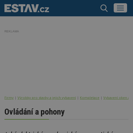
REKLAMA
Firmy
|
Výrobky pro stavby a jejich vybavení
|
Kompletace
|
Vybavení oken a d
Ovládání a pohony