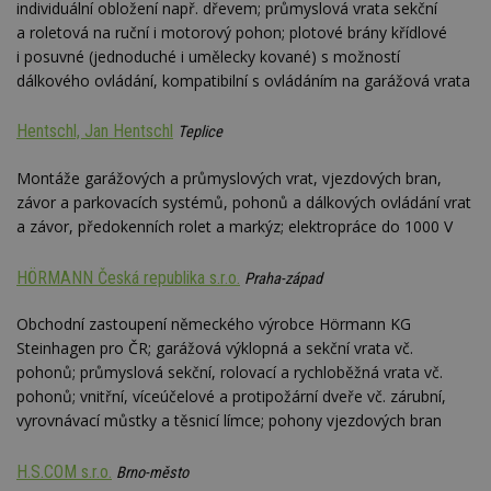
sledování
cookie
individuální obložení např. dřevem; průmyslová vrata sekční
Inc.
mobilního
zobrazení
inform
.adsrvr.org
zobrazení
a roletová na ruční i motorový pohon; plotové brány křídlové
_hjSession_170189
.estav.cz
29 minut
stránek.
tom, j
54 sekund
uživate
i posuvné (jednoduché i umělecky kované) s možností
sssp_session
.estav.cz
30
Session pro
_ga
2 roky
Tento název
Google
web, a
minut
výdej
dálkového ovládání, kompatibilní s ovládáním na garážová vrata
Gtest
1 týden
Gemius
souboru cookie
LLC
reklam
reklamy při
.hit.gemius.pl
je spojen s
.estav.cz
koncov
přechodu ze
Google
mohl v
seznam.cz do
Universal
C
1 měsíc
Adform
návště
Hentschl, Jan Hentschl
Teplice
partnerské
Analytics - což je
.adform.net
uvede
sítě.
významná
webu.
aktualizace
bm2uu
.go.eu.bbelements.com
2 měsíce 4
Montáže garážových a průmyslových vrat, vjezdových bran,
běžněji
VISITOR_INFO1_LIVE
5 měsíců 4
týdny
Tento 
Google LLC
závor a parkovacích systémů, pohonů a dálkových ovládání vrat
používané
týdny
cookie
.youtube.com
analytické služby
Youtub
cct
.adscale.de
11 měsíců
a závor, předokenních rolet a markýz; elektropráce do 1000 V
Google. Tento
sledov
4 týdny
soubor cookie
uživat
se používá k
předvo
ibbid
.bbelements.com
2 měsíce 4
HÖRMANN Česká republika s.r.o.
Praha-západ
rozlišení
videa 
týdny
jedinečných
vložen
uživatelů
webů; 
ibbid
www.estav.cz
Zavřením
Obchodní zastoupení německého výrobce Hörmann KG
přiřazením
určit, 
prohlížeče
náhodně
návště
Steinhagen pro ČR; garážová výklopná a sekční vrata vč.
vygenerovaného
použív
c
.bidswitch.net
1 rok
pohonů; průmyslová sekční, rolovací a rychloběžná vrata vč.
čísla jako
nebo s
identifikátoru
verzi 
pohonů; vnitřní, víceúčelové a protipožární dveře vč. zárubní,
klienta. Je
Youtub
součástí každého
vyrovnávací můstky a těsnicí límce; pohony vjezdových bran
požadavku na
uid
.adform.net
2 měsíce
Tento 
stránku na webu
cookie
a slouží k
jednoz
H.S.COM s.r.o.
Brno-město
výpočtu údajů o
přiřaz