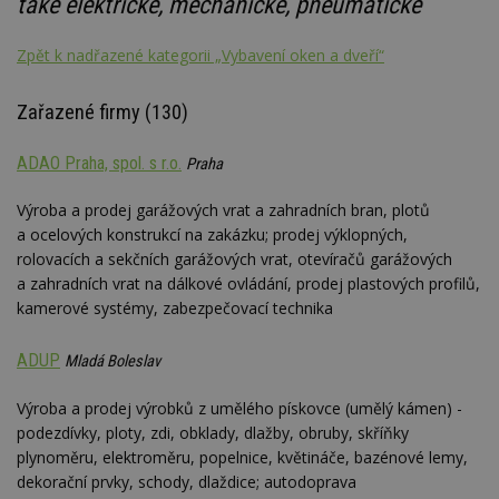
také elektrické, mechanické, pneumatické
Zpět k nadřazené kategorii „Vybavení oken a dveří“
Zařazené firmy (130)
ADAO Praha, spol. s r.o.
Praha
Výroba a prodej garážových vrat a zahradních bran, plotů
a ocelových konstrukcí na zakázku; prodej výklopných,
rolovacích a sekčních garážových vrat, otevíračů garážových
a zahradních vrat na dálkové ovládání, prodej plastových profilů,
kamerové systémy, zabezpečovací technika
ADUP
Mladá Boleslav
Výroba a prodej výrobků z umělého pískovce (umělý kámen) -
podezdívky, ploty, zdi, obklady, dlažby, obruby, skříňky
plynoměru, elektroměru, popelnice, květináče, bazénové lemy,
dekorační prvky, schody, dlaždice; autodoprava