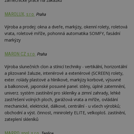
zámečnické práce na zakázku
YSC
Zavřením
Tento 
Google LLC
prohlížeče
cookie
.youtube.com
MAROLUX, s.r.o.
YouTu
Praha
sledov
zobraz
Výroba a prodej: okna a dveře, markýzy, okenní rolety, roletová
vložen
vrata, roletové mříže, pohonná automatika SOMFY, fasádní
CMPS
2 měsíce 4
Tyto s
Casale Media
týdny
cookie
markýzy
Inc.
spojen
.casalemedia.com
reklam
sledov
MARON CZ s.r.o.
Praha
produk
které 
uživate
Výroba slunečních clon a stínicí techniky - vertikální, horizontální
a plizované žaluzie, interiérové a exteriérové (SCREEN) rolety,
IDE
2 roky
Tento 
Google LLC
cookie
.doubleclick.net
exter. rolády plastové a hliníkové, markýzy korbové, výsuvné
společ
Double
a balkonové, japonské posuvné panel. stěny, úplné zatemnění,
provád
univerz. systém zastínění pro skleníky a zimní zahrady, lehké
inform
tom, j
zastřešení volných ploch, garážová vrata a mříže, ovládání
uživate
mechanické, elektrické, dálkové, centrální - u všech výrobků;
webové
a jakou
obchodní a výst. činnost, minirolety ELITE, velkoploš. zastínění,
reklam
zateplení skleníků
koncov
mohl v
návště
uvede
MARPO, spol. s r.o.
Teplice