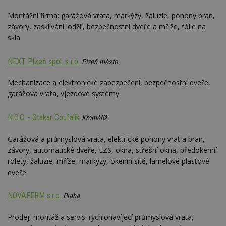
Montážní firma: garážová vrata, markýzy, žaluzie, pohony bran,
závory, zasklívání lodžií, bezpečnostní dveře a mříže, fólie na
skla
NEXT Plzeň spol. s r.o.
Plzeň-město
Mechanizace a elektronické zabezpečení, bezpečnostní dveře,
garážová vrata, vjezdové systémy
N.O.C. - Otakar Coufalík
Kroměříž
Garážová a průmyslová vrata, elektrické pohony vrat a bran,
závory, automatické dveře, EZS, okna, střešní okna, předokenní
rolety, žaluzie, mříže, markýzy, okenní sítě, lamelové plastové
dveře
NOVAFERM s.r.o.
Praha
Prodej, montáž a servis: rychlonavíjecí průmyslová vrata,