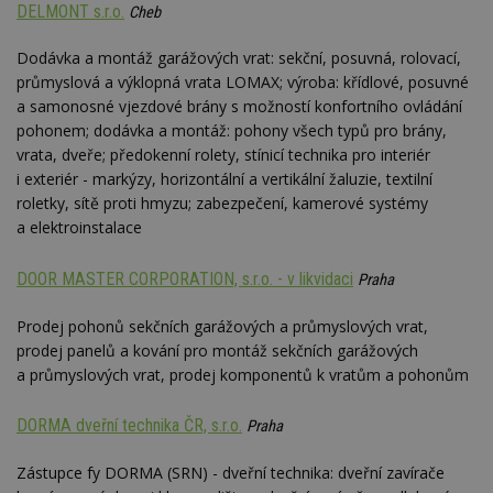
DELMONT s.r.o.
Cheb
Dodávka a montáž garážových vrat: sekční, posuvná, rolovací,
průmyslová a výklopná vrata LOMAX; výroba: křídlové, posuvné
a samonosné vjezdové brány s možností konfortního ovládání
pohonem; dodávka a montáž: pohony všech typů pro brány,
vrata, dveře; předokenní rolety, stínicí technika pro interiér
i exteriér - markýzy, horizontální a vertikální žaluzie, textilní
roletky, sítě proti hmyzu; zabezpečení, kamerové systémy
a elektroinstalace
DOOR MASTER CORPORATION, s.r.o. - v likvidaci
Praha
Prodej pohonů sekčních garážových a průmyslových vrat,
prodej panelů a kování pro montáž sekčních garážových
a průmyslových vrat, prodej komponentů k vratům a pohonům
DORMA dveřní technika ČR, s.r.o.
Praha
Zástupce fy DORMA (SRN) - dveřní technika: dveřní zavírače