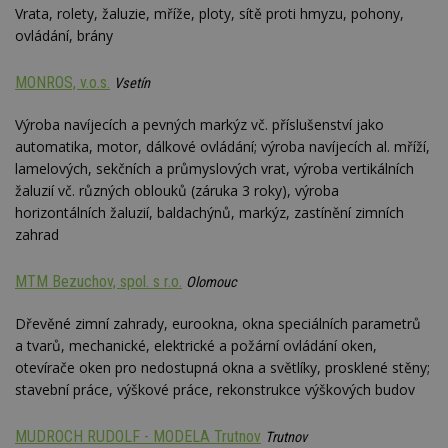
Vrata, rolety, žaluzie, mříže, ploty, sítě proti hmyzu, pohony,
ovládání, brány
MONROS, v.o.s.
Vsetín
Výroba navíjecích a pevných markýz vč. příslušenství jako
automatika, motor, dálkové ovládání; výroba navíjecích al. mříží,
lamelových, sekčních a průmyslových vrat, výroba vertikálních
žaluzií vč. různých oblouků (záruka 3 roky), výroba
horizontálních žaluzií, baldachýnů, markýz, zastínění zimních
zahrad
MTM Bezuchov, spol. s r.o.
Olomouc
Dřevěné zimní zahrady, eurookna, okna speciálních parametrů
a tvarů, mechanické, elektrické a požární ovládání oken,
otevírače oken pro nedostupná okna a světlíky, prosklené stěny;
stavební práce, výškové práce, rekonstrukce výškových budov
MUDROCH RUDOLF - MODELA Trutnov
Trutnov