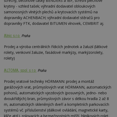
střechy, betonové tašky BENDERS a IBF, střešní plechové
krytiny - vzhled tašek; výhradní dodavatel obloukových
samonosných vlnitých plechů a krytovacích systémů na
dopravníky ACHENBACH; výhradní dodavatel stěračů pro
dopravníky FTK, dodavatel BITUMEN vlnovek, CEMBRIT aj.
Alnic s.r.o.
Praha
Prodej a výroba centrálních řídicích jednotek a žaluzií (látkové
rolety, venkovní žaluzie, fasádové markýzy, markýzorolety,
rolety)
ALTOMA, spol. s r.o.
Praha
Prodej vratové techniky HÖRMANN: prodej a montáž
garážových vrat, průmyslových vrat HÖRMANN, automatických
pohonů, automatických vjezdových (posuvných, jedno- nebo
dvoukřídlých) bran, průmyslových závor s délkou hradla 2 až 8
m, automatických skleněných dveří a kompletních parkovacích
systémů vč. příslušenství (dálkové ovládání, magnetické karty,
klíče atd.), rolovacích a bezpečnostních mříží, hliníkových rolet,