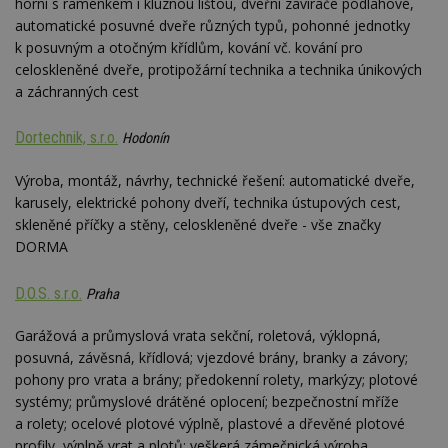
horní s raménkem i kluznou lištou, dveřní zavírače podlahové,
automatické posuvné dveře různých typů, pohonné jednotky
k posuvným a otočným křídlům, kování vč. kování pro
celoskleněné dveře, protipožární technika a technika únikových
a záchranných cest
Dortechnik, s.r.o.
Hodonín
Výroba, montáž, návrhy, technické řešení: automatické dveře,
karusely, elektrické pohony dveří, technika ústupových cest,
skleněné příčky a stěny, celoskleněné dveře - vše značky
DORMA
D.O.S. s.r.o.
Praha
Garážová a průmyslová vrata sekční, roletová, výklopná,
posuvná, závěsná, křídlová; vjezdové brány, branky a závory;
pohony pro vrata a brány; předokenní rolety, markýzy; plotové
systémy; průmyslové drátěné oplocení; bezpečnostní mříže
a rolety; ocelové plotové výplně, plastové a dřevěné plotové
profily, výplně vrat a plotů; veškerá zámečnická výroba