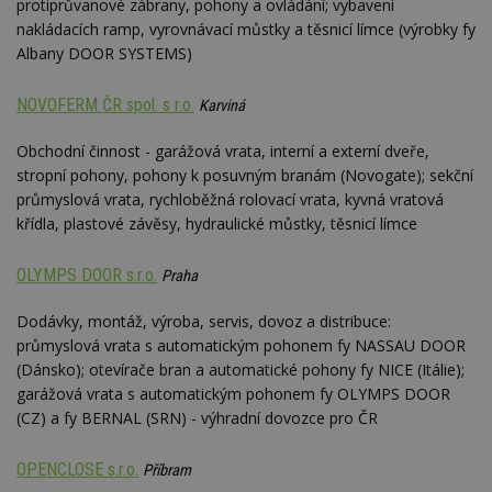
protiprůvanové zábrany, pohony a ovládání; vybavení
nakládacích ramp, vyrovnávací můstky a těsnicí límce (výrobky fy
Albany DOOR SYSTEMS)
NOVOFERM ČR spol. s r.o.
Karviná
Obchodní činnost - garážová vrata, interní a externí dveře,
stropní pohony, pohony k posuvným branám (Novogate); sekční
průmyslová vrata, rychloběžná rolovací vrata, kyvná vratová
křídla, plastové závěsy, hydraulické můstky, těsnicí límce
OLYMPS DOOR s.r.o.
Praha
Dodávky, montáž, výroba, servis, dovoz a distribuce:
průmyslová vrata s automatickým pohonem fy NASSAU DOOR
(Dánsko); otevírače bran a automatické pohony fy NICE (Itálie);
garážová vrata s automatickým pohonem fy OLYMPS DOOR
(CZ) a fy BERNAL (SRN) - výhradní dovozce pro ČR
OPENCLOSE s.r.o.
Příbram