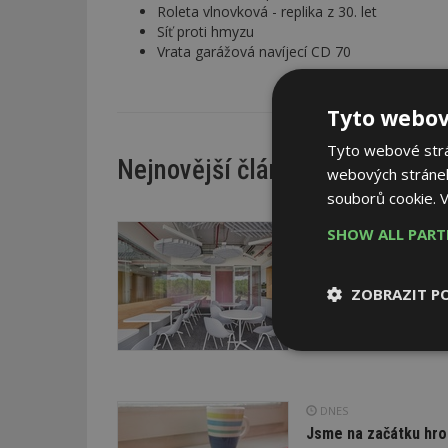
Roleta vlnovková - replika z 30. let
Síť proti hmyzu
Vrata garážová navíjecí CD 70
Tyto webov
Tyto webové strán
Nejnovější články
webových stránek
souborů cookie.
V
DNES
SHOW ALL PAR
Barevné kanceláře ja
Kancelářské prostory v
ZOBRAZIT P
podlaží je koncipováno 
média. Obsahují newsroo
specializované provozy
Nezbytně
nutné soubor
DNES
Jsme na začátku hro