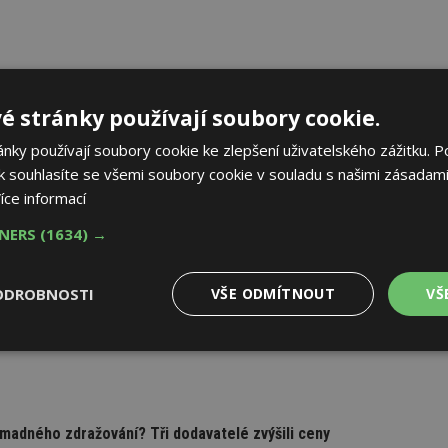
AK
é stránky používají soubory cookie.
ky používají soubory cookie ke zlepšení uživatelského zážitku. P
 souhlasíte se všemi soubory cookie v souladu s našimi zásadami
íce informací
TNERS
(1634) →
ko zázemí pro moderní digitální média
znikly v administrativním komplexu Hagibor. Šest kancelářských
ODROBNOSTI
VŠE ODMÍTNOUT
VŠ
jako technologicky intenzivní pracovní prostředí pro současná
my, fotoateliéry, redakční pracoviště, nahrávací studia a další
.
Výkonové
Soubory cílení
Funkční
y
soubory
soubory
madného zdražování? Tři dodavatelé zvýšili ceny