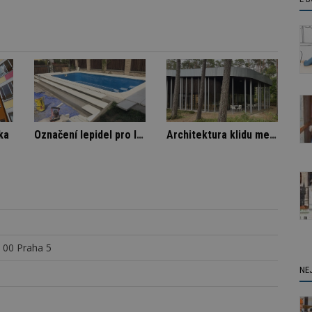
tovém domě
Spory SVJ a nájemníka
Označe
 00 Praha 5
NE