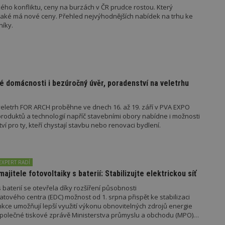
ého konfliktu, ceny na burzách v ČR prudce rostou. Který
jaké má nové ceny. Přehled nejvýhodnějších nabídek na trhu ke
níky.
oubory
Výkonové soubory
Soubory cílení
Funkční soubory
Ne
ry cookie umožňují základní funkce webových stránek, jako je přihlášení uživatele
e bez nezbytně nutných souborů cookie správně používat.
Provider
/
Vyprší
Popis
Doména
é domácnosti i bezúročný úvěr, poradenství na veletrhu
geviewSample
2
Tento soubor cookie je nastaven tak, 
Hotjar Ltd
minuty
Hotjar o tom, zda je tento návštěvník 
www.estav.cz
eletrh FOR ARCH proběhne ve dnech 16. až 19. září v PVA EXPO
vzorkování dat definovaného limitem z
oduktů a technologií napříč stavebními obory nabídne i možnosti
vašeho webu.
 pro ty, kteří chystají stavbu nebo renovaci bydlení.
847-1
.estav.cz
53
Tento soubor cookie je přidružen k w
sekund
Správce značek Google k načtení dalšíc
stránku. Pokud je použit, lze jej považ
nutný, protože bez něj jiné skripty ne
správně. Konec názvu je jedinečné číslo
EXPERT RADÍ
identifikátorem přidruženého účtu Goog
majitele fotovoltaiky s baterií: Stabilizujte elektrickou síť
www.estav.cz
1 rok
Tento soubor cookie se používá k vytvá
 baterií se otevřela díky rozšíření působnosti
uživatele
tového centra (EDC) možnost od 1. srpna přispět ke stabilizaci
29
Soubor cookie je nastaven tak, aby Hot
Hotjar Ltd
unkce umožňují lepší využití výkonu obnovitelných zdrojů energie
minut
začátek cesty uživatele pro celkový poče
.estav.cz
e společné tiskové zprávě Ministerstva průmyslu a obchodu (MPO)
54
Neobsahuje žádné identifikovatelné in
sekund