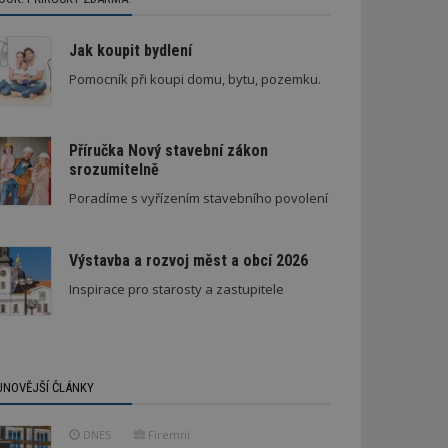
Jak koupit bydlení
Pomocník při koupi domu, bytu, pozemku.
Příručka Nový stavební zákon
srozumitelně
ní lepidel pro lepení dlažby
Architektura klidu mezi borovicemi
Poradíme s vyřízením stavebního povolení
Výstavba a rozvoj měst a obcí 2026
Inspirace pro starosty a zastupitele
JNOVĚJŠÍ ČLÁNKY
DNES
Firemní