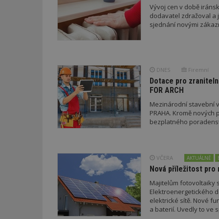
Vývoj cen v době iránsk
dodavatel zdražoval a 
sjednání novými zákaz
Nezbytně nutné s
Nezbytně nutné soubo
Webové stránky nelz
DNES
Firemní
Název
Dotace pro zraniteln
FOR ARCH
_hjIncludedInPa
Mezinárodní stavební v
PRAHA. Kromě nových pr
bezplatného poradenství
_dc_gtm_UA-53599
VČERA
AKTUÁLNĚ
Nová příležitost pro 
id
Majitelům fotovoltaiky s
Elektroenergetického da
_hjFirstSeen
elektrické sítě. Nové f
a baterií. Uvedly to v
a EDC.