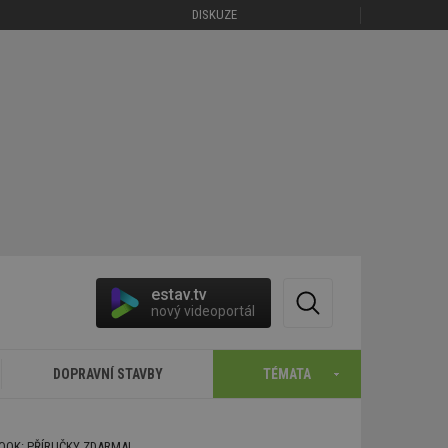
DISKUZE
estav.tv
nový videoportál
DOPRAVNÍ STAVBY
TÉMATA
BOOK: PŘÍRUČKY ZDARMA!