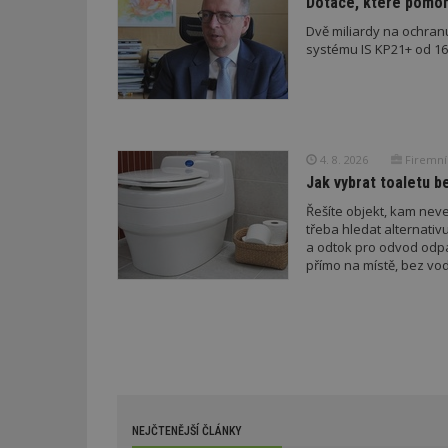
Dotace, které pomoho
cct
Dvě miliardy na ochran
_hjSession_170189
systému IS KP21+ od 16. 
Gtest
uid
C
test_cookie
bm2uu
4. 8. 2026
Firemní
cct
Jak vybrat toaletu be
id
ibbid
Řešíte objekt, kam nev
třeba hledat alternati
ibbid
a odtok pro odvod odp
tuuid
c
přímo na místě, bez vod
sid
tuuid
tuuid_lu
NEJČTENĚJŠÍ ČLÁNKY