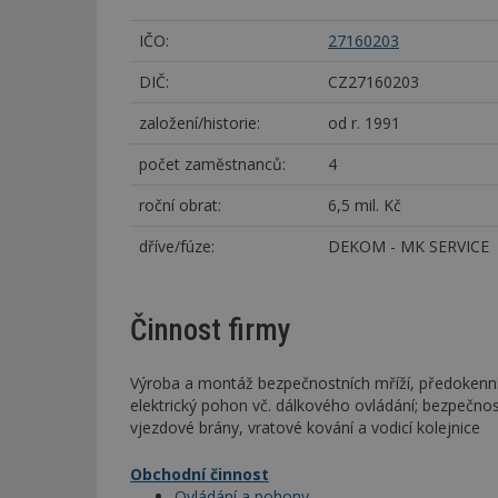
IČO:
27160203
DIČ:
CZ27160203
založení/historie:
od r. 1991
počet zaměstnanců:
4
roční obrat:
6,5 mil. Kč
dříve/fúze:
DEKOM - MK SERVICE
Činnost firmy
Výroba a montáž bezpečnostních mříží, předokenníc
elektrický pohon vč. dálkového ovládání; bezpečnos
vjezdové brány, vratové kování a vodicí kolejnice
Obchodní činnost
Ovládání a pohony