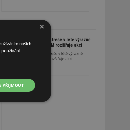
×
CE A SLEVY
Na nové lehké střeše v létě výrazně
oužíváním našich
ušetříte. SATJAM rozšiřuje akci
 používání
Na nové lehké střeše v létě výrazně
ušetříte. SATJAM rozšiřuje akci
REKLAMA
E PŘIJMOUT
Nezařazené
soubory