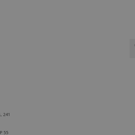
, 241
1
BP 55