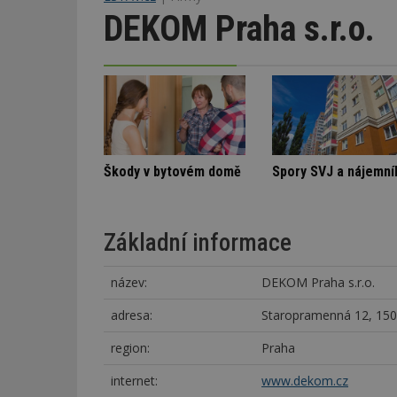
DEKOM Praha s.r.o.
Stará textilka na Slovensku září novotou
Nenápadná rodinná vila
Škody v by
Základní informace
název:
DEKOM Praha s.r.o.
adresa:
Staropramenná 12, 150
region:
Praha
internet:
www.dekom.cz