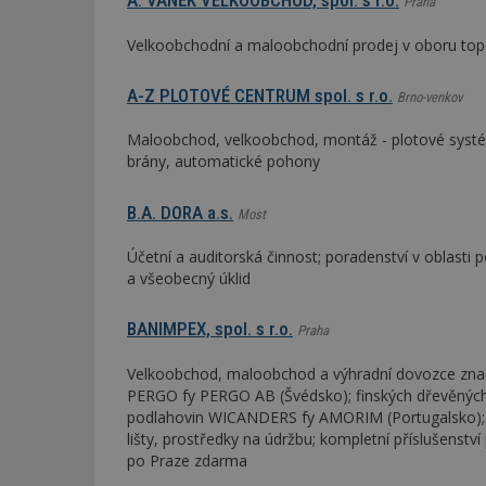
A. VANĚK VELKOOBCHOD, spol. s r.o.
Praha
Velkoobchodní a maloobchodní prodej v oboru tope
Název
Provider
Pr
Název
Název
/
D
Název
_hjSessionUser_1
Doména
A-Z PLOTOVÉ CENTRUM spol. s r.o.
Brno-venkov
test
.m
tu
_gid
CMID
Google
LLC
Maloobchod, velkoobchod, montáž - plotové systémy,
Gdyn
mobile
ww
.estav.cz
brány, automatické pohony
_ga
TDID
Google
sssp_session
c
.e
LLC
B.A. DORA a.s.
Most
.estav.cz
ui
VISITOR_INFO1_LI
Účetní a auditorská činnost; poradenství v oblasti 
cct
a všeobecný úklid
_hjSession_170189
Gtest
uid
BANIMPEX, spol. s r.o.
Praha
C
Velkoobchod, maloobchod a výhradní dovozce znač
PERGO fy PERGO AB (Švédsko); finských dřevěných
test_cookie
podlahovin WICANDERS fy AMORIM (Portugalsko); po
bm2uu
lišty, prostředky na údržbu; kompletní příslušenství
cct
po Praze zdarma
id
ibbid