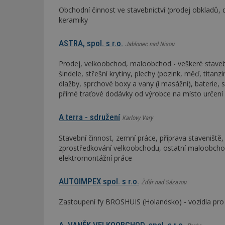
Obchodní činnost ve stavebnictví (prodej obkladů,
keramiky
_dc_gtm_UA-53599
ASTRA, spol. s r.o.
Jablonec nad Nisou
Prodej, velkoobchod, maloobchod - veškeré stavební
šindele, střešní krytiny, plechy (pozink, měď, titanz
id
dlažby, sprchové boxy a vany (i masážní), baterie,
přímé traťové dodávky od výrobce na místo určení
_hjFirstSeen
A terra - sdružení
Karlovy Vary
_hjAbsoluteSessi
Stavební činnost, zemní práce, příprava staveniště, 
zprostředkování velkoobchodu, ostatní maloobchod; 
elektromontážní práce
counter
AUTOIMPEX spol. s r.o.
Žďár nad Sázavou
Zastoupení fy BROSHUIS (Holandsko) - vozidla pro 
__gfp_64b