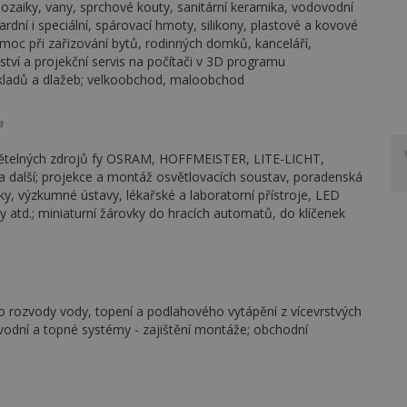
ozaiky, vany, sprchové kouty, sanitární keramika, vodovodní
rdní i speciální, spárovací hmoty, silikony, plastové a kovové
omoc při zařizování bytů, rodinných domků, kanceláří,
ství a projekční servis na počítači v 3D programu
kladů a dlažeb; velkoobchod, maloobchod
a
světelných zdrojů fy OSRAM, HOFFMEISTER, LITE-LICHT,
alší; projekce a montáž osvětlovacích soustav, poradenská
iky, výzkumné ústavy, lékařské a laboratorní přístroje, LED
y atd.; miniaturní žárovky do hracích automatů, do klíčenek
 rozvody vody, topení a podlahového vytápění z vícevrstvých
ovodní a topné systémy - zajištění montáže; obchodní