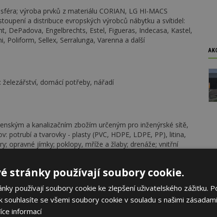
ní sféra; výroba prvků z materiálu CORIAN, LG HI-MACS
stoupení a distribuce evropských výrobců nábytku a svítidel:
ght, DePadova, Engelbrechts, Estel, Figueras, Indecasa, Kastel,
, Poliform, Sellex, Serralunga, Varenna a další
AK
 železářství, domácí potřeby, nářadí
enským a kanalizačním zbožím určeným pro inženýrské sítě,
v: potrubí a tvarovky - plasty (PVC, HDPE, LDPE, PP), litina,
; opravné jímky; poklopy, mříže a žlaby; drenáže; vnitřní
zolace; ventily; vodoměry; spojovací materál; těsnění; betonové
é stránky používají soubory cookie.
ky používají soubory cookie ke zlepšení uživatelského zážitku. P
 souhlasíte se všemi soubory cookie v souladu s našimi zásadami
realizace výsadeb či údržbu veřejné i firemní zeleně
íce informací
TICENTRU ve Slušovicích