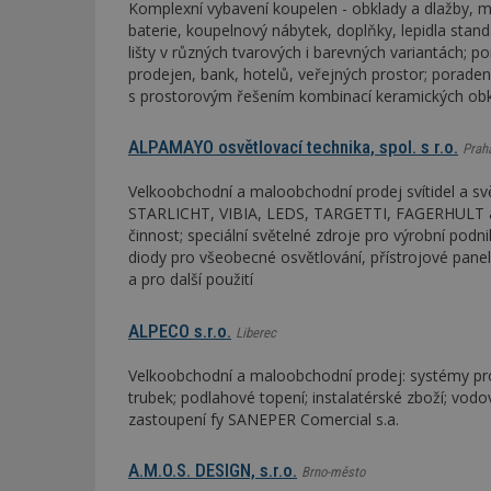
Komplexní vybavení koupelen - obklady a dlažby, m
baterie, koupelnový nábytek, doplňky, lepidla standa
lišty v různých tvarových i barevných variantách; p
prodejen, bank, hotelů, veřejných prostor; poraden
s prostorovým řešením kombinací keramických ob
ALPAMAYO osvětlovací technika, spol. s r.o.
Prah
Velkoobchodní a maloobchodní prodej svítidel a 
STARLICHT, VIBIA, LEDS, TARGETTI, FAGERHULT a d
činnost; speciální světelné zdroje pro výrobní podn
diody pro všeobecné osvětlování, přístrojové panel
a pro další použití
ALPECO s.r.o.
Liberec
Velkoobchodní a maloobchodní prodej: systémy pro
trubek; podlahové topení; instalatérské zboží; vod
zastoupení fy SANEPER Comercial s.a.
A.M.O.S. DESIGN, s.r.o.
Brno-město