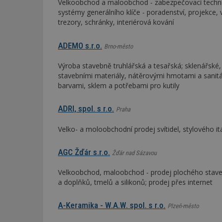
Velkoobchod a maloobchod - zabezpečovací technik
systémy generálního klíče - poradenství, projekce,
trezory, schránky, interiérová kování
ADEMO s.r.o.
Brno-město
Výroba stavebně truhlářská a tesařská; sklenářské
stavebními materiály, nátěrovými hmotami a sani
barvami, sklem a potřebami pro kutily
ADRI, spol. s r.o.
Praha
Velko- a moloobchodní prodej svítidel, stylového it
AGC Žďár s.r.o.
Žďár nad Sázavou
Velkoobchod, maloobchod - prodej plochého stavebn
a doplňků, tmelů a silikonů; prodej přes internet
A-Keramika - W.A.W. spol. s r.o.
Plzeň-město