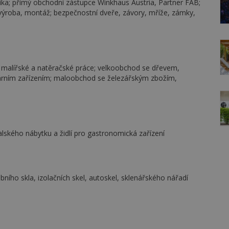
a; přímý obchodní zástupce Winkhaus Austria, Partner FAB;
 výroba, montáž; bezpečnostní dveře, závory, mříže, zámky,
, malířské a natěračské práce; velkoobchod se dřevem,
tárním zařízením; maloobchod se železářským zbožím,
alského nábytku a židlí pro gastronomická zařízení
ího skla, izolačních skel, autoskel, sklenářského nářadí