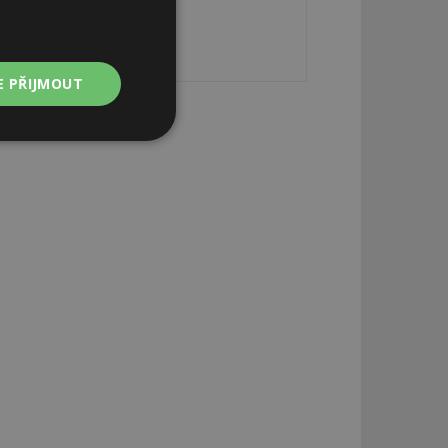
E PŘIJMOUT
Nezařazené
soubory
zařazené soubory
 a správa účtu.
aby informoval
zahrnut do