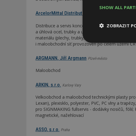
SHOW ALL PAR
ArcelorMittal Distribution Czech Republic, s.r.o.
ZOBRAZIT P
Distribuce a servis koncernu ArcelorMittal pro ČR: 
a úhlová ocel, trubky a uzavřené profily, plechy, 
materiálu (plechy, trubky, tyče); služby: dělení mat
i maloobchodní síť provozoven po celém území ČR
Nezbytně
nutné soubor
ARGMANN, Jiří Argmann
Plzeň-město
Maloobchod
ARKIN, s.r.o.
Karlovy Vary
Nezbytně nutné s
Velkoobchod a maloobchod technickými plasty pro 
Lexan), plexisklo, polyester, PVC, PC vlny a trapézy
Nezbytně nutné soubo
Webové stránky nelz
pro SIGNMAKING fullservis - dodávky nosičů, fólií; 
magnetické, nažehlovací
Název
ASSO, s.r.o.
Praha
_hjIncludedInPa