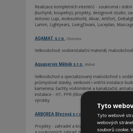
Realizace kompletních interiérů - soukromá i stát
(kuchyně, koupelny); projekty, designové studio; za
Antonio Lupi, AndreuWorld, Alivar, Artifort, Deltali
Lamm, Lightyears, LivingDivani, Luceplan, Mascagni
AQAMAT, s.r.o.
Chomutov
Velkoobchod: vodoinstalační materiál; maloobchod:
Aquaservis Mělník s.r.o.
Mělník
Velkoobchod a specializovaný maloobchod s vodár
průmyslové stavby, venkovní i vnitřní instalace budo
kamenina; šachty vodoměrné a kanalizační; armatury
instalace - HT, PPR (Ekoplastik); plastové okapy; i
výrobky
Tyto webov
ARBOREA Březová s.r.o.
Zlín
Tyto webové strán
webových stránek
Projekty - zahradní a krajinářské úpravy; kompletní 
souborů cookie.
V
a soukromých zahrad; maloobchodní prodej v HOR