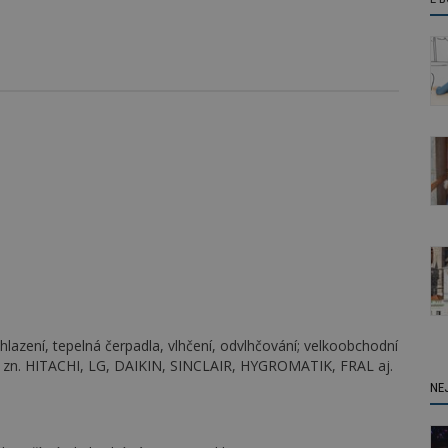
chlazení, tepelná čerpadla, vlhčení, odvlhčování; velkoobchodní
 ČR zn. HITACHI, LG, DAIKIN, SINCLAIR, HYGROMATIK, FRAL aj.
NE