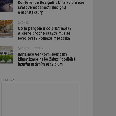
Konference DesignBlok Talks přiveze
světové osobnosti designu
a architektury
DNES
Co je pergola a co přístřešek?
A které drobné stavby musíte
povolovat? Pomůže metodika
DNES
Firemní
Instalace venkovní jednotky
klimatizace nebo žaluzií podléhá
jasným právním pravidlům
REKLAMA