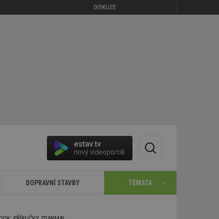
DISKUZE
estav.tv
nový videoportál
DOPRAVNÍ STAVBY
TÉMATA
BOOK: PŘÍRUČKY ZDARMA!