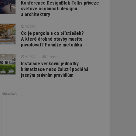
Konference DesignBlok Talks přiveze
světové osobnosti designu
a architektury
VČERA
Co je pergola a co přístřešek?
A které drobné stavby musíte
povolovat? Pomůže metodika
VČERA
Firemní
Instalace venkovní jednotky
klimatizace nebo žaluzií podléhá
jasným právním pravidlům
REKLAMA