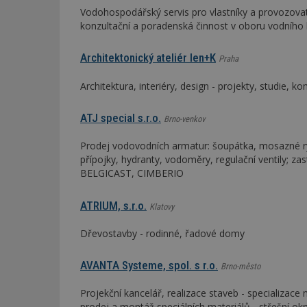
Vodohospodářský servis pro vlastníky a provozova
konzultační a poradenská činnost v oboru vodního
Architektonický ateliér len+K
Praha
Architektura, interiéry, design - projekty, studie, 
ATJ special s.r.o.
Brno-venkov
Prodej vodovodních armatur: šoupátka, mosazné ry
přípojky, hydranty, vodoměry, regulační ventily; 
BELGICAST, CIMBERIO
ATRIUM, s.r.o.
Klatovy
Dřevostavby - rodinné, řadové domy
AVANTA Systeme, spol. s r.o.
Brno-město
Projekční kancelář, realizace staveb - specializace
prodej a montáž speciálních materiálů - střešní okn