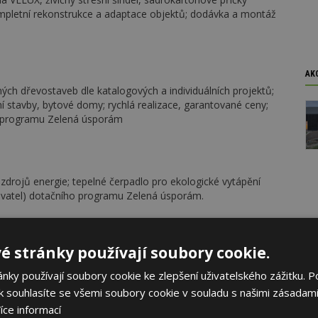
kompletní rekonstrukce a adaptace objektů; dodávka a montáž
AK
ých dřevostaveb dle katalogových a individuálních projektů;
 stavby, bytové domy; rychlá realizace, garantované ceny;
o programu Zelená úsporám
 zdrojů energie; tepelné čerpadlo pro ekologické vytápění
davatel) dotačního programu Zelená úsporám.
é stránky používají soubory cookie.
padních vod - údržba a provoz
ky používají soubory cookie ke zlepšení uživatelského zážitku. P
 souhlasíte se všemi soubory cookie v souladu s našimi zásadami
íce informací