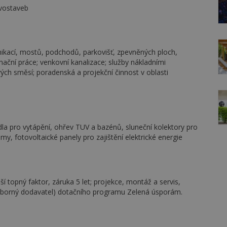
evostaveb
kací, mostů, podchodů, parkovišť, zpevněných ploch,
nační práce; venkovní kanalizace; služby nákladními
ých směsí; poradenská a projekční činnost v oblasti
dla pro vytápění, ohřev TUV a bazénů, sluneční kolektory pro
, fotovoltaické panely pro zajištění elektrické energie
šší topný faktor, záruka 5 let; projekce, montáž a servis,
odborný dodavatel) dotačního programu Zelená úsporám.