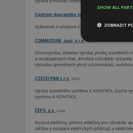
Výroba a montáž rodinných domů - dřevostavby
SHOW ALL PAR
Centrum dopravního výzkumu
Brno-město
ZOBRAZIT P
Výzkumná a vývojová činnost
COMMODUM, spol. s r.o.
Vsetín
Nezbytně
nutné soubor
Dřevovýroba, stavební výroba; prodej stavebních 
a nezateplených chat, dřevěná schodiště; výstavba
výstavba zpevněných ploch a komunikací, vodoho
CZECH PAN s.r.o.
Děčín
Nezbytně nutné s
Výroba stavebního systému K-KONTROL (suchá výs
systému K-KONTROL
Nezbytně nutné soubo
Webové stránky nelz
ČEPS, a.s.
Praha
Název
Rozvod elektřiny, přenos elektřiny pro uživatele; 
_hjIncludedInPa
údržba a instalace elektrických přístrojů a elektroni