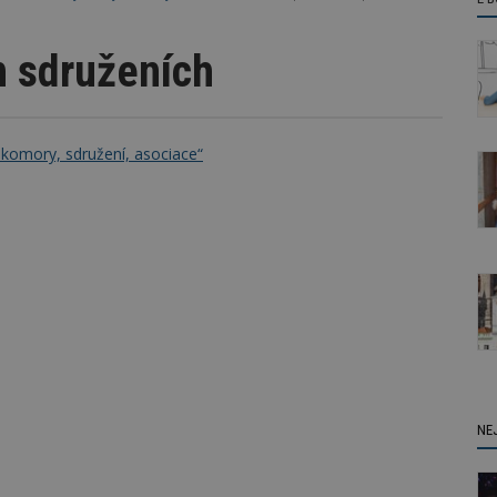
h sdruženích
 komory, sdružení, asociace“
NE