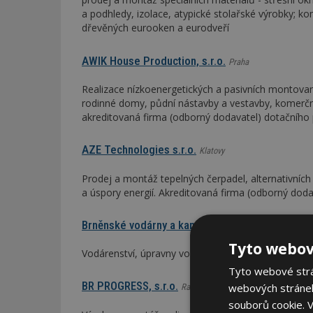
a podhledy, izolace, atypické stolařské výrobky; 
dřevěných eurooken a eurodveří
AWIK House Production, s.r.o.
Praha
Realizace nízkoenergetických a pasivních montovan
rodinné domy, půdní nástavby a vestavby, komerční
akreditovaná firma (odborný dodavatel) dotačníh
AZE Technologies s.r.o.
Klatovy
Prodej a montáž tepelných čerpadel, alternativních
a úspory energií. Akreditovaná firma (odborný do
Brněnské vodárny a kanalizace, a.s.
Brno-město
Tyto webov
Vodárenství, úpravny vody, kanalizace, čistírny od
Tyto webové strán
BR PROGRESS, s.r.o.
webových stránek
Rakovník
souborů cookie.
V