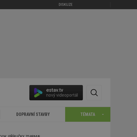
DISKUZE
estav.tv
nový videoportál
DOPRAVNÍ STAVBY
TÉMATA
BOOK: PŘÍRUČKY ZDARMA!