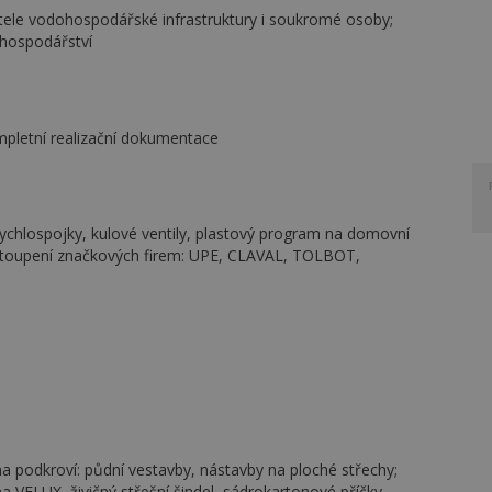
tele vodohospodářské infrastruktury i soukromé osoby;
 hospodářství
kompletní realizační dokumentace
chlospojky, kulové ventily, plastový program na domovní
zastoupení značkových firem: UPE, CLAVAL, TOLBOT,
 na podkroví: půdní vestavby, nástavby na ploché střechy;
a VELUX, živičný střešní šindel, sádrokartonové příčky