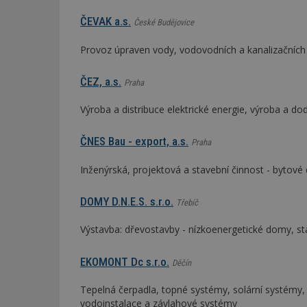
ČEVAK a.s.
České Budějovice
_dc_gtm_UA-53599
Provoz úpraven vody, vodovodních a kanalizačních s
ČEZ, a.s.
Praha
id
Výroba a distribuce elektrické energie, výroba a do
_hjFirstSeen
ČNES Bau - export, a.s.
Praha
Inženýrská, projektová a stavební činnost - bytové
_hjAbsoluteSessi
DOMY D.N.E.S. s.r.o.
Třebíč
Výstavba: dřevostavby - nízkoenergetické domy, s
counter
EKOMONT Dc s.r.o.
Děčín
__gfp_64b
Tepelná čerpadla, topné systémy, solární systémy, 
vodoinstalace a závlahové systémy