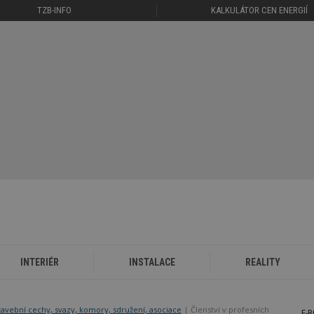
TZB-INFO
KALKULÁTOR CEN ENERGIÍ
INTERIÉR
INSTALACE
REALITY
tavební cechy, svazy, komory, sdružení, asociace
| Členství v profesních
E-