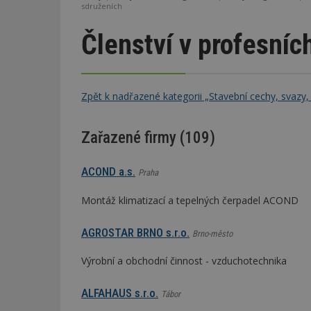
sdruženích
Členství v profesníc
Zpět k nadřazené kategorii „Stavební cechy, svazy,
Zařazené firmy (109)
ACOND a.s.
Praha
Montáž klimatizací a tepelných čerpadel ACOND
AGROSTAR BRNO s.r.o.
Brno-město
Výrobní a obchodní činnost - vzduchotechnika
ALFAHAUS s.r.o.
Tábor