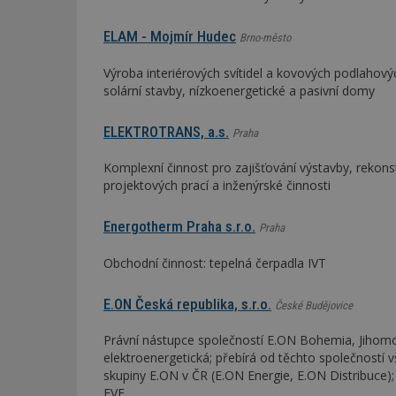
ELAM - Mojmír Hudec
Brno-město
Název
Provider
Pr
Název
Název
/
D
Název
_hjSessionUser_1
Výroba interiérových svítidel a kovových podlahov
Doména
test
.m
solární stavby, nízkoenergetické a pasivní domy
tu
_gid
CMID
Google
LLC
Gdyn
mobile
ww
.estav.cz
ELEKTROTRANS, a.s.
Praha
_ga
TDID
Google
sssp_session
c
.e
LLC
Komplexní činnost pro zajišťování výstavby, rekonst
.estav.cz
projektových prací a inženýrské činnosti
ui
VISITOR_INFO1_LI
cct
Energotherm Praha s.r.o.
Praha
_hjSession_170189
Obchodní činnost: tepelná čerpadla IVT
Gtest
uid
C
E.ON Česká republika, s.r.o.
České Budějovice
test_cookie
Právní nástupce společností E.ON Bohemia, Jihomo
bm2uu
elektroenergetická; přebírá od těchto společností
cct
skupiny E.ON v ČR (E.ON Energie, E.ON Distribuce); 
id
ibbid
FVE