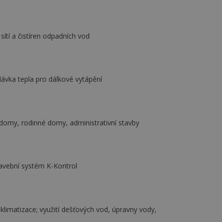
vzorkování dat definovaného limitem z
vašeho webu.
847-1
.estav.cz
53
Tento soubor cookie je přidružen k w
sekund
Správce značek Google k načtení dalšíc
ítí a čistíren odpadních vod
stránku. Pokud je použit, lze jej považ
nutný, protože bez něj jiné skripty ne
správně. Konec názvu je jedinečné číslo
identifikátorem přidruženého účtu Goog
www.estav.cz
1 rok
Tento soubor cookie se používá k vytvá
dávka tepla pro dálkové vytápění
uživatele
29
Soubor cookie je nastaven tak, aby Hot
Hotjar Ltd
minut
začátek cesty uživatele pro celkový poče
.estav.cz
54
Neobsahuje žádné identifikovatelné in
sekund
 domy, rodinné domy, administrativní stavby
onInProgress
29
Soubor cookie je nastaven tak, aby Hot
Hotjar Ltd
minut
začátek cesty uživatele pro celkový poče
.estav.cz
54
Neobsahuje žádné identifikovatelné in
sekund
tavební systém K-Kontrol
www.estav.cz
29
Tento soubor cookie se používá k vytvá
minut
uživatele
53
sekund
1 rok
Jedná se o soubor cookie, který slouží k
Google LLC
klimatizace; využití dešťových vod, úpravny vody,
dalších souborů cookie návštěvníkem 
.estav.cz