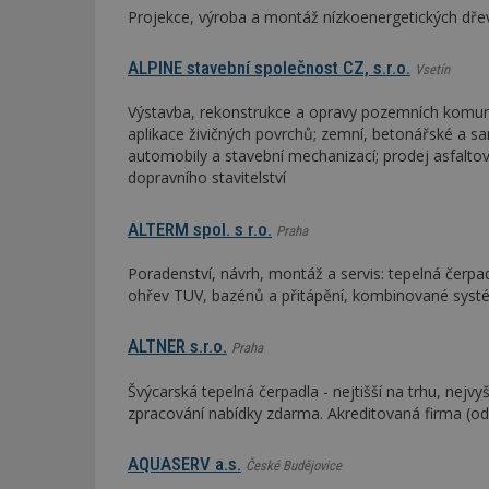
Projekce, výroba a montáž nízkoenergetických dř
ALPINE stavební společnost CZ, s.r.o.
Vsetín
Výstavba, rekonstrukce a opravy pozemních komuni
aplikace živičných povrchů; zemní, betonářské a sa
automobily a stavební mechanizací; prodej asfaltov
dopravního stavitelství
ALTERM spol. s r.o.
Praha
Poradenství, návrh, montáž a servis: tepelná čerpa
ohřev TUV, bazénů a přitápění, kombinované systémy
ALTNER s.r.o.
Praha
Švýcarská tepelná čerpadla - nejtišší na trhu, nejvy
zpracování nabídky zdarma. Akreditovaná firma (
AQUASERV a.s.
České Budějovice