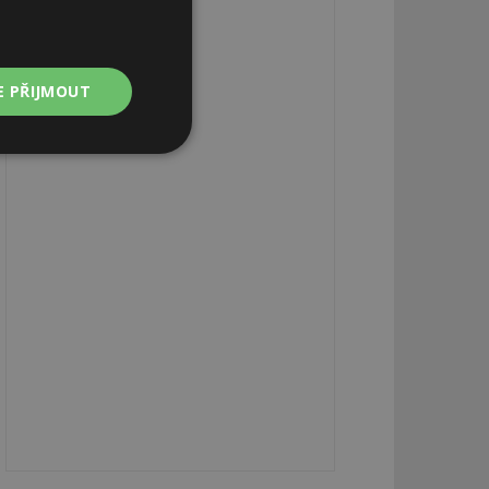
E PŘIJMOUT
Nezařazené
soubory
zařazené soubory
 a správa účtu.
aby informoval
zahrnut do