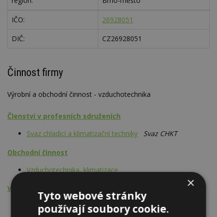
region:
Brno-město
IČO:
26928051
DIČ:
CZ26928051
Činnost firmy
Výrobní a obchodní činnost - vzduchotechnika
Členství v profesních sdruženích
Svaz chladicí a klimatizační techniky
Svaz CHKT
Obchodní činnost
Vzduchotechnika, klimatizace
×
Výrobní činnost - výrobky, prefabrikáty
Tyto webové stránky
Vzduchotechnika, klimatizace
používají soubory cookie.