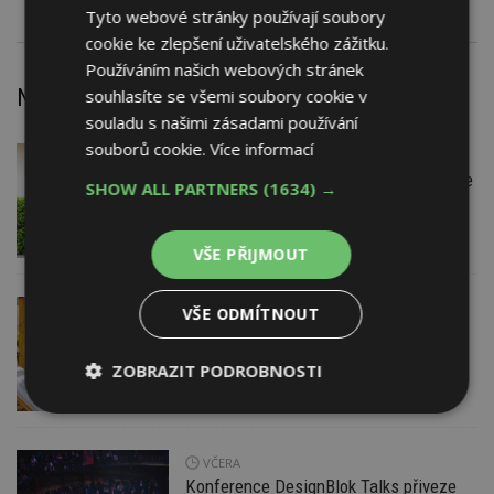
Tyto webové stránky používají soubory
cookie ke zlepšení uživatelského zážitku.
Používáním našich webových stránek
Nejnovější články
souhlasíte se všemi soubory cookie v
souladu s našimi zásadami používání
souborů cookie.
Více informací
VČERA
Firemní
Instalace venkovní jednotky klimatizace
SHOW ALL PARTNERS
(1634) →
nebo žaluzií podléhá jasným právním
pravidlům
VŠE PŘIJMOUT
VČERA
ESTAV DOPORUČUJE
AKTUÁLNĚ
VŠE ODMÍTNOUT
Co je pergola a co přístřešek? A které
drobné stavby musíte povolovat?
ZOBRAZIT PODROBNOSTI
Pomůže metodika
Nezbytně
Výkonové
Soubory
nutné
soubory
cílení
soubory
VČERA
Konference DesignBlok Talks přiveze