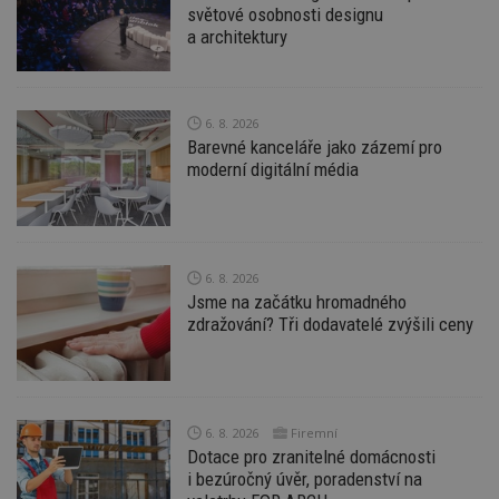
světové osobnosti designu
a architektury
Funkční soubory
Nezařazené
soubory
6. 8. 2026
Barevné kanceláře jako zázemí pro
moderní digitální média
Nezbytně nutné soubory
Výkonové soubory
Soubory cílení
6. 8. 2026
Funkční soubory
Nezařazené soubory
Jsme na začátku hromadného
Nezbytně nutné soubory cookie umožňují základní
zdražování? Tři dodavatelé zvýšili ceny
funkce webových stránek, jako je přihlášení
uživatele a správa účtu. Webové stránky nelze bez
nezbytně nutných souborů cookie správně
používat.
Provider
/
6. 8. 2026
Firemní
Název
Vyprší
P
Doména
Dotace pro zranitelné domácnosti
_hjIncludedInPageviewSample
2
T
i bezúročný úvěr, poradenství na
Hotjar Ltd
minuty
co
www.estav.cz