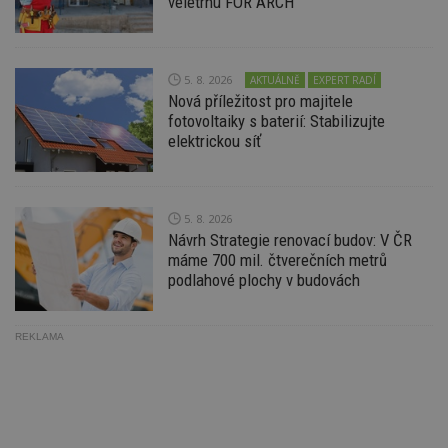
veletrhu FOR ARCH
na
ab
Ho
zd
ná
z
5. 8. 2026
AKTUÁLNĚ
EXPERT RADÍ
vz
Nová příležitost pro majitele
d
fotovoltaiky s baterií: Stabilizujte
l
z
elektrickou síť
st
w
_dc_gtm_UA-53599847-1
.estav.cz
53
T
sekund
co
př
5. 8. 2026
w
Návrh Strategie renovací budov: V ČR
po
máme 700 mil. čtverečních metrů
S
Go
podlahové plochy v budovách
da
kó
Po
lz
REKLAMA
z
nu
be
sk
f
s
ná
je