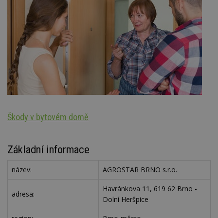
Škody v bytovém domě
S
Základní informace
název:
AGROSTAR BRNO s.r.o.
Havránkova 11, 619 62 Brno -
adresa:
Dolní Heršpice