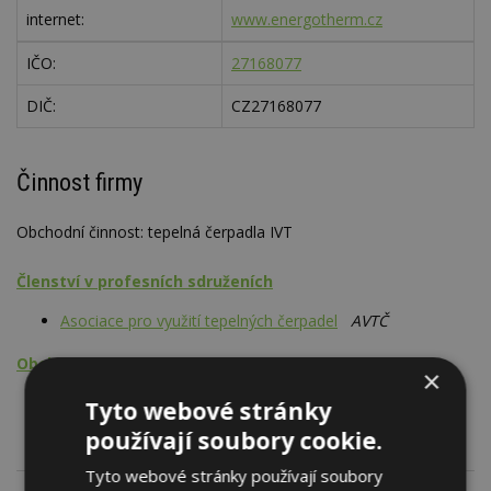
internet:
www.energotherm.cz
IČO:
27168077
DIČ:
CZ27168077
Činnost firmy
Obchodní činnost: tepelná čerpadla IVT
Členství v profesních sdruženích
Asociace pro využití tepelných čerpadel
AVTČ
Obchodní činnost
×
Tepelná čerpadla vč. příslušenství
Tyto webové stránky
používají soubory cookie.
Tyto webové stránky používají soubory