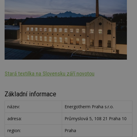
Stará textilka na Slovensku září novotou
Oz
Základní informace
název:
Energotherm Praha s.r.o.
adresa:
Průmyslová 5, 108 21 Praha 10
region:
Praha