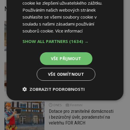
cookie ke zlepšení uživatelského zážitku.
Nejnovější články
Používáním našich webových stránek
souhlasíte se všemi soubory cookie v
souladu s našimi zásadami používání
DNES
Barevné kanceláře jako zázemí pro
souborů cookie.
Více informací
moderní digitální média
SHOW ALL PARTNERS
(1634) →
VŠE PŘIJMOUT
DNES
Jsme na začátku hromadného
VŠE ODMÍTNOUT
zdražování? Tři dodavatelé zvýšili ceny
ZOBRAZIT PODROBNOSTI
Nezbytně
Výkonové
Soubory
DNES
Firemní
nutné
soubory
cílení
soubory
Dotace pro zranitelné domácnosti
i bezúročný úvěr, poradenství na
veletrhu FOR ARCH