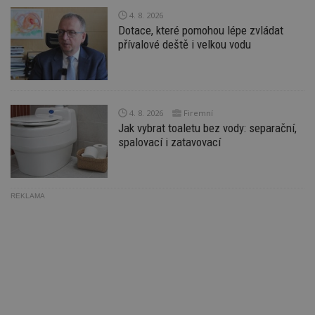
Ho
zd
4. 8. 2026
ná
Dotace, které pomohou lépe zvládat
z
přívalové deště i velkou vodu
vz
d
l
z
st
w
4. 8. 2026
Firemní
_dc_gtm_UA-53599847-1
.estav.cz
53
T
sekund
co
Jak vybrat toaletu bez vody: separační,
př
spalovací i zatavovací
w
po
S
Go
da
kó
REKLAMA
Po
lz
z
nu
be
sk
f
s
ná
je
kt
id