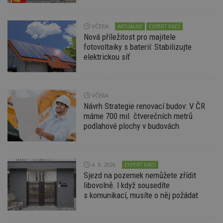
Funkční soubory
Nezařazené
soubory
VČERA
AKTUÁLNĚ
EXPERT RADÍ
Nová příležitost pro majitele
fotovoltaiky s baterií: Stabilizujte
elektrickou síť
Nezbytně nutné soubory
VČERA
Výkonové soubory
Soubory cílení
Návrh Strategie renovací budov: V ČR
Funkční soubory
Nezařazené soubory
máme 700 mil. čtverečních metrů
podlahové plochy v budovách
Nezbytně nutné soubory cookie umožňují základní
funkce webových stránek, jako je přihlášení
uživatele a správa účtu. Webové stránky nelze bez
nezbytně nutných souborů cookie správně
používat.
4. 8. 2026
EXPERT RADÍ
Sjezd na pozemek nemůžete zřídit
Provider
/
Název
Vyprší
P
Doména
libovolně. I když sousedíte
s komunikací, musíte o něj požádat
_hjIncludedInPageviewSample
2
T
Hotjar Ltd
minuty
co
www.estav.cz
na
ab