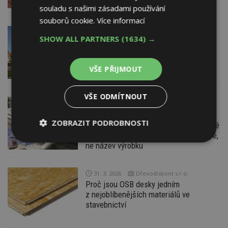
souladu s našimi zásadami používání
souborů cookie.
Více informací
2. 4. 2026
SHOW ALL PARTNERS
(1634) →
Starý Žitný mlýn Boršov: Unikátní místo
k životu
VŠE PŘIJMOUT
VŠE ODMÍTNOUT
31. 3. 2026
ESTAV DOPORUČUJE
EXPERT RADÍ
ZOBRAZIT PODROBNOSTI
Lepidla pro dlažbu: Jak poznat skutečné
flexibilní lepidlo? Důležitá je klasifikace,
Nezbytně
Výkonové
Soubory
ne název výrobku
nutné
soubory
cílení
soubory
31. 3. 2026
Dřevodiskont s.r.o.
Proč jsou OSB desky jedním
z nejoblíbenějších materiálů ve
Funkční soubory
Nezařazené
stavebnictví
soubory