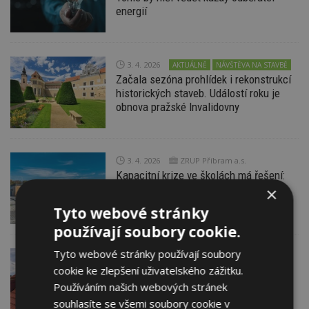
energií
3. 4. 2026
AKTUÁLNĚ
NÁVŠTĚVA NA STAVBĚ
Začala sezóna prohlídek i rekonstrukcí
historických staveb. Událostí roku je
obnova pražské Invalidovny
3. 4. 2026
ZRUP Příbram a.s.
Kapacitní krize ve školách má řešení:
moderní modulární výstavbu
×
Tyto webové stránky
používají soubory cookie.
Tyto webové stránky používají soubory
3. 4. 2026
Tesařství DRYGIN | Praha
cookie ke zlepšení uživatelského zážitku.
a Středočeský kraj
Používáním našich webových stránek
Výměna krovu za provozu domácnosti:
Jak probíhá rekonstrukce bez stresu?
souhlasíte se všemi soubory cookie v