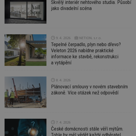
Skvělý interiér nehtového studia. Působí
jako divadelní scéna
9. 4. 2026
NETION, s.r.o.
Tepelné čerpadlo, plyn nebo dřevo?
Veleton 2026 nabídne praktické
informace ke stavbě, rekonstrukci
a vytápění
8. 4. 2026
Plánovací smlouvy v novém stavebním
zákoně. Více otázek než odpovědí
7. 4. 2026
České domácnosti stále věří mýtům.
Tohle by měl vědět každý odběratel