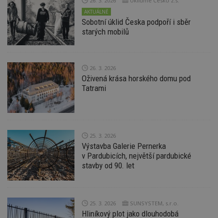
26. 3. 2026
Ukliďme Česko z.s.
d
l
AKTUÁLNĚ
z
Sobotní úklid Česka podpoří i sběr
st
starých mobilů
w
_dc_gtm_UA-53599847-1
.estav.cz
53
T
sekund
co
př
w
26. 3. 2026
po
Oživená krása horského domu pod
S
Tatrami
Go
da
kó
Po
lz
z
nu
be
25. 3. 2026
sk
Výstavba Galerie Pernerka
f
v Pardubicích, největší pardubické
s
ná
stavby od 90. let
je
kt
id
p
ú
An
25. 3. 2026
SUNSYSTEM, s.r.o.
Hliníkový plot jako dlouhodobá
id
www.estav.cz
1 rok
T