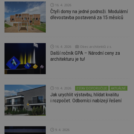
16. 4. 2026
Čtyři domy na jedné podnoži. Modulární
dřevostavba postavená za 15 měsíců
16. 4. 2026
Obec architektů z.s.
Další ročník GPA – Národní ceny za
architekturu je tu!
10. 4. 2026
ESTAV DOPORUČUJE
AKTUÁLNĚ
Jak urychlit výstavbu, hlídat kvalitu
i rozpočet. Odborníci nabízejí řešení
9. 4. 2026