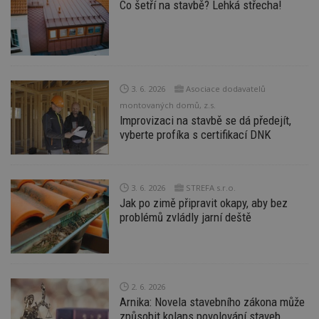
Co šetří na stavbě? Lehká střecha!
3. 6. 2026
Asociace dodavatelů
montovaných domů, z.s.
Improvizaci na stavbě se dá předejít,
vyberte profíka s certifikací DNK
3. 6. 2026
STREFA s.r.o.
Jak po zimě připravit okapy, aby bez
problémů zvládly jarní deště
2. 6. 2026
Arnika: Novela stavebního zákona může
způsobit kolaps povolování staveb