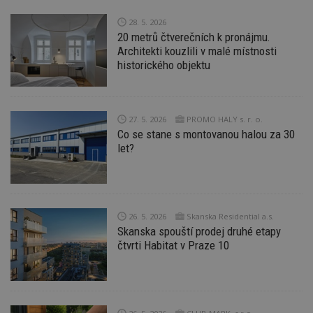
28. 5. 2026
20 metrů čtverečních k pronájmu.
Architekti kouzlili v malé místnosti
historického objektu
Nezbytně nutné soubory
Výkonové soubory
Soubory cílení
Funkční soubory
Nezařazené soubory
27. 5. 2026
PROMO HALY s. r. o.
Co se stane s montovanou halou za 30
Nezbytně nutné soubory cookie umožňují základní
funkce webových stránek, jako je přihlášení
let?
uživatele a správa účtu. Webové stránky nelze bez
nezbytně nutných souborů cookie správně
používat.
Provider
/
Název
Vyprší
P
Doména
26. 5. 2026
Skanska Residential a.s.
Skanska spouští prodej druhé etapy
_hjIncludedInPageviewSample
2
T
Hotjar Ltd
minuty
co
www.estav.cz
čtvrti Habitat v Praze 10
na
ab
Ho
zd
ná
z
vz