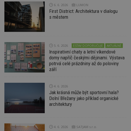
6. 6. 2026
LUMON
First District: Architektura v dialogu
s městem
5. 6. 2026
ESTAV DOPORUČUJE
AKTUÁLNĚ
Inspirativní chaty a letní víkendové
domy napříč českými dějinami. Výstava
potrvá celé prázdniny až do poloviny
září
4. 6. 2026
Jak krásná může být sportovní hala?
Dolní Břežany jako příklad organické
architektury
4. 6. 2026
SATJAM s.r.o.