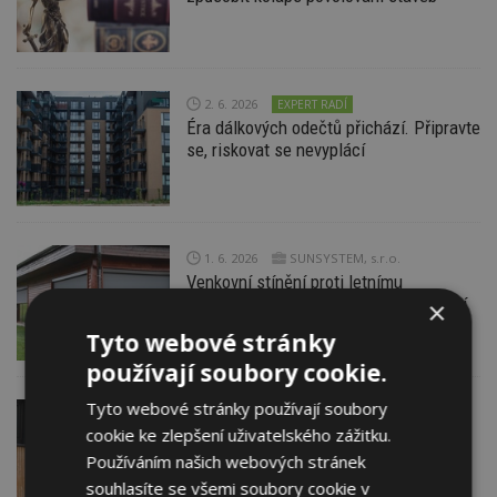
2. 6. 2026
EXPERT RADÍ
Éra dálkových odečtů přichází. Připravte
se, riskovat se nevyplácí
1. 6. 2026
SUNSYSTEM, s.r.o.
Venkovní stínění proti letnímu
přehřívání: proč je účinnější než vnitřní
×
žaluzie
Tyto webové stránky
používají soubory cookie.
Tyto webové stránky používají soubory
29. 5. 2026
Asociace dodavatelů
cookie ke zlepšení uživatelského zážitku.
montovaných domů, z.s.
Používáním našich webových stránek
Dřevostavby pod kontrolou aneb jak se
nespálit při výběru stavební firmy
souhlasíte se všemi soubory cookie v