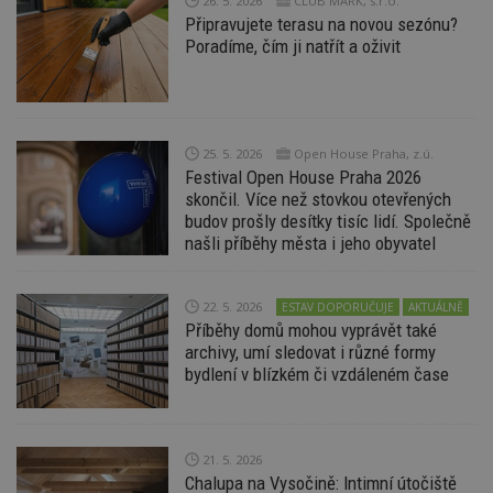
26. 5. 2026
CLUB MARK, s.r.o.
d
Připravujete terasu na novou sezónu?
l
z
Poradíme, čím ji natřít a oživit
st
w
_dc_gtm_UA-53599847-1
.estav.cz
53
T
sekund
co
př
w
25. 5. 2026
Open House Praha, z.ú.
po
Festival Open House Praha 2026
S
skončil. Více než stovkou otevřených
Go
da
budov prošly desítky tisíc lidí. Společně
kó
našli příběhy města i jeho obyvatel
Po
lz
z
nu
be
22. 5. 2026
ESTAV DOPORUČUJE
AKTUÁLNĚ
sk
Příběhy domů mohou vyprávět také
f
archivy, umí sledovat i různé formy
s
ná
bydlení v blízkém či vzdáleném čase
je
kt
id
p
ú
An
21. 5. 2026
Chalupa na Vysočině: Intimní útočiště
id
www.estav.cz
1 rok
T