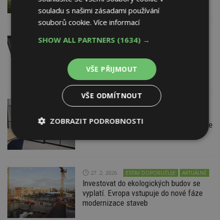
souladu s našimi zásadami používání
souborů cookie.
Více informací
3. 3. 2026
SATJAM s.r.o.
SHOW ALL PARTNERS
(1634) →
Lehké krytiny SATJAM otvírají stavební
sezónu řadou novinek
VŠE PŘIJMOUT
VŠE ODMÍTNOUT
28. 2. 2026
DOORNITE s.r.o.
Ocelové dveře a příčky Steel Design:
ZOBRAZIT PODROBNOSTI
maximální světlo a industriální elegance
Nezbytně
Výkonové
Soubory
nutné
soubory
cílení
soubory
27. 2. 2026
ESTAV DOPORUČUJE
AKTUÁLNĚ
Investovat do ekologických budov se
vyplatí. Evropa vstupuje do nové fáze
Funkční soubory
Nezařazené
modernizace staveb
soubory