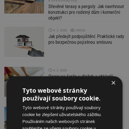
a Středočeský kraj
Dřevěné terasy a pergoly: Jak navrhnout
konstrukci pro rodinný dům i komerční
objekt?
4. 3. 2026
UNIQA
Jak předejít podpojištění: Praktické rady
pro bezpečnou pojistnou smlouvu
4. 3. 2026
Pozor na šarže u dlažeb a obkladů.
×
Stejný název neznamená stejný vzhled
Tyto webové stránky
používají soubory cookie.
Tyto webové stránky používají soubory
4. 3. 2026
Wienerberger s.r.o.
cookie ke zlepšení uživatelského zážitku.
Stavební sezóna začíná. Na čem se při
Používáním našich webových stránek
stavbě domu nevyplatí šetřit
souhlasíte se všemi soubory cookie v