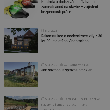
Kontrola a dodržování střízlivosti
zaměstnanců na stavbě – zajištění
bezpečnosti práce
5. 3. 2026
Rekonstrukce a modernizace vily z 30.
let 20. století na Vinohradech
5. 3. 2026
AZ Ekotherm s.r.o.
Jak navrhnout správné prosklení
5. 3. 2026
Tesařství DRYGIN – poctivé
stavební a řemeslné práce | Praha