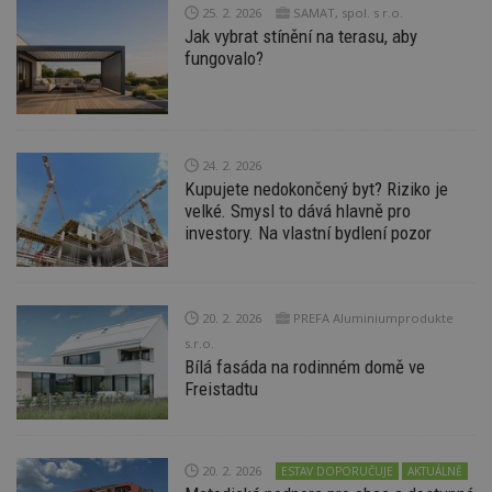
vz
25. 2. 2026
SAMAT, spol. s r.o.
d
l
Jak vybrat stínění na terasu, aby
z
fungovalo?
st
w
_dc_gtm_UA-53599847-1
.estav.cz
53
T
sekund
co
př
w
24. 2. 2026
po
Kupujete nedokončený byt? Riziko je
S
Go
velké. Smysl to dává hlavně pro
da
investory. Na vlastní bydlení pozor
kó
Po
lz
z
nu
be
20. 2. 2026
PREFA Aluminiumprodukte
sk
f
s.r.o.
s
Bílá fasáda na rodinném domě ve
ná
Freistadtu
je
kt
id
p
ú
An
20. 2. 2026
ESTAV DOPORUČUJE
AKTUÁLNĚ