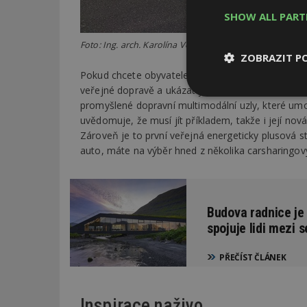
SHOW ALL PAR
Foto: Ing. arch. Karolína Vojáčková a Centrum pasivníh
ZOBRAZIT P
Pokud chcete obyvatele města přesvědčit k redukc
veřejné dopravě a ukázat jim její benefity, včetně
Nezbytně
promyšlené dopravní multimodální uzly, které umož
nutné soubor
uvědomuje, že musí jít příkladem, takže i její no
Zároveň je to první veřejná energeticky plusová s
auto, máte na výběr hned z několika carsharingov
Nezbytně nutné s
Budova radnice je
spojuje lidi mezi s
Nezbytně nutné soubo
Webové stránky nelz
PŘEČÍST ČLÁNEK
Název
_hjIncludedInPa
Inspirace naživo