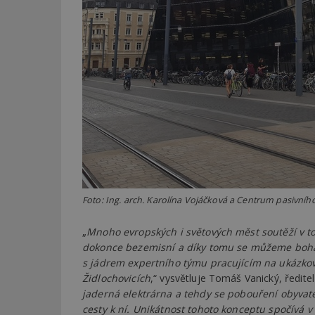
Název
Provider
Pr
Název
Název
/
D
Název
_hjSessionUser_1
Doména
test
.m
tu
_gid
CMID
Google
LLC
Gdyn
mobile
ww
.estav.cz
_ga
TDID
Google
sssp_session
c
.e
LLC
.estav.cz
ui
VISITOR_INFO1_LI
cct
_hjSession_170189
Foto: Ing. arch. Karolína Vojáčková a Centrum pasivníh
Gtest
uid
„
Mnoho evropských i světových měst soutěží v tom
C
dokonce bezemisní a díky tomu se můžeme bohatě
test_cookie
s jádrem expertního týmu pracujícím na ukázkové
bm2uu
Židlochovicích
,“ vysvětluje Tomáš Vanický, ředite
cct
jaderná elektrárna a tehdy se pobouření obyvate
id
cesty k ní. Unikátnost tohoto konceptu spočívá 
ibbid