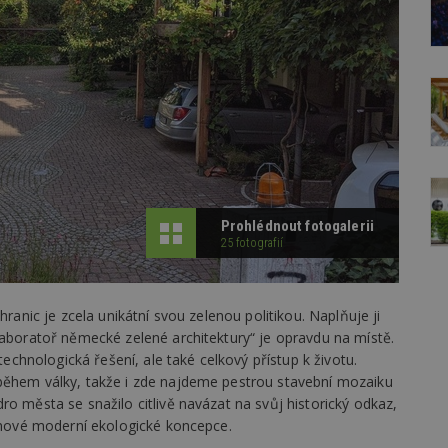
Prohlédnout fotogalerii
25 fotografií
hranic je zcela unikátní svou zelenou politikou. Naplňuje ji
Laboratoř německé zelené architektury“ je opravdu na místě.
 technologická řešení, ale také celkový přístup k životu.
během války, takže i zde najdeme pestrou stavební mozaiku
ro města se snažilo citlivě navázat na svůj historický odkaz,
a nové moderní ekologické koncepce.