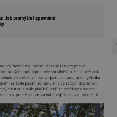
u: Jak promýšlet zpevněné
ky
d jiný životní styl. Město úspěšně razí progresivní
skleníkových plynů a podpoře sociálně funkční společnosti.
ybudovalo efektivní tramvajovou síť, podpořilo cyklistiku
žbami se stala pěšími zónami, a i v důležitých dopravních
ný prostor je stále plný lidí, kteří se necítí být ohroženi
zích nebo si prostě jenom vychutnávají procházku po městě.