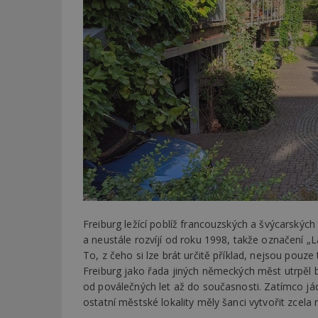
Freiburg ležící poblíž francouzských a švýcarských 
a neustále rozvíjí od roku 1998, takže označení „
To, z čeho si lze brát určitě příklad, nejsou pouze
Freiburg jako řada jiných německých měst utrpěl 
od poválečných let až do současnosti. Zatímco jád
ostatní městské lokality měly šanci vytvořit zcel