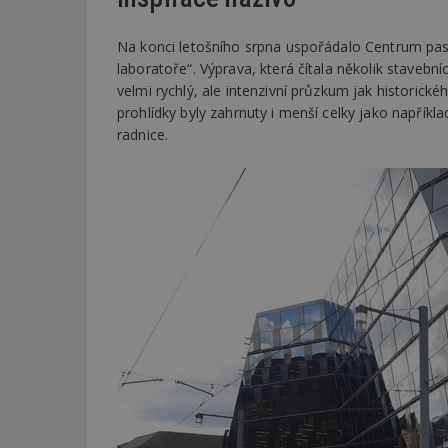
Na konci letošního srpna uspořádalo Centrum pa
_dc_gtm_UA-53599
laboratoře“. Výprava, která čítala několik stavebn
velmi rychlý, ale intenzivní průzkum jak historické
prohlídky byly zahrnuty i menší celky jako napří
radnice.
id
_hjFirstSeen
_hjAbsoluteSessi
counter
__gfp_64b