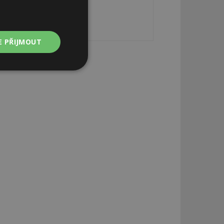
E PŘIJMOUT
Nezařazené
soubory
zařazené soubory
 a správa účtu.
aby informoval
zahrnut do