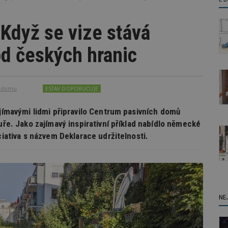
 Když se vize stává
od českých hranic
o domu
ESTAV DOPORUČUJE
ajímavými lidmi připravilo Centrum pasivních domů
uře. Jako zajímavý inspirativní příklad nabídlo německé
ciativa s názvem Deklarace udržitelnosti.
NE