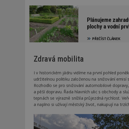
Plánujeme zahrad
plochy a vodní prv
PŘEČÍST ČLÁNEK
Zdravá mobilita
I v historickém jádru vidíme na první pohled poněku
udržitelnou politiku založenou na snižování emisí 
Rozhodlo se pro snižování automobilové dopravy, v
a pěší dopravu. Řada hlavních ulic s obchody a slu
tepnách se výrazně snížila průjezdná rychlost. Veřej
a naplno si užívají městský život, nakupují na tr