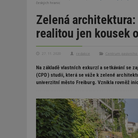
českých hranic
Zelená architektura:
realitou jen kousek 
27. 11. 2020
redakce
Centrum pasivníh
Na základě vlastních exkurzí a setkávání se z
(CPD) studii, která se váže k zelené architekt
univerzitní město Freiburg. Vznikla rovněž ini