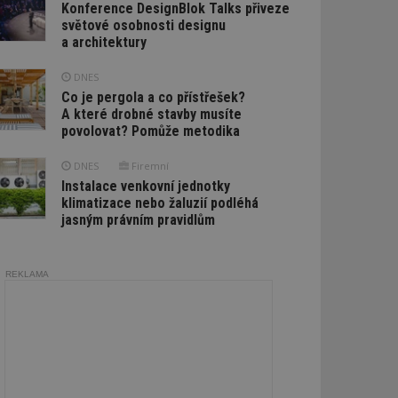
Konference DesignBlok Talks přiveze
světové osobnosti designu
a architektury
DNES
Co je pergola a co přístřešek?
A které drobné stavby musíte
povolovat? Pomůže metodika
DNES
Firemní
Instalace venkovní jednotky
klimatizace nebo žaluzií podléhá
jasným právním pravidlům
REKLAMA