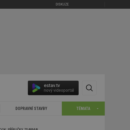
DISKUZE
estav.tv
nový videoportál
DOPRAVNÍ STAVBY
TÉMATA
BOOK: PŘÍRUČKY ZDARMA!