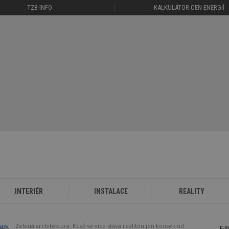
TZB-INFO
KALKULÁTOR CEN ENERGIÍ
INTERIÉR
INSTALACE
REALITY
rasy
Zelená architektura: Když se vize stává realitou jen kousek od
E-