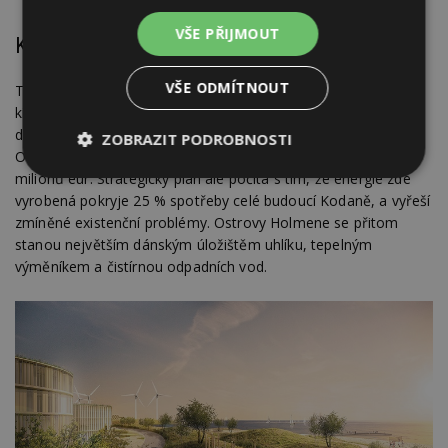
VŠE PŘIJMOUT
Kde vzít materiál? Pod zemí je ho dost
VŠE ODMÍTNOUT
Technická rekultivace písčin a mělčin v zálivu, vzdálených
10
kilometrů
od pevniny, poslouží jako základ ostrovům, které
dohromady pokryjí plochu tří milionů metrů čtverečních.
ZOBRAZIT PODROBNOSTI
Odhadované náklady na projekt se pohybují na hranici 425
milionů eur. Strategický plán ale počítá s tím, že energie zde
Nezbytně
Výkonové
Soubory
nutné
soubory
cílení
vyrobená pokryje 25 % spotřeby celé budoucí Kodaně, a vyřeší
soubory
zmíněné existenční problémy. Ostrovy Holmene se přitom
stanou největším dánským úložištěm uhlíku, tepelným
výměníkem a čistírnou odpadních vod.
Funkční soubory
Nezařazené
soubory
Nezbytně nutné soubory