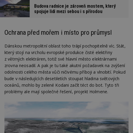
Budova radnice je zároveň mostem, který
spojuje lidi mezi sebou i s přírodou
Ochrana před mořem i místo pro průmysl
Dánskou metropolitní oblast toho trápí pochopitelně víc. Stát,
který stojí na vrcholu evropské produkce čisté elektřiny
z větrných elektráren, totiž své hlavní město elektrárnami
zrovna neosadil. A pak je tu také akutní požadavek na zvýšení
odolnosti celého města vůči ničivému příboji a vlnobití. Pokud
bude v následujících desetiletích stoupat hladina světových
oceánů, mohlo by zelené Kodani začít téct do bot. Tyto tři
problémy ale mají společné řešení, projekt Holmene.