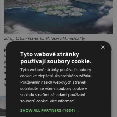
Zdroj: Urban Power for Hvidovre Municipality
×
Jde o vytvoření devíti umělých ostrovů v zálivu před Kodaní, na
Tyto webové stránky
které by se v budoucnu mohly přesunout větrné elektrárny,
používají soubory cookie.
průmyslové závody. A současně by sloužily i jako přirozená
bariéra vůči ničivé síle oceánu. Zároveň by to byla ukázka
Tyto webové stránky používají soubory
moderní zelené architektury, která propojuje bujnou vegetaci
cookie ke zlepšení uživatelského zážitku.
a průmysl. Zní to odvážně. Ale pokud prý v roce 2022 začnou,
Používáním našich webových stránek
hotovo by mohli mít už v roce 2040.
souhlasíte se všemi soubory cookie v
souladu s našimi zásadami používání
souborů cookie.
Více informací
Budova dánského národního akvária připomíná
SHOW ALL PARTNERS
(1634) →
velký vír