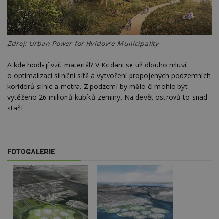
Výkonové soubory
Soubory cílení
Funkční soubory
Nezařazené soubory
Zdroj: Urban Power for Hvidovre Municipality
Nezbytně nutné soubory cookie umožňují základní
funkce webových stránek, jako je přihlášení
uživatele a správa účtu. Webové stránky nelze bez
A kde hodlají vzít materiál? V Kodani se už dlouho mluví
nezbytně nutných souborů cookie správně
o optimalizaci silniční sítě a vytvoření propojených podzemních
používat.
koridorů silnic a metra. Z podzemí by mělo či mohlo být
Provider
/
Název
Vyprší
P
vytěženo 26 milionů kubíků zeminy. Na devět ostrovů to snad
Doména
stačí.
_hjIncludedInPageviewSample
2
T
Hotjar Ltd
minuty
co
www.estav.cz
na
ab
Ho
zd
FOTOGALERIE
ná
z
vz
d
l
z
st
w
_dc_gtm_UA-53599847-1
.estav.cz
53
T