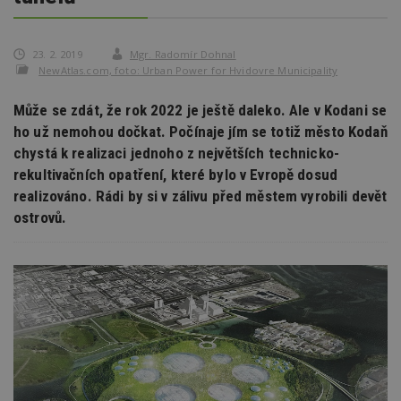
23. 2. 2019
Mgr. Radomír Dohnal
NewAtlas.com, foto: Urban Power for Hvidovre Municipality
Může se zdát, že rok 2022 je ještě daleko. Ale v Kodani se
ho už nemohou dočkat. Počínaje jím se totiž město Kodaň
chystá k realizaci jednoho z největších technicko-
rekultivačních opatření, které bylo v Evropě dosud
realizováno. Rádi by si v zálivu před městem vyrobili devět
ostrovů.