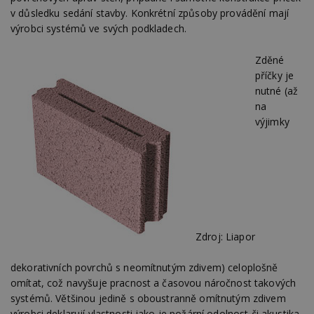
v důsledku sedání stavby. Konkrétní způsoby provádění mají
výrobci systémů ve svých podkladech.
Zděné
příčky je
nutné (až
na
výjimky
Zdroj: Liapor
dekorativních povrchů s neomítnutým zdivem) celoplošně
omítat, což navyšuje pracnost a časovou náročnost takových
systémů. Většinou jedině s oboustranně omítnutým zdivem
výrobci deklarují vlastnosti jako je požární odolnost či akustika.