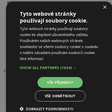
×
Tyto webové stránky
používají soubory cookie.
Tyto webové stránky používají soubory
cookie ke zlepšení uživatelského zážitku.
Používáním našich webových stránek
souhlasíte se všemi soubory cookie v souladu
s našimi zásadami používání souborů cookie.
Více informací
Zdroj:
SHOW ALL PARTNERS
(1634) →
Liapor
Za největší hloubku drážky se uvažuje hloubka otvorů,
VŠE PŘIJMOUT
které vznikly při jejím vytváření.
Vodorovná vzdálenost mezi koncem mezi koncem drážky
VŠE ODMÍTNOUT
a otvorem nemá být menší než 500 mm.
Vodorovná vzdálenost mezi sousedními drážkami
ZOBRAZIT PODROBNOSTI