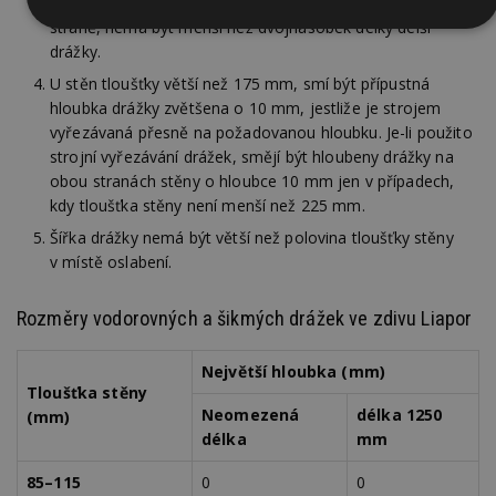
omezené délky, které se vyskytují na téže nebo opačné
straně, nemá být menší než dvojnásobek délky delší
Nezbytně
Výkonové
Soubory
nutné
soubory
cílení
drážky.
soubory
U stěn tloušťky větší než 175 mm, smí být přípustná
hloubka drážky zvětšena o 10 mm, jestliže je strojem
vyřezávaná přesně na požadovanou hloubku. Je-li použito
Funkční soubory
Nezařazené
strojní vyřezávání drážek, smějí být hloubeny drážky na
soubory
obou stranách stěny o hloubce 10 mm jen v případech,
kdy tloušťka stěny není menší než 225 mm.
Šířka drážky nemá být větší než polovina tloušťky stěny
v místě oslabení.
Rozměry vodorovných a šikmých drážek ve zdivu Liapor
Nezbytně nutné soubory
Výkonové soubory
Soubory cílení
Funkční soubory
Největší hloubka (mm)
Nezařazené soubory
Tloušťka stěny
Neomezená
délka 1250
(mm)
Nezbytně nutné soubory cookie umožňují základní
délka
mm
funkce webových stránek, jako je přihlášení uživatele a
správa účtu. Webové stránky nelze bez nezbytně
85–115
0
0
nutných souborů cookie správně používat.