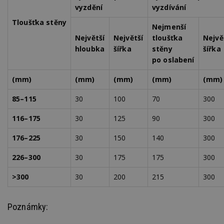
vyzdění
vyzdívání
Tloušťka stěny
Nejmenší
Největší
Největší
tloušťka
Nejvě
hloubka
šířka
stěny
šířka
po oslabení
(mm)
(mm)
(mm)
(mm)
(mm)
85–115
30
100
70
300
116–175
30
125
90
300
176–225
30
150
140
300
226–300
30
175
175
300
>300
30
200
215
300
Poznámky: