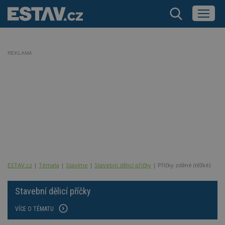
REKLAMA
ESTAV.cz
Témata
Stavíme
Stavební dělicí příčky
Příčky zděné (těžké)
Stavební dělicí příčky
VÍCE O TÉMATU