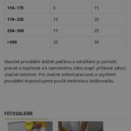
Provider
/
116–175
0
15
Název
Vyprší
P
Doména
_hjIncludedInPageviewSample
2
T
Hotjar Ltd
176–225
10
20
minuty
c
www.estav.cz
n
226–300
15
25
a
H
z
>300
20
30
n
z
v
d
l
Klasické provádění drážek paličkou a sekáčkem je pomalé,
z
s
pracné a nepřesné a k samotnému zdivu (např. příčkové zdivo)
w
značně nešetrné. Pro značné snížení pracnosti a urychlení
_dc_gtm_UA-53599847-1
.estav.cz
53
T
provádění doporučujeme použít elektrickou drážkovačku.
sekund
c
p
w
p
S
G
da
FOTOGALERIE
k
P
l
z
n