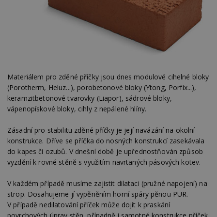
Materiálem pro zděné příčky jsou dnes modulové cihelné bloky
(Porotherm, Heluz...), porobetonové bloky (Ytong, Porfix...),
keramzitbetonové tvarovky (Liapor), sádrové bloky,
vápenopískové bloky, cihly z nepálené hlíny.
Zásadní pro stabilitu zděné příčky je její navázání na okolní
konstrukce. Dříve se příčka do nosných konstrukcí zasekávala
do kapes či ozubů. V dnešní době je upřednostňován způsob
vyzdění k rovné stěně s využitím navrtaných pásových kotev.
V každém případě musíme zajistit dilataci (pružné napojení) na
strop. Dosahujeme jí vypěněním horní spáry pěnou PUR.
V případě nedilatování příček může dojít k praskání
povrchových úprav stěn, případně i samotné konstrukce příček