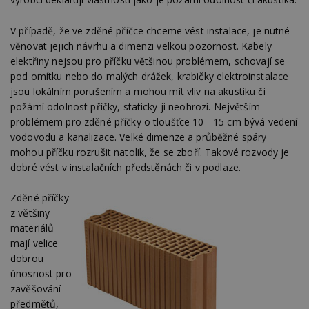
V případě, že ve zděné příčce chceme vést instalace, je nutné
věnovat jejich návrhu a dimenzi velkou pozornost. Kabely
elektřiny nejsou pro příčku většinou problémem, schovají se
pod omítku nebo do malých drážek, krabičky elektroinstalace
jsou lokálním porušením a mohou mít vliv na akustiku či
požární odolnost příčky, staticky ji neohrozí. Největším
problémem pro zděné příčky o tloušťce 10 - 15 cm bývá vedení
vodovodu a kanalizace. Velké dimenze a průběžné spáry
mohou příčku rozrušit natolik, že se zboří. Takové rozvody je
dobré vést v instalačních předstěnách či v podlaze.
Zděné příčky
z většiny
materiálů
mají velice
dobrou
únosnost pro
zavěšování
předmětů,