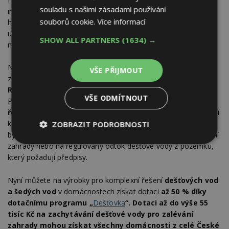
souladu s našimi zásadami používání
integrovanému skimmeru. Díky malému výškovému rozdílu
souborů cookie.
Více informací
hladin ve filtru, ale také díky malým stavebním rozměrům, lze
umístit filtr AS-PURAIN do většiny stávajících akumulačních
SHOW ALL PARTNERS
(1634) →
nádržích.
Některé nádrže jsou filtračním systémem vybaveny již
VŠE PŘIJMOUT
z výroby. Například
podzemní
nádrže na dešťovou vodu
AS-
REWA
jsou vybaveny průtokovým filtrem hrubých nečistot AS-
VŠE ODMÍTNOUT
PURAIN na vstupu. Nádrže AS-REWA umožňují
komplexní
řešení akumulace a využití dešťových vod
. Primárně slouží
k zachycení srážkové vody z okapů, ale podle potřeby mohou
ZOBRAZIT PODROBNOSTI
být využity i k recyklaci dešťové vody v domácnosti, na kropení
Nezbytně
Výkonové
Soubory
zahrady nebo na regulovaný odtok dešťové vody z pozemku,
nutné
soubory
cílení
který požadují předpisy.
soubory
Nyní můžete na výrobky pro komplexní řešení
dešťových vod
a šedých vod
v domácnostech získat dotaci
až 50 % díky
Funkční soubory
Nezařazené
dotačnímu programu „
Dešťovka
“
.
Dotaci až do výše 55
soubory
tisíc Kč na
zachytávání dešťové vody
pro zalévání
zahrady mohou získat všechny domácnosti z celé České