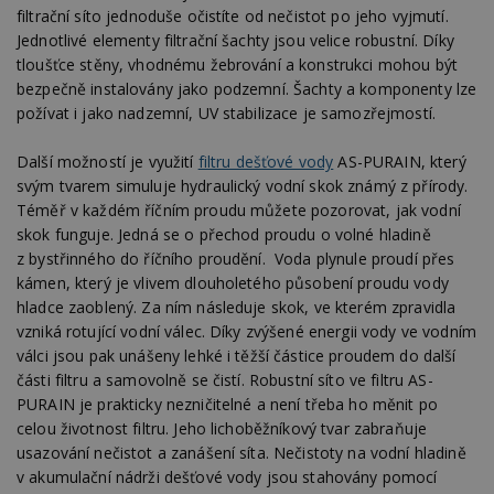
filtrační síto jednoduše očistíte od nečistot po jeho vyjmutí.
Jednotlivé elementy filtrační šachty jsou velice robustní. Díky
tloušťce stěny, vhodnému žebrování a konstrukci mohou být
bezpečně instalovány jako podzemní. Šachty a komponenty lze
požívat i jako nadzemní, UV stabilizace je samozřejmostí.
Další možností je využití
filtru dešťové vody
AS-PURAIN, který
svým tvarem simuluje hydraulický vodní skok známý z přírody.
Téměř v každém říčním proudu můžete pozorovat, jak vodní
skok funguje. Jedná se o přechod proudu o volné hladině
z bystřinného do říčního proudění. Voda plynule proudí přes
kámen, který je vlivem dlouholetého působení proudu vody
hladce zaoblený. Za ním následuje skok, ve kterém zpravidla
vzniká rotující vodní válec. Díky zvýšené energii vody ve vodním
válci jsou pak unášeny lehké i těžší částice proudem do další
části filtru a samovolně se čistí. Robustní síto ve filtru AS-
PURAIN je prakticky nezničitelné a není třeba ho měnit po
celou životnost filtru. Jeho lichoběžníkový tvar zabraňuje
usazování nečistot a zanášení síta. Nečistoty na vodní hladině
v akumulační nádrži dešťové vody jsou stahovány pomocí