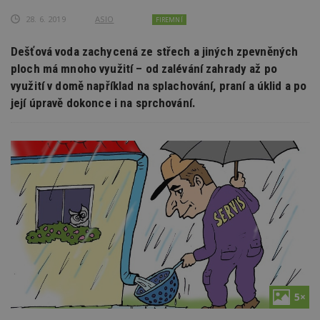
28. 6. 2019
ASIO
FIREMNÍ
Dešťová voda zachycená ze střech a jiných zpevněných
ploch má mnoho využití – od zalévání zahrady až po
využití v domě například na splachování, praní a úklid a po
její úpravě dokonce i na sprchování.
5×