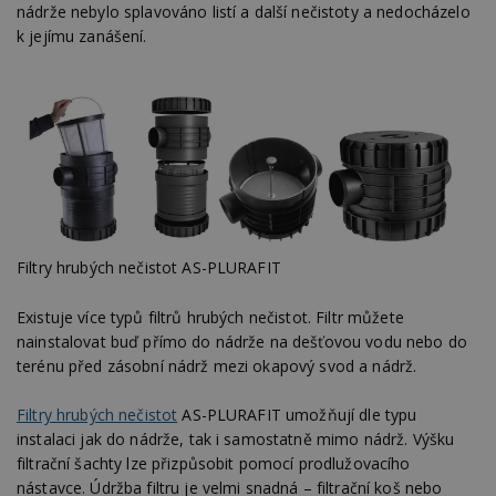
nádrže nebylo splavováno listí a další nečistoty a nedocházelo
k jejímu zanášení.
Filtry hrubých nečistot AS-PLURAFIT
Existuje více typů filtrů hrubých nečistot. Filtr můžete
nainstalovat buď přímo do nádrže na dešťovou vodu nebo do
terénu před zásobní nádrž mezi okapový svod a nádrž.
Filtry hrubých nečistot
AS-PLURAFIT umožňují dle typu
instalaci jak do nádrže, tak i samostatně mimo nádrž. Výšku
filtrační šachty lze přizpůsobit pomocí prodlužovacího
nástavce. Údržba filtru je velmi snadná – filtrační koš nebo