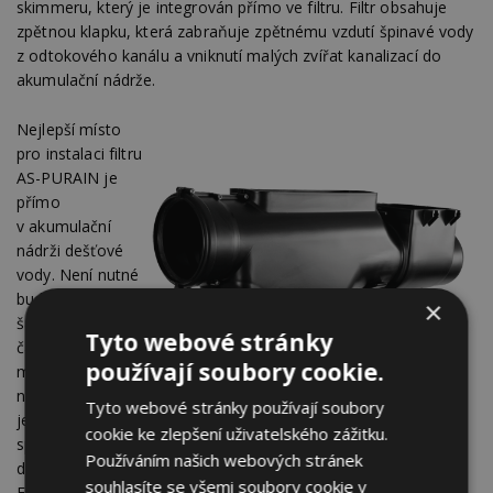
skimmeru, který je integrován přímo ve filtru. Filtr obsahuje
zpětnou klapku, která zabraňuje zpětnému vzdutí špinavé vody
z odtokového kanálu a vniknutí malých zvířat kanalizací do
akumulační nádrže.
Nejlepší místo
pro instalaci filtru
AS-PURAIN je
přímo
v akumulační
nádrži dešťové
vody. Není nutné
budovat další
×
šachtu. Všechny
Tyto webové stránky
části střechy tak
používají soubory cookie.
mohou být
napojeny na
Tyto webové stránky používají soubory
jeden jediný
cookie ke zlepšení uživatelského zážitku.
společný filtr
Používáním našich webových stránek
Filtr dešťové vody AS-PURAIN
dešťové vody.
souhlasíte se všemi soubory cookie v
Filtr můžete použít i jako přepad akumulační nádrže díky