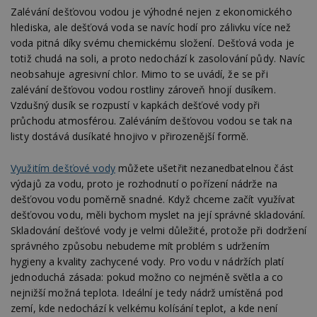
Zalévání dešťovou vodou je výhodné nejen z ekonomického
hlediska, ale dešťová voda se navíc hodí pro zálivku více než
voda pitná díky svému chemickému složení. Dešťová voda je
totiž chudá na soli, a proto nedochází k zasolování půdy. Navíc
neobsahuje agresivní chlor. Mimo to se uvádí, že se při
zalévání dešťovou vodou rostliny zároveň hnojí dusíkem.
Vzdušný dusík se rozpustí v kapkách dešťové vody při
průchodu atmosférou. Zaléváním dešťovou vodou se tak na
listy dostává dusíkaté hnojivo v přirozenější formě.
Využitím dešťové vody
můžete ušetřit nezanedbatelnou část
výdajů za vodu, proto je rozhodnutí o pořízení nádrže na
dešťovou vodu poměrně snadné. Když chceme začít využívat
dešťovou vodu, měli bychom myslet na její správné skladování.
Skladování dešťové vody je velmi důležité, protože při dodržení
správného způsobu nebudeme mít problém s udržením
hygieny a kvality zachycené vody. Pro vodu v nádržích platí
jednoduchá zásada: pokud možno co nejméně světla a co
nejnižší možná teplota. Ideální je tedy nádrž umístěná pod
zemí, kde nedochází k velkému kolísání teplot, a kde není