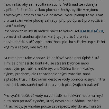
moc velká, aby se neocitla na suchu. Větší nádrže vybírejte
v případě, že máte velkou plochu střechy, bydlíte v regionu
s vysokým úhrnem srážek a dešťovou vodu plánujete využívat
pro zalévání velké plochy zahrady, příp. po úpravě pro využívání
uvnitř budovy.
Pro výpočet velikosti nádrže můžete vyzkoušet
KALKULAČKU
,
pomocí níž snadno zjistíte, který typ je právě pro vás
nejvhodnější. Stačí vyplnit přibližnou plochu střechy, typ střešní
krytiny a region, kde bydlíte.
Musíme brát také v potaz, že dešťová voda není úplně čistá.
Tím, že přichází do kontaktu se střešní krytinou nebo
svodovým potrubím, může být znečištěna listím, klacíky,
pylem, prachem, ale i choroboplodnými zárodky, např.
z ptačího trusu. Filtrováním dešťové vody pomocí různých filtrů
dochází k odstranění nečistot a v nich přebývajících bakterií.
Pro využití dešťové vody na zahradě na zalévání nebo na mytí
auta nám postačí systém, který nevyžaduje žádnou zvláštní
filtraci vody, je vhodné pouze zabezpečit, aby do akumulační